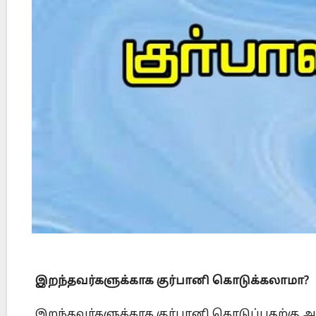
Did Jesus Resurrect on Sunday or Monday?
இறந்தவர்களுக்காக குர்பானி
கொடுக்கலாமா?
இறந்தவர்களுக்காக குர்பானி கொடுப்பதற்கு ஆத