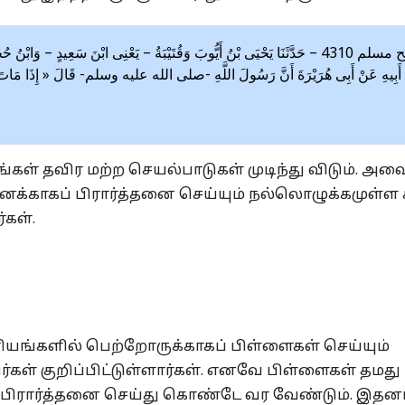
صحيح مسلم 4310 – حَدَّثَنَا يَحْيَى بْنُ أَيُّوبَ وَقُتَيْبَةُ – يَعْنِى ابْنَ سَعِيدٍ – وَا
أَبِيهِ عَنْ أَبِى هُرَيْرَةَ أَنَّ رَسُولَ اللَّهِ -صلى الله عليه وسلم- قَالَ « إِذَا مَاتَ الإِنْسَ
்கள் தவிர மற்ற செயல்பாடுகள் முடிந்து விடும். அவ
தனக்காகப் பிரார்த்தனை செய்யும் நல்லொழுக்கமுள்ள 
்கள்.
ரியங்களில் பெற்றோருக்காகப் பிள்ளைகள் செய்யும்
்கள் குறிப்பிட்டுள்ளார்கள். எனவே பிள்ளைகள் தமது
பிரார்த்தனை செய்து கொண்டே வர வேண்டும். இதன