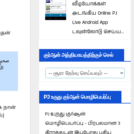
வீடியோக்கள்
அடங்கிய Online PJ
Live Android App
டவுன்லோடு செய்ய...
அதன்
குர்ஆன் அத்தியாயத்திற்குச் செல்
الل
PJ உருது குர்ஆன் மொழிபெயர்ப்பு
க நான்
PJ உருது குர்ஆன்
்)
மொழிபெயர்ப்பு - பிரபலமான 3
கிராத்துடன் இப்போது புதிய