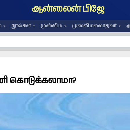
ஆன்லைன் பிஜே
ை
நூல்கள்
முஸ்லிம்
முஸ்லிமல்லாதவர்
அ
னி கொடுக்கலாமா?