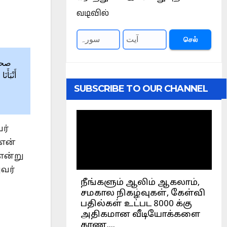
வடிவில்
செல்
أَنْبَأَ
SUBSCRIBE TO OUR CHANNEL
ர்
 என்
 என்று
அவர்