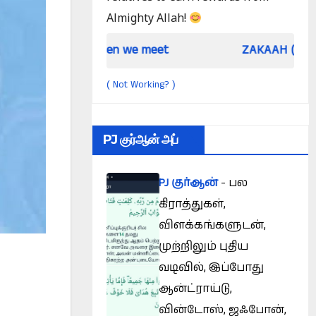
Almighty Allah!
When we meet
ZAKAAH (In the light of Qu
Not Working?
(
)
PJ குர்ஆன் அப்
PJ குர்ஆன்
- பல
கிராத்துகள்,
விளக்கங்களுடன்,
முற்றிலும் புதிய
வடிவில், இப்போது
ஆன்ட்ராய்டு,
வின்டோஸ், ஜஃபோன்,