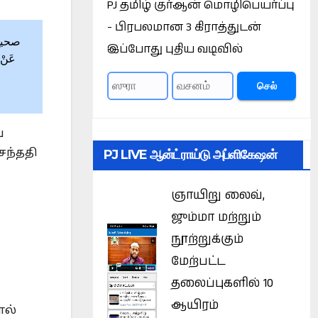
PJ தமிழ் குர்ஆன் மொழிபெயர்ப்பு
- பிரபலமான 3 கிராத்துடன்
இப்போது புதிய வடிவில்
عَنْ 
செல்
ை
சந்ததி
PJ LIVE ஆன்ட்ராய்டு அப்ளிகேஷன்
ஞாயிறு லைவ்,
ஜும்மா மற்றும்
நூற்றுக்கும்
மேற்பட்ட
தலைப்புகளில் 10
ஆயிரம்
ால்