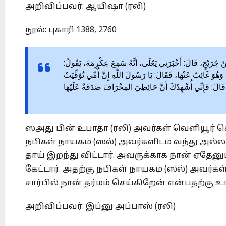
அறிவிப்பவர்: ஆயிஷா (ரலி)
நூல்: புகாரி 1388, 2760
خْبَرَنَا ابْنُ جُرَيْجٍ، قَالَ: أَخْبَرَنِي يَعْلَى، أَنَّهُ سَمِعَ عِكْرِمَةَ، يَقُولُ
هُ وَهُوَ غَائِبٌ عَنْهَا، فَقَالَ: يَا رَسُولَ اللَّهِ إِنَّ أُمِّي تُوُفِّيَتْ
، قَالَ: فَإِنِّي أُشْهِدُكَ أَنَّ حَائِطِيَ المِخْرَافَ صَدَقَةٌ عَلَيْهَا
ஸஅது பின் உபாதா (ரலி) அவர்கள் வெளியூர் செ
நபிகள் நாயகம் (ஸல்) அவர்களிடம் வந்து அல
தாய் இறந்து விட்டார். அவருக்காக நான் ஏதேனும
கேட்டார். அதற்கு நபிகள் நாயகம் (ஸல்) அவர்க
சார்பில் நான் தர்மம் செய்கிறேன் என்பதற்கு
அறிவிப்பவர்: இப்னு அப்பாஸ் (ரலி)