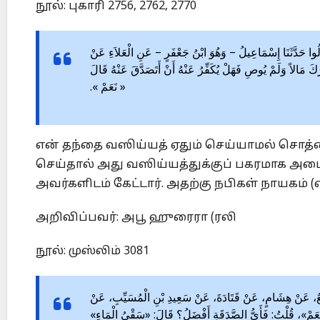
நூல்: புகாரி 2756, 2762, 2770
جْرٍ قَالُوا حَدَّثَنَا إِسْمَاعِيلُ – وَهُوَ ابْنُ جَعْفَرٍ – عَنِ الْعَلاَءِ عَنْ
مَالاً وَلَمْ يُوصِ فَهَلْ يُكَفِّرُ عَنْهُ أَنْ أَتَصَدَّقَ عَنْهُ قَالَ
« نَعَمْ ».
என் தந்தை வஸிய்யத் ஏதும் செய்யாமல் சொத்தை வ
செய்தால் அது வஸிய்யத்துக்குப் பகரமாக அமை
அவர்களிடம் கேட்டார். அதற்கு நபிகள் நாயகம் 
அறிவிப்பவர்: அபூ ஹுரைரா (ரலி
நூல்: முஸ்லிம் 3081
َّثَنَا وَكِيعٌ، عَنْ هِشَامٍ، عَنْ قَتَادَةَ، عَنْ سَعِيدِ بْنِ الْمُسَيِّبِ، عَنْ
: «نَعَمْ»، قُلْتُ: فَأَيُّ الصَّدَقَةِ أَفْضَلُ؟ قَالَ: «سَقْيُ الْمَاءِ