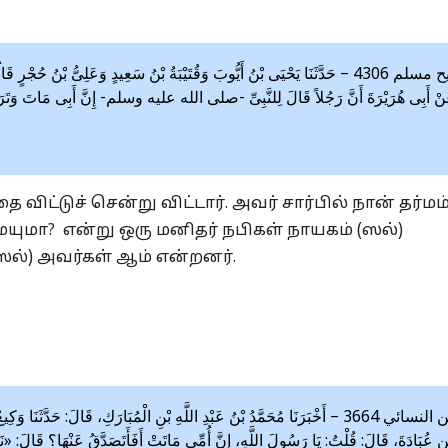
صحيح مسلم 4306 – حَدَّثَنَا يَحْيَى بْنُ أَيُّوبَ وَقُتَيْبَةُ بْنُ سَعِيدٍ وَعَلِىُّ بْنُ حُ
عَنْ أَبِى هُرَيْرَةَ أَنَّ رَجُلاً قَالَ لِلنَّبِىِّ -صلى الله عليه وسلم- إِنَّ أَبِى مَاتَ وَتَرَكَ 
ிட்டுச் சென்று விட்டார். அவர் சார்பில் நான் தர்மம
யுமா? என்று ஒரு மனிதர் நபிகள் நாயகம் (ஸல்)
(ஸல்) அவர்கள் ஆம் என்றனர்.
سنن النسائي 3664 – أَخْبَرَنَا مُحَمَّدُ بْنُ عَبْدِ اللَّهِ بْنِ الْمُبَارَكِ، قَالَ: حَد
ْنِ عُبَادَةَ، قَالَ: قُلْتُ: يَا رَسُولَ اللَّهِ، إِنَّ أُمِّي مَاتَتْ أَفَأَتَصَدَّقُ عَنْهَا؟ قَالَ