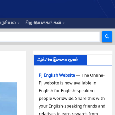
ரசியல்
பிற இயக்கங்கள்
ஆங்கில இணையதளம்
PJ English Website
— The Online-
PJ website is now available in
English for English-speaking
people worldwide. Share this with
your English-speaking friends and
relatives to earn rewards from