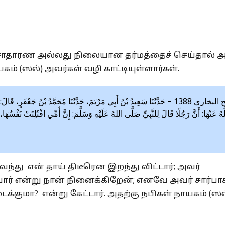
 சாதாரண அல்லது நிலையான தர்மத்தைச் செய்தால் 
் (ஸல்) அவர்கள் வழி காட்டியுள்ளார்கள்.
صحيح البخاري 1388 – حَدَّثَنَا سَعِيدُ بْنُ أَبِي مَرْيَمَ، حَدَّثَنَا مُحَمَّدُ بْنُ جَعْ
َّهُ عَنْهَا: أَنَّ رَجُلًا قَالَ لِلنَّبِيِّ صَلَّى اللهُ عَلَيْهِ وَسَلَّمَ: إِنَّ أُمِّي افْتُلِتَتْ نَفْسُهَا
வந்து என் தாய் திடீரென இறந்து விட்டார்; அவர்
்பார் என்று நான் நினைக்கிறேன்; எனவே அவர் சார்பா
க்குமா? என்று கேட்டார். அதற்கு நபிகள் நாயகம் (ஸல