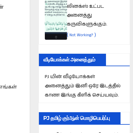
லினக்ஸ் உட்பட
ன்
அனைத்து
கருவிகளுக்கும்.
(
)
Not Working?
வீடியோக்கள் அனைத்தும்
PJ யின் வீடியோக்கள்
அனைத்தும் இனி ஒரே இடத்தில்
எங்கள்
காண இங்கு கிளிக் செய்யவும்.
PJ தமிழ் குர்ஆன் மொழிபெயர்ப்பு