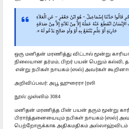
بْنُ حُجْرٍ قَالُوا حَدَّثَنَا إِسْمَاعِيلُ – هُوَ ابْنُ جَعْفَرٍ – عَنِ الْعَلاَءِ
انُ انْقَطَعَ عَنْهُ عَمَلُهُ إِلاَّ مِنْ ثَلاَثَةٍ إِلاَّ مِنْ صَدَقَةٍ
جَارِيَةٍ أَوْ عِلْمٍ يُنْتَفَعُ بِهِ أَوْ وَلَدٍ صَالِحٍ يَدْعُو لَهُ ».
ஒரு மனிதன் மரணித்து விட்டால் மூன்று காரியங
நிலையான தர்மம், பிறர் பயன் பெறும் கல்வி, 
என்று நபிகள் நாயகம் (ஸல்) அவர்கள் கூறினார
அறிவிப்பவர்: அபூ ஹுரைரா (ரலி
நூல்: முஸ்லிம் 3084
மனிதன் மரணித்த பின் பயன் தரும் மூன்று கா
பிரார்த்தனையையும் நபிகள் நாயகம் (ஸல்) அவர
பெற்றோருக்காக அதிகமதிகம் அல்லாஹ்விடம் 