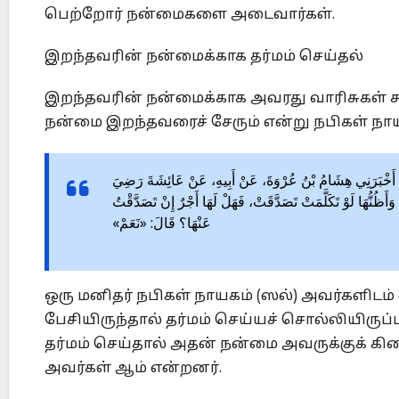
பெற்றோர் நன்மைகளை அடைவார்கள்.
இறந்தவரின் நன்மைக்காக தர்மம் செய்தல்
இறந்தவரின் நன்மைக்காக அவரது வாரிசுகள்
நன்மை இறந்தவரைச் சேரும் என்று நபிகள் நாயகம
فَرٍ، قَالَ: أَخْبَرَنِي هِشَامُ بْنُ عُرْوَةَ، عَنْ أَبِيهِ، عَنْ عَائِشَةَ رَضِيَ
، وَأَظُنُّهَا لَوْ تَكَلَّمَتْ تَصَدَّقَتْ، فَهَلْ لَهَا أَجْرٌ إِنْ تَصَدَّقْتُ
عَنْهَا؟ قَالَ: «نَعَمْ»
ஒரு மனிதர் நபிகள் நாயகம் (ஸல்) அவர்களிடம் 
பேசியிருந்தால் தர்மம் செய்யச் சொல்லியிருப
தர்மம் செய்தால் அதன் நன்மை அவருக்குக் கிடை
அவர்கள் ஆம் என்றனர்.