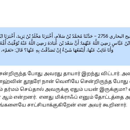
صحيح البخاري 2756 – حَدَّثَنَا مُحَمَّدُ بْنُ سَلاَمٍ، أَخْبَرَنَا مَخْلَدُ بْنُ يَزِيدَ، أَ:
نَا ابْنُ عَبَّاسٍ رَضِيَ اللَّهُ عَنْهُمَا: أَنَّ سَعْدَ بْنَ عُبَادَةَ رَضِيَ اللَّهُ عَنْهُ تُوُفِّيَتْ أُمُّ
وَأَنَا غَائِبٌ عَنْهَا، أَيَنْفَعُهَا شَيْءٌ إِنْ تَصَدَّقْتُ بِهِ عَنْهَا؟ قَالَ: «نَعَمْ»
ன்றிருந்த போது அவரது தாயார் இறந்து விட்டார். அவ
்லாஹ்வின் தூதரே! நான் வெளியே சென்றிருந்த போது
் தர்மம் செய்தால் அவருக்கு ஏதும் பயன் இருக்குமா?
ள் ஆம் என்றனர். எனது மிக்ராஃப் எனும் தோட்டத்தை 
 உங்களையே சாட்சியாக்குகிறேன் என அவர் கூறினார்.