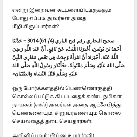
என்று இறைவன் கட்டளையிட்டிருக்கும்
போது எப்படி அவர்கள் அதை
மீறியிருப்பார்கள்?
صحيح البخاري رقم فتح الباري (4/ 61)
3014 – حَدَّثَنَا
أَحْمَدُ بْنُ يُونُسَ، أَخْبَرَنَا اللَّيْثُ، عَنْ نَافِعٍ، أَنَّ عَبْدَ اللَّهِ رَضِيَ
اللَّهُ عَنْهُ، أَخْبَرَهُ: أَنَّ امْرَأَةً وُجِدَتْ فِي بَعْضِ مَغَازِي النَّبِيِّ
صَلَّى اللهُ عَلَيْهِ وَسَلَّمَ مَقْتُولَةً، «فَأَنْكَرَ رَسُولُ اللَّهِ صَلَّى اللهُ
عَلَيْهِ وَسَلَّمَ قَتْلَ النِّسَاءِ وَالصِّبْيَانِ»
ஒரு போர்க்களத்தில் பெண்ணொருத்தி
கொல்லப்பட்டுக் கிடப்பதைக் கண்ட நபிகள்
நாயகம் (ஸல்) அவர்கள் அதை ஆட்சேபித்து
பெண்களையும், சிறுவர்களையும் கொலை
செய்வதைத் தடை செய்தார்கள்.
அறிவிப்பவர் : இப்னு உமர் (ரலி)