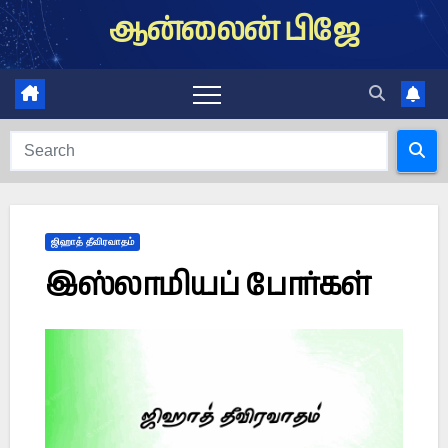
Skip
ஆன்லைன் பிஜே
to
content
ஜிஹாத் தீவிரவாதம்
இஸ்லாமியப் போர்கள்