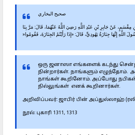
صحيح البخاري
‎1311 – ‎قْسَمٍ، عَنْ جَابِرِ بْنِ عَبْدِ اللَّهِ رَضِيَ اللَّهُ ‏عَنْهُمَا، قَالَ: مَرَّ بِنَا
سُولَ اللَّهِ إِنَّهَا جِنَازَةُ يَهُودِيٍّ، قَالَ: ‏‏«إِذَا رَأَيْتُمُ الجِنَازَةَ، فَقُومُوا
ஒரு ஜனாஸா எங்களைக் கடந்து சென்றது
நின்றார்கள். நாங்களும் ‎எழுந்தோம்
நாங்கள் கூறினோம். அப்போது நபிகள்
நில்லுங்கள் எனக் ‎கூறினார்கள்.‎
அறிவிப்பவர்: ஜாபிர் பின் அப்துல்லாஹ் (ரலி
நூல்: புகாரி 1311, 1313‎