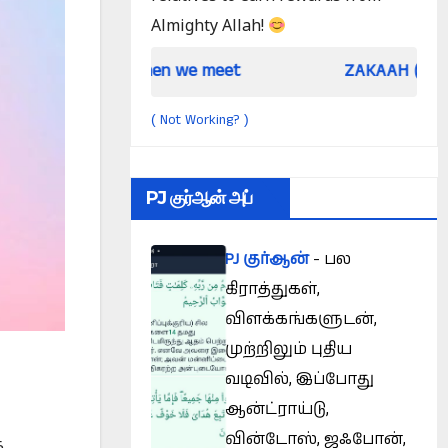
Almighty Allah!
When we meet
ZAKAAH (In the light of 
Not Working?
(
)
PJ குர்ஆன் அப்
PJ குர்ஆன்
- பல
கிராத்துகள்,
விளக்கங்களுடன்,
முற்றிலும் புதிய
வடிவில், இப்போது
ஆன்ட்ராய்டு,
வின்டோஸ், ஜஃபோன்,
க