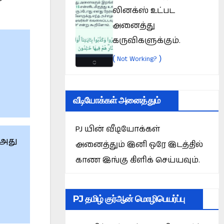
லினக்ஸ் உட்பட
அனைத்து
கருவிகளுக்கும்.
(
)
Not Working?
வீடியோக்கள் அனைத்தும்
PJ யின் வீடியோக்கள்
 அது
அனைத்தும் இனி ஒரே இடத்தில்
காண இங்கு கிளிக் செய்யவும்.
PJ தமிழ் குர்ஆன் மொழிபெயர்ப்பு