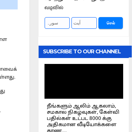
வடிவில்
செல்
ள்ள
SUBSCRIBE TO OUR CHANNEL
ாஸாவைக்
்ளது.‎
து
்