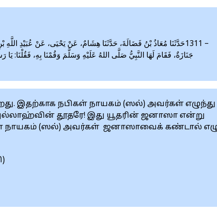
حَدَّثَنَا مُعَاذُ بْنُ فَضَالَةَ، حَدَّثَنَا هِشَامٌ، عَنْ يَحْيَى، عَنْ عُبَيْدِ اللَّهِ بْنِ مِ
جَنَازَةٌ، فَقَامَ لَهَا النَّبِيُّ صَلَّى اللهُ عَلَيْهِ وَسَلَّمَ وَقُمْنَا بِهِ، فَقُلْنَا: يَا رَ‎»‎
. இதற்காக நபிகள் ‎நாயகம் (ஸல்) அவர்கள் எழுந்து
. அல்லாஹ்வின் தூதரே! இது யூதரின் ஜனாஸா ‎என்று
 நாயகம் (ஸல்) ‎அவர்கள் ஜனாஸாவைக் கண்டால் எழு
)‎