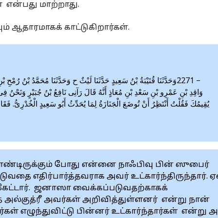
் என்பது மாற்றாது.‎
 ஆதாரமாகக் காட்டுகிறார்கள்.‎
وَحَدَّثَنَا قُتَيْبَةُ بْنُ سَعِيدٍ حَدَّثَنَا لَيْثٌ ح وَحَدَّثَنَا مُحَمَّدُ بْنُ رُمْحِ بْن
وَاقِدِ بْنِ عَمْرِو بْنِ سَعْدِ بْنِ مُعَاذٍ أَنَّهُ قَالَ رَآنِى نَافِعُ بْنُ جُبَيْرٍ وَنَحْنُ فِ
يُقِيمُكَ فَقُلْتُ أَنْتَظِرُ أَنْ تُوضَعَ الْجَنَازَةُ لِمَا يُحَدِّثُ أَبُو سَعِيدٍ الْخُدْرِىُّ. فَق
்டிருக்கும் போது ‎என்னை நாஃபிவு பின் ஸுபைர்
ுவதை எதிர்பார்த்தவராக அவர் உட்கார்ந்திருந்தார். ‎ஏ
 கேட்டார். ஜனாஸா ‎வைக்கப்படுவதற்காகக்
் ‎அல்குத்ரீ அவர்கள் அறிவித்துள்ளனர் என்று நான்
ள் எழுந்துவிட்டு பின்னர் ‎உட்கார்ந்தார்கள் என்று அ