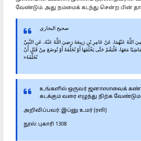
வேண்டும். ‎அது நம்மைக் கடந்து சென்ற பின் த
صحيح البخاري
‎1308 – ‎اللَّهُ عَنْهُمَا، عَنْ عَامِرِ بْنِ رَبِيعَةَ رَضِيَ اللَّهُ ‏عَنْهُ، عَنِ النَّبِيِّ
ِيًا مَعَهَا، فَلْيَقُمْ حَتَّى يَخْلُفَهَا أَوْ تُخَلِّفَهُ ‏أَوْ تُوضَعَ مِنْ قَبْلِ أَنْ
تُخَلِّفَهُ‎»‎
உங்களில் ஒருவர் ஜனாஸாவைக் கண்ட
கடக்கும் வரை எழுந்து ‎நிற்க வேண்டும
அறிவிப்பவர்: இப்னு உமர் (ரலி)‎
நூல்: புகாரி 1308‎