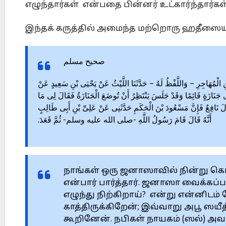
எழுந்தார்கள் என்பதை பின்னர் உட்கார்ந்தார்கள
இந்தக் கருத்தில் அமைந்த மற்றொரு ஹதீஸையும்
صحيح مسلم
‎2271 – ‎ِ الْمُهَاجِرِ – وَاللَّفْظُ لَهُ – حَدَّثَنَا اللَّيْثُ عَنْ يَحْيَى ‏بْنِ سَعِيدٍ عَنْ
ى جَنَازَةٍ قَائِمًا وَقَدْ جَلَسَ يَنْتَظِرُ أَنْ ‏تُوضَعَ الْجَنَازَةُ فَقَالَ لِى مَا
َالَ نَافِعٌ فَإِنَّ مَسْعُودَ بْنَ ‏الْحَكَمِ حَدَّثَنِى عَنْ عَلِىِّ بْنِ أَبِى طَالِبٍ
أَنَّهُ قَالَ قَامَ رَسُولُ اللَّهِ -صلى الله عليه وسلم- ثُمَّ قَعَدَ‎.‎
நாங்கள் ஒரு ஜனாஸாவில் நின்று கொண
என்பார் பார்த்தார். ஜனாஸா ‎வைக்கப்பட
எழுந்து நிற்கிறாய்? என்று என்னிடம்
காத்திருக்கிறேன்; இவ்வாறு அபூ ஸயீத
கூறினேன். ‎நபிகள் நாயகம் (ஸல்) அவர்க