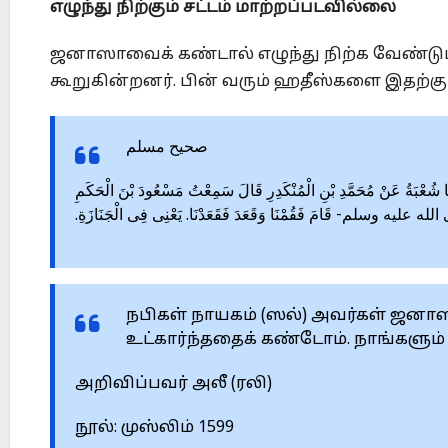
எழுந்து நிற்கும் சட்டம் மாற்றப்படவில்லை
ஜனாஸாவைக் கண்டால் எழுந்து நிற்க வேண்டும் எ
கூறுகின்றனர். பின் ‎வரும் ஹதீஸ்களை இதற்கு ஆ
صحيح مسلم
‎2274 – ‎ا شُعْبَةُ عَنْ مُحَمَّدِ بْنِ الْمُنْكَدِرِ قَالَ سَمِعْتُ مَسْعُودَ ‏بْنَ الْحَكَمِ
صلى الله عليه وسلم- قَامَ فَقُمْنَا وَقَعَدَ فَقَعَدْنَا. يَعْنِى فِى الْجَنَازَةِ
நபிகள் நாயகம் (ஸல்) அவர்கள் ஜனாஸா
உட்கார்ந்ததைக் கண்டோம். ‎நாங்களும்
அறிவிப்பவர் அலீ (ரலி)‎
நூல்: முஸ்லிம் 1599‎