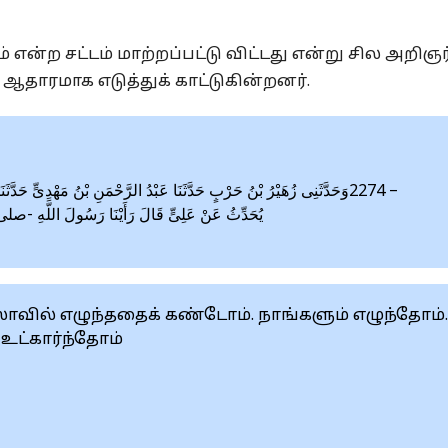
ன்ற சட்டம் ‎மாற்றப்பட்டு விட்டது என்று சில அறிஞர
தாரமாக எடுத்துக் ‎காட்டுகின்றனர்.‎
وَحَدَّثَنِى زُهَيْرُ بْنُ حَرْبٍ حَدَّثَنَا عَبْدُ الرَّحْمَنِ بْنُ مَهْدِىٍّ حَدَّثَنَ
يُحَدِّثُ عَنْ عَلِىٍّ قَالَ رَأَيْنَا رَسُولَ اللَّهِ -‎.‎
வில் எழுந்ததைக் ‎கண்டோம். நாங்களும் எழுந்தோம்.
 உட்கார்ந்தோம்