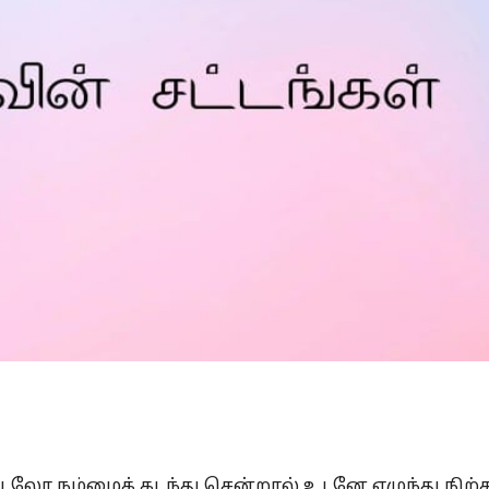
Is Prophet Muhammad superior to Jesus?
லோ ‎நம்மைக் கடந்து சென்றால் உடனே எழுந்து நிற்