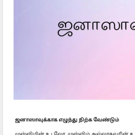
?
Did Jesus Resurrect on Sunday or Monday?
ஜனாஸாவுக்காக எழுந்து நிற்க வேண்டும்
முஸ்லிமின் உடலோ, முஸ்லிம் அல்லாதவரின் உட