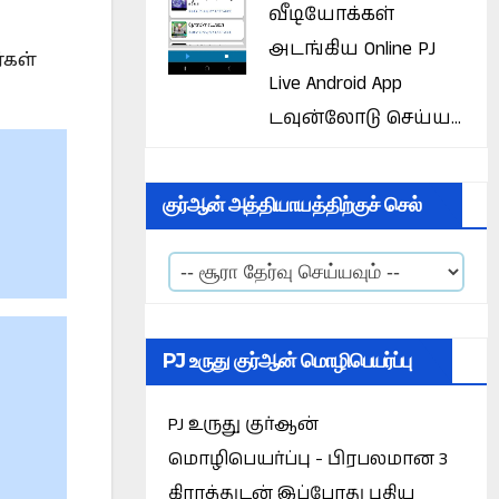
வீடியோக்கள்
அடங்கிய Online PJ
்கள்
Live Android App
டவுன்லோடு செய்ய...
குர்ஆன் அத்தியாயத்திற்குச் செல்
PJ உருது குர்ஆன் மொழிபெயர்ப்பு
PJ உருது குர்ஆன்
மொழிபெயர்ப்பு - பிரபலமான 3
கிராத்துடன் இப்போது புதிய