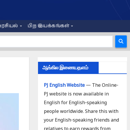
ரசியல்
பிற இயக்கங்கள்
ஆங்கில இணையதளம்
PJ English Website
— The Online-
PJ website is now available in
English for English-speaking
people worldwide. Share this with
your English-speaking friends and
relatives to earn rewards from