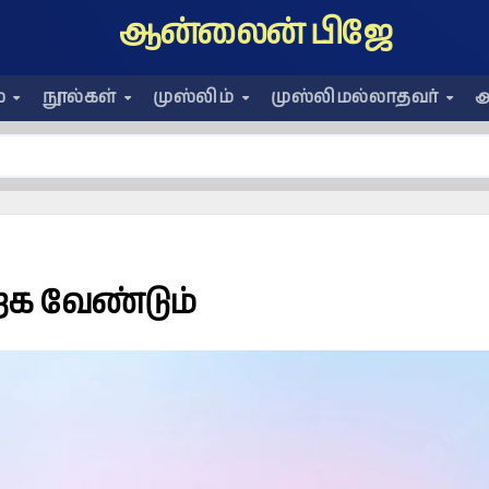
ஆன்லைன் பிஜே
ை
நூல்கள்
முஸ்லிம்
முஸ்லிமல்லாதவர்
அ
்க வேண்டும்