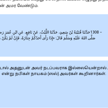
ான் அமர வேண்டும்.‎
حَدَّثَنَا قُتَيْبَةُ بْنُ سَعِيدٍ، حَدَّثَنَا اللَّيْثُ، عَنْ نَافِعٍ، عَنِ ابْنِ عُمَرَ رَضِيَ 
صَلَّى اللهُ عَلَيْهِ وَسَلَّمَ قَالَ: «إِذَا رَأَى أَحَدُكُمْ جِنَازَةً، فَإِنْ لَمْ يَكُنْ مَاش
ால் அதனுடன் அவர் ‎நடப்பவராக இல்லையென்றால்
் என்று நபிகள் நாயகம் (ஸல்) அவர்கள் ‎கூறினார்கள்.‎