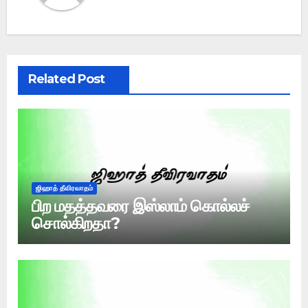
Related Post
ஜிஹாத் தீவிரவாதம்
பிற மதத்தவரை இஸ்லாம் கொல்லச்
சொல்கிறதா?