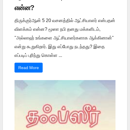
என்ன?
திருக்குர்ஆன் 5 20 வசனத்தில் ஆட்சியாளர் என்பதன்
விளக்கம் என்ன? மூஸா நபி தனது மக்களிடம்,
"அல்லாஹ் உங்களை ஆட்சியாளர்களாக ஆக்கினான்"
என்று கூறுகிறார். இது எப்போது நடந்தது? இதை
எப்படிப் புரிந்து கொள்ள ...
Read More