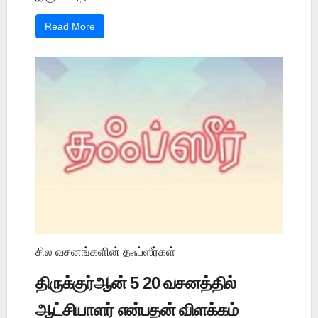
Read More
சில வசனங்களின் தஃப்ஸீர்கள்
திருக்குர்ஆன் 5 20 வசனத்தில்
ஆட்சியாளர் என்பதன் விளக்கம்