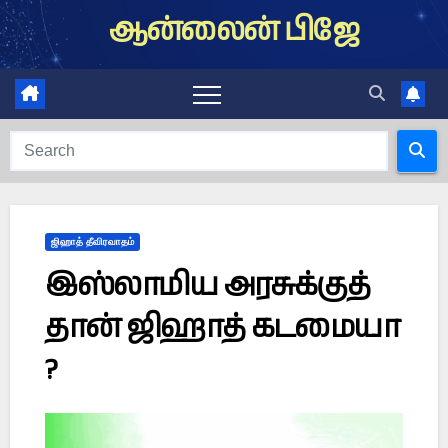
Skip
ஆன்லைன் பிஜே
to
content
ஜிஹாத் தீவிரவாதம்
இஸ்லாமிய அரசுக்குத்
தான் ஜிஹாத் கடமையா
?