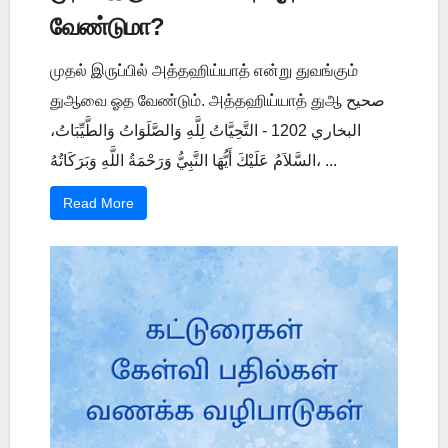
வேண்டுமா?
முதல் இருப்பில் அத்தஹிய்யாத் என்று துவங்கும்
துஆவை ஓத வேண்டும். அத்தஹிய்யாத் துஆ صحيح
البخاري 1202 - التَّحِيَّاتُ لِلَّهِ وَالصَّلَوَاتُ وَالطَّيِّبَاتُ،
السَّلاَمُ عَلَيْكَ أَيُّهَا النَّبِيُّ وَرَحْمَةُ اللَّهِ وَبَرَكَاتُهُ، ...
Read More