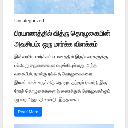
Uncategorized
பிரயாணத்தில் வித்ரு தொழுகையின்
அவசியம்: ஒரு மார்க்க விளக்கம்
இஸ்லாமிய மார்க்கம் பயணத்தில் இருப்பவர்களுக்கு
பல்வேறு சலுகைகளை வழங்கியுள்ளது. அந்த
வகையில், நான்கு ரக்அத் தொழுகைகளை
இரண்டாகச் சுருக்கித் தொழுவதற்கும் (கஸர்), இரு
நேரத் தொழுகைகளை இணைத்துத் தொழுவதற்கும்
(ஜம்வு) அனுமதி உண்டு. இத்தகைய ...
Read More