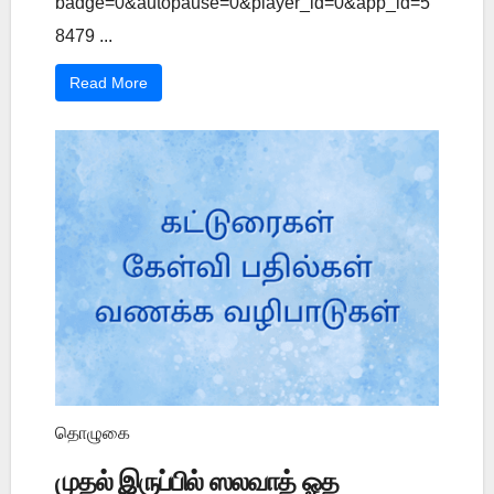
badge=0&autopause=0&player_id=0&app_id=5
8479 ...
Read More
தொழுகை
முதல் இருப்பில் ஸலவாத் ஓத