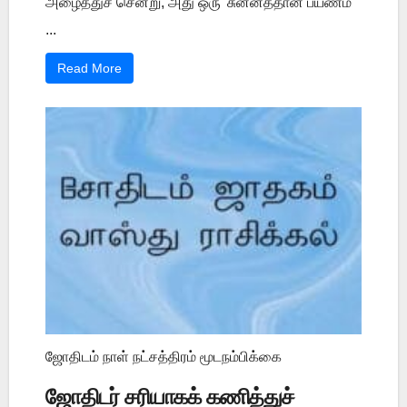
அழைத்துச் சென்று, அது ஒரு 'சுன்னத்தான பயணம்'
...
Read More
ஜோதிடம் நாள் நட்சத்திரம் மூடநம்பிக்கை
ஜோதிடர் சரியாகக் கணித்துச்