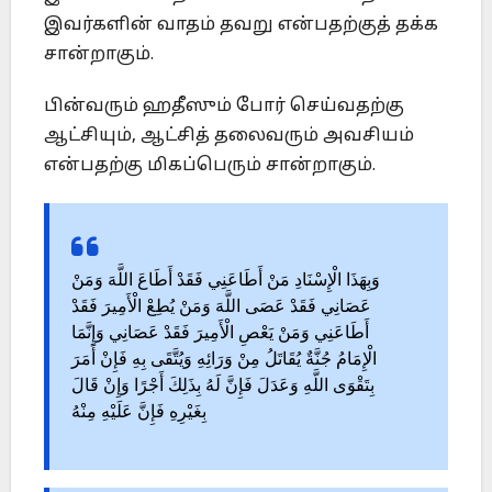
இவர்களின் வாதம் தவறு என்பதற்குத் தக்க
சான்றாகும்.
பின்வரும் ஹதீஸும் போர் செய்வதற்கு
ஆட்சியும், ஆட்சித் தலைவரும் அவசியம்
என்பதற்கு மிகப்பெரும் சான்றாகும்.
وَبِهَذَا الْإِسْنَادِ مَنْ أَطَاعَنِي فَقَدْ أَطَاعَ اللَّهَ وَمَنْ
عَصَانِي فَقَدْ عَصَى اللَّهَ وَمَنْ يُطِعْ الْأَمِيرَ فَقَدْ
أَطَاعَنِي وَمَنْ يَعْصِ الْأَمِيرَ فَقَدْ عَصَانِي وَإِنَّمَا
الْإِمَامُ جُنَّةٌ يُقَاتَلُ مِنْ وَرَائِهِ وَيُتَّقَى بِهِ فَإِنْ أَمَرَ
بِتَقْوَى اللَّهِ وَعَدَلَ فَإِنَّ لَهُ بِذَلِكَ أَجْرًا وَإِنْ قَالَ
بِغَيْرِهِ فَإِنَّ عَلَيْهِ مِنْهُ