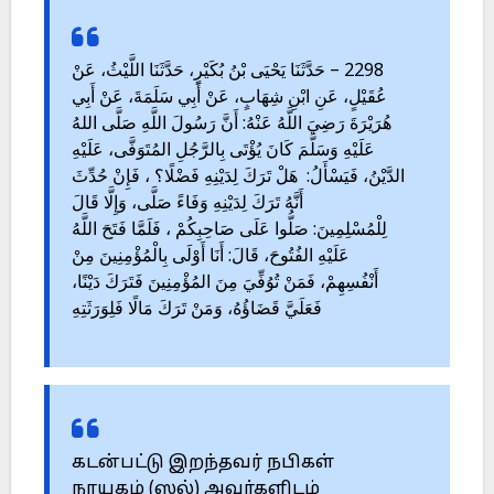
2298 – حَدَّثَنَا يَحْيَى بْنُ بُكَيْرٍ، حَدَّثَنَا اللَّيْثُ، عَنْ
عُقَيْلٍ، عَنِ ابْنِ شِهَابٍ، عَنْ أَبِي سَلَمَةَ، عَنْ أَبِي
هُرَيْرَةَ رَضِيَ اللَّهُ عَنْهُ: أَنَّ رَسُولَ اللَّهِ صَلَّى اللهُ
عَلَيْهِ وَسَلَّمَ كَانَ يُؤْتَى بِالرَّجُلِ المُتَوَفَّى، عَلَيْهِ
الدَّيْنُ، فَيَسْأَلُ: هَلْ تَرَكَ لِدَيْنِهِ فَضْلًا؟ ، فَإِنْ حُدِّثَ
أَنَّهُ تَرَكَ لِدَيْنِهِ وَفَاءً صَلَّى، وَإِلَّا قَالَ
لِلْمُسْلِمِينَ: صَلُّوا عَلَى صَاحِبِكُمْ ، فَلَمَّا فَتَحَ اللَّهُ
عَلَيْهِ الفُتُوحَ، قَالَ: أَنَا أَوْلَى بِالْمُؤْمِنِينَ مِنْ
أَنْفُسِهِمْ، فَمَنْ تُوُفِّيَ مِنَ المُؤْمِنِينَ فَتَرَكَ دَيْنًا،
فَعَلَيَّ قَضَاؤُهُ، وَمَنْ تَرَكَ مَالًا فَلِوَرَثَتِهِ
கடன்பட்டு இறந்தவர் நபிகள்
நாயகம் (ஸல்) அவர்களிடம்