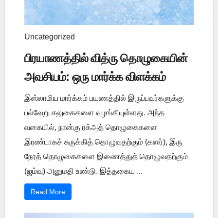
Uncategorized
பிரயாணத்தில் வித்ரு தொழுகையின்
அவசியம்: ஒரு மார்க்க விளக்கம்
இஸ்லாமிய மார்க்கம் பயணத்தில் இருப்பவர்களுக்கு
பல்வேறு சலுகைகளை வழங்கியுள்ளது. அந்த
வகையில், நான்கு ரக்அத் தொழுகைகளை
இரண்டாகச் சுருக்கித் தொழுவதற்கும் (கஸர்), இரு
நேரத் தொழுகைகளை இணைத்துத் தொழுவதற்கும்
(ஜம்வு) அனுமதி உண்டு. இத்தகைய ...
Read More