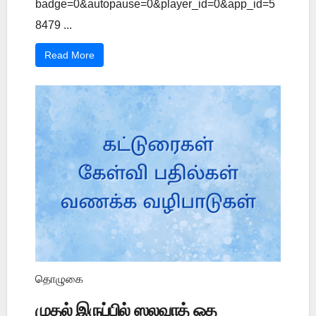
badge=0&autopause=0&player_id=0&app_id=5
8479 ...
Read More
தொழுகை
முதல் இருப்பில் ஸலவாத் ஓத