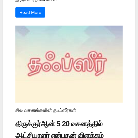
Read More
சில வசனங்களின் தஃப்ஸீர்கள்
திருக்குர்ஆன் 5 20 வசனத்தில்
ஆட்சியாளர் என்பதன் விளக்கம்