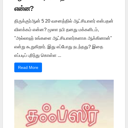
என்ன?
திருக்குர்ஆன் 5 20 வசனத்தில் ஆட்சியாளர் என்பதன்
விளக்கம் என்ன? மூஸா நபி தனது மக்களிடம்,
"அல்லாஹ் உங்களை ஆட்சியாளர்களாக ஆக்கினான்"
என்று கூறுகிறார். இது எப்போது நடந்தது? இதை
எப்படிப் புரிந்து கொள்ள ...
Read More