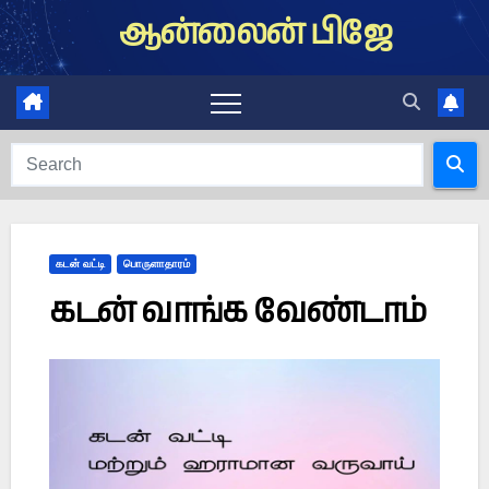
Skip
ஆன்லைன் பிஜே
to
content
கடன் வட்டி
பொருளாதாரம்
கடன் வாங்க வேண்டாம்