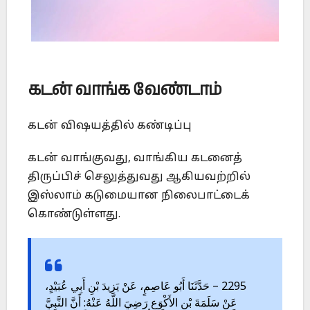
கடன் வாங்க வேண்டாம்
கடன் விஷயத்தில் கண்டிப்பு
கடன் வாங்குவது, வாங்கிய கடனைத்
திருப்பிச் செலுத்துவது ஆகியவற்றில்
இஸ்லாம் கடுமையான நிலைபாட்டைக்
கொண்டுள்ளது.
2295 – حَدَّثَنَا أَبُو عَاصِمٍ، عَنْ يَزِيدَ بْنِ أَبِي عُبَيْدٍ،
عَنْ سَلَمَةَ بْنِ الأَكْوَعِ رَضِيَ اللَّهُ عَنْهُ: أَنَّ النَّبِيَّ