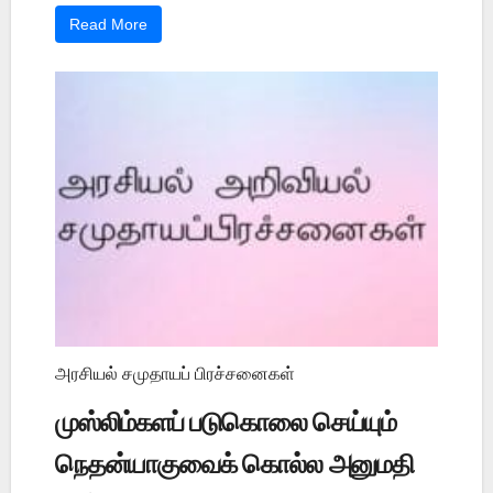
Read More
அரசியல் சமுதாயப் பிரச்சனைகள்
முஸ்லிம்களப் படுகொலை செய்யும்
நெதன்யாகுவைக் கொல்ல அனுமதி