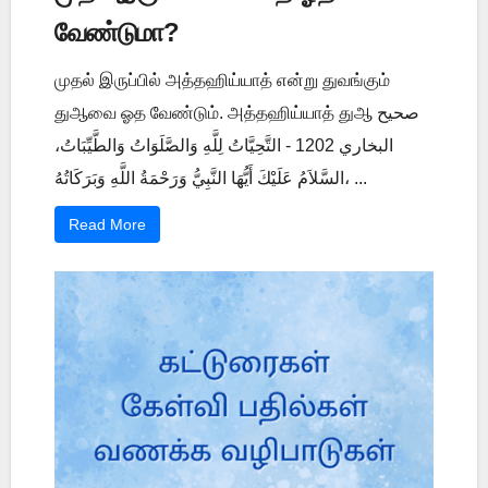
வேண்டுமா?
முதல் இருப்பில் அத்தஹிய்யாத் என்று துவங்கும்
துஆவை ஓத வேண்டும். அத்தஹிய்யாத் துஆ صحيح
البخاري 1202 - التَّحِيَّاتُ لِلَّهِ وَالصَّلَوَاتُ وَالطَّيِّبَاتُ،
السَّلاَمُ عَلَيْكَ أَيُّهَا النَّبِيُّ وَرَحْمَةُ اللَّهِ وَبَرَكَاتُهُ، ...
Read More