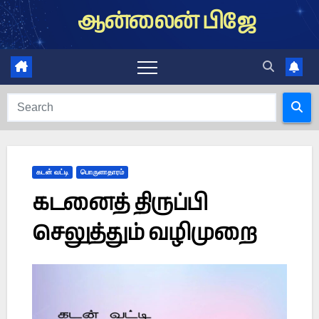
Skip
ஆன்லைன் பிஜே
to
content
கடன் வட்டி
பொருளாதாரம்
கடனைத் திருப்பி
செலுத்தும் வழிமுறை