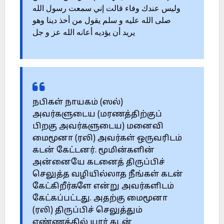
وليس عندك وفاء قالت إني سمعت رسول الله
صلى الله عليه و سلم يقول من أخذ دينا وهو
يريد أن يؤديه أعانه الله عز و جل
நபிகள் நாயகம் (ஸல்)
அவர்களுடைய (மரணத்திற்குப்
பிறகு அவர்களுடைய) மனைவி
மைமூனா (ரலி) அவர்கள் ஒருவரிடம்
கடன் கேட்டனர். மூமின்களின்
அன்னையே கடனைத் திருப்பிச்
செலுத்த வழியில்லாத நீங்கள் கடன்
கேட்கிறீர்களே என்று அவர்களிடம்
கேட்கப்பட்டது. அதற்கு மைமூனா
(ரலி) திருப்பிச் செலுத்தும்
எண்ணத்தில் யார் கடன்