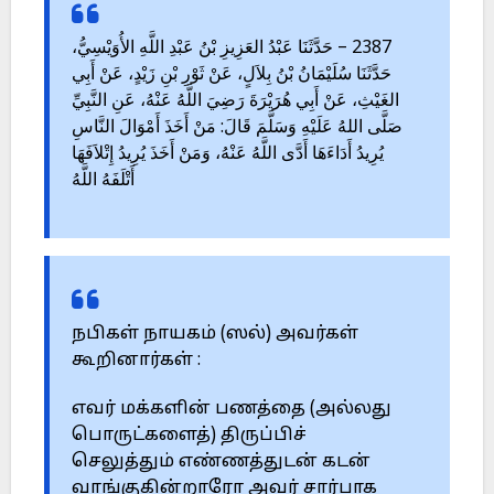
2387 – حَدَّثَنَا عَبْدُ العَزِيزِ بْنُ عَبْدِ اللَّهِ الأُوَيْسِيُّ،
حَدَّثَنَا سُلَيْمَانُ بْنُ بِلاَلٍ، عَنْ ثَوْرِ بْنِ زَيْدٍ، عَنْ أَبِي
الغَيْثِ، عَنْ أَبِي هُرَيْرَةَ رَضِيَ اللَّهُ عَنْهُ، عَنِ النَّبِيِّ
صَلَّى اللهُ عَلَيْهِ وَسَلَّمَ قَالَ: مَنْ أَخَذَ أَمْوَالَ النَّاسِ
يُرِيدُ أَدَاءَهَا أَدَّى اللَّهُ عَنْهُ، وَمَنْ أَخَذَ يُرِيدُ إِتْلاَفَهَا
أَتْلَفَهُ اللَّهُ
நபிகள் நாயகம் (ஸல்) அவர்கள்
கூறினார்கள் :
எவர் மக்களின் பணத்தை (அல்லது
பொருட்களைத்) திருப்பிச்
செலுத்தும் எண்ணத்துடன் கடன்
வாங்குகின்றாரோ அவர் சார்பாக