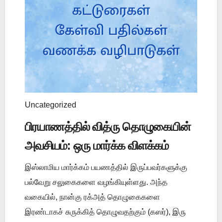
Uncategorized
பிரயாணத்தில் வித்ரு தொழுகையின்
அவசியம்: ஒரு மார்க்க விளக்கம்
இஸ்லாமிய மார்க்கம் பயணத்தில் இருப்பவர்களுக்கு
பல்வேறு சலுகைகளை வழங்கியுள்ளது. அந்த
வகையில், நான்கு ரக்அத் தொழுகைகளை
இரண்டாகச் சுருக்கித் தொழுவதற்கும் (கஸர்), இரு