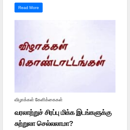
Read More
விழாக்கள் கேளிக்கைகள்
வரலாற்றுச் சிரப்பு மிக்க இடங்களுக்கு
சுற்றுலா செல்லலாமா?