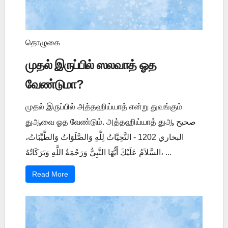
தொழுகை
முதல் இருப்பில் ஸலவாத் ஓத
வேண்டுமா?
முதல் இருப்பில் அத்தஹிய்யாத் என்று துவங்கும்
துஆவை ஓத வேண்டும். அத்தஹிய்யாத் துஆ صحيح
البخاري 1202 - التَّحِيَّاتُ لِلَّهِ وَالصَّلَوَاتُ وَالطَّيِّبَاتُ،
السَّلاَمُ عَلَيْكَ أَيُّهَا النَّبِيُّ وَرَحْمَةُ اللَّهِ وَبَرَكَاتُهُ، ...
Read More