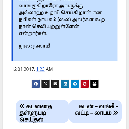
வாங்குகிறாரோ அவருக்கு
அல்லாஹ் உதவி செய்கிறான் என
நபிகள் நாயகம் (ஸல்) அவர்கள் கூற
நான் செவியுற்றுள்ளேன்
என்றார்கள்.
நூல் : நஸாயீ
12.01.2017.
1:23
AM
Post
கடனைத்
கடன் – வங்கி –
navigation
தள்ளுபடி
வட்டி – லாபம்
செய்தல்