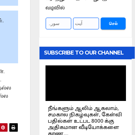
வடிவில்
்.
செல்
SUBSCRIBE TO OUR CHANNEL
்.
.
நல்ல
ல்ல