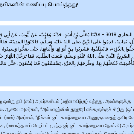
 நபிகளின் கணிப்பு பொய்த்தது!
صحيح البخاري 3018 – حَدَّثَنَا مُعَلَّى بْنُ أَسَدٍ، حَدَّثَنَا وُهَيْبٌ، عَنْ أَيُّوبَ، عَنْ
ٍ، ثَمَانِيَةً، قَدِمُوا عَلَى النَّبِيِّ صَلَّى اللهُ عَلَيْهِ وَسَلَّمَ، فَاجْتَوَوْا المَدِينَةَ، فَقَالُو
لْحَقُوا بِالذَّوْدِ»، فَانْطَلَقُوا، فَشَرِبُوا مِنْ أَبْوَالِهَا وَأَلْبَانِهَا، حَتَّى صَحُّوا وَسَمِنُوا،
ى الصَّرِيخُ النَّبِيَّ صَلَّى اللهُ عَلَيْهِ وَسَلَّمَ، فَبَعَثَ الطَّلَبَ، فَمَا تَرَجَّلَ النَّهَارُ حَتَّى 
َأُحْمِيَتْ فَكَحَلَهُمْ بِهَا، وَطَرَحَهُمْ بِالحَرَّةِ، يَسْتَسْقُونَ فَمَا يُسْقَوْنَ، حَتَّى مَاتُوا،
ுழு ஒன்று நபி (ஸல்) அவர்களிடம் (மதீனாவிற்கு) வந்தது. அவர்களுக்கு
 ஆகவே அவர்கள், “அல்லாஹ்வின் தூதரே! எங்களுக்குச் சிறிது (ஒட்
 நபி (ஸல்) அவர்கள், “நீங்கள் ஒட்டக மந்தையை அணுகுவதைத் தவிர வ
, (ஸகாத்தாகப் பெறப்பட்டிருந்த ஓர் ஒட்டக மந்தையை நோக்கி) அவர்
். (அதனால்) உடல் நலம் பெற்றுப் பருமனாக ஆனார்கள். மேலும், ஒட்டகம