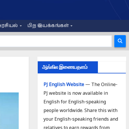
ரசியல்
பிற இயக்கங்கள்
ஆங்கில இணையதளம்
PJ English Website
— The Online-
PJ website is now available in
English for English-speaking
people worldwide. Share this with
your English-speaking friends and
relatives to earn rewards from