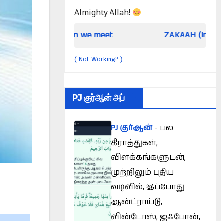
Almighty Allah!
When we meet
ZAKAAH (In the light of Qur an
Not Working?
(
)
PJ குர்ஆன் அப்
PJ குர்ஆன்
- பல
கிராத்துகள்,
விளக்கங்களுடன்,
முற்றிலும் புதிய
வடிவில், இப்போது
ஆன்ட்ராய்டு,
வின்டோஸ், ஜஃபோன்,