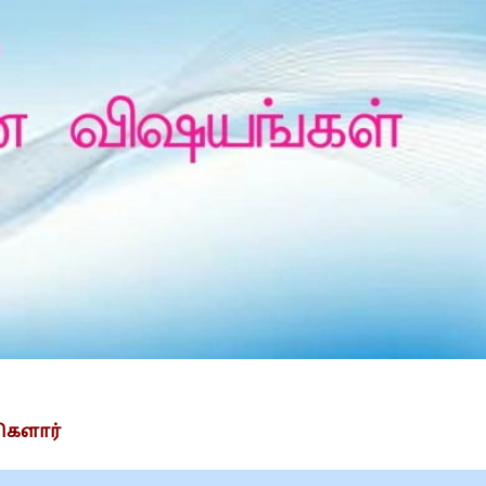
Is Prophet Muhammad superior to Jesus?
ிகளார்