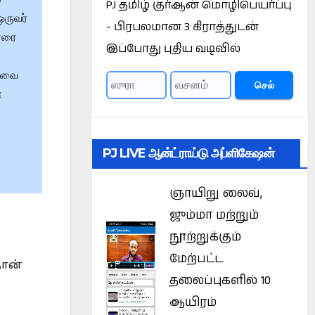
PJ தமிழ் குர்ஆன் மொழிபெயர்ப்பு
ஒருவர்
- பிரபலமான 3 கிராத்துடன்
ினரை
இப்போது புதிய வடிவில்
 அவை
செல்
ை
PJ LIVE ஆன்ட்ராய்டு அப்ளிகேஷன்
ஞாயிறு லைவ்,
ஜும்மா மற்றும்
நூற்றுக்கும்
மேற்பட்ட
தான்
தலைப்புகளில் 10
ஆயிரம்