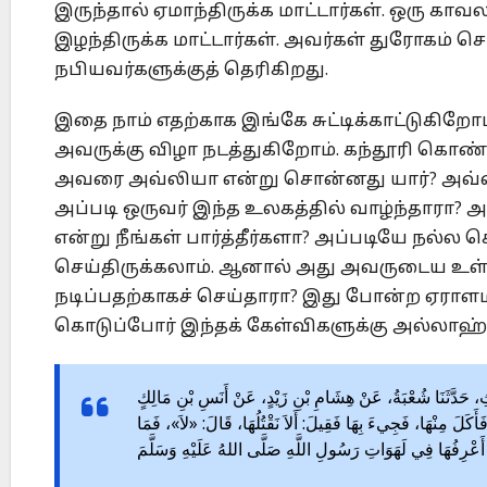
இருந்தால் ஏமாந்திருக்க மாட்டார்கள். ஒரு காவல
இழந்திருக்க மாட்டார்கள். அவர்கள் துரோகம் ச
நபியவர்களுக்குத் தெரிகிறது.
இதை நாம் எதற்காக இங்கே சுட்டிக்காட்டுகிறோ
அவருக்கு விழா நடத்துகிறோம். கந்தூரி கொண
அவரை அவ்லியா என்று சொன்னது யார்? அவ்லிய
அப்படி ஒருவர் இந்த உலகத்தில் வாழ்ந்தாரா? 
என்று நீங்கள் பார்த்தீர்களா? அப்படியே நல்
செய்திருக்கலாம். ஆனால் அது அவருடைய உள்
நடிப்பதற்காகச் செய்தாரா? இது போன்ற ஏராள
கொடுப்போர் இந்தக் கேள்விகளுக்கு அல்லாஹ்
ْنُ الحَارِثِ، حَدَّثَنَا شُعْبَةُ، عَنْ هِشَامِ بْنِ زَيْدٍ، عَنْ أَنَسِ بْنِ مَالِكٍ
َأَكَلَ مِنْهَا، فَجِيءَ بِهَا فَقِيلَ: أَلاَ نَقْتُلُهَا، قَالَ: «لاَ»، فَمَا
َعْرِفُهَا فِي لَهَوَاتِ رَسُولِ اللَّهِ صَلَّى اللهُ عَلَيْهِ وَسَلَّمَ