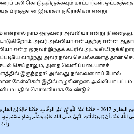
ரைப் பலி கொடுத்திருக்கவும் மாட்டார்கள். ஒட்டகத்தை
ெய்த பிறகுதான் இவர்கள் துரோகிகள் என்று
ம் என்றால் நாம் ஒருவரை அவ்லியா என்று நினைத்து,
்டாடுகிறோம். அவர் அவ்லியா என்பதற்கு என்ன ஆதார
ா என்ற ஒருவர் இந்தக் கப்ரில் அடங்கியிருக்கிறா
அப்படியே வாழ்ந்து அவர் நல்ல செயல்களைத் தான் செய
ல செயல் செய்தாலும், அதை வெளிப்படையாகச்
ளத்தில் இருந்ததா? அல்லது நல்லவனைப் போல்
மான கேள்விகள் இதில் எழுகின்றன. அவ்லியா பட்டம்
விடம் பதில் சொல்லியாக வேண்டும்.
صحيح البخاري 2617 – حَدَّثَنَا عَبْدُ اللَّهِ بْنُ عَبْدِ الوَهَّابِ، حَدَّثَنَا خَالِدُ ب
َ اللَّهُ عَنْهُ، أَنَّ يَهُودِيَّةً أَتَتِ النَّبِيَّ صَلَّى اللهُ عَلَيْهِ وَسَلَّمَ بِشَاةٍ مَسْمُومَةٍ، ف
زِلْتُ أ