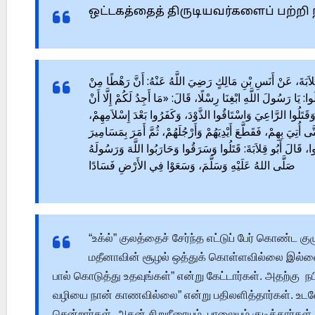
ஒட்டகத்தைத் திருடியவர்களைப் பற்றி
 أَبِي قِلاَبَةَ، عَنْ أَنَسِ بْنِ مَالِكٍ رَضِيَ اللَّهُ عَنْهُ: أَنَّ رَهْطًا مِنْ
ا: يَا رَسُولَ اللَّهِ ابْغِنَا رِسْلًا، قَالَ: «مَا أَجِدُ لَكُمْ إِلَّا أَنْ
 وَقَتَلُوا الرَّاعِيَ وَاسْتَاقُوا الذَّوْدَ، وَكَفَرُوا بَعْدَ إِسْلاَمِهِمْ
أُتِيَ بِهِمْ، فَقَطَّعَ أَيْدِيَهُمْ وَأَرْجُلَهُمْ، ثُمَّ أَمَرَ بِمَسَامِيرَ
 قَالَ أَبُو قِلاَبَةَ: قَتَلُوا وَسَرَقُوا وَحَارَبُوا اللَّهَ وَرَسُولَهُ
صَلَّى اللهُ عَلَيْهِ وَسَلَّمَ، وَسَعَوْا فِي الأَرْضِ فَسَادًا
“உக்ல்” குலத்தைச் சேர்ந்த எட்டுப் பேர் கொண்ட க
மதீனாவின் சூழல் ஒத்துக் கொள்ளவில்லை இல்லை.
பால் கொடுத்து உதவுங்கள்” என்று கேட்டார்கள். அதற்கு
வழியை நான் காணவில்லை” என்று பதிலளித்தார்கள். உடனே
சென்றார்கள். அதன் சிறுநீரையும், பாலையும் குடித்தார்கள