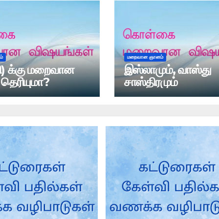
்
மறைவான ஞானம்
லி) க்கு மறைவான
இஸ்லாமும், வாஸ்து
 தெரியுமா?
சாஸ்திரமும்