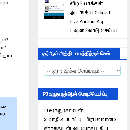
வீடியோக்கள்
யும்
அடங்கிய Online PJ
Live Android App
டவுன்லோடு செய்ய...
ம்?
ரா?
குர்ஆன் அத்தியாயத்திற்குச் செல்
்தார்
PJ உருது குர்ஆன் மொழிபெயர்ப்பு
PJ உருது குர்ஆன்
رَضِي
மொழிபெயர்ப்பு - பிரபலமான 3
கிராத்துடன் இப்போது புதிய