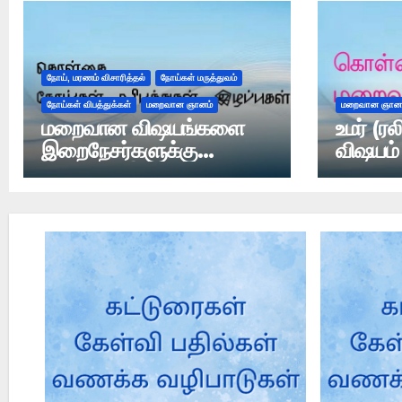
நோய், மரணம் விசாரித்தல்
நோய்கள் மருத்துவம்
நோய்கள் விபத்துக்கள்
மறைவான ஞானம்
மறைவான ஞானம
மறைவான விஷயங்களை
உமர் (ர
இறைநேசர்களுக்கு
விஷயம்
அல்லாஹ் இல்ஹாம் மூலம்
அறிவித்து கொடுப்பானா?