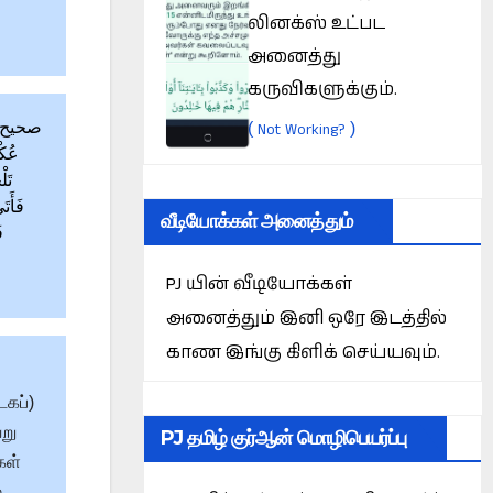
லினக்ஸ் உட்பட
அனைத்து
கருவிகளுக்கும்.
(
)
Not Working?
عُكْل
تَ،
فَأَتَ
வீடியோக்கள் அனைத்தும்
ف
PJ யின் வீடியோக்கள்
அனைத்தும் இனி ஒரே இடத்தில்
காண இங்கு கிளிக் செய்யவும்.
டகப்)
ேறு
PJ தமிழ் குர்ஆன் மொழிபெயர்ப்பு
கள்
்