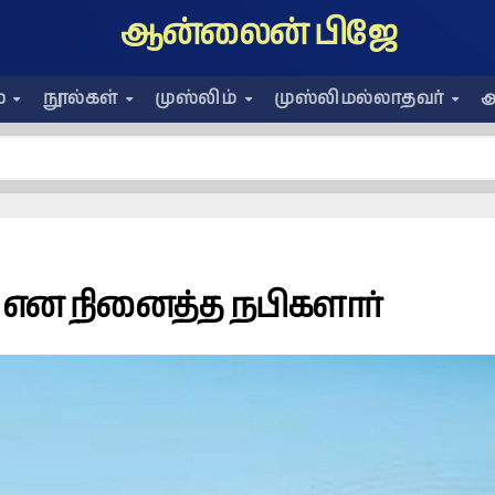
ஆன்லைன் பிஜே
ை
நூல்கள்
முஸ்லிம்
முஸ்லிமல்லாதவர்
அ
என நினைத்த நபிகளார்