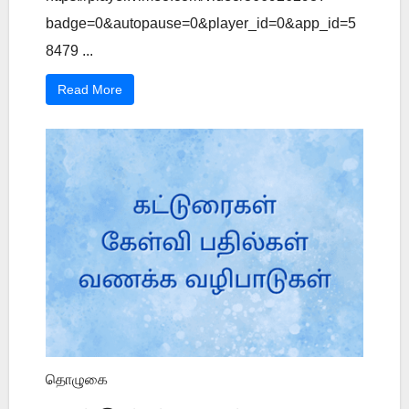
badge=0&autopause=0&player_id=0&app_id=5
8479 ...
Read More
தொழுகை