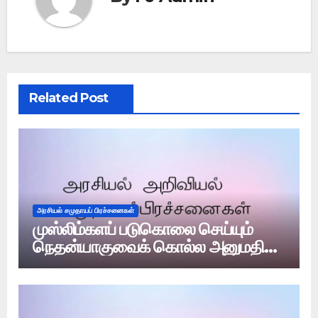
Related Post
அரசியல் சமுதாயப் பிரச்சனைகள்
முஸ்லிம்களப் படுகொலை செய்யும்
நெதன்யாகுவைக் கொல்ல அனுமதி
உண்டா?