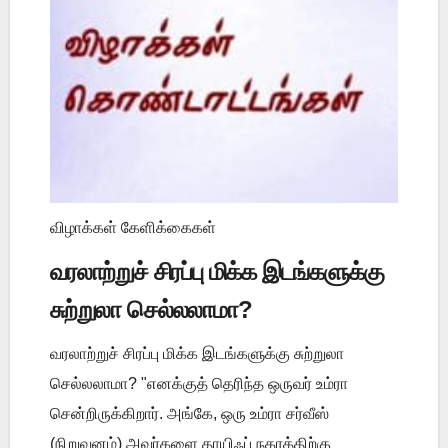
விழாக்கள் கேளிக்கைகள்
வரலாற்றுச் சிரப்பு மிக்க இடங்களுக்கு
சுற்றுலா செல்லலாமா?
வரலாற்றுச் சிரப்பு மிக்க இடங்களுக்கு சுற்றுலா
செல்லலாமா? "எனக்குத் தெரிந்த ஒருவர் உம்ரா
சென்றிருக்கிறார். அங்கே, ஒரு உம்ரா சர்வீஸ்
(நிறுவனம்) அவர்களை தாயிஃப் நகரத்திற்கு