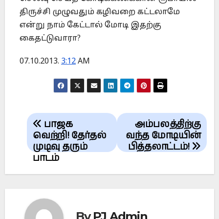
திருச்சி முழுவதும் கழிவறை கட்டலாமே
என்று நாம் கேட்டால் மோடி இதற்கு
கைதட்டுவாரா?
07.10.2013.
3:12
AM
Post
பாஜக
அம்பலத்திற்கு
navigation
வெற்றி! தேர்தல்
வந்த மோடியின்
முடிவு தரும்
பித்தலாட்டம்!
பாடம்
By
PJ Admin