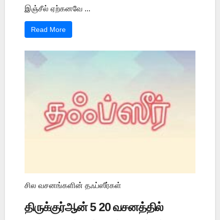
இஞ்சீல் ஏற்கனவே ...
Read More
சில வசனங்களின் தஃப்ஸீர்கள்
திருக்குர்ஆன் 5 20 வசனத்தில்