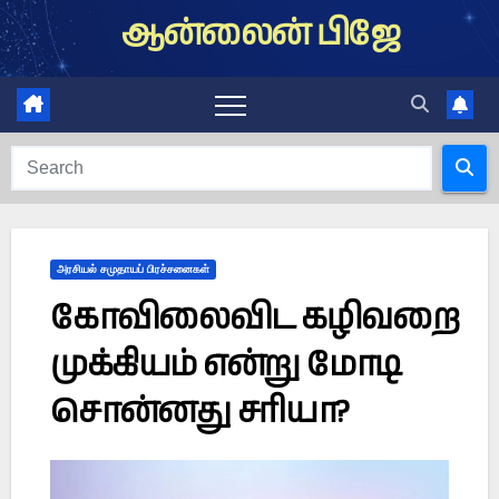
Skip
ஆன்லைன் பிஜே
to
content
அரசியல் சமுதாயப் பிரச்சனைகள்
கோவிலைவிட கழிவறை
முக்கியம் என்று மோடி
சொன்னது சரியா?