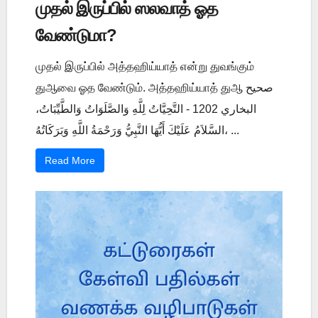
முதல் இருப்பில் ஸலவாத் ஓத
வேண்டுமா?
முதல் இருப்பில் அத்தஹிய்யாத் என்று துவங்கும்
துஆவை ஓத வேண்டும். அத்தஹிய்யாத் துஆ صحيح
البخاري 1202 - التَّحِيَّاتُ لِلَّهِ وَالصَّلَوَاتُ وَالطَّيِّبَاتُ،
السَّلاَمُ عَلَيْكَ أَيُّهَا النَّبِيُّ وَرَحْمَةُ اللَّهِ وَبَرَكَاتُهُ، ...
Read More