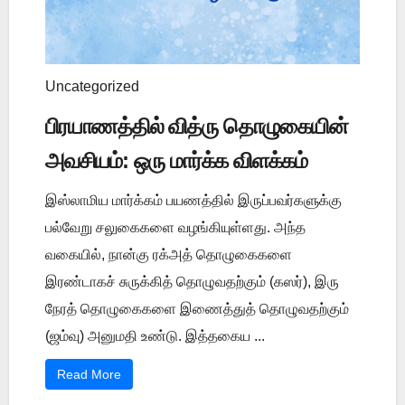
Uncategorized
பிரயாணத்தில் வித்ரு தொழுகையின்
அவசியம்: ஒரு மார்க்க விளக்கம்
இஸ்லாமிய மார்க்கம் பயணத்தில் இருப்பவர்களுக்கு
பல்வேறு சலுகைகளை வழங்கியுள்ளது. அந்த
வகையில், நான்கு ரக்அத் தொழுகைகளை
இரண்டாகச் சுருக்கித் தொழுவதற்கும் (கஸர்), இரு
நேரத் தொழுகைகளை இணைத்துத் தொழுவதற்கும்
(ஜம்வு) அனுமதி உண்டு. இத்தகைய ...
Read More