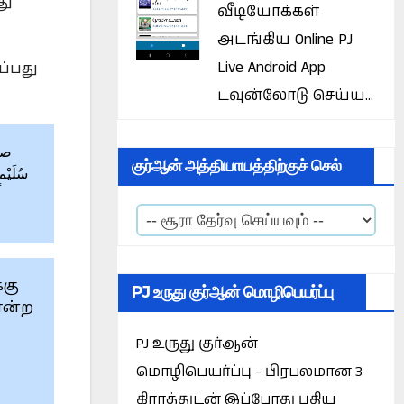
து
வீடியோக்கள்
அடங்கிய Online PJ
Live Android App
ப்பது
டவுன்லோடு செய்ய...
குர்ஆன் அத்தியாயத்திற்குச் செல்
سُلَيْمٍ
்கு
PJ உருது குர்ஆன் மொழிபெயர்ப்பு
என்ற
PJ உருது குர்ஆன்
மொழிபெயர்ப்பு - பிரபலமான 3
கிராத்துடன் இப்போது புதிய