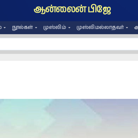
ஆன்லைன் பிஜே
ை
நூல்கள்
முஸ்லிம்
முஸ்லிமல்லாதவர்
அ