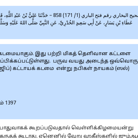
صحيح البخاري رقم فتح الباري (1/ 171) 858 – حَدَّثَنَا عَ
عَطَاءِ بْنِ يَسَارٍ، عَنْ أَبِي سَعِيدٍ الخُدْرِيِّ، عَنِ النَّبِيِّ صَلَّى اللهُ عَلَيْهِ وَسَ»
 கடமையாகும். இது பற்றி மிகத் தெளிவான கட்டளை
றப்பிக்கப்பட்டுள்ளது. பருவ வயது அடைந்த ஒவ்வொரு
ஜிப்) கட்டாயக் கடமை என்று நபிகள் நாயகம் (ஸல்)
ம் 1397
பொதுவாகக் கூறப்படுவதால் வெள்ளிக்கிழமையன்று
ு கருதக் கூடாது. ஏனெனில் வேறு ஹதீஸ்களில் ஜும்ஆவ