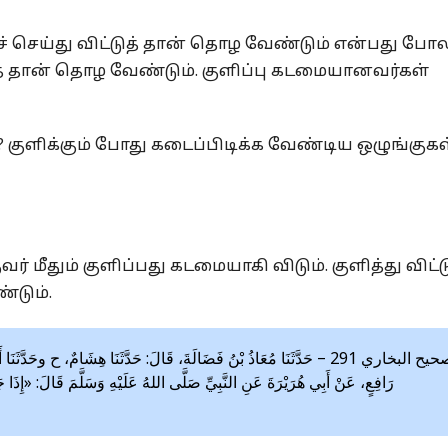
ச் செய்து விட்டுத் தான் தொழ வேண்டும் என்பது போல
்டுத் தான் தொழ வேண்டும். குளிப்பு கடமையானவர்கள்
குளிக்கும் போது கடைப்பிடிக்க வேண்டிய ஒழுங்குகள
ீதும் குளிப்பது கடமையாகி விடும். குளித்து விட்ட
டும்.
صحيح البخاري 291 – حَدَّثَنَا مُعَاذُ بْنُ فَضَالَةَ، قَالَ: حَدَّثَنَا هِشَامٌ، ح وح
رَافِعٍ، عَنْ أَبِي هُرَيْرَةَ عَنِ النَّبِيِّ صَلَّى اللهُ عَلَيْهِ وَسَلَّمَ قَالَ: «إِذَا»