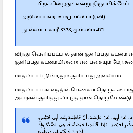
பிறக்கின்றது? என்று திருப்பிக் கேட்டா
அறிவிப்பவர்: உம்மு ஸலமா (ரலி)
நூல்கள்: புகாரீ 3328, முஸ்லிம் 471
விந்து வெளிப்பட்டால் தான் குளிப்பது கடமை
குளிப்பது கடமையில்லை என்பதையும் மேற்கண
மாதவிடாய் நின்றதும் குளிப்பது அவசியம்
மாதவிடாய் காலத்தில் பெண்கள் தொழக் கூடாத
அவர்கள் குளித்து விட்டுத் தான் தொழ வேண்டும
، عَنْ هِشَامٍ، عَنْ أَبِيهِ، عَنْ عَائِشَةَ، أَنَّ فَاطِمَةَ بِنْتَ أَبِي حُبَيْشٍ
ْ بِالحَيْضَةِ، فَإِذَا أَقْبَلَتِ الحَيْضَةُ، فَدَعِي الصَّلاَةَ وَإِذَا
أَدْبَرَتْ فَاغْتَسِلِي وَصَلِّي»