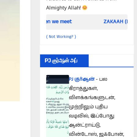
Almighty Allah!
When we meet
ZAKAAH (In the light of Q
Not Working?
(
)
PJ குர்ஆன் அப்
PJ குர்ஆன்
- பல
கிராத்துகள்,
விளக்கங்களுடன்,
முற்றிலும் புதிய
வடிவில், இப்போது
ஆன்ட்ராய்டு,
வின்டோஸ், ஜஃபோன்,