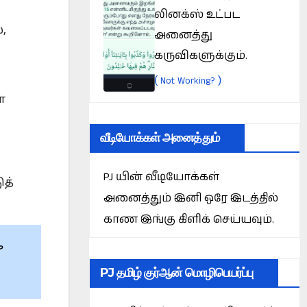
லினக்ஸ் உட்பட
,
அனைத்து
கருவிகளுக்கும்.
(
)
Not Working?
்
வீடியோக்கள் அனைத்தும்
PJ யின் வீடியோக்கள்
ுத்
அனைத்தும் இனி ஒரே இடத்தில்
காண இங்கு கிளிக் செய்யவும்.
PJ தமிழ் குர்ஆன் மொழிபெயர்ப்பு