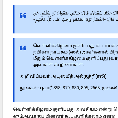
لِيُّ بْنُ عَبْدِ اللَّهِ، قَالَ: حَدَّثَنَا سُفْيَانُ، قَالَ: حَدَّثَنِي صَفْوَانُ بْنُ سُلَيْمٍ، عَنْ
لَّمَ قَالَ: «الغُسْلُ يَوْمَ الجُمُعَةِ وَاجِبٌ عَلَى كُلِّ مُحْتَلِمٍ
வெள்ளிக்கிழமை குளிப்பது கட்டாயக்
நபிகள் நாயகம் (ஸல்) அவர்களால் பி
மீதும் வெள்ளிக்கிழமை குளிப்பது (வா
அவர்கள் கூறினார்கள்.
அறிவிப்பவர்: அபூஸயீத் அல்குத்ரீ (ரலி)
நூல்கள்: புகாரீ 858, 879, 880, 895, 2665, முஸ்லி
வெள்ளிக்கிழமை குளிப்பது அவசியம் என்று 
ஜும்ஆவுக்குப் பின்னர் கூட குளிக்கலாம் என்ற