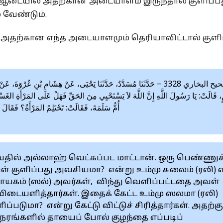
், ஆடையில் அதற்கான அடையாளம் இருந்தால் குளிப்ப
ழ வேண்டும்.
ு அதற்கான எந்த அடையாளமும் தெரியாவிட்டால் குளி
صحيح البخاري 3328 – حَدَّثَنَا مُسَدَّدٌ، حَدَّثَنَا يَحْيَى، عَنْ هِشَامِ بْنِ عُرْوَةَ
، قَالَتْ: يَا رَسُولَ اللَّهِ إِنَّ اللَّهَ لاَ يَسْتَحْيِي مِنَ الحَقِّ فَهَلْ عَلَى المَرْأَةِ الغ
أُمُّ سَلَمَةَ، فَقَالَتْ: تَحْتَلِمُ المَرْأَةُ؟ فَقَال»
ில் அல்லாஹ் வெட்கப்பட மாட்டான். ஒரு பெண்ணுக
வள் குளிப்பது அவசியமா? என்று உம்மு சுலைம் (ரலி) 
நாயகம் (ஸல்) அவர்கள், விந்து வெளிப்பட்டதை அவள்
ிடையளித்தார்கள். இதைக் கேட்ட உம்மு ஸலமா (ரலி)
்படுமா? என்று கேட்டு விட்டுச் சிரித்தார்கள். அதற்கு
நேரங்களில் தாயைப் போல் குழந்தை எப்படிப்