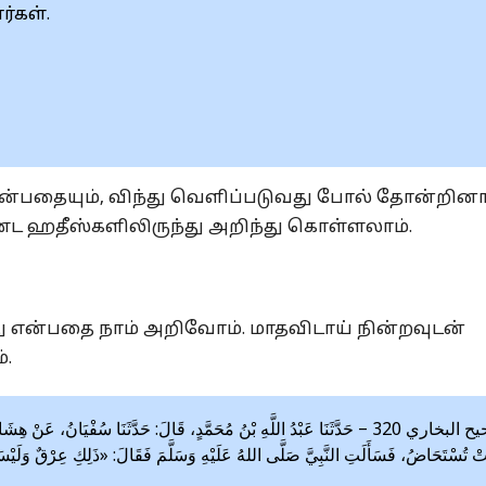
ர்கள்.
 என்பதையும், விந்து வெளிப்படுவது போல் தோன்றினா
்ட ஹதீஸ்களிலிருந்து அறிந்து கொள்ளலாம்.
ு என்பதை நாம் அறிவோம். மாதவிடாய் நின்றவுடன்
்.
صحيح البخاري 320 – حَدَّثَنَا عَبْدُ اللَّهِ بْنُ مُحَمَّدٍ، قَالَ: حَدَّثَنَا سُفْيَانُ،
تْ تُسْتَحَاضُ، فَسَأَلَتِ النَّبِيَّ صَلَّى اللهُ عَلَيْهِ وَسَلَّمَ فَقَالَ: «ذَلِكِ عِرْقٌ وَلَيْسَت