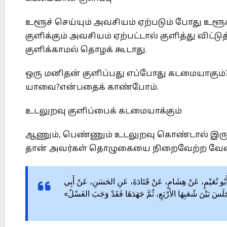
உளூச் செய்யும் அவசியம் ஏற்படும் போது உளூ
குளிக்கும் அவசியம் ஏற்பட்டால் குளித்து விட
குளிக்காமல் தொழக் கூடாது.
ஒரு மனிதன் குளிப்பது எப்போது கடமையாகும்? 
யாவை?என்பதைக் காண்போம்.
உடலுறவு குளிப்பைக் கடமையாக்கும்
ஆணும், பெண்ணும் உடலுறவு கொண்டால் இருவர் ம
தான் அவர்கள் தொழுகையை நிறைவேற்ற வேண்
َدَّثَنَا أَبُو نُعَيْمٍ، عَنْ هِشَامٍ، عَنْ قَتَادَةَ، عَنِ الحَسَنِ، عَنْ أَبِي
 جَلَسَ بَيْنَ شُعَبِهَا الأَرْبَعِ، ثُمَّ جَهَدَهَا فَقَدْ وَجَبَ الغَسْلُ