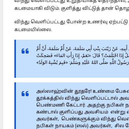
விந்து வெளிப்பட்டது உறுதியாகத் தெரிந்தால
கடமையாகி விடும். குளித்து விட்டுத் தான் தொ
விந்து வெளிப்பட்டது போன்ற உணர்வு ஏற்பட்ட
கடமையில்லை.
، عَنْ أَبِيهِ، عَنْ زَيْنَبَ بِنْتِ أَبِي سَلَمَةَ، عَنْ أُمِّ سَلَمَةَ، أَنَّ أُمَّ
َسْلُ إِذَا احْتَلَمَتْ؟ قَالَ: «نَعَمْ، إِذَا رَأَتِ المَاءَ» فَضَحِكَتْ
َ رَسُولُ اللَّهِ صَلَّى اللهُ عَلَيْهِ وَسَلَّمَ: «فَبِمَ يُشْبِهُ الوَلَدُ
அல்லாஹ்வின் தூதரே! உண்மை பேசுவத
தூக்கத்தில் விந்து வெளிப்பட்டால் அ
பெண்மணி கேட்டார். அதற்கு நபிகள் 
கண்டால் குளிப்பது அவசியம் என்று வ
அவர்கள், பெண்களுக்கும் விந்து வெளிப
நபிகள் நாயகம் (ஸல்) அவர்கள், சில 