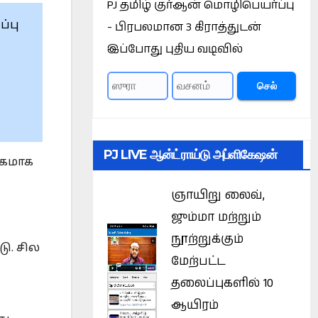
PJ தமிழ் குர்ஆன் மொழிபெயர்ப்பு
்பு
- பிரபலமான 3 கிராத்துடன்
இப்போது புதிய வடிவில்
செல்
PJ LIVE ஆன்ட்ராய்டு அப்ளிகேஷன்
ிகமாக
ஞாயிறு லைவ்,
ஜும்மா மற்றும்
நூற்றுக்கும்
ு. சில
மேற்பட்ட
தலைப்புகளில் 10
ஆயிரம்