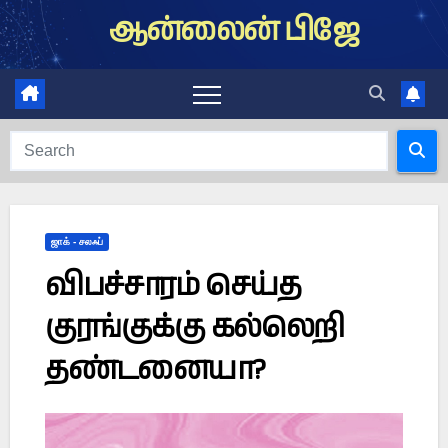
Skip
ஆன்லைன் பிஜே
to
content
ஜாக் - சலஃப்
விபச்சாரம் செய்த
குரங்குக்கு கல்லெறி
தண்டனையா?