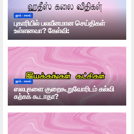
ஜாக் - சலஃப்
புகாரியில் பலவீனமான செய்திகள்
உள்ளனவா? கேள்வி:
ஜாக் - சலஃப்
ஸலபுகளை குறைகூறுவோரிடம் கல்வி
கற்கக் கூடாதா?