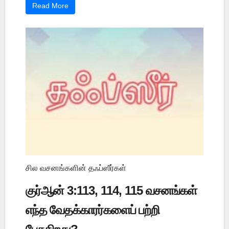
Read More
சில வசனங்களின் தஃப்ஸீர்கள்
குர்ஆன் 3:113, 114, 115 வசனங்கள்
எந்த வேதக்காரர்களைப் பற்றி