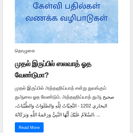
தொழுகை
முதல் இருப்பில் ஸலவாத் ஓத
வேண்டுமா?
முதல் இருப்பில் அத்தஹிய்யாத் என்று துவங்கும்
துஆவை ஓத வேண்டும். அத்தஹிய்யாத் துஆ صحيح
البخاري 1202 - التَّحِيَّاتُ لِلَّهِ وَالصَّلَوَاتُ وَالطَّيِّبَاتُ،
السَّلاَمُ عَلَيْكَ أَيُّهَا النَّبِيُّ وَرَحْمَةُ اللَّهِ وَبَرَكَاتُهُ، ...
Read More