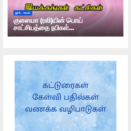
ஜாக் - சலஃப்
குஸைமா (ரலி)யின் பொய்
சாட்சியத்தை நபிகள்
அங்கீகரித்தார்களா?