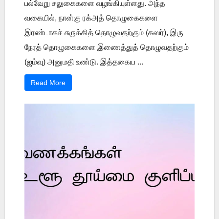
பல்வேறு சலுகைகளை வழங்கியுள்ளது. அந்த
வகையில், நான்கு ரக்அத் தொழுகைகளை
இரண்டாகச் சுருக்கித் தொழுவதற்கும் (கஸர்), இரு
நேரத் தொழுகைகளை இணைத்துத் தொழுவதற்கும்
(ஜம்வு) அனுமதி உண்டு. இத்தகைய ...
Read More