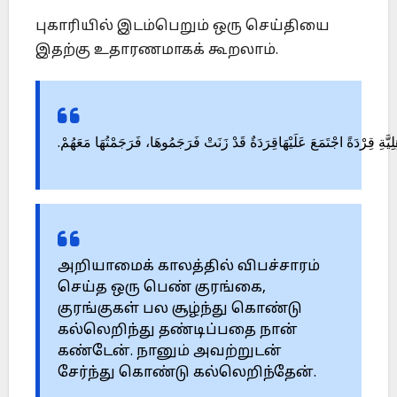
புகாரியில் இடம்பெறும் ஒரு செய்தியை
இதற்கு உதாரணமாகக் கூறலாம்.
.
مَعَهُمْ
فَرَجَمْتُهَا
فَرَجَمُوهَا،
زَنَتْ
قَدْ
قِرَدَةٌ
عَلَيْهَا
اجْتَمَعَ
قِرْدَةً
ِيَّةِ
அறியாமைக் காலத்தில் விபச்சாரம்
செய்த ஒரு பெண் குரங்கை,
குரங்குகள் பல சூழ்ந்து கொண்டு
கல்லெறிந்து தண்டிப்பதை நான்
கண்டேன். நானும் அவற்றுடன்
சேர்ந்து கொண்டு கல்லெறிந்தேன்.