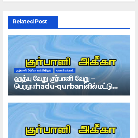
Related Post
குர்பானி அகீகா பலியிடுதல்
வணக்கங்கள்
ஹத்யு வேறு குர்பானி வேறு –
பெருநாhadu-qurbaniளில் மட்டுமே
குர்பானி