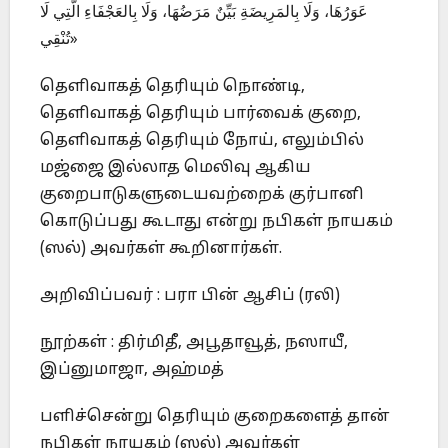
عَوَرُهَا، وَلَا بِالمَرِيضَةِ بَيِّنٌ مَرَضُهَا، وَلَا بِالعَجْفَاءِ الَّتِي لَا
تُنْقِي»
தெளிவாகத் தெரியும் நொண்டி,
தெளிவாகத் தெரியும் பார்வைக் குறை,
தெளிவாகத் தெரியும் நோய், எலும்பில்
மஜ்ஜை இல்லாத மெலிவு ஆகிய
குறைபாடுகளுடையவற்றைக் குர்பானி
கொடுப்பது கூடாது என்று நபிகள் நாயகம்
(ஸல்) அவர்கள் கூறினார்கள்.
அறிவிப்பவர் : பரா பின் ஆசிப் (ரலி)
நூற்கள் : திர்மிதீ, அபூதாவூத், நஸாயீ,
இப்னுமாஜா, அஹ்மத்
பளிச்சென்று தெரியும் குறைகளைத் தான்
நபிகள் நாயகம் (ஸல்) அவர்கள்