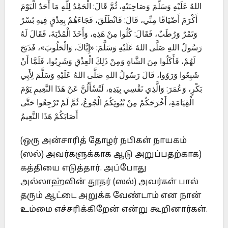
اللهُ عَلَيْهِ وَسَلَّمَ وَصَاحِبَيْهِ، ثُمَّ قَالَ: الْحَمْدُ لِلَّهِ مَا أَحَدٌ الْيَوْمَ
أَكْرَمَ أَضْيَافًا مِنِّي، قَالَ: فَانْطَلَقَ، فَجَاءَهُمْ بِعِذْقٍ فِيهِ بُسْرٌ
وَتَمْرٌ وَرُطَبٌ، فَقَالَ: كُلُوا مِنْ هَذِهِ، وَأَخَذَ الْمُدْيَةَ، فَقَالَ لَهُ
رَسُولُ اللهِ صَلَّى اللهُ عَلَيْهِ وَسَلَّمَ: «إِيَّاكَ، وَالْحَلُوبَ»، فَذَبَحَ
لَهُمْ، فَأَكَلُوا مِنَ الشَّاةِ وَمِنْ ذَلِكَ الْعِذْقِ وَشَرِبُوا، فَلَمَّا أَنْ
شَبِعُوا وَرَوُوا، قَالَ رَسُولُ اللهِ صَلَّى اللهُ عَلَيْهِ وَسَلَّمَ لِأَبِي
بَكْرٍ، وَعُمَرَ: وَالَّذِي نَفْسِي بِيَدِهِ، لَتُسْأَلُنَّ عَنْ هَذَا النَّعِيمِ يَوْمَ
الْقِيَامَةِ، أَخْرَجَكُمْ مِنْ بُيُوتِكُمُ الْجُوعُ، ثُمَّ لَمْ تَرْجِعُوا حَتَّى
أَصَابَكُمْ هَذَا النَّعِيمُ
(ஒரு அன்சாரித் தோழர் நபிகள் நாயகம்
(ஸல்) அவர்களுக்காக ஆடு அறுப்பதற்காக)
கத்தியை எடுத்தார். அப்போது
அல்லாஹ்வின் தூதர் (ஸல்) அவர்கள் பால்
தரும் ஆட்டை அறுக்க வேண்டாம் என நான்
உம்மை எச்சரிக்கிறேன் என்று கூறினார்கள்.