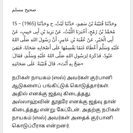
صحيح مسلم
15 – (1965) وحَدَّثَنَا قُتَيْبَةُ بْنُ سَعِيدٍ، حَدَّثَنَا لَيْثٌ، ح وحَدَّثَنَا
مُحَمَّدُ بْنُ رُمْحٍ، أَخْبَرَنَا اللَّيْثُ، عَنْ يَزِيدَ بْنِ أَبِى حَبِيبٍ، عَنْ
أَبِي الْخَيْرِ، عَنْ عُقْبَةَ بْنِ عَامِرٍ، أَنَّ رَسُولَ اللهِ صَلَّى اللهُ
عَلَيْهِ وَسَلَّمَ أَعْطَاهُ غَنَمًا يَقْسِمُهَا عَلَى أَصْحَابِهِ ضَحَايَا، فَبَقِيَ
عَتُودٌ، فَذَكَرَهُ لِرَسُولِ اللهِ صَلَّى اللهُ عَلَيْهِ وَسَلَّمَ، فَقَالَ:
«ضَحِّ بِهِ أَنْتَ»، قَالَ قُتَيْبَةُ: عَلَى صَحَابَتِهِ
நபிகள் நாயகம் (ஸல்) அவர்கள் குர்பானி
ஆடுகளைப் பங்கிட்டுக் கொடுத்தார்கள்.
அதில் எனக்கு ஜத்வு கிடைத்தது.
அல்லாஹ்வின் தூதரே எனக்கு ஜத்வு தான்
கிடைத்தது என்று கேட்டேன். அதற்கு நபிகள்
நாயகம் (ஸல்) அவர்கள் அதைக் குர்பானி
கொடுப்பீராக என்றனர்.