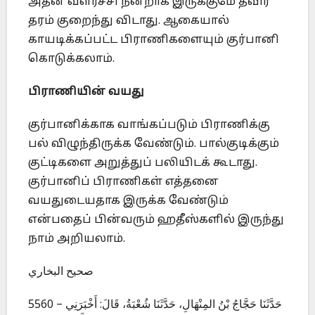
அதன் வளர்ச்சி நன்றாக இருக்குமே தவிர
தரம் குறைந்து விடாது. ஆகையால்
காயடிக்கப்பட்ட பிராணிகளையும் குர்பானி
கொடுக்கலாம்.
பிராணியின் வயது
குர்பானிக்காக வாங்கப்படும் பிராணிக்கு
பல் விழுந்திருக்க வேண்டும். பால்குடிக்கும்
குட்டிகளை அறுத்துப் பலியிடக் கூடாது.
குர்பானிப் பிராணிகள் எத்தனை
வயதுடையதாக இருக்க வேண்டும்
என்பதைப் பின்வரும் ஹதீஸ்களில் இருந்து
நாம் அறியலாம்.
صحيح البخاري
5560 – حَدَّثَنَا حَجَّاجُ بْنُ المِنْهَالِ، حَدَّثَنَا شُعْبَةُ، قَالَ: أَخْبَرَنِي