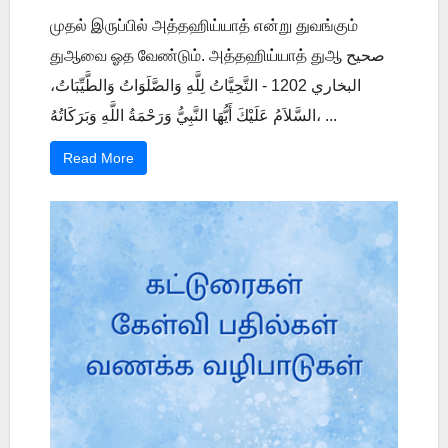
முதல் இருப்பில் அத்தஹிய்யாத் என்று துவங்கும்
துஆவை ஓத வேண்டும். அத்தஹிய்யாத் துஆ صحيح
البخاري 1202 - التَّحِيَّاتُ لِلَّهِ وَالصَّلَوَاتُ وَالطَّيِّبَاتُ،
السَّلاَمُ عَلَيْكَ أَيُّهَا النَّبِيُّ وَرَحْمَةُ اللَّهِ وَبَرَكَاتُهُ، ...
Read More