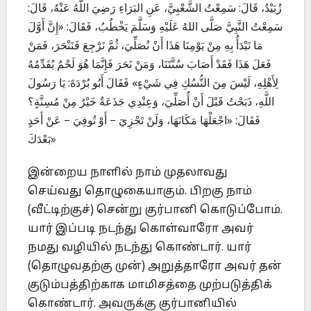
زُبَيْدٌ، قَالَ: سَمِعْتُ الشَّعْبِيَّ، عَنِ البَرَاءِ رَضِيَ اللَّهُ عَنْهُ، قَالَ:
سَمِعْتُ النَّبِيَّ صَلَّى اللهُ عَلَيْهِ وَسَلَّمَ يَخْطُبُ، فَقَالَ: «إِنَّ أَوَّلَ
مَا نَبْدَأُ بِهِ مِنْ يَوْمِنَا هَذَا أَنْ نُصَلِّيَ، ثُمَّ نَرْجِعَ فَنَنْحَرَ، فَمَنْ
فَعَلَ هَذَا فَقَدْ أَصَابَ سُنَّتَنَا، وَمَنْ نَحَرَ فَإِنَّمَا هُوَ لَحْمٌ يُقَدِّمُهُ
لِأَهْلِهِ، لَيْسَ مِنَ النُّسُكِ فِي شَيْءٍ» فَقَالَ أَبُو بُرْدَةَ: يَا رَسُولَ
اللَّهِ، ذَبَحْتُ قَبْلَ أَنْ أُصَلِّيَ، وَعِنْدِي جَذَعَةٌ خَيْرٌ مِنْ مُسِنَّةٍ؟
فَقَالَ: «اجْعَلْهَا مَكَانَهَا، وَلَنْ تَجْزِيَ – أَوْ تُوفِيَ – عَنْ أَحَدٍ
بَعْدَكَ»
இன்றைய நாளில் நாம் முதலாவது
செய்வது தொழுகையாகும். பிறகு நாம்
(வீட்டிற்குச்) சென்று குர்பானி கொடுப்போம்.
யார் இப்படி நடந்து கொள்வாரோ அவர்
நமது வழியில் நடந்து கொண்டார். யார்
(தொழுவதற்கு முன்) அறுத்தாரோ அவர் தன்
குடும்பத்திற்காக மாமிசத்தை முற்படுத்திக்
கொண்டார். அவருக்கு குர்பானியில்