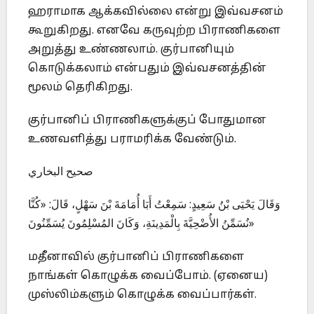
ஹராமாக ஆக்கவில்லை என்று இவ்வசனம்
கூறுகிறது. எனவே கருவுற்ற பிராணிகளை
அறுத்து உண்ணலாம். குர்பானியும்
கொடுக்கலாம் என்பதும் இவ்வசனத்தின்
மூலம் தெரிகிறது.
குர்பானிப் பிராணிகளுக்குப் போதுமான
உணவளித்து பராமரிக்க வேண்டும்.
صحيح البخاري
وَقَالَ يَحْيَى بْنُ سَعِيدٍ: سَمِعْتُ أَبَا أُمَامَةَ بْنَ سَهْلٍ، قَالَ: «كُنَّا
نُسَمِّنُ الأُضْحِيَّةَ بِالْمَدِينَةِ، وَكَانَ المُسْلِمُونَ يُسَمِّنُونَ»
மதீனாவில் குர்பானிப் பிராணிகளை
நாங்கள் கொழுக்க வைப்போம். (ஏனைய)
முஸ்லிம்களும் கொழுக்க வைப்பார்கள்.