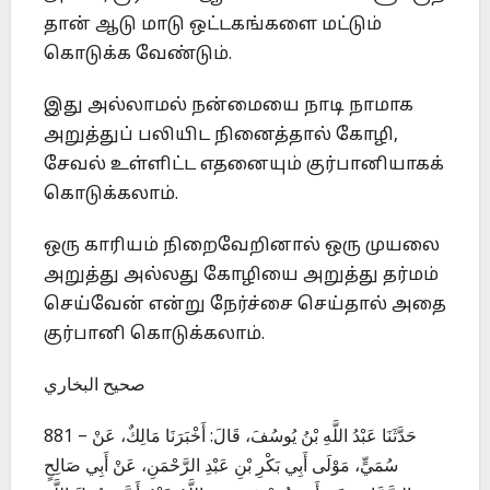
தான் ஆடு மாடு ஒட்டகங்களை மட்டும்
கொடுக்க வேண்டும்.
இது அல்லாமல் நன்மையை நாடி நாமாக
அறுத்துப் பலியிட நினைத்தால் கோழி,
சேவல் உள்ளிட்ட எதனையும் குர்பானியாகக்
கொடுக்கலாம்.
ஒரு காரியம் நிறைவேறினால் ஒரு முயலை
அறுத்து அல்லது கோழியை அறுத்து தர்மம்
செய்வேன் என்று நேர்ச்சை செய்தால் அதை
குர்பானி கொடுக்கலாம்.
صحيح البخاري
881 – حَدَّثَنَا عَبْدُ اللَّهِ بْنُ يُوسُفَ، قَالَ: أَخْبَرَنَا مَالِكٌ، عَنْ
سُمَيٍّ، مَوْلَى أَبِي بَكْرِ بْنِ عَبْدِ الرَّحْمَنِ، عَنْ أَبِي صَالِحٍ