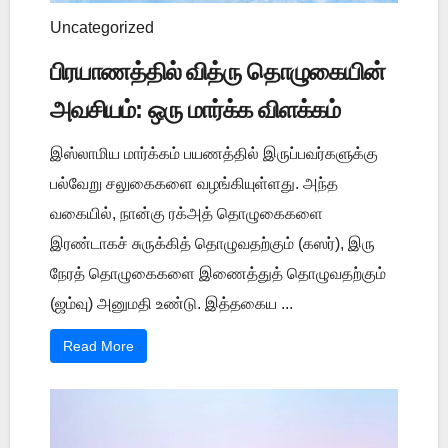
Uncategorized
பிரயாணத்தில் வித்ரு தொழுகையின்
அவசியம்: ஒரு மார்க்க விளக்கம்
இஸ்லாமிய மார்க்கம் பயணத்தில் இருப்பவர்களுக்கு
பல்வேறு சலுகைகளை வழங்கியுள்ளது. அந்த
வகையில், நான்கு ரக்அத் தொழுகைகளை
இரண்டாகச் சுருக்கித் தொழுவதற்கும் (கஸர்), இரு
நேரத் தொழுகைகளை இணைத்துத் தொழுவதற்கும்
(ஜம்வு) அனுமதி உண்டு. இத்தகைய ...
Read More