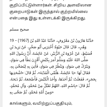
குறிப்பிட்டுள்ளார்கள். சிறிய அளவிலான
குறைபாடுகள் இருந்தால் குற்றமில்லை
என்பதை இது உள்ளடக்கி இருக்கிறது.
صحيح مسلم
19 – (1967) حَدَّثَنَا هَارُونُ بْنُ مَعْرُوفٍ، حَدَّثَنَا عَبْدُ اللهِ بْنُ
وَهْبٍ، قَالَ: قَالَ حَيْوَةُ: أَخْبَرَنِي أَبُو صَخْرٍ، عَنْ يَزِيدَ بْنِ
قُسَيْطٍ، عَنْ عُرْوَةَ بْنِ الزُّبَيْرِ، عَنْ عَائِشَةَ، أَنَّ رَسُولَ اللهِ
صَلَّى اللهُ عَلَيْهِ وَسَلَّمَ أَمَرَ بِكَبْشٍ أَقْرَنَ يَطَأُ فِي سَوَادٍ،
وَيَبْرُكُ فِي سَوَادٍ، وَيَنْظُرُ فِي سَوَادٍ، فَأُتِيَ بِهِ لِيُضَحِّيَ بِهِ،
فَقَالَ لَهَا: «يَا عَائِشَةُ، هَلُمِّي الْمُدْيَةَ»، ثُمَّ قَالَ: «اشْحَذِيهَا
بِحَجَرٍ»، فَفَعَلَتْ: ثُمَّ أَخَذَهَا، وَأَخَذَ الْكَبْشَ فَأَضْجَعَهُ، ثُمَّ ذَبَحَهُ،
ثُمَّ قَالَ: «بِاسْمِ اللهِ، اللهُمَّ تَقَبَّلْ مِنْ مُحَمَّدٍ، وَآلِ مُحَمَّدٍ،
وَمِنْ أُمَّةِ مُحَمَّدٍ، ثُمَّ ضَحَّى بِهِ»
கால்களும், வயிற்றுப்பகுதியும்,