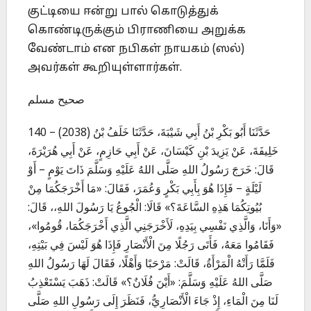
குட்டியை ஈன்று பால் கொடுத்துக்
கொண்டிருக்கும் பிராணியை அறுக்க
வேண்டாம் என நபிகள் நாயகம் (ஸல்)
அவர்கள் கூறியுள்ளார்கள்.
صحيح مسلم
140 – (2038) حَدَّثَنَا أَبُو بَكْرِ بْنُ أَبِي شَيْبَةَ، حَدَّثَنَا خَلَفُ بْنُ
خَلِيفَةَ، عَنْ يَزِيدَ بْنِ كَيْسَانَ، عَنْ أَبِي حَازِمٍ، عَنْ أَبِي هُرَيْرَةَ،
قَالَ: خَرَجَ رَسُولُ اللهِ صَلَّى اللهُ عَلَيْهِ وَسَلَّمَ ذَاتَ يَوْمٍ – أَوْ
لَيْلَةٍ – فَإِذَا هُوَ بِأَبِي بَكْرٍ وَعُمَرَ، فَقَالَ: «مَا أَخْرَجَكُمَا مِنْ
بُيُوتِكُمَا هَذِهِ السَّاعَةَ؟» قَالَا: الْجُوعُ يَا رَسُولَ اللهِ،، قَالَ:
«وَأَنَا، وَالَّذِي نَفْسِي بِيَدِهِ، لَأَخْرَجَنِي الَّذِي أَخْرَجَكُمَا، قُومُوا»،
فَقَامُوا مَعَهُ، فَأَتَى رَجُلًا مِنَ الْأَنْصَارِ فَإِذَا هُوَ لَيْسَ فِي بَيْتِهِ،
فَلَمَّا رَأَتْهُ الْمَرْأَةُ، قَالَتْ: مَرْحَبًا وَأَهْلًا، فَقَالَ لَهَا رَسُولُ اللهِ
صَلَّى اللهُ عَلَيْهِ وَسَلَّمَ: «أَيْنَ فُلَانٌ؟» قَالَتْ: ذَهَبَ يَسْتَعْذِبُ
لَنَا مِنَ الْمَاءِ، إِذْ جَاءَ الْأَنْصَارِيُّ، فَنَظَرَ إِلَى رَسُولِ اللهِ صَلَّى