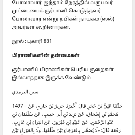
போலாவார். ஐந்தாம் நேரத்தில் வருபவர்
முட்டையைக் குர்பானி கொடுத்தவர்
போலாவார் என்று நபிகள் நாயகம் (ஸல்)
அவர்கள் கூறினார்கள்.
நூல் : புகாரி 881
பிராணிகளின் தன்மைகள்
குர்பானிப் பிராணிகள் பெரிய குறைகள்
இல்லாததாக இருக்க வேண்டும்.
سنن الترمذي
1497 – حَدَّثَنَا عَلِيُّ بْنُ حُجْرٍ قَالَ: أَخْبَرَنَا جَرِيرُ بْنُ حَازِمٍ، عَنْ
مُحَمَّدِ بْنِ إِسْحَاقَ، عَنْ يَزِيدَ بْنِ أَبِي حَبِيبٍ، عَنْ سُلَيْمَانَ بْنِ
عَبْدِ الرَّحْمَنِ، عَنْ عُبَيْدِ بْنِ فَيْرُوزَ، عَنْ البَرَاءِ بْنِ عَازِبٍ،
رَفَعَهُ قَالَ: «لَا يُضَحَّى بِالعَرْجَاءِ بَيِّنٌ ظَلَعُهَا، وَلَا بِالعَوْرَاءِ بَيِّنٌ