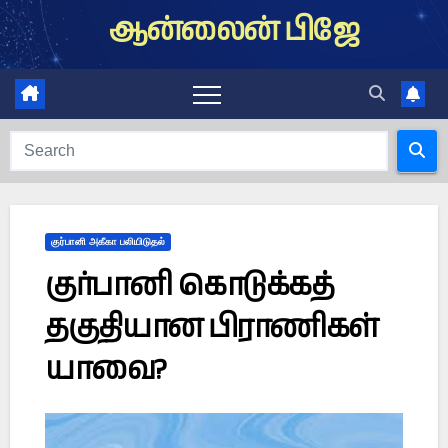
Skip
ஆன்லைன் பிஜே
to
content
குர்பானி அகீகா பலியிடுதல்
குர்பானி கொடுக்கத்
தகுதியான பிராணிகள்
யாவை?