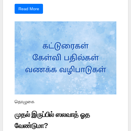
Read More
தொழுகை
முதல் இருப்பில் ஸலவாத் ஓத
வேண்டுமா?