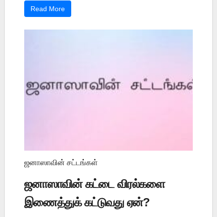
Read More
ஜனாஸாவின் சட்டங்கள்
ஜனாஸாவின் கட்டை விரல்களை
இணைத்துக் கட்டுவது ஏன்?