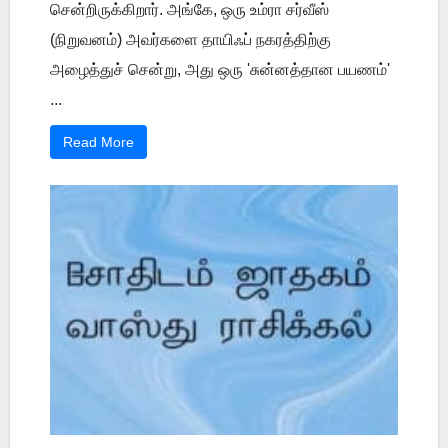
சென்றிருக்கிறார். அங்கே, ஒரு உம்ரா சர்வீஸ்
(நிறுவனம்) அவர்களை தாயிஃப் நகரத்திற்கு
அழைத்துச் சென்று, அது ஒரு 'சுன்னத்தான பயணம்'
...
Read More