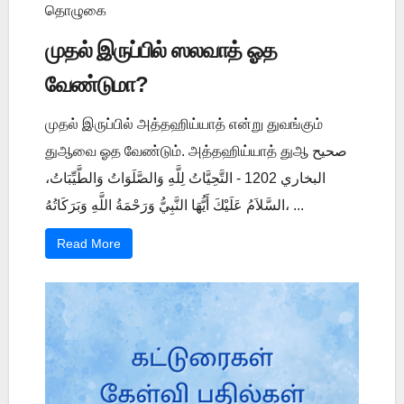
தொழுகை
முதல் இருப்பில் ஸலவாத் ஓத
வேண்டுமா?
முதல் இருப்பில் அத்தஹிய்யாத் என்று துவங்கும்
துஆவை ஓத வேண்டும். அத்தஹிய்யாத் துஆ صحيح
البخاري 1202 - التَّحِيَّاتُ لِلَّهِ وَالصَّلَوَاتُ وَالطَّيِّبَاتُ،
السَّلاَمُ عَلَيْكَ أَيُّهَا النَّبِيُّ وَرَحْمَةُ اللَّهِ وَبَرَكَاتُهُ، ...
Read More