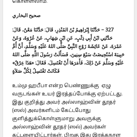
கொள்ளலாம்.
صحيح البخاري
327 – حَدَّثَنَا إِبْرَاهِيمُ بْنُ المُنْذِرِ، قَالَ: حَدَّثَنَا مَعْنٌ، قَالَ:
حَدَّثَنِي ابْنُ أَبِي ذِئْبٍ، عَنِ ابْنِ شِهَابٍ، عَنْ عُرْوَةَ، وَعَنْ
عَمْرَةَ، عَنْ عَائِشَةَ زَوْجِ النَّبِيِّ صَلَّى اللهُ عَلَيْهِ وَسَلَّمَ، أَنَّ أُمَّ
حَبِيبَةَ اسْتُحِيضَتْ سَبْعَ سِنِينَ، فَسَأَلَتْ رَسُولَ اللَّهِ صَلَّى اللهُ
عَلَيْهِ وَسَلَّمَ عَنْ ذَلِكَ، فَأَمَرَهَا أَنْ تَغْتَسِلَ، فَقَالَ: «هَذَا عِرْقٌ»
فَكَانَتْ تَغْتَسِلُ لِكُلِّ صَلاَةٍ
உம்மு ஹபீபா என்ற பெண்ணுக்கு ஏழு
வருடங்கள் உயர் இரத்தப்போக்கு ஏற்பட்டது.
இது குறித்து அவர் அல்லாஹ்வின் தூதர்
(ஸல்) அவர்களிடம் கேட்டபோது
குளித்துக்கொள்ளுமாறு அவருக்கு
அல்லாஹ்வின் தூதர் (ஸல்) அவர்கள்
கட்டளையிட்டார்கள். பிறகு இது இரத்தநாள