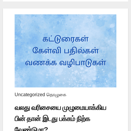
Uncategorized
தொழுகை
வலது வரிசையை முழுமையாக்கிய
பின் தான் இடது பக்கம் நிற்க
வேண்டுமா?