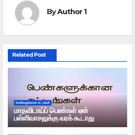
By
Author 1
Related Post
பெண்களுக்கான சட்டங்கள்
மாதவிடாய்ப் பெண்கள் ஏன்
பள்ளிவாசலுக்கு வரக் கூடாது