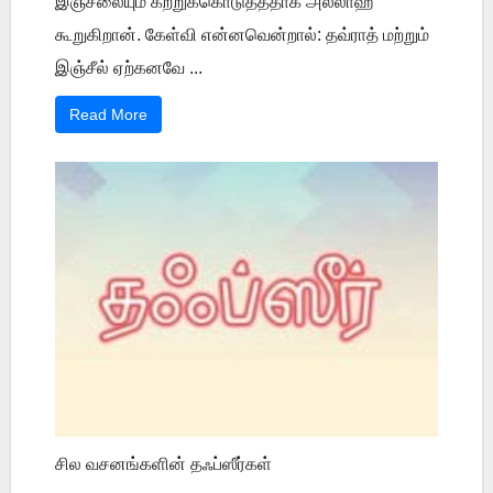
இஞ்சீலையும் கற்றுக்கொடுத்ததாக அல்லாஹ்
கூறுகிறான். கேள்வி என்னவென்றால்: தவ்ராத் மற்றும்
இஞ்சீல் ஏற்கனவே ...
Read More
சில வசனங்களின் தஃப்ஸீர்கள்