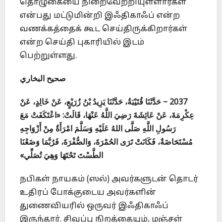
தொழுகையை நிறைவேற்றியுள்ளார்கள்
என்பது மட்டுமின்றி இஃதிகாஃப் என்ற
வணக்கத்தைக் கூட செய்திருக்கிறார்கள்
என்ற செய்தி புகாரியில் இடம்
பெற்றுள்ளது.
صحيح البخاري
2037 – حَدَّثَنَا قُتَيْبَةُ، حَدَّثَنَا يَزِيدُ بْنُ زُرَيْعٍ، عَنْ خَالِدٍ، عَنْ
عِكْرِمَةَ، عَنْ عَائِشَةَ رَضِيَ اللَّهُ عَنْهَا، قَالَتْ: «اعْتَكَفَتْ مَعَ
رَسُولِ اللَّهِ صَلَّى اللهُ عَلَيْهِ وَسَلَّمَ امْرَأَةٌ مِنْ أَزْوَاجِهِ
مُسْتَحَاضَةٌ، فَكَانَتْ تَرَى الحُمْرَةَ، وَالصُّفْرَةَ، فَرُبَّمَا وَضَعْنَا
الطَّسْتَ تَحْتَهَا وَهِيَ تُصَلِّي»
நபிகள் நாயகம் (ஸல்) அவர்களுடன் தொடர்
உதிரப் போக்குடைய அவர்களின்
துணைவியரில் ஒருவர் இஃதிகாஃப்
இருந்தார். சிவப்பு நிறத்தையும், மஞ்சள்