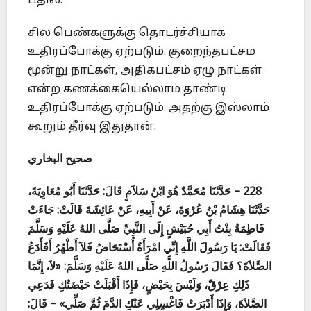
பதில்:
சில பெண்களுக்கு தொடர்ச்சியாக
உதிரப்போக்கு ஏற்படும். குறைந்தபட்சம்
மூன்று நாட்கள், அதிகபட்சம் ஏழு நாட்கள்
என்ற கணக்கையெல்லாம் தாண்டி
உதிரப்போக்கு ஏற்படும். அதற்கு இஸ்லாம்
கூறும் தீர்வு இதுதான்.
صحيح البخاري
228 – حَدَّثَنَا مُحَمَّدٌ هُوَ ابْنُ سَلاَمٍ قَالَ: حَدَّثَنَا أَبُو مُعَاوِيَةَ،
حَدَّثَنَا هِشَامُ بْنُ عُرْوَةَ، عَنْ أَبِيهِ، عَنْ عَائِشَةَ قَالَتْ: جَاءَتْ
فَاطِمَةُ بِنْتُ أَبِي حُبَيْشٍ إِلَى النَّبِيِّ صَلَّى اللهُ عَلَيْهِ وَسَلَّمَ
فَقَالَتْ: يَا رَسُولَ اللَّهِ إِنِّي امْرَأَةٌ أُسْتَحَاضُ فَلاَ أَطْهُرُ أَفَأَدَعُ
الصَّلاَةَ؟ فَقَالَ رَسُولُ اللَّهِ صَلَّى اللهُ عَلَيْهِ وَسَلَّمَ: «لاَ، إِنَّمَا
ذَلِكِ عِرْقٌ، وَلَيْسَ بِحَيْضٍ، فَإِذَا أَقْبَلَتْ حَيْضَتُكِ فَدَعِي
الصَّلاَةَ، وَإِذَا أَدْبَرَتْ فَاغْسِلِي عَنْكِ الدَّمَ ثُمَّ صَلِّي» – قَالَ: