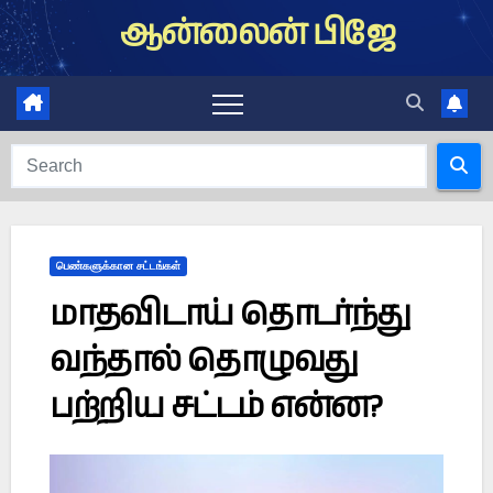
Skip
ஆன்லைன் பிஜே
to
content
பெண்களுக்கான சட்டங்கள்
மாதவிடாய் தொடர்ந்து
வந்தால் தொழுவது
பற்றிய சட்டம் என்ன?