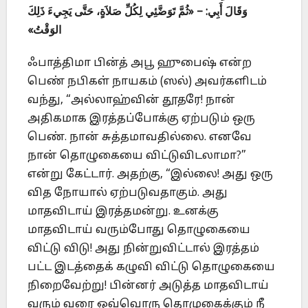
وَقَالَ أَبِي: – «ثُمَّ تَوَضَّئِي لِكُلِّ صَلاَةٍ، حَتَّى يَجِيءَ ذَلِكَ
الوَقْتُ»
ஃபாத்திமா பின்த் அபூ ஹுபைஷ் என்ற
பெண் நபிகள் நாயகம் (ஸல்) அவர்களிடம்
வந்து, “அல்லாஹ்வின் தூதரே! நான்
அதிகமாக இரத்தப்போக்கு ஏற்படும் ஒரு
பெண். நான் சுத்தமாவதில்லை. எனவே
நான் தொழுகையை விட்டுவிடலாமா?”
என்று கேட்டார். அதற்கு, “இல்லை! அது ஒரு
வித நோயால் ஏற்படுவதாகும். அது
மாதவிடாய் இரத்தமன்று. உனக்கு
மாதவிடாய் வரும்போது தொழுகையை
விட்டு விடு! அது நின்றுவிட்டால் இரத்தம்
பட்ட இடத்தைக் கழுவி விட்டு தொழுகையை
நிறைவேற்று! பின்னர் அடுத்த மாதவிடாய்
வரும் வரை ஒவ்வொரு தொழுகைக்கும் நீ