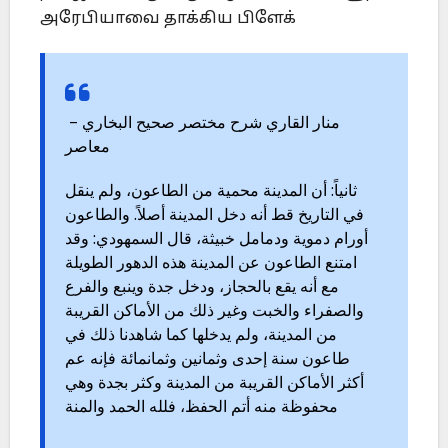
அரேபியாவை தாக்கிய பிளேக்
منار القاري شرح مختصر صحيح البخاري –
معاصر
ثانياً: أن المدينة محمية من الطاعون، ولم ينقل
في التاريخ قط أنه دخل المدينة أصلاً. والطاعون
أورام دموية ودمامل خبيثة، قال السمهودي: وقد
امتنع الطاعون عن المدينة هذه الدهور الطويلة
مع أنه يقع بالحجاز، ودخل جدة وينبع والفرع
والصفراء والخبت وغير ذلك من الأماكن القريبة
من المدينة، ولم يدخلها كما شاهدنا ذلك في
طاعون سنة إحدى وثمانين وثمانمائة فإنه عم
أكثر الأماكن القريبة من المدينة وكثر بجدة وهي
محفوظة منه أتم الحفظ، فلله الحمد والمنة