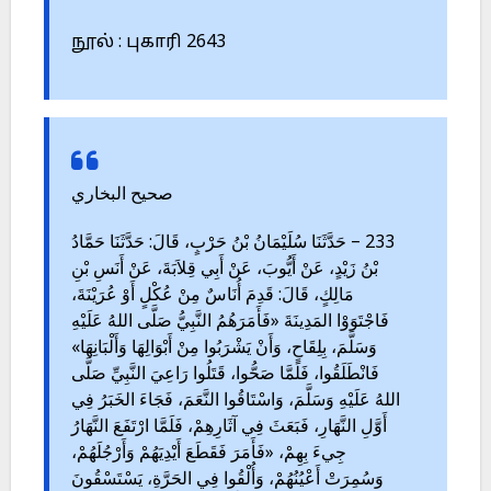
நூல் : புகாரி 2643
صحيح البخاري
233 – حَدَّثَنَا سُلَيْمَانُ بْنُ حَرْبٍ، قَالَ: حَدَّثَنَا حَمَّادُ
بْنُ زَيْدٍ، عَنْ أَيُّوبَ، عَنْ أَبِي قِلاَبَةَ، عَنْ أَنَسِ بْنِ
مَالِكٍ، قَالَ: قَدِمَ أُنَاسٌ مِنْ عُكْلٍ أَوْ عُرَيْنَةَ،
فَاجْتَوَوْا المَدِينَةَ «فَأَمَرَهُمُ النَّبِيُّ صَلَّى اللهُ عَلَيْهِ
وَسَلَّمَ، بِلِقَاحٍ، وَأَنْ يَشْرَبُوا مِنْ أَبْوَالِهَا وَأَلْبَانِهَا»
فَانْطَلَقُوا، فَلَمَّا صَحُّوا، قَتَلُوا رَاعِيَ النَّبِيِّ صَلَّى
اللهُ عَلَيْهِ وَسَلَّمَ، وَاسْتَاقُوا النَّعَمَ، فَجَاءَ الخَبَرُ فِي
أَوَّلِ النَّهَارِ، فَبَعَثَ فِي آثَارِهِمْ، فَلَمَّا ارْتَفَعَ النَّهَارُ
جِيءَ بِهِمْ، «فَأَمَرَ فَقَطَعَ أَيْدِيَهُمْ وَأَرْجُلَهُمْ،
وَسُمِرَتْ أَعْيُنُهُمْ، وَأُلْقُوا فِي الحَرَّةِ، يَسْتَسْقُونَ