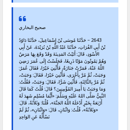
صحيح البخاري
2643 – حَدَّثَنَا مُوسَى بْنُ إِسْمَاعِيلَ، حَدَّثَنَا دَاوُدُ
بْنُ أَبِي الفُرَاتِ، حَدَّثَنَا عَبْدُ اللَّهِ بْنُ بُرَيْدَةَ، عَنْ أَبِي
الأَسْوَدِ، قَالَ: أَتَيْتُ المَدِينَةَ وَقَدْ وَقَعَ بِهَا مَرَضٌ
وَهُمْ يَمُوتُونَ مَوْتًا ذَرِيعًا، فَجَلَسْتُ إِلَى عُمَرَ رَضِيَ
اللَّهُ عَنْهُ، فَمَرَّتْ جَنَازَةٌ، فَأُثْنِيَ خَيْرًا، فَقَالَ عُمَرُ:
وَجَبَتْ، ثُمَّ مُرَّ بِأُخْرَى، فَأُثْنِيَ خَيْرًا، فَقَالَ: وَجَبَتْ،
ثُمَّ مُرَّ بِالثَّالِثَةِ، فَأُثْنِيَ شَرًّا، فَقَالَ: وَجَبَتْ، فَقُلْتُ:
وَمَا وَجَبَتْ يَا أَمِيرَ المُؤْمِنِينَ؟ قَالَ: قُلْتُ كَمَا قَالَ
النَّبِيُّ صَلَّى اللهُ عَلَيْهِ وَسَلَّمَ: «أَيُّمَا مُسْلِمٍ شَهِدَ لَهُ
أَرْبَعَةٌ بِخَيْرٍ أَدْخَلَهُ اللَّهُ الجَنَّةَ»، قُلْنَا: وَثَلاَثَةٌ، قَالَ:
«وَثَلاَثَةٌ»، قُلْتُ: وَاثْنَانِ، قَالَ: «وَاثْنَانِ»، ثُمَّ لَمْ
نَسْأَلْهُ عَنِ الوَاحِدِ