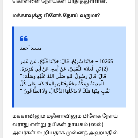
கொள்ளை நோய்கள் பாதித்துள்ளன.
மக்காவுக்கு பிளேக் நோய் வருமா?
مسند أحمد
10265 – حَدَّثَنَا سُرَيْجٌ، قَالَ: حَدَّثَنَا فُلَيْحٌ، عَنْ عُمَرَ
(2) بْنِ الْعَلَاءِ الثَّقَفِيِّ، عَنْ أَبِيهِ، عَنْ أَبِي هُرَيْرَةَ،
قَالَ: قَالَ رَسُولُ اللهِ صَلَّى اللهُ عَلَيْهِ وَسَلَّمَ: ”
الْمَدِينَةُ وَمَكَّةُ مَحْفُوفَتَانِ بِالْمَلَائِكَةِ، عَلَى كُلِّ
نَقْبٍ مِنْهَا مَلَكٌ لَا يَدْخُلُهَا الدَّجَّالُ، وَلَا الطَّاعُونُ “
மக்காவிலும் மதீனாவிலும் பிளேக் நோய்
வராது என்று நபிகள் நாயகம் (ஸல்)
அவர்கள் கூறியதாக முஸ்னத் அஹமதில்