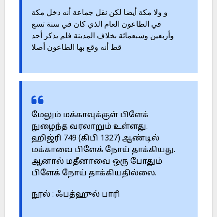
و ولا مكة أيضا لكن نقل جماعة أنه دخل مكة
في الطاعون العام الذي كان في سنة تسع
وأربعين وسبعمائة بخلاف المدينة فلم يذكر أحد
قط أنه وقع بها الطاعون أصلا
மேலும் மக்காவுக்குள் பிளேக்
நுழைந்த வரலாறும் உள்ளது.
ஹிஜ்ரி 749 (கிபி 1327) ஆண்டில்
மக்காவை பிளேக் நோய் தாக்கியது.
ஆனால் மதீனாவை ஒரு போதும்
பிளேக் நோய் தாக்கியதில்லை.
நூல் : ஃபத்ஹுல் பாரி