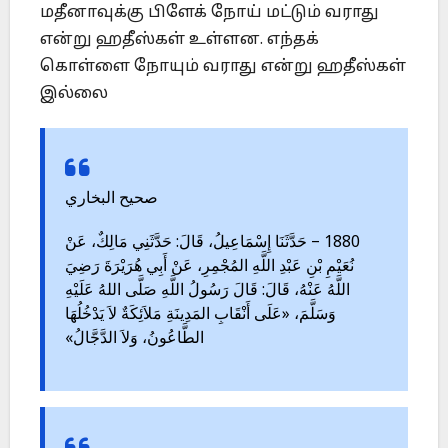
மதீனாவுக்கு பிளேக் நோய் மட்டும் வராது
என்று ஹதீஸ்கள் உள்ளன. எந்தக்
கொள்ளை நோயும் வராது என்று ஹதீஸ்கள்
இல்லை
صحيح البخاري
1880 – حَدَّثَنَا إِسْمَاعِيلُ، قَالَ: حَدَّثَنِي مَالِكٌ، عَنْ
نُعَيْمِ بْنِ عَبْدِ اللَّهِ المُجْمِرِ، عَنْ أَبِي هُرَيْرَةَ رَضِيَ
اللَّهُ عَنْهُ، قَالَ: قَالَ رَسُولُ اللَّهِ صَلَّى اللهُ عَلَيْهِ
وَسَلَّمَ، «عَلَى أَنْقَابِ المَدِينَةِ مَلاَئِكَةٌ لاَ يَدْخُلُهَا
الطَّاعُونُ، وَلاَ الدَّجَّالُ»