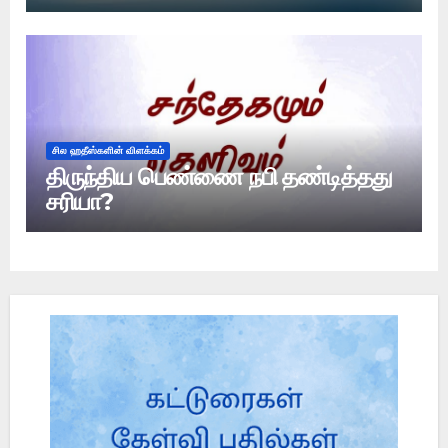
ஆய்வு
சில ஹதீஸ்களின் விளக்கம்
திருந்திய பெண்ணை நபி தண்டித்தது
சரியா?