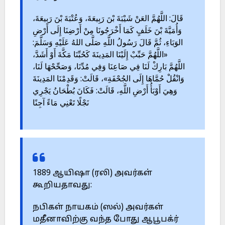
قَالَ: اللَّهُمَّ العَنْ شَيْبَةَ بْنَ رَبِيعَةَ، وَعُتْبَةَ بْنَ رَبِيعَةَ،
وَأُمَيَّةَ بْنَ خَلَفٍ كَمَا أَخْرَجُونَا مِنْ أَرْضِنَا إِلَى أَرْضِ
الوَبَاءِ، ثُمَّ قَالَ رَسُولُ اللَّهِ صَلَّى اللهُ عَلَيْهِ وَسَلَّمَ:
«اللَّهُمَّ حَبِّبْ إِلَيْنَا المَدِينَةَ كَحُبِّنَا مَكَّةَ أَوْ أَشَدَّ،
اللَّهُمَّ بَارِكْ لَنَا فِي صَاعِنَا وَفِي مُدِّنَا، وَصَحِّحْهَا لَنَا،
وَانْقُلْ حُمَّاهَا إِلَى الجُحْفَةِ»، قَالَتْ: وَقَدِمْنَا المَدِينَةَ
وَهِيَ أَوْبَأُ أَرْضِ اللَّهِ، قَالَتْ: فَكَانَ بُطْحَانُ يَجْرِي
نَجْلًا تَعْنِي مَاءً آجِنًا
1889 ஆயிஷா (ரலி) அவர்கள்
கூறியதாவது:
நபிகள் நாயகம் (ஸல்) அவர்கள்
மதீனாவிற்கு வந்த போது ஆபூபக்ர்