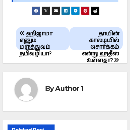
Post
ஹிஜாமா
தாயின்
navigation
எனும்
காலடியில்
மருத்துவம்
சொர்க்கம்
நபிவழியா?
என்று ஹதீஸ்
உள்ளதா?
By
Author 1