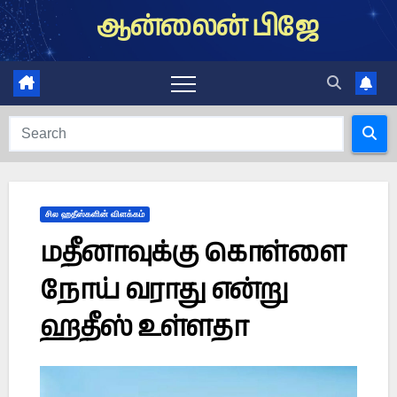
Skip
ஆன்லைன் பிஜே
to
content
சில ஹதீஸ்களின் விளக்கம்
மதீனாவுக்கு கொள்ளை
நோய் வராது என்று
ஹதீஸ் உள்ளதா