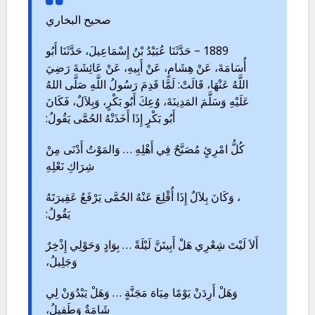
صحيح البخاري
1889 – حَدَّثَنَا عُبَيْدُ بْنُ إِسْمَاعِيلَ، حَدَّثَنَا أَبُو
أُسَامَةَ، عَنْ هِشَامٍ، عَنْ أَبِيهِ، عَنْ عَائِشَةَ رَضِيَ
اللَّهُ عَنْهَا، قَالَتْ: لَمَّا قَدِمَ رَسُولُ اللَّهِ صَلَّى اللهُ
عَلَيْهِ وَسَلَّمَ المَدِينَةَ، وُعِكَ أَبُو بَكْرٍ، وَبِلاَلٌ، فَكَانَ
أَبُو بَكْرٍ إِذَا أَخَذَتْهُ الحُمَّى يَقُولُ:
كُلُّ امْرِئٍ مُصَبَّحٌ فِي أَهْلِهِ … وَالمَوْتُ أَدْنَى مِنْ
شِرَاكِ نَعْلِهِ
، وَكَانَ بِلاَلٌ إِذَا أُقْلِعَ عَنْهُ الحُمَّى يَرْفَعُ عَقِيرَتَهُ
يَقُولُ:
أَلاَ لَيْتَ شِعْرِي هَلْ أَبِيتَنَّ لَيْلَةً … بِوَادٍ وَحَوْلِي إِذْخِرٌ
وَجَلِيلُ،
وَهَلْ أَرِدَنْ يَوْمًا مِيَاهَ مَجَنَّةٍ … وَهَلْ يَبْدُوَنْ لِي
شَامَةٌ وَطَفِيلُ،