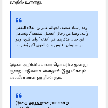
ஹதீஸ் உள்ளது.
وهذا إسناد ضعيف لجهالة عمر بن العلاء الثقفي
وأبيه، وهما من رجال “تعجيل المنفعة”، وتساهل
ابن حبان فذكرهما في “ثقاته” وأما فُليح- وهو
ابن سليمان- فليس بذاك القوي لكن يُعتَبر به.
இதன் அறிவிப்பாளர் தொடரில் மூன்று
குறைபாடுகள் உள்ளதால் இது மிகவும்
பலவீனமான ஹதீஸாகும்.
இதை அபூஹுரைரா என்ற