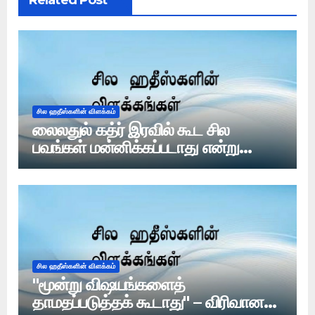
Related Post
சில ஹதீஸ்களின் விளக்கம்
லைலதுல் கத்ர் இரவில் கூட சில
பவங்கள் மன்னிக்கப்படாது என்று
ஹதீஸ் உள்ளதா?
சில ஹதீஸ்களின் விளக்கம்
"மூன்று விஷயங்களைத்
தாமதப்படுத்தக் கூடாது" – விரிவான