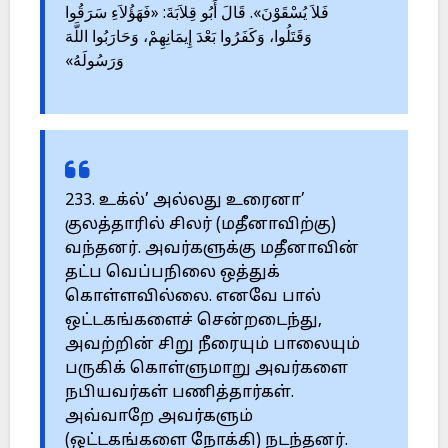
فَلاَ يُسْقَوْنَ». قَالَ أَبُو قِلاَبَةَ: «فَهَؤُلاَءِ سَرَقُوا
وَقَتَلُوا، وَكَفَرُوا بَعْدَ إِيمَانِهِمْ، وَحَارَبُوا اللَّهَ
وَرَسُولَهُ»
233. உக்ல்’ அல்லது உரைனா’
குலத்தாரில் சிலர் (மதீனாவிற்கு)
வந்தனர். அவர்களுக்கு மதீனாவின்
தட்ப வெப்பநிலை ஒத்துக்
கொள்ளவில்லை. எனவே பால்
ஒட்டகங்களைச் சென்றடைந்து,
அவற்றின் சிறு நீரையும் பாலையும்
பருகிக் கொள்ளுமாறு அவர்களை
நபியவர்கள் பணித்தார்கள்.
அவ்வாறே அவர்களும்
(ஒட்டகங்களை நோக்கி) நடந்தனர்.