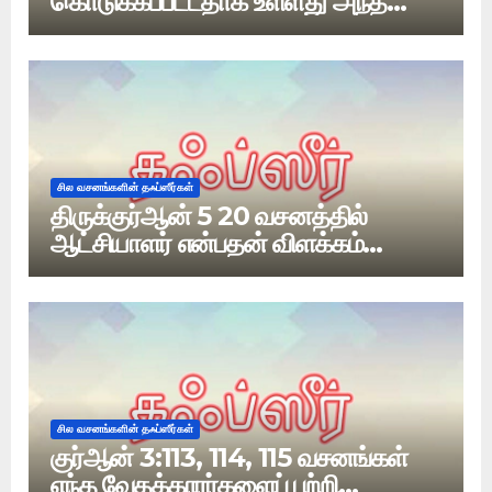
கொடுக்கப்பட்டதாக உள்ளது அந்த
வேதம் எது
சில வசனங்களின் தஃப்ஸீர்கள்
திருக்குர்ஆன் 5 20 வசனத்தில்
ஆட்சியாளர் என்பதன் விளக்கம்
என்ன?
சில வசனங்களின் தஃப்ஸீர்கள்
குர்ஆன் 3:113, 114, 115 வசனங்கள்
எந்த வேதக்காரர்களைப் பற்றி