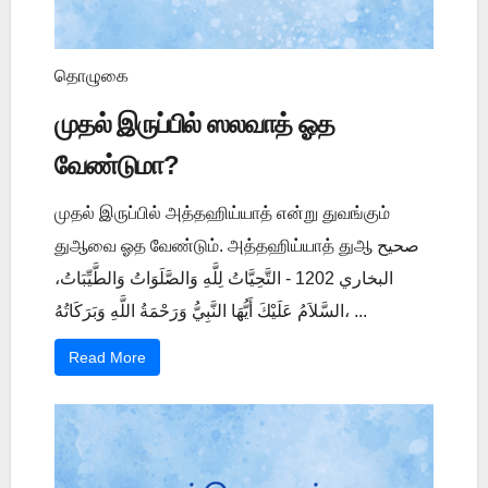
தொழுகை
முதல் இருப்பில் ஸலவாத் ஓத
வேண்டுமா?
முதல் இருப்பில் அத்தஹிய்யாத் என்று துவங்கும்
துஆவை ஓத வேண்டும். அத்தஹிய்யாத் துஆ صحيح
البخاري 1202 - التَّحِيَّاتُ لِلَّهِ وَالصَّلَوَاتُ وَالطَّيِّبَاتُ،
السَّلاَمُ عَلَيْكَ أَيُّهَا النَّبِيُّ وَرَحْمَةُ اللَّهِ وَبَرَكَاتُهُ، ...
Read More