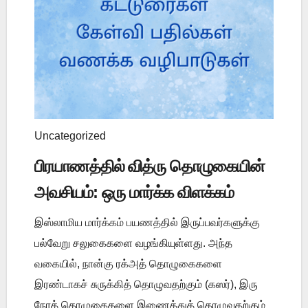
Uncategorized
பிரயாணத்தில் வித்ரு தொழுகையின்
அவசியம்: ஒரு மார்க்க விளக்கம்
இஸ்லாமிய மார்க்கம் பயணத்தில் இருப்பவர்களுக்கு
பல்வேறு சலுகைகளை வழங்கியுள்ளது. அந்த
வகையில், நான்கு ரக்அத் தொழுகைகளை
இரண்டாகச் சுருக்கித் தொழுவதற்கும் (கஸர்), இரு
நேரத் தொழுகைகளை இணைத்துத் தொழுவதற்கும்