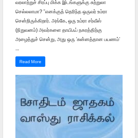
வரலாற்றுச் சிரப்பு மிக்க இடங்களுக்கு சுற்றுலா
செல்லலாமா? "எனக்குத் தெரிந்த ஒருவர் உம்ரா
சென்றிருக்கிறார். அங்கே, ஒரு உம்ரா சர்வீஸ்
(நிறுவனம்) அவர்களை தாயிஃப் நகரத்திற்கு
அழைத்துச் சென்று, அது ஒரு 'சுன்னத்தான பயணம்'
...
Read More