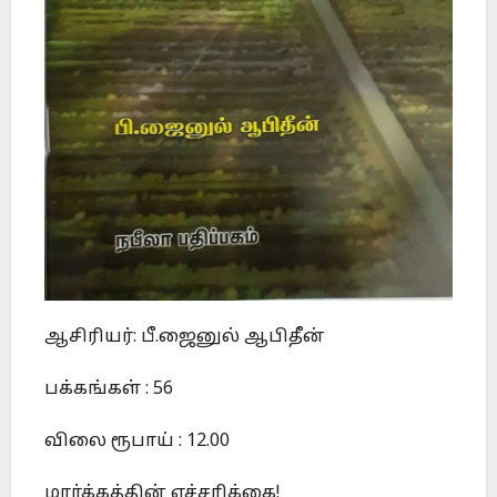
ஆசிரியர்: பீ.ஜைனுல் ஆபிதீன்
பக்கங்கள் : 56
விலை ரூபாய் : 12.00
மார்க்கத்தின் எச்சரிக்கை!