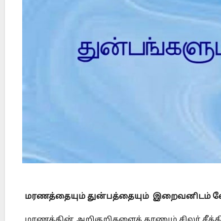
Did Jesus Resurrect on Sunday or Monday?
மரணத்தையும் துன்பத்தையும் இறைவனிடம் வ
மரணத்தின் அறிகுறிகளைக் காணும் சிலர் சீக்க