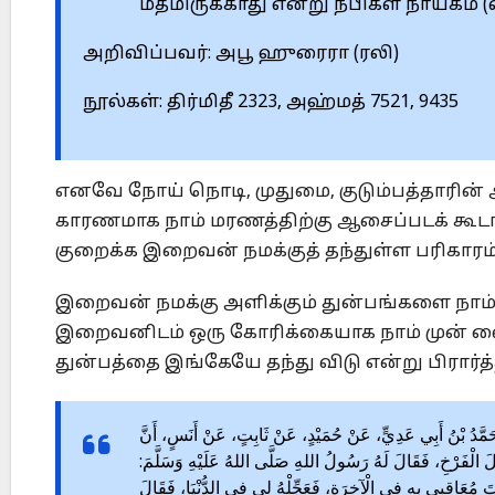
மீதமிருக்காது என்று நபிகள் நாயகம் 
அறிவிப்பவர்: அபூ ஹுரைரா (ரலி)
நூல்கள்: திர்மிதீ 2323, அஹ்மத் 7521, 9435
எனவே நோய் நொடி, முதுமை, குடும்பத்தாரின்
காரணமாக நாம் மரணத்திற்கு ஆசைப்படக் கூட
குறைக்க இறைவன் நமக்குத் தந்துள்ள பரிகாரம
இறைவன் நமக்கு அளிக்கும் துன்பங்களை நாம் 
இறைவனிடம் ஒரு கோரிக்கையாக நாம் முன் வைக
துன்பத்தை இங்கேயே தந்து விடு என்று பிரார்த்த
حَدَّثَنَا مُحَمَّدُ بْنُ أَبِي عَدِيٍّ، عَنْ حُمَيْدٍ، عَنْ ثَابِتٍ، عَنْ أَنَسٍ، أَنَّ
َ الْفَرْخِ، فَقَالَ لَهُ رَسُولُ اللهِ صَلَّى اللهُ عَلَيْهِ وَسَلَّمَ
«َ مُعَاقِبِي بِهِ فِي الْآخِرَةِ، فَعَجِّلْهُ لِي فِي الدُّنْيَا، فَقَالَ