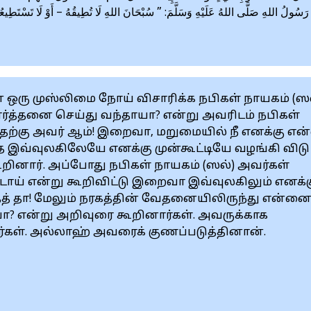
رَسُولُ اللهِ صَلَّى اللهُ عَلَيْهِ وَسَلَّمَ: ” سُبْحَانَ اللهِ لَا تُطِيقُهُ – أَوْ لَا تَسْتَطِيعُهُ 
.
ஒரு முஸ்லிமை நோய் விசாரிக்க நபிகள் நாயகம் (ஸல
ரார்த்தனை செய்து வந்தாயா? என்று அவரிடம் நபிகள்
 அதற்கு அவர் ஆம்! இறைவா, மறுமையில் நீ எனக்கு என
்வுலகிலேயே எனக்கு முன்கூட்டியே வழங்கி விடு
 கூறினார். அப்போது நபிகள் நாயகம் (ஸல்) அவர்கள்
டாய் என்று கூறிவிட்டு இறைவா இவ்வுலகிலும் எனக்
் தா! மேலும் நரகத்தின் வேதனையிலிருந்து என்னை
ாயா? என்று அறிவுரை கூறினார்கள். அவருக்காக
ர்கள். அல்லாஹ் அவரைக் குணப்படுத்தினான்.