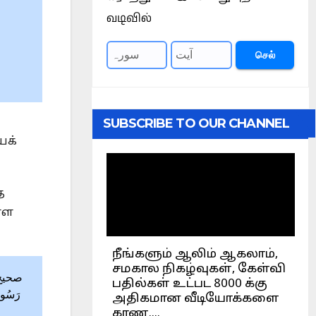
வடிவில்
செல்
SUBSCRIBE TO OUR CHANNEL
ைக்
ை
்ள
رَسُول:
ه