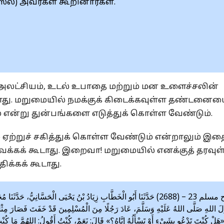
(ஸல்) அவர்கள் கூறினார்கள்.
 அலட்சியம், உடல் உபாதை மற்றும் மன உளைச்சலின்
ாது. மறுமையில் நமக்குக் கிடைக்கவுள்ள தண்டனைய
் என்று துன்பங்களை எடுத்துக் கொள்ள வேண்டும்.
ஏற்றுச் சகித்துக் கொள்ள வேண்டும் என்றாலும் இத
்கக் கூடாது. இறைவா! மறுமையில் எனக்குத் தரவுள
ிக்கக் கூடாது.
صحيح مسلم 23 – (2688) حَدَّثَنَا أَبُو الْخَطَّابِ زِيَادُ بْنُ يَحْيَى الْحَسَّانِيُّ، 
َ اللهِ صَلَّى اللهُ عَلَيْهِ وَسَلَّمَ، عَادَ رَجُلًا مِنَ الْمُسْلِمِينَ قَدْ خَفَتَ فَصَارَ مِثْل
َلْ كُنْتَ تَدْعُو بِشَيْءٍ أَوْ تَسْأَلُهُ إِيَّاهُ؟» قَالَ: نَعَمْ، كُنْتُ أَقُولُ: اللهُمَّ مَا كُنْت