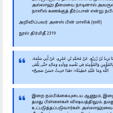
அல்லாஹ் தீமையை நாடினால் அவருடை
நாளில் கணக்குத் தீர்ப்பான் என்று நப
அறிவிப்பவர்: அனஸ் பின் மாலிக் (ரலி)
நூல்: திர்மிதீ 2319
َعْلَى قَالَ: حَدَّثَنَا يَزِيدُ بْنُ زُرَيْعٍ، عَنْ مُحَمَّدِ بْنِ عَمْرٍو، عَنْ أَبِي سَلَمَةَ
ِالمُؤْمِنِ وَالمُؤْمِنَةِ فِي نَفْسِهِ وَوَلَدِهِ وَمَالِهِ حَتَّى يَلْقَى
اللَّهَ وَمَا عَلَيْهِ خَطِيئَةٌ»: «هَذَا حَدِيثٌ حَسَنٌ صَحِيحٌ»
இறை நம்பிக்கையுடைய ஆணும், இறை 
தமது பிள்ளைகள் விஷயத்திலும், தமத
உட்படுத்தப்படுவார்கள். அல்லாஹ்வைச் ச