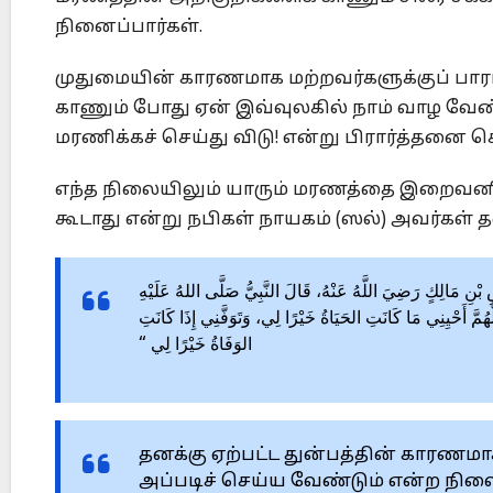
நினைப்பார்கள்.
முதுமையின் காரணமாக மற்றவர்களுக்குப் பாரம
காணும் போது ஏன் இவ்வுலகில் நாம் வாழ வேண்
மரணிக்கச் செய்து விடு! என்று பிரார்த்தனை செ
எந்த நிலையிலும் யாரும் மரணத்தை இறைவனிடம
கூடாது என்று நபிகள் நாயகம் (ஸல்) அவர்கள் த
 عَنْ أَنَسِ بْنِ مَالِكٍ رَضِيَ اللَّهُ عَنْهُ، قَالَ النَّبِيُّ صَلَّى اللهُ عَلَيْهِ
لَّهُمَّ أَحْيِنِي مَا كَانَتِ الحَيَاةُ خَيْرًا لِي، وَتَوَفَّنِي إِذَا كَانَتِ
الوَفَاةُ خَيْرًا لِي “
தனக்கு ஏற்பட்ட துன்பத்தின் காரணமா
அப்படிச் செய்ய வேண்டும் என்ற நிலை