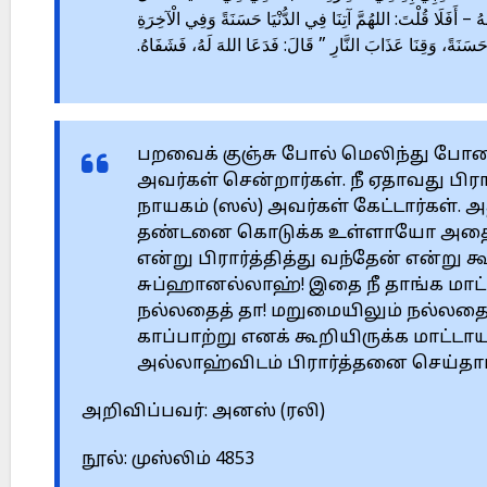
– أَفَلَا قُلْتَ: اللهُمَّ آتِنَا فِي الدُّنْيَا حَسَنَةً وَفِي الْآخِرَةِ
حَسَنَةً، وَقِنَا عَذَابَ النَّارِ ” قَالَ: فَدَعَا اللهَ لَهُ، فَشَفَاهُ
பறவைக் குஞ்சு போல் மெலிந்து போன 
அவர்கள் சென்றார்கள். நீ ஏதாவது பி
நாயகம் (ஸல்) அவர்கள் கேட்டார்கள்.
தண்டனை கொடுக்க உள்ளாயோ அதை இவ
என்று பிரார்த்தித்து வந்தேன் என்று
சுப்ஹானல்லாஹ்! இதை நீ தாங்க மாட்
நல்லதைத் தா! மறுமையிலும் நல்லதைத
காப்பாற்று எனக் கூறியிருக்க மாட்ட
அல்லாஹ்விடம் பிரார்த்தனை செய்தா
அறிவிப்பவர்: அனஸ் (ரலி)
நூல்: முஸ்லிம் 4853