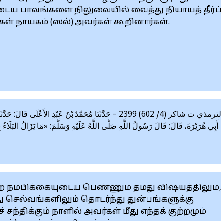
ய பாவங்களை நிலுவையில் வைத்து நியாயத் தீர்ப்
ிகள் நாயகம் (ஸல்) அவர்கள் கூறினார்கள்.
سنن الترمذي ت شاكر (4/ 602) 2399 – حَدَّثَنَا مُحَمَّدُ بْنُ عَبْدِ الأ،
أَبِي هُرَيْرَةَ، قَالَ: قَالَ رَسُولُ اللَّهِ صَلَّى اللَّهُ عَلَيْهِ وَسَلَّمَ: «مَا يَزَالُ البَلَاءُ ب
நம்பிக்கையுடைய பெண்ணும் தமது விஷயத்திலும்,
ு செல்வங்களிலும் தொடர்ந்து துன்பங்களுக்கு
ந்திக்கும் நாளில் அவர்கள் மீது எந்தக் குற்றமும்