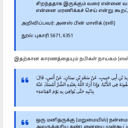
சிறந்ததாக இருக்கும் வரை என்னை வ
என்னை மரணிக்கச் செய் என்று கூறட்ட
அறிவிப்பவர்: அனஸ் பின் மாலிக் (ரலி)
நூல்: புகாரி 5671, 6351
இதற்கான காரணத்தையும் நபிகள் நாயகம் (ஸல்)
ثَنَا اللَّيْثُ، عَنْ يَزِيدَ بْنِ أَبِي حَبِيبٍ، عَنْ سَعْدِ بْنِ سِنَانٍ، عَنْ أَنَسٍ، قَالَ
وبَةَ فِي الدُّنْيَا، وَإِذَا أَرَادَ اللَّهُ بِعَبْدِهِ الشَّرَّ أَمْسَكَ عَنْهُ
بِذَنْبِهِ حَتَّى يُوَافِيَ بِهِ يَوْمَ القِيَامَةِ»
ஒரு மனிதருக்கு (மறுமையில்) நன்
அவருக்குரிய தண்டனையை முன்கூட்டிய