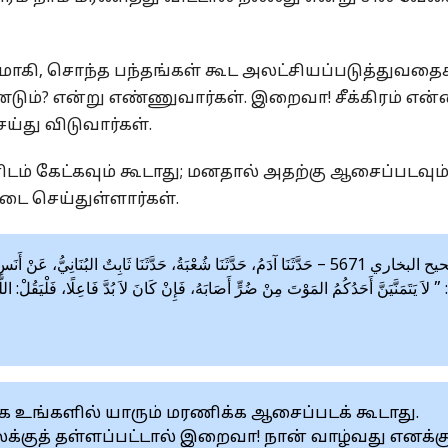
ாகி, சொந்த பந்தங்கள் கூட அலட்சியப்படுத்துவதைக
டும்? என்று எண்ணுவார்கள். இறைவா! சீக்கிரம் என
ய்து விடுவார்கள்.
் கேட்கவும் கூடாது; மனதால் அதற்கு ஆசைப்படவும
டை செய்துள்ளார்கள்.
صحيح البخاري 5671 – حَدَّثَنَا آدَمُ، حَدَّثَنَا شُعْبَةُ، حَدَّثَنَا ثَابِتٌ البُنَانِيُّ،
 ” لاَ يَتَمَنَّيَنَّ أَحَدُكُمُ المَوْتَ مِنْ ضُرٍّ أَصَابَهُ، فَإِنْ كَانَ لاَ بُدَّ فَاعِلًا، فَلْيَقُلْ: ال
க உங்களில் யாரும் மரணிக்க ஆசைப்படக் கூடாது.
க்குத் தள்ளப்பட்டால் இறைவா! நான் வாழ்வது எனக்கு