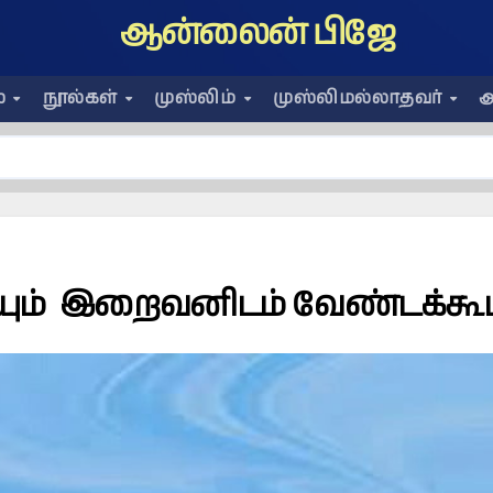
ஆன்லைன் பிஜே
ை
நூல்கள்
முஸ்லிம்
முஸ்லிமல்லாதவர்
அ
யும் இறைவனிடம் வேண்டக்கூ