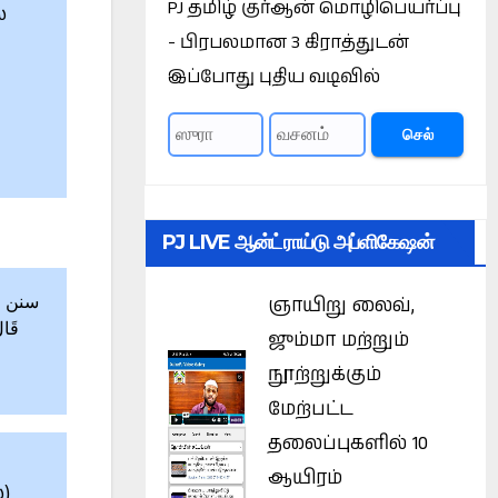
PJ தமிழ் குர்ஆன் மொழிபெயர்ப்பு
்
- பிரபலமான 3 கிராத்துடன்
இப்போது புதிய வடிவில்
செல்
PJ LIVE ஆன்ட்ராய்டு அப்ளிகேஷன்
ஞாயிறு லைவ்,
قَالَ
ஜும்மா மற்றும்
நூற்றுக்கும்
மேற்பட்ட
தலைப்புகளில் 10
ஆயிரம்
)