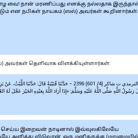
ாழ வை! நான் மரணிப்பது எனக்கு நல்லதாக இருந்தால
ும் என நபிகள் நாயகம் (ஸல்) அவர்கள் கூறினார்கள்.
 அவர்கள் தெளிவாக விளக்கியுள்ளார்கள்.
سنن الترمذي ت شاكر (4/ 601) 2396 – حَدَّثَنَا قُتَيْبَةُ قَالَ: حَدَّ:
 رَسُولُ اللَّهِ صَلَّى اللَّهُ عَلَيْهِ وَسَلَّمَ: «إِذَا أَرَادَ اللَّهُ بِعَبْدِهِ الخَيْرَ عَجَّلَ لَهُ العُقُ
மை செய்ய இறைவன் நாடினால் இவ்வுலகிலேயே
ே அளித்து விடுவான். ஒரு மனிதருக்கு (மறுமையில்