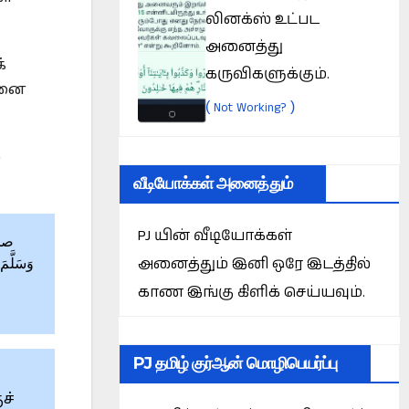
லினக்ஸ் உட்பட
அனைத்து
்
கருவிகளுக்கும்.
்னை
(
)
Not Working?
்
வீடியோக்கள் அனைத்தும்
PJ யின் வீடியோக்கள்
அனைத்தும் இனி ஒரே இடத்தில்
وَسَلَّمَ:
காண இங்கு கிளிக் செய்யவும்.
PJ தமிழ் குர்ஆன் மொழிபெயர்ப்பு
ச்