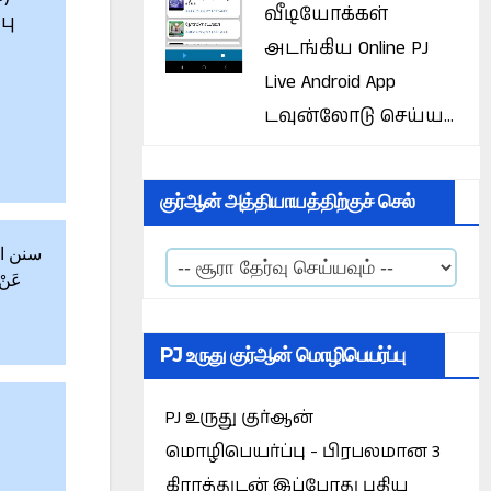
வீடியோக்கள்
பு
அடங்கிய Online PJ
Live Android App
டவுன்லோடு செய்ய...
குர்ஆன் அத்தியாயத்திற்குச் செல்
عَنْ 
PJ உருது குர்ஆன் மொழிபெயர்ப்பு
PJ உருது குர்ஆன்
மொழிபெயர்ப்பு - பிரபலமான 3
கிராத்துடன் இப்போது புதிய