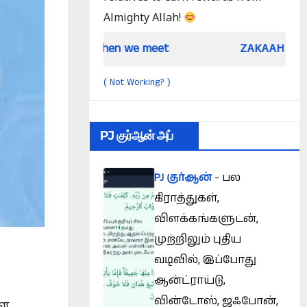
Almighty Allah!
When we meet
ZAKAAH (In the light of Qur
Not Working?
(
)
PJ குர்ஆன் அப்
PJ குர்ஆன்
- பல
கிராத்துகள்,
விளக்கங்களுடன்,
முற்றிலும் புதிய
வடிவில், இப்போது
ஆன்ட்ராய்டு,
வின்டோஸ், ஜஃபோன்,
ளை