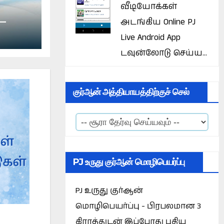
வீடியோக்கள்
 –
அடங்கிய Online PJ
Live Android App
டவுன்லோடு செய்ய...
குர்ஆன் அத்தியாயத்திற்குச் செல்
PJ உருது குர்ஆன் மொழிபெயர்ப்பு
PJ உருது குர்ஆன்
மொழிபெயர்ப்பு - பிரபலமான 3
கிராத்துடன் இப்போது புதிய