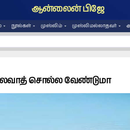
ஆன்லைன் பிஜே
ை
நூல்கள்
முஸ்லிம்
முஸ்லிமல்லாதவர்
அ
ஸலவாத் சொல்ல வேண்டுமா