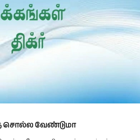
Is Prophet Muhammad superior to Jesus?
த் சொல்ல வேண்டுமா