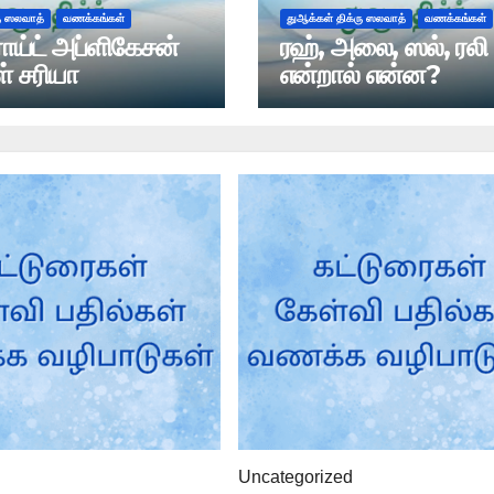
ரு ஸலவாத்
வணக்கங்கள்
துஆக்கள் திக்ரு ஸலவாத்
வணக்கங்கள்
ாய்ட் அப்ளிகேசன்
ரஹ், அலை, ஸல், ரலி
ள் சரியா
என்றால் என்ன?
Uncategorized