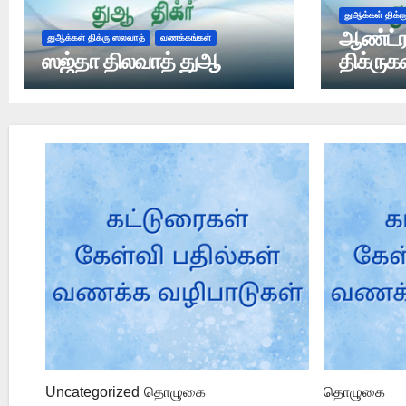
துஆக்கள் திக்
ஆண்ட்ர
துஆக்கள் திக்ரு ஸலவாத்
வணக்கங்கள்
ஸஜ்தா திலவாத் துஆ
திக்ருக
Uncategorized
தொழுகை
தொழுகை