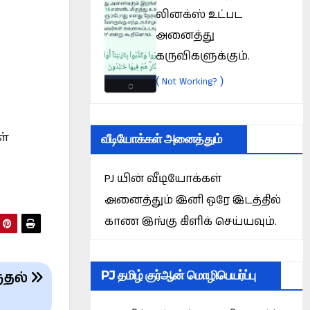
லினக்ஸ் உட்பட
அனைத்து
கருவிகளுக்கும்.
(
)
Not Working?
ள்
வீடியோக்கள் அனைத்தும்
PJ யின் வீடியோக்கள்
அனைத்தும் இனி ஒரே இடத்தில்
காண இங்கு கிளிக் செய்யவும்.
PJ தமிழ் குர்ஆன் மொழிபெயர்ப்பு
ுதல்