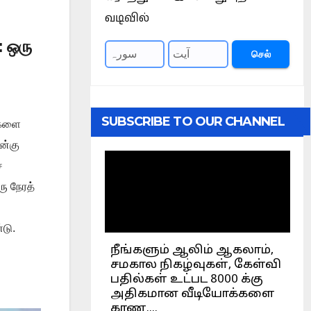
வடிவில்
 ஒரு
செல்
SUBSCRIBE TO OUR CHANNEL
ைகளை
ன்கு
்
ரு நேரத்
டு.