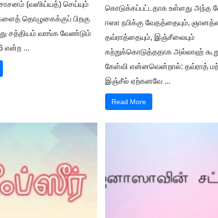
ாசனம் (வஸிய்யத்) செய்யும்
கொடுக்கப்பட்டதாக உள்ளது அந்த வ
ிகளைத் தொழுகைக்குப் பிறகு
ஈஸா நபிக்கு வேதத்தையும், ஞானத்த
்து சத்தியம் வாங்க வேண்டும்
தவ்ராத்தையும், இஞ்சீலையும்
 என்ற ...
கற்றுக்கொடுத்ததாக அல்லாஹ் கூறு
கேள்வி என்னவென்றால்: தவ்ராத் மற்
இஞ்சீல் ஏற்கனவே ...
Read More