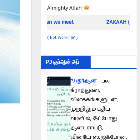
Almighty Allah!
When we meet
ZAKAAH (In the light of Qur a
Not Working?
(
)
PJ குர்ஆன் அப்
PJ குர்ஆன்
- பல
கிராத்துகள்,
விளக்கங்களுடன்,
முற்றிலும் புதிய
வடிவில், இப்போது
ஆன்ட்ராய்டு,
வின்டோஸ், ஜஃபோன்,