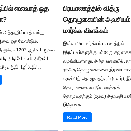
ுப்பில் ஸலவாத் ஓத
பிரயாணத்தில் வித்ரு
ா?
தொழுகையின் அவசியம்:
மார்க்க விளக்கம்
ில் அத்தஹிய்யாத் என்று
ுஆவை ஓத வேண்டும்.
இஸ்லாமிய மார்க்கம் பயணத்தில்
صحيح البخار -
இருப்பவர்களுக்கு பல்வேறு சலுக
التَّحِيَّاتُ لِلَّهِ وَالصَّلَوَاتُ وَالط
வழங்கியுள்ளது. அந்த வகையில், நா
عَلَيْكَ أَيُّهَا النَّبِيُّ وَرَحْمَةُ اللَّهِ وَبَرَكَاتُهُ، ...
ரக்அத் தொழுகைகளை இரண்டாகச
சுருக்கித் தொழுவதற்கும் (கஸர்), இ
தொழுகைகளை இணைத்துத்
தொழுவதற்கும் (ஜம்வு) அனுமதி உண்
இத்தகைய ...
Read More