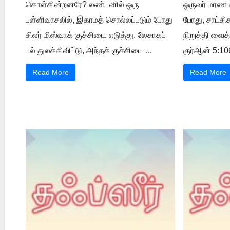
கொள்கின்றனரே? லண்டனில் ஒரு
ஒருவர் மரண ச
பள்ளிவாசலில், இகாமத் சொல்லப்படும் போது
போது, சாட்ச
சிலர் மிஸ்வாக் குச்சியை எடுத்து, லேசாகப்
நிறுத்தி வைத
பல் துலக்கிவிட்டு, அந்தக் குச்சியை ...
குர்ஆன் 5:106
Read More
Read More