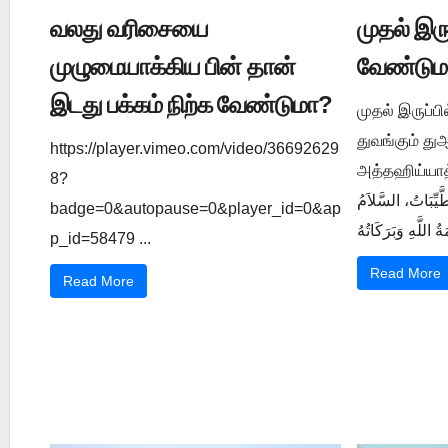
வலது வரிசையை
முதல் இர
முழுமையாக்கிய பின் தான்
வேண்டும
இடது பக்கம் நிற்க வேண்டுமா?
முதல் இருப்ப
துவங்கும் த
https://player.vimeo.com/video/36692629
அத்தஹிய்யாத் துஆ ي 1202
8?
َّيِّبَاتُ، السَّلاَمُ
badge=0&autopause=0&player_id=0&ap
p_id=58479 ...
Read More
Read More