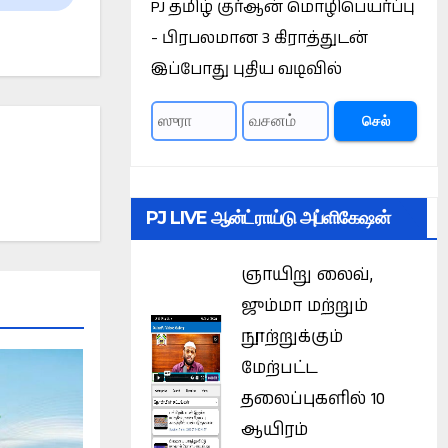
PJ தமிழ் குர்ஆன் மொழிபெயர்ப்பு
- பிரபலமான 3 கிராத்துடன்
இப்போது புதிய வடிவில்
செல்
PJ LIVE ஆன்ட்ராய்டு அப்ளிகேஷன்
ஞாயிறு லைவ்,
ஜும்மா மற்றும்
நூற்றுக்கும்
மேற்பட்ட
தலைப்புகளில் 10
ஆயிரம்