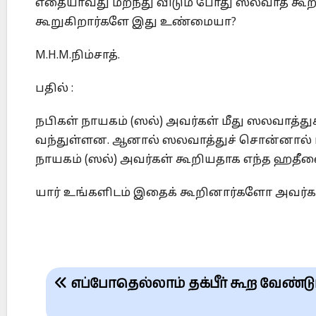
எதையாவது மறந்து விடும் போது ஸலவாத் கூற
கூறுகிறார்களே இது உண்மையா?
M.H.M.நிம்சாத்.
பதில் :
நபிகள் நாயகம் (ஸல்) அவர்கள் மீது ஸலவாத்து
வந்துள்ளன. ஆனால் ஸலவாத்துச் சொன்னால் மற
நாயகம் (ஸல்) அவர்கள் கூறியதாக எந்த ஹதீஸை
யார் உங்களிடம் இதைக் கூறினார்களோ அவர்கள
Post
எப்போதெல்லாம் தக்பீர் கூற வேண்டு
navigation