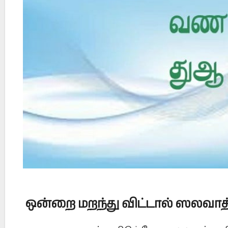
Did Jesus Resurrect on Sunday or Monday?
ஒன்றை மறந்து விட்டால் ஸலவா