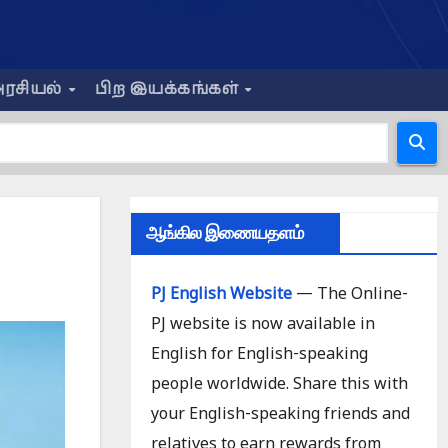
ரசியல்
பிற இயக்கங்கள்
ஆங்கில இணையதளம்
PJ English Website
— The Online-
PJ website is now available in
English for English-speaking
people worldwide. Share this with
your English-speaking friends and
relatives to earn rewards from