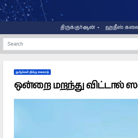
Skip
to
content
திருக்குர்ஆன்
ஹதீஸ் கல
துஆக்கள் திக்ரு ஸலவாத்
ஒன்றை மறந்து விட்டால் 