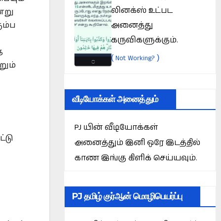
லினக்ஸ் உட்பட
்று
அனைத்து
ும்ப
கருவிகளுக்கும்.
த
(
)
Not Working?
றும்
வீடியோக்கள் அனைத்தும்
PJ யின் வீடியோக்கள்
்டு
அனைத்தும் இனி ஒரே இடத்தில்
காண இங்கு கிளிக் செய்யவும்.
PJ தமிழ் குர்ஆன் மொழிபெயர்ப்பு