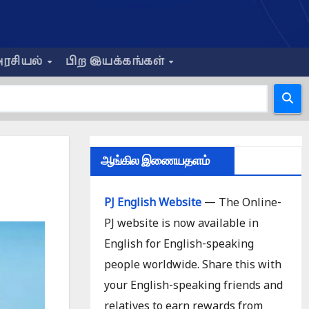
ரசியல்
பிற இயக்கங்கள்
ஆங்கில இணையதளம்
PJ English Website
— The Online-
PJ website is now available in
English for English-speaking
people worldwide. Share this with
your English-speaking friends and
relatives to earn rewards from