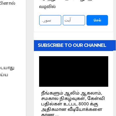
்பினால்
வடிவில்
செல்
SUBSCRIBE TO OUR CHANNEL
டையாது
ெய்ய