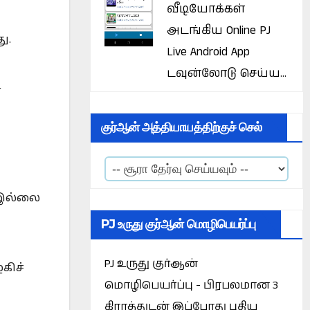
வீடியோக்கள்
அடங்கிய Online PJ
ு.
Live Android App
டவுன்லோடு செய்ய...
்
குர்ஆன் அத்தியாயத்திற்குச் செல்
 இல்லை
PJ உருது குர்ஆன் மொழிபெயர்ப்பு
PJ உருது குர்ஆன்
கிச்
மொழிபெயர்ப்பு - பிரபலமான 3
கிராத்துடன் இப்போது புதிய