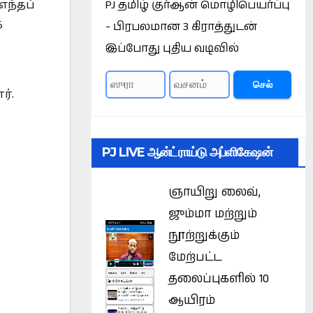
PJ தமிழ் குர்ஆன் மொழிபெயர்ப்பு
எந்தப்
ை
- பிரபலமான 3 கிராத்துடன்
இப்போது புதிய வடிவில்
செல்
ர்.
PJ LIVE ஆன்ட்ராய்டு அப்ளிகேஷன்
ஞாயிறு லைவ்,
ஜும்மா மற்றும்
நூற்றுக்கும்
மேற்பட்ட
தலைப்புகளில் 10
ஆயிரம்