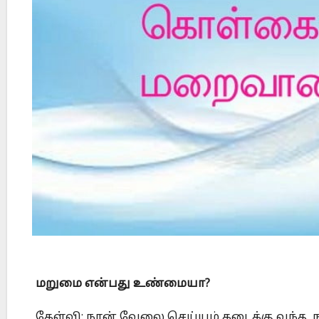
Did Jesus Resurrect on Sunday or Monday?
மறுமை என்பது உண்மையா?
கேள்வி: நான் வேலை செய்யும் கடைக்கு வந்த, நா