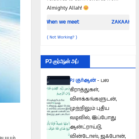
Almighty Allah!
When we meet
ZAKAAH (In the light of Q
Not Working?
(
)
PJ குர்ஆன் அப்
PJ குர்ஆன்
- பல
கிராத்துகள்,
விளக்கங்களுடன்,
முற்றிலும் புதிய
வடிவில், இப்போது
ஆன்ட்ராய்டு,
வின்டோஸ், ஜஃபோன்,
பையும்