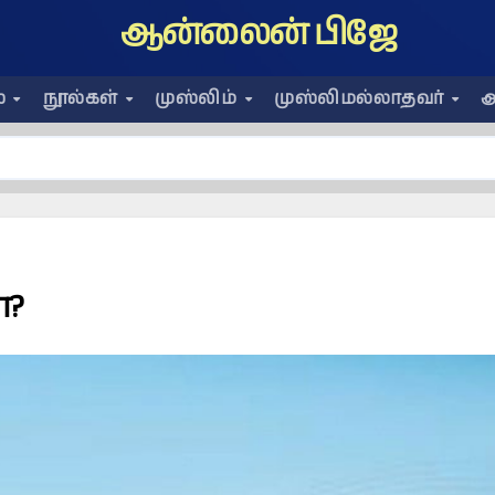
ஆன்லைன் பிஜே
ை
நூல்கள்
முஸ்லிம்
முஸ்லிமல்லாதவர்
அ
?