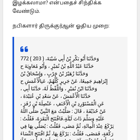
இழக்கலாமா? என்பதைச் சிந்திக்க
வேண்டும்.
நபிகளார் திருக்குர்ஆன் ஓதிய முறை:
772 ( 203 ) وَحَدَّثَنَا أَبُو بَكْرِ بْنُ أَبِي شَيْبَةَ،
حَدَّثَنَا عَبْدُ اللَّهِ بْنُ نُمَيْرٍ ، وَأَبُو مُعَاوِيَةَ ح
وَحَدَّثَنَا زُهَيْرُ بْنُ حَرْبٍ ، وَإِسْحَاقُ بْنُ
إِبْرَاهِيمَ جَمِيعًا، عَنْ جَرِيرٍ كُلُّهُمْ، عَنِالْأَعْمَشِ ح
وَحَدَّثَنَا ابْنُ نُمَيْرٍ ، وَاللَّفْظُ لَهُ، حَدَّثَنَا أَبِي ،
حَدَّثَنَا الْأَعْمَشُ ، عَنْ سَعْدِ بْنِ عُبَيْدَةَ ،
عَنِ الْمُسْتَوْرِدِ بْنِ الْأَحْنَفِ ، عَنْصِلَةَ بْنِ زُفَرَ ،
عَنْ حُذَيْفَةَ ، قَالَ : صَلَّيْتُ مَعَ النَّبِيِّ صَلَّى اللَّهُ
عَلَيْهِ وَسَلَّمَ ذَاتَ لَيْلَةٍ،فَافْتَتَحَ الْبَقَرَةَ، فَقُلْتُ :
يَرْكَعُ عِنْدَ الْمِائَةِ، ثُمَّ مَضَى، فَقُلْتُ : يُصَلِّي بِهَا فِي
رَكْعَةٍ، فَمَضَى، فَقُلْتُ : يَرْكَعُ بِهَا، ثُمَّ افْتَتَحَ النِّسَاءَ