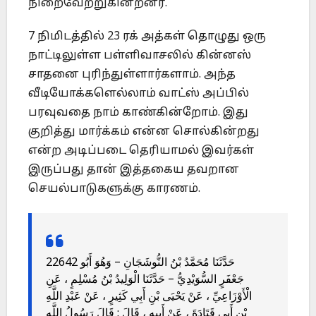
நிறைவேற்றுகின்றனர்.
7 நிமிடத்தில் 23 ரக் அத்கள் தொழுது ஒரு
நாட்டிலுள்ள பள்ளிவாசலில் கின்னஸ்
சாதனை புரிந்துள்ளார்களாம். அந்த
வீடியோக்களெல்லாம் வாட்ஸ் அப்பில்
பரவுவதை நாம் காண்கின்றோம். இது
குறித்து மார்க்கம் என்ன சொல்கின்றது
என்ற அடிப்படை தெரியாமல் இவர்கள்
இருப்பது தான் இத்தகைய தவறான
செயல்பாடுகளுக்கு காரணம்.
22642 حَدَّثَنَا مُحَمَّدُ بْنُ النُّوشَجَانِ – وَهُوَ أَبُو
جَعْفَرٍ السُّوَيْدِيُّ – حَدَّثَنَا الْوَلِيدُ بْنُ مُسْلِمٍ ، عَنِ
الْأَوْزَاعِيِّ ، عَنْ يَحْيَى بْنِ أَبِي كَثِيرٍ ، عَنْ عَبْدِ اللَّهِ
بْنِ أَبِي قَتَادَةَ ، عَنْ أَبِيهِ ، قَالَ : قَالَ رَسُولُ اللَّهِ