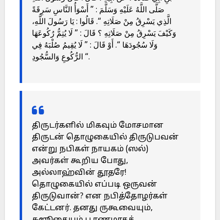
صَلَّى اللَّهُ عَلَيْهِ وَسَلَّمَ : ” أَسْوَأُ النَّاسِ سَرِقَةً
الَّذِي يَسْرِقُ مِنْ صَلَاتِهِ “. قَالُوا : يَا رَسُولَ اللَّهِ،
وَكَيْفَ يَسْرِقُ مِنْ صَلَاتِهِ ؟ قَالَ : ” لَا يُتِمُّ رُكُوعَهَا
وَلَا سُجُودَهَا “. أَوْ قَالَ : ” لَا يُقِيمُ صُلْبَهُ فِي
الرُّكُوعِ وَالسُّجُودِ “.
திருடர்களில் மிகவும் மோசமான
திருடன் தொழுகையில் திருடுபவன்
என்று நபிகள் நாயகம் (ஸல்)
அவர்கள் கூறிய போது,
அல்லாஹ்வின் தூதரே!
தொழுகையில் எப்படி ஒருவன்
திருடுவான்? என நபித்தோழர்கள்
கேட்டனர். தனது ருகூவையும்,