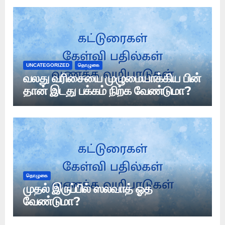
UNCATEGORIZED
தொழுகை
வலது வரிசையை முழுமையாக்கிய பின்
தான் இடது பக்கம் நிற்க வேண்டுமா?
தொழுகை
முதல் இருப்பில் ஸலவாத் ஓத
வேண்டுமா?