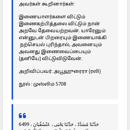
அவர்கள் கூறினார்கள்:
இணையாளர்களை விட்டும்
இணைகற்பித்தலை விட்டும் நான்
அறவே தேவையற்றவன். யாரேனும்
என்னுடன் பிறரையும் இணையாக்கி
நற்செயல் புரிந்தால், அவனையும்
அவனது இணைவைப்பையும்
(தனியே) விட்டுவிடுவேன்.
அறிவிப்பவர்: அபூஹுரைரா (ரலி)
நூல் : முஸ்லிம் 5708
6499 حَدَّثَنَا مُسَدَّدٌ ، حَدَّثَنَا يَحْيَى ، عَنْسُفْيَانَ ،