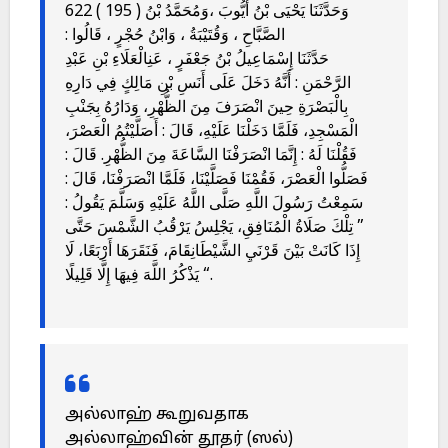
622 ( 195 ) وَحَدَّثَنَا يَحْيَى بْنُ أَيُّوبَ ،وَمُحَمَّدُ بْنُ
الصَّبَّاحِ ، وَقُتَيْبَةُ ، وَابْنُ حُجْرٍ ، قَالُوا :
حَدَّثَنَا إِسْمَاعِيلُ بْنُ جَعْفَرٍ ، عَنِالْعَلَاءِ بْنِ عَبْدِ
الرَّحْمَنِ : أَنَّهُ دَخَلَ عَلَى أَنَسِ بْنِ مَالِكٍ فِي دَارِهِ
بِالْبَصْرَةِ حِينَ انْصَرَفَ مِنَ الظُّهْرِ، وَدَارُهُ بِجَنْبِ
الْمَسْجِدِ، فَلَمَّا دَخَلْنَا عَلَيْهِ، قَالَ : أَصَلَّيْتُمُ الْعَصْرَ،
فَقُلْنَا لَهُ : إِنَّمَا انْصَرَفْنَا السَّاعَةَ مِنَ الظُّهْرِ. قَالَ :
فَصَلُّوا الْعَصْرَ، فَقُمْنَا فَصَلَّيْنَا، فَلَمَّا انْصَرَفْنَا، قَالَ :
سَمِعْتُ رَسُولَ اللَّهِ صَلَّى اللَّهُ عَلَيْهِ وَسَلَّمَ يَقُولُ :
” تِلْكَ صَلَاةُ الْمُنَافِقِ، يَجْلِسُ يَرْقُبُ الشَّمْسَ حَتَّى
إِذَا كَانَتْ بَيْنَ قَرْنَيِ الشَّيْطَانِقَامَ، فَنَقَرَهَا أَرْبَعًا، لَا
يَذْكُرُ اللَّهَ فِيهَا إِلَّا قَلِيلًا “.
அல்லாஹ் கூறுவதாக
அல்லாஹ்வின் தூதர் (ஸல்)