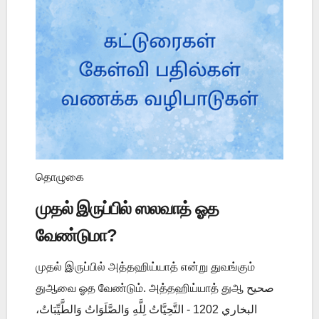
தொழுகை
முதல் இருப்பில் ஸலவாத் ஓத
வேண்டுமா?
முதல் இருப்பில் அத்தஹிய்யாத் என்று துவங்கும்
துஆவை ஓத வேண்டும். அத்தஹிய்யாத் துஆ صحيح
البخاري 1202 - التَّحِيَّاتُ لِلَّهِ وَالصَّلَوَاتُ وَالطَّيِّبَاتُ،