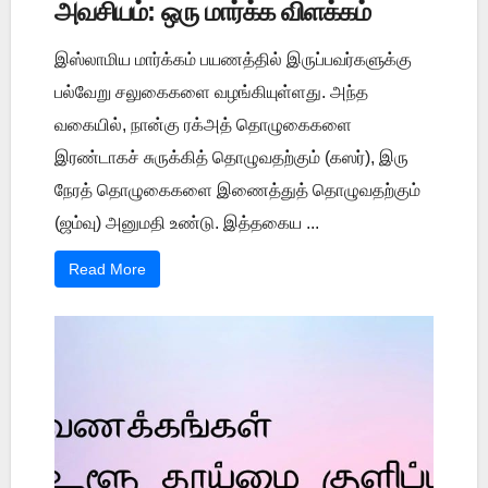
அவசியம்: ஒரு மார்க்க விளக்கம்
இஸ்லாமிய மார்க்கம் பயணத்தில் இருப்பவர்களுக்கு
பல்வேறு சலுகைகளை வழங்கியுள்ளது. அந்த
வகையில், நான்கு ரக்அத் தொழுகைகளை
இரண்டாகச் சுருக்கித் தொழுவதற்கும் (கஸர்), இரு
நேரத் தொழுகைகளை இணைத்துத் தொழுவதற்கும்
(ஜம்வு) அனுமதி உண்டு. இத்தகைய ...
Read More