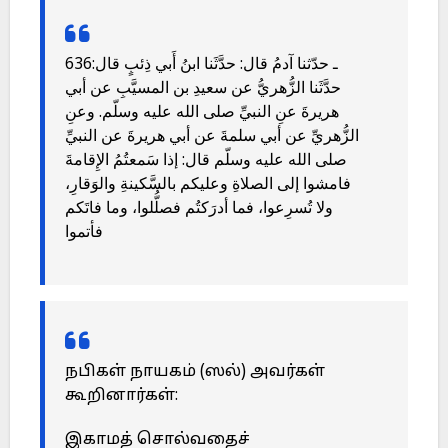
636ـ حدّثنا آدمُ قال: حدَّثَنا ابنُ أَبي ذِئبٍ قال:
حدَّثَنا الزُّهريُّ عن سعيدِ بن المسيَّبِ عن أبي
هريرةَ عنِ النبيِّ صلى الله عليه وسلّم. وعنِ
الزُّهريِّ عن أبي سلمةَ عن أبي هريرةَ عن النبيِّ
صلى الله عليه وسلّم قال: إذا سَمعتُمُ الإِقامةَ
فامشوا إلى الصلاةِ وعليكم بالسَّكينةِ والوَقارِ،
ولا تُسرِعوا، فما أدرَكتُم فصلُّلوا، وما فاتَكم
فأتموا
நபிகள் நாயகம் (ஸல்) அவர்கள்
கூறினார்கள்:
இகாமத் சொல்வதைச்