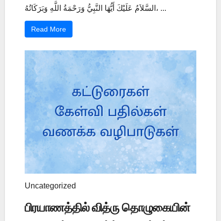
السَّلاَمُ عَلَيْكَ أَيُّهَا النَّبِيُّ وَرَحْمَةُ اللَّهِ وَبَرَكَاتُهُ، ...
Read More
Uncategorized
பிரயாணத்தில் வித்ரு தொழுகையின்