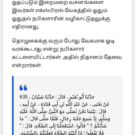
ஓதப்படும் இறைமறை வசனங்களை
இவர்கள் எக்ஸ்பிரஸ் வேகத்தில் ஓதும்
ஓதுதல் நபிகளாரின் வழிகாட்டுதலுக்கு
எதிரானது.
தொழுகைக்கு வரும் போது வேகமாக ஓடி
வரக்கூடாது என்று நபிகளார்
கட்டளையிட்டார்கள். அதில் நிதானம் தேவை
என்றார்கள்.
635 حَدَّثَنَا أَبُو نُعَيْمٍ ، قَالَ : حَدَّثَنَا شَيْبَانُ ،
عَنْ يَحْيَى ، عَنْ عَبْدِ اللَّهِ بْنِ أَبِي قَتَادَةَ ، عَنْ أَبِيهِ ،
قَالَ : بَيْنَمَا نَحْنُ نُصَلِّي مَعَ النَّبِيِّ صَلَّى اللَّهُ عَلَيْهِ
وَسَلَّمَ، إِذْ سَمِعَ جَلَبَةَ رِجَالٍ، فَلَمَّا صَلَّى قَالَ : ” مَا
شَأْنُكُمْ ؟ ” قَالُوا : اسْتَعْجَلْنَا إِلَى الصَّلَاةِ، قَالَ : ”
فَلَا تَفْعَلُوا ؛ إِذَا أَتَيْتُمُ الصَّلَاةَ فَعَلَيْكُمْ بِالسَّكِينَةِ،