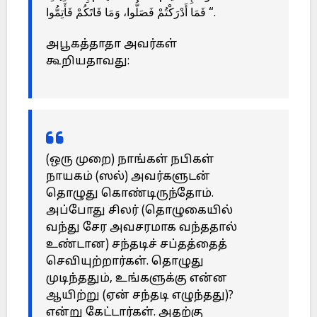
فَمَا أَدْرَكْتُمْ فَصَلُّوا، وَمَا فَاتَكُمْ فَأَتِمُّوا “.
அபூகத்தாதா அவர்கள்
கூறியதாவது:
(ஒரு முறை) நாங்கள் நபிகள்
நாயகம் (ஸல்) அவர்களுடன்
தொழுது கொண்டிருந்தோம்.
அப்போது சிலர் (தொழுகையில்
வந்து சேர அவசரமாக வந்ததால்
உண்டான) சந்தடிச் சப்தத்தைத்
செவியுற்றார்கள். தொழுது
முடிந்ததும், உங்களுக்கு என்ன
ஆயிற்று (ஏன் சந்தடி எழுந்தது)?
என்று கேட்டார்கள். அதற்கு