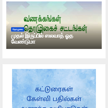
தொழுகை
முதல் இருப்பில் ஸலவாத் ஓத
வேண்டுமா