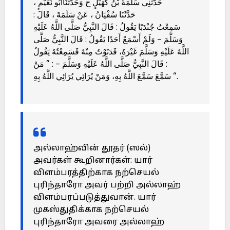
حَدَّثَنِي سَلَمَةُ بْنُ كُهَيْلٍ ح وَحَدَّثَنَاأَبُو نُعَيْمٍ ،
حَدَّثَنَا سُفْيَانُ ، عَنْ سَلَمَةَ ، قَالَ :
سَمِعْتُ جُنْدَبًا يَقُولُ : قَالَ النَّبِيُّ صَلَّى اللَّهُ عَلَيْهِ
وَسَلَّمَ – وَلَمْ أَسْمَعْ أَحَدًا يَقُولُ : قَالَ النَّبِيُّ صَلَّى
اللَّهُ عَلَيْهِ وَسَلَّمَ غَيْرَهُ، فَدَنَوْتُ مِنْهُ فَسَمِعْتُهُ يَقُولُ
: قَالَ النَّبِيُّ صَلَّى اللَّهُ عَلَيْهِ وَسَلَّمَ – : ” مَنْ
سَمَّعَ سَمَّعَ اللَّهُ بِهِ، وَمَنْ يُرَائِي يُرَائِي اللَّهُ بِهِ “.
அல்லாஹ்வின் தூதர் (ஸல்)
அவர்கள் கூறினார்கள்: யார்
விளம்பரத்திற்காக நற்செயல்
புரிந்தாரோ அவர் பற்றி அல்லாஹ்
விளம்பரப்படுத்துவான். யார்
முகஸ்துதிக்காக நற்செயல்
புரிந்தாரோ அவரை அல்லாஹ்