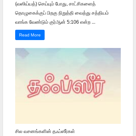
(வஸிய்யத்) செய்யும் போது, சாட்சிகளைத்
தொழுகைக்குப் பிறகு நிறுத்தி வைத்து சத்தியம்
வாங்க வேண்டும் குர்ஆன் 5:106 என்ற ...
Read More
சில வசனங்களின் தஃப்ஸீர்கள்