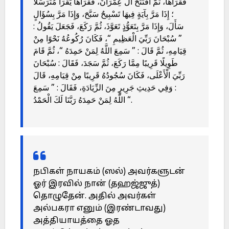
فَقَرَأَهَا، ثُمَّ افْتَتَحَ آلَ عِمْرَانَ، فَقَرَأَهَا يَقْرَأُ مُتَرَسِّلًا
؛ إِذَا مَرَّ بِآيَةٍ فِيهَا تَسْبِيحٌ سَبَّحَ، وَإِذَا مَرَّ بِسُؤَالٍ
سَأَلَ، وَإِذَا مَرَّ بِتَعَوُّذٍ تَعَوَّذَ، ثُمَّ رَكَعَ، فَجَعَلَ يَقُولُ :
” سُبْحَانَ رَبِّيَ الْعَظِيمِ “، فَكَانَ رُكُوعُهُ نَحْوًا مِنْ
قِيَامِهِ، ثُمَّ قَالَ : ” سَمِعَ اللَّهُ لِمَنْ حَمِدَهُ “، ثُمَّ قَامَ
طَوِيلًا قَرِيبًا مِمَّا رَكَعَ، ثُمَّ سَجَدَ، فَقَالَ : سُبْحَانَ
رَبِّيَ الْأَعْلَى، فَكَانَ سُجُودُهُ قَرِيبًا مِنْ قِيَامِهِ، قَالَ
: وَفِي حَدِيثِ جَرِيرٍ مِنَ الزِّيَادَةِ، فَقَالَ : ” سَمِعَ
اللَّهُ لِمَنْ حَمِدَهُ رَبَّنَا لَكَ الْحَمْدُ “.
நபிகள் நாயகம் (ஸல்) அவர்களுடன்
ஓர் இரவில் நான் (தஹஜ்ஜுத்)
தொழுதேன். அதில் அவர்கள்
அல்பகரா எனும் (இரண்டாவது)
அத்தியாயத்தை ஓத