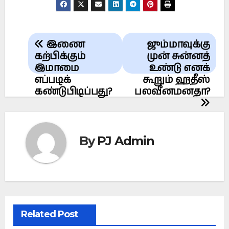
Post
இணை
ஜும்மாவுக்கு
navigation
கற்பிக்கும்
முன் சுன்னத்
இமாமை
உண்டு எனக்
எப்படிக்
கூறும் ஹதீஸ்
கண்டுபிடிப்பது?
பலவீனமனதா?
By
PJ Admin
Related Post