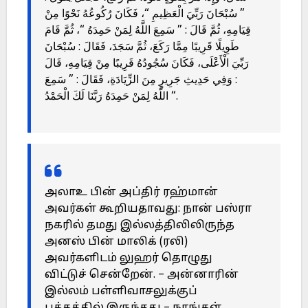
” سُبْحَانَ رَبِّيَ الْعَظِيمِ “، فَكَانَ رُكُوعُهُ نَحْوًا مِنْ
قِيَامِهِ، ثُمَّ قَالَ : ” سَمِعَ اللَّهُ لِمَنْ حَمِدَهُ “، ثُمَّ قَامَ
طَوِيلًا قَرِيبًا مِمَّا رَكَعَ، ثُمَّ سَجَدَ، فَقَالَ : سُبْحَانَ
رَبِّيَ الْأَعْلَى، فَكَانَ سُجُودُهُ قَرِيبًا مِنْ قِيَامِهِ، قَالَ
: وَفِي حَدِيثِ جَرِيرٍ مِنَ الزِّيَادَةِ، فَقَالَ : ” سَمِعَ
اللَّهُ لِمَنْ حَمِدَهُ رَبَّنَا لَكَ الْحَمْدُ “.
அலாஉ பின் அப்திர் ரஹ்மான்
அவர்கள் கூறியதாவது: நான் பஸ்ரா
நகரில் தமது இல்லத்திலிலிருந்த
அனஸ் பின் மாலிக் (ரலி)
அவர்களிடம் லுஹர் தொழுது
விட்டுச் சென்றேன். – அன்னாரின்
இல்லம் பள்ளிவாசலுக்குப்