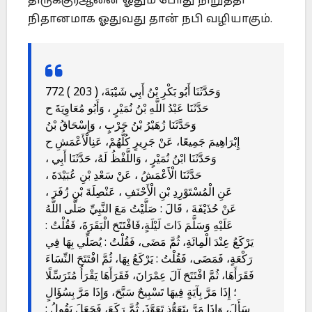
திருக்குர்ஆனை ஓதும் போது நிறுத்தி
நிதானமாக ஓதுவது தான் நபி வழியாகும்.
772 ( 203 ) وَحَدَّثَنَا أَبُو بَكْرِ بْنُ أَبِي شَيْبَةَ،
حَدَّثَنَا عَبْدُ اللَّهِ بْنُ نُمَيْرٍ ، وَأَبُو مُعَاوِيَةَ ح
وَحَدَّثَنَا زُهَيْرُ بْنُ حَرْبٍ ، وَإِسْحَاقُ بْنُ
إِبْرَاهِيمَ جَمِيعًا، عَنْ جَرِيرٍ كُلُّهُمْ، عَنِالْأَعْمَشِ ح
وَحَدَّثَنَا ابْنُ نُمَيْرٍ ، وَاللَّفْظُ لَهُ، حَدَّثَنَا أَبِي ،
حَدَّثَنَا الْأَعْمَشُ ، عَنْ سَعْدِ بْنِ عُبَيْدَةَ ،
عَنِ الْمُسْتَوْرِدِ بْنِ الْأَحْنَفِ ، عَنْصِلَةَ بْنِ زُفَرَ ،
عَنْ حُذَيْفَةَ ، قَالَ : صَلَّيْتُ مَعَ النَّبِيِّ صَلَّى اللَّهُ
عَلَيْهِ وَسَلَّمَ ذَاتَ لَيْلَةٍ،فَافْتَتَحَ الْبَقَرَةَ، فَقُلْتُ :
يَرْكَعُ عِنْدَ الْمِائَةِ، ثُمَّ مَضَى، فَقُلْتُ : يُصَلِّي بِهَا فِي
رَكْعَةٍ، فَمَضَى، فَقُلْتُ : يَرْكَعُ بِهَا، ثُمَّ افْتَتَحَ النِّسَاءَ
فَقَرَأَهَا، ثُمَّ افْتَتَحَ آلَ عِمْرَانَ، فَقَرَأَهَا يَقْرَأُ مُتَرَسِّلًا
؛ إِذَا مَرَّ بِآيَةٍ فِيهَا تَسْبِيحٌ سَبَّحَ، وَإِذَا مَرَّ بِسُؤَالٍ
سَأَلَ، وَإِذَا مَرَّ بِتَعَوُّذٍ تَعَوَّذَ، ثُمَّ رَكَعَ، فَجَعَلَ يَقُولُ :