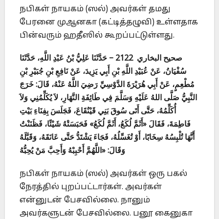
நபிகள் நாயகம் (ஸல்) அவர்கள் தமது
பேரனை முஆனகா (கட்டித்தழுவி) உள்ளதாக
பின்வரும் ஹதீஸில் கூறப்பட்டுள்ளது.
صحيح البخاري
2122 – حَدَّثَنَا عَلِيُّ بْنُ عَبْدِ اللَّهِ، حَدَّثَنَا
سُفْيَانُ، عَنْ عُبَيْدِ اللَّهِ بْنِ أَبِي يَزِيدَ، عَنْ نَافِعِ بْنِ جُبَيْرِ بْنِ
مُطْعِمٍ، عَنْ أَبِي هُرَيْرَةَ الدَّوْسِيِّ رَضِيَ اللَّهُ عَنْهُ، قَالَ: خَرَجَ
النَّبِيُّ صَلَّى اللهُ عَلَيْهِ وَسَلَّمَ فِي طَائِفَةِ النَّهَارِ، لاَ يُكَلِّمُنِي وَلاَ
أُكَلِّمُهُ، حَتَّى أَتَى سُوقَ بَنِي قَيْنُقَاعَ، فَجَلَسَ بِفِنَاءِ بَيْتِ
فَاطِمَةَ، فَقَالَ «أَثَمَّ لُكَعُ، أَثَمَّ لُكَعُ» فَحَبَسَتْهُ شَيْئًا، فَظَنَنْتُ
أَنَّهَا تُلْبِسُهُ سِخَابًا، أَوْ تُغَسِّلُهُ، فَجَاءَ يَشْتَدُّ حَتَّى عَانَقَهُ، وَقَبَّلَهُ
وَقَالَ: «اللَّهُمَّ أَحْبِبْهُ وَأَحِبَّ مَنْ يُحِبُّهُ
நபிகள் நாயகம் (ஸல்) அவர்கள் ஒரு பகல்
நேரத்தில் புறப்பட்டார்கள். அவர்கள்
என்னுடன் பேசவில்லை. நானும்
அவர்களுடன் பேசவில்லை. பனூ கைனுகா