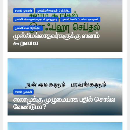
சலாம் முகமன்
முஸ்லிமல்லாதவர் அறிந்திட
முஸ்லிமல்லாதவர்களுடன் நல்லுறவு
முஸ்லிம்களிடம் உள்ள குறைகள்
முஸ்லிம்கள் அறிந்திட
முஸ்லிமல்லாதவர்களுக்கு ஸலாம்
கூறலாமா
சலாம் முகமன்
ஸலாமுக்கு முழுமையாக பதில் சொல்ல
வேண்டுமா?