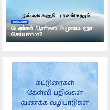
சலாம் முகமன்
பெண்கள் ஆண்களிடம் முஸாஃபஹா
செய்யலாமா?