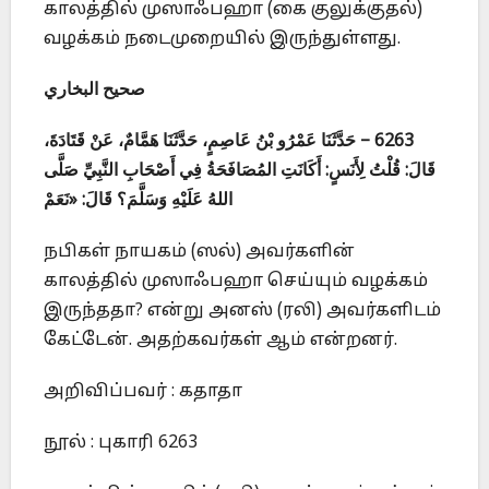
காலத்தில் முஸாஃபஹா (கை குலுக்குதல்)
வழக்கம் நடைமுறையில் இருந்துள்ளது.
صحيح البخاري
6263 – حَدَّثَنَا عَمْرُو بْنُ عَاصِمٍ، حَدَّثَنَا هَمَّامٌ، عَنْ قَتَادَةَ،
قَالَ: قُلْتُ لِأَنَسٍ: أَكَانَتِ المُصَافَحَةُ فِي أَصْحَابِ النَّبِيِّ صَلَّى
اللهُ عَلَيْهِ وَسَلَّمَ؟ قَالَ: «نَعَمْ
நபிகள் நாயகம் (ஸல்) அவர்களின்
காலத்தில் முஸாஃபஹா செய்யும் வழக்கம்
இருந்ததா? என்று அனஸ் (ரலி) அவர்களிடம்
கேட்டேன். அதற்கவர்கள் ஆம் என்றனர்.
அறிவிப்பவர் : கதாதா
நூல் : புகாரி 6263