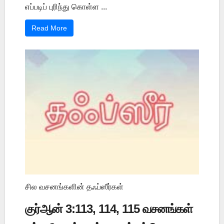
எப்படிப் புரிந்து கொள்ள ...
Read More
சில வசனங்களின் தஃப்ஸீர்கள்
குர்ஆன் 3:113, 114, 115 வசனங்கள்