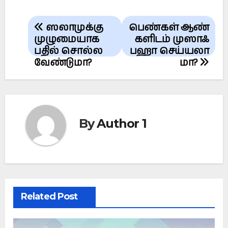
Post
ஸலாமுக்கு
பெண்கள் ஆண்
navigation
முழுமையாக
களிடம் முஸாஃ
பதில் சொல்ல
பஹா செய்யலா
வேண்டுமா?
மா?
By
Author 1
Related Post