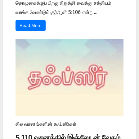
தொழுகைக்குப் பிறகு நிறுத்தி வைத்து சத்தியம்
வாங்க வேண்டும் குர்ஆன் 5:106 என்ற ...
Read More
சில வசனங்களின் தஃப்ஸீர்கள்
5 110 வசனத்தில் இஞ்சீலுடன் வேதம்