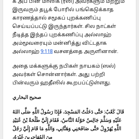
க அப் பின் மாலிக் (ரலி) அவர்களும் மற்றும்
இருவரும் தபூக் போரில் பங்கெடுக்காத
காரணத்தால் சமூகப் புறக்கணிப்பு
செய்யப்பட்டு இருந்தார்கள். சில நாட்கள்
நீடித்த இந்தப் புறக்கணிப்பு அல்லாஹ்
அம்மூவரையும் மன்னித்து விட்டதாக
அல்லாஹ்
9:118
வசனத்தை அருளினான்.
அதை மக்களுக்கு நபிகள் நாயகம் (ஸல்)
அவர்கள் சொன்னார்கள். அது பற்றி
பின்வரும் ஹதீஸில் கூறபப்ட்டுள்ளது.
صحيح البخاري
قَالَ كَعْبٌ: حَتَّى دَخَلْتُ المَسْجِدَ، فَإِذَا رَسُولُ اللَّهِ صَلَّى اللهُ
عَلَيْهِ وَسَلَّمَ جَالِسٌ حَوْلَهُ النَّاسُ، فَقَامَ إِلَيَّ طَلْحَةُ بْنُ عُبَيْدِ
اللَّهِ يُهَرْوِلُ حَتَّى صَافَحَنِي وَهَنَّانِي، وَاللَّهِ مَا قَامَ إِلَيَّ رَجُلٌ
مِنَ المُهَاجِرِينَ غَيْرَهُ،