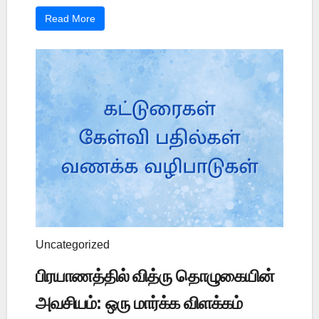
Read More
Uncategorized
பிரயாணத்தில் வித்ரு தொழுகையின்
அவசியம்: ஒரு மார்க்க விளக்கம்