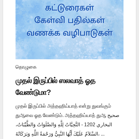
தொழுகை
முதல் இருப்பில் ஸலவாத் ஓத
வேண்டுமா?
முதல் இருப்பில் அத்தஹிய்யாத் என்று துவங்கும்
துஆவை ஓத வேண்டும். அத்தஹிய்யாத் துஆ صحيح
البخاري 1202 - التَّحِيَّاتُ لِلَّهِ وَالصَّلَوَاتُ وَالطَّيِّبَاتُ،
السَّلاَمُ عَلَيْكَ أَيُّهَا النَّبِيُّ وَرَحْمَةُ اللَّهِ وَبَرَكَاتُهُ، ...