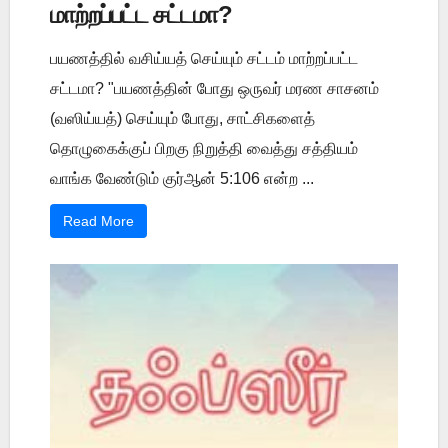
மாற்றப்பட்ட சட்டமா?
பயணத்தில் வசிய்யத் செய்யும் சட்டம் மாற்றப்பட்ட
சட்டமா? "பயணத்தின் போது ஒருவர் மரண சாசனம்
(வஸிய்யத்) செய்யும் போது, சாட்சிகளைத்
தொழுகைக்குப் பிறகு நிறுத்தி வைத்து சத்தியம்
வாங்க வேண்டும் குர்ஆன் 5:106 என்ற ...
Read More