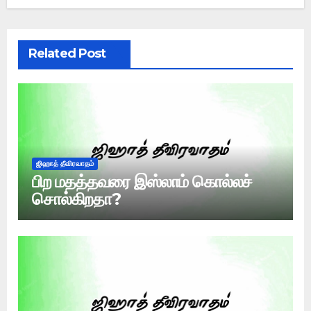
Related Post
ஜிஹாத் தீவிரவாதம்
பிற மதத்தவரை இஸ்லாம் கொல்லச்
சொல்கிறதா?