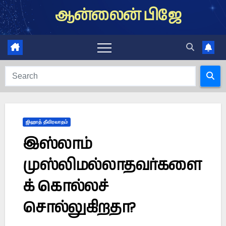
Skip
ஆன்லைன் பிஜே
to
content
ஜிஹாத் தீவிரவாதம்
இஸ்லாம்
முஸ்லிமல்லாதவர்களை
க் கொல்லச்
சொல்லுகிறதா?