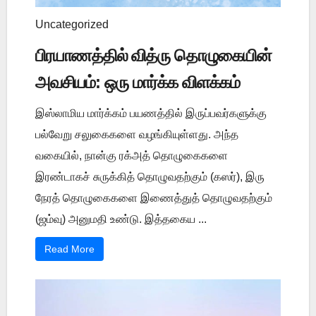
Uncategorized
பிரயாணத்தில் வித்ரு தொழுகையின்
அவசியம்: ஒரு மார்க்க விளக்கம்
இஸ்லாமிய மார்க்கம் பயணத்தில் இருப்பவர்களுக்கு
பல்வேறு சலுகைகளை வழங்கியுள்ளது. அந்த
வகையில், நான்கு ரக்அத் தொழுகைகளை
இரண்டாகச் சுருக்கித் தொழுவதற்கும் (கஸர்), இரு
நேரத் தொழுகைகளை இணைத்துத் தொழுவதற்கும்
(ஜம்வு) அனுமதி உண்டு. இத்தகைய ...
Read More