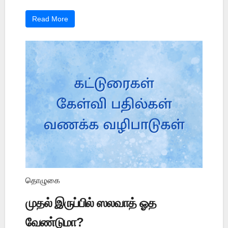
Read More
தொழுகை
முதல் இருப்பில் ஸலவாத் ஓத
வேண்டுமா?