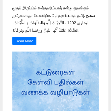
முதல் இருப்பில் அத்தஹிய்யாத் என்று துவங்கும்
துஆவை ஓத வேண்டும். அத்தஹிய்யாத் துஆ صحيح
البخاري 1202 - التَّحِيَّاتُ لِلَّهِ وَالصَّلَوَاتُ وَالطَّيِّبَاتُ،
السَّلاَمُ عَلَيْكَ أَيُّهَا النَّبِيُّ وَرَحْمَةُ اللَّهِ وَبَرَكَاتُهُ، ...
Read More