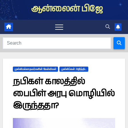
Skip
ஆன்லைன் பிஜே
to
content
முஸ்லிமல்லாதவர்களின் கேள்விகள்
முஸ்லிம்கள் அறிந்திட
நபிகள் காலத்தில்
பைபிள் அரபு மொழியில்
இருந்ததா?