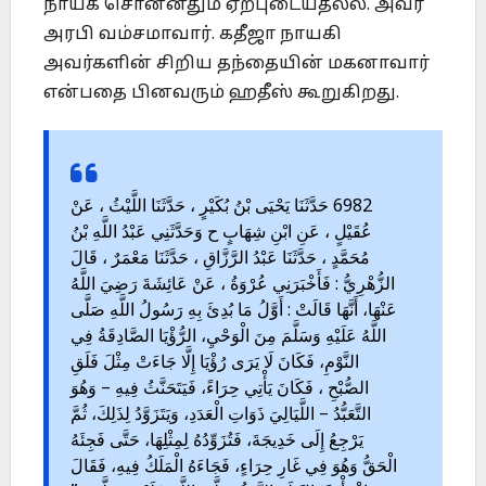
நாயக் சொன்னதும் ஏற்புடையதல்ல. அவர்
அரபி வம்சமாவார். கதீஜா நாயகி
அவர்களின் சிறிய தந்தையின் மகனாவார்
என்பதை பினவரும் ஹதீஸ் கூறுகிறது.
6982 حَدَّثَنَا يَحْيَى بْنُ بُكَيْرٍ ، حَدَّثَنَا اللَّيْثُ ، عَنْ
عُقَيْلٍ ، عَنِ ابْنِ شِهَابٍ ح وَحَدَّثَنِي عَبْدُ اللَّهِ بْنُ
مُحَمَّدٍ ، حَدَّثَنَا عَبْدُ الرَّزَّاقِ ، حَدَّثَنَا مَعْمَرٌ ، قَالَ
الزُّهْرِيُّ : فَأَخْبَرَنِي عُرْوَةُ ، عَنْ عَائِشَةَ رَضِيَ اللَّهُ
عَنْهَا، أَنَّهَا قَالَتْ : أَوَّلُ مَا بُدِئَ بِهِ رَسُولُ اللَّهِ صَلَّى
اللَّهُ عَلَيْهِ وَسَلَّمَ مِنَ الْوَحْيِ، الرُّؤْيَا الصَّادِقَةُ فِي
النَّوْمِ، فَكَانَ لَا يَرَى رُؤْيَا إِلَّا جَاءَتْ مِثْلَ فَلَقِ
الصُّبْحِ ، فَكَانَ يَأْتِي حِرَاءً، فَيَتَحَنَّثُ فِيهِ – وَهُوَ
التَّعَبُّدُ – اللَّيَالِيَ ذَوَاتِ الْعَدَدِ، وَيَتَزَوَّدُ لِذَلِكَ، ثُمَّ
يَرْجِعُ إِلَى خَدِيجَةَ، فَتُزَوِّدُهُ لِمِثْلِهَا، حَتَّى فَجِئَهُ
الْحَقُّ وَهُوَ فِي غَارِ حِرَاءٍ، فَجَاءَهُ الْمَلَكُ فِيهِ، فَقَالَ