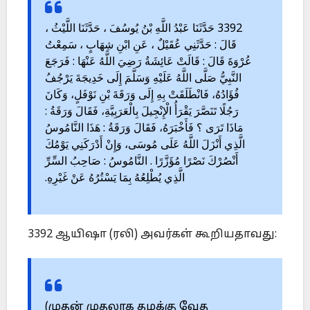
3392 حَدَّثَنَا عَبْدُ اللَّهِ بْنُ يُوسُفَ ، حَدَّثَنَا اللَّيْثُ ،
قَالَ : حَدَّثَنِي عُقَيْلٌ ، عَنِ ابْنِ شِهَابٍ ، سَمِعْتُ
عُرْوَةَ قَالَ : قَالَتْ عَائِشَةُ رَضِيَ اللَّهُ عَنْهَا : فَرَجَعَ
النَّبِيُّ صَلَّى اللَّهُ عَلَيْهِ وَسَلَّمَ إِلَى خَدِيجَةَ يَرْجُفُ
فُؤَادُهُ، فَانْطَلَقَتْ بِهِ إِلَى وَرَقَةَ بْنِ نَوْفَلٍ، وَكَانَ
رَجُلًا تَنَصَّرَ يَقْرَأُ الْإِنْجِيلَ بِالْعَرَبِيَّةِ، فَقَالَ وَرَقَةُ :
مَاذَا تَرَى ؟ فَأَخْبَرَهُ، فَقَالَ وَرَقَةُ : هَذَا النَّامُوسُ
الَّذِي أَنْزَلَ اللَّهُ عَلَى مُوسَى، وَإِنْ أَدْرَكَنِي يَوْمُكَ
أَنْصُرْكَ نَصْرًا مُؤَزَّرًا . النَّامُوسُ : صَاحِبُ السِّرِّ
الَّذِي يُطْلِعُهُ بِمَا يَسْتُرُهُ عَنْ غَيْرِهِ.
3392 ஆயிஷா (ரலி) அவர்கள் கூறியதாவது:
(முதன் முதலாக தமக்கு வேத