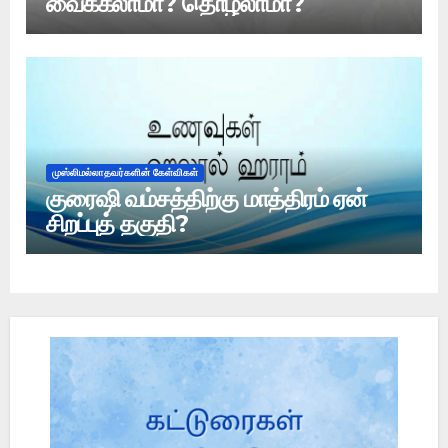
வைக்கலாமா? தொழலாமா?
முஸ்லிமல்லாதவர்களின் கேள்விகள்
குரைஷி வம்சத்திற்கு மாத்திரம் ஏன்
சிறப்புத் தகுதி?