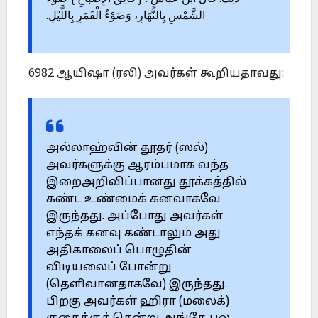
الشَّمْسِ بِالنَّهَارِ، وَضَوْءُ الْقَمَرِ بِاللَّيْلِ.
6982 ஆயிஷா (ரலி) அவர்கள் கூறியதாவது:
அல்லாஹ்வின் தூதர் (ஸல்)
அவர்களுக்கு ஆரம்பமாக வந்த
இறைஅறிவிப்பானது தூக்கத்தில்
கண்ட உண்மைக் கனவாகவே
இருந்தது. அப்போது அவர்கள்
எந்தக் கனவு கண்டாலும் அது
அதிகாலைப் பொழுதின்
விடியலைப் போன்று
(தெளிவானதாகவே) இருந்தது.
பிறகு அவர்கள் ஹிரா (மலைக்)