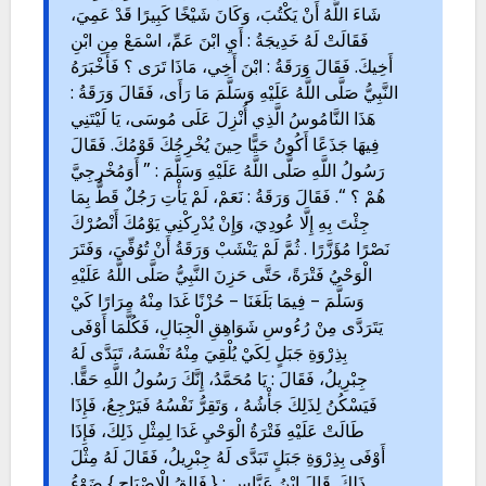
شَاءَ اللَّهُ أَنْ يَكْتُبَ، وَكَانَ شَيْخًا كَبِيرًا قَدْ عَمِيَ،
فَقَالَتْ لَهُ خَدِيجَةُ : أَيِ ابْنَ عَمِّ، اسْمَعْ مِنِ ابْنِ
أَخِيكَ. فَقَالَ وَرَقَةُ : ابْنَ أَخِي، مَاذَا تَرَى ؟ فَأَخْبَرَهُ
النَّبِيُّ صَلَّى اللَّهُ عَلَيْهِ وَسَلَّمَ مَا رَأَى، فَقَالَ وَرَقَةُ :
هَذَا النَّامُوسُ الَّذِي أُنْزِلَ عَلَى مُوسَى، يَا لَيْتَنِي
فِيهَا جَذَعًا أَكُونُ حَيًّا حِينَ يُخْرِجُكَ قَوْمُكَ. فَقَالَ
رَسُولُ اللَّهِ صَلَّى اللَّهُ عَلَيْهِ وَسَلَّمَ : ” أَوَمُخْرِجِيَّ
هُمْ ؟ “. فَقَالَ وَرَقَةُ : نَعَمْ، لَمْ يَأْتِ رَجُلٌ قَطُّ بِمَا
جِئْتَ بِهِ إِلَّا عُودِيَ، وَإِنْ يُدْرِكْنِي يَوْمُكَ أَنْصُرْكَ
نَصْرًا مُؤَزَّرًا . ثُمَّ لَمْ يَنْشَبْ وَرَقَةُ أَنْ تُوُفِّيَ، وَفَتَرَ
الْوَحْيُ فَتْرَةً، حَتَّى حَزِنَ النَّبِيُّ صَلَّى اللَّهُ عَلَيْهِ
وَسَلَّمَ – فِيمَا بَلَغَنَا – حُزْنًا غَدَا مِنْهُ مِرَارًا كَيْ
يَتَرَدَّى مِنْ رُءُوسِ شَوَاهِقِ الْجِبَالِ، فَكُلَّمَا أَوْفَى
بِذِرْوَةِ جَبَلٍ لِكَيْ يُلْقِيَ مِنْهُ نَفْسَهُ، تَبَدَّى لَهُ
جِبْرِيلُ، فَقَالَ : يَا مُحَمَّدُ، إِنَّكَ رَسُولُ اللَّهِ حَقًّا.
فَيَسْكُنُ لِذَلِكَ جَأْشُهُ ، وَتَقِرُّ نَفْسُهُ فَيَرْجِعُ، فَإِذَا
طَالَتْ عَلَيْهِ فَتْرَةُ الْوَحْيِ غَدَا لِمِثْلِ ذَلِكَ، فَإِذَا
أَوْفَى بِذِرْوَةِ جَبَلٍ تَبَدَّى لَهُ جِبْرِيلُ، فَقَالَ لَهُ مِثْلَ
ذَلِكَ. قَالَ ابْنُ عَبَّاسٍ : { فَالِقُ الْإِصْبَاحِ } ضَوْءُ