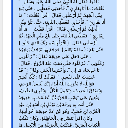
: اقْرَأْ. فَقَالَ لَهُ النَّبِيُّ صَلَّى اللَّهُ عَلَيْهِ وَسَلَّمَ : ”
فَقُلْتُ : مَا أَنَا بِقَارِئٍ “. فَأَخَذَنِي فَغَطَّنِي ، حَتَّى بَلَغَ
مِنِّي الْجَهْدُ، ثُمَّ أَرْسَلَنِي فَقَالَ : اقْرَأْ. فَقُلْتُ : ” مَا
أَنَا بِقَارِئٍ “. فَأَخَذَنِي فَغَطَّنِي الثَّانِيَةَ، حَتَّى بَلَغَ مِنِّي
الْجَهْدُ، ثُمَّ أَرْسَلَنِي فَقَالَ : اقْرَأْ. فَقُلْتُ : ” مَا أَنَا
بِقَارِئٍ “. فَغَطَّنِي الثَّالِثَةَ، حَتَّى بَلَغَ مِنِّي الْجَهْدُ، ثُمَّ
أَرْسَلَنِي فَقَالَ : { اقْرَأْ بِاسْمِ رَبِّكَ الَّذِي خَلَقَ }
حَتَّى بَلَغَ : { مَا لَمْ يَعْلَمْ }. فَرَجَعَ بِهَا تَرْجُفُ بَوَادِرُهُ
، حَتَّى دَخَلَ عَلَى خَدِيجَةَ فَقَالَ : ” زَمِّلُونِي
زَمِّلُونِي “. فَزَمَّلُوهُ حَتَّى ذَهَبَ عَنْهُ الرَّوْعُ ، فَقَالَ :
” يَا خَدِيجَةُ، مَا لِي “. وَأَخْبَرَهَا الْخَبَرَ، وَقَالَ : ” قَدْ
خَشِيتُ عَلَى نَفْسِي “. فَقَالَتْ لَهُ : كَلَّا، أَبْشِرْ
فَوَاللَّهِ لَا يُخْزِيكَ اللَّهُ أَبَدًا، إِنَّكَ لَتَصِلُ الرَّحِمَ،
وَتَصْدُقُ الْحَدِيثَ، وَتَحْمِلُ الْكَلَّ ، وَتَقْرِي الضَّيْفَ،
وَتُعِينُ عَلَى نَوَائِبِ الْحَقِّ. ثُمَّ انْطَلَقَتْ بِهِ خَدِيجَةُ
حَتَّى أَتَتْ بِهِ وَرَقَةَ بْنَ نَوْفَلِ بْنِ أَسَدِ بْنِ عَبْدِ
الْعُزَّى بْنِ قُصَيٍّ، وَهُوَ ابْنُ عَمِّ خَدِيجَةَ أَخُو أَبِيهَا،
وَكَانَ امْرَأً تَنَصَّرَ فِي الْجَاهِلِيَّةِ، وَكَانَ يَكْتُبُ
الْكِتَابَ الْعَرَبِيَّ، فَيَكْتُبُ بِالْعَرَبِيَّةِ مِنَ الْإِنْجِيلِ مَا