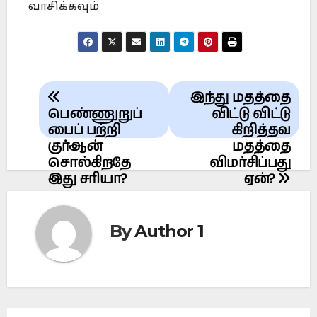
வாசிக்கவும்
Post
இந்து மதத்தை
navigation
பெண்ணுறுப்
விட்டு விட்டு
பைப் பற்றி
கிறித்தவ
குர்ஆன்
மதத்தை
சொல்கிறதே
விமர்சிப்பது
இது சரியா?
ஏன்?
By
Author 1