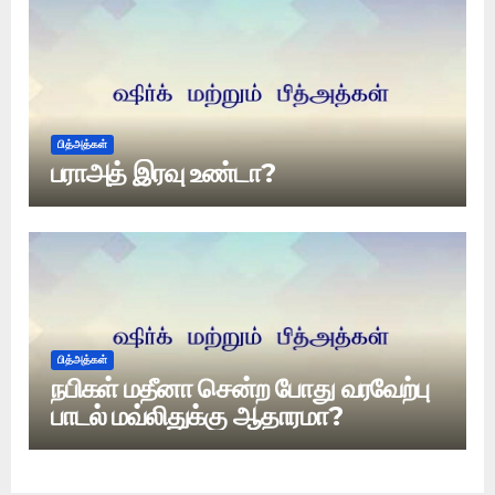
பித்அத்கள்
பராஅத் இரவு உண்டா?
பித்அத்கள்
நபிகள் மதீனா சென்ற போது வரவேற்பு
பாடல் மவ்லிதுக்கு ஆதாரமா?