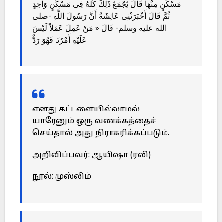
مَسْكَنٍ مِنْهَا قَالَ يُجْمَعُ ذَلِكَ كُلُّهُ فِى مَسْكَنٍ وَاحِدٍ
ثُمَّ قَالَ أَخْبَرَتْنِى عَائِشَةُ أَنَّ رَسُولَ اللَّهِ -صلى
الله عليه وسلم- قَالَ « مَنْ عَمِلَ عَمَلاً لَيْسَ
عَلَيْهِ أَمْرُنَا فَهُوَ رَدٌّ
எனது கட்டளையில்லாமல்
யாரேனும் ஒரு வணக்கத்தைச்
செய்தால் அது நிராகரிக்கப்படும்.
அறிவிப்பவர்: ஆயிஷா (ரலி)
நூல்: முஸ்லிம்