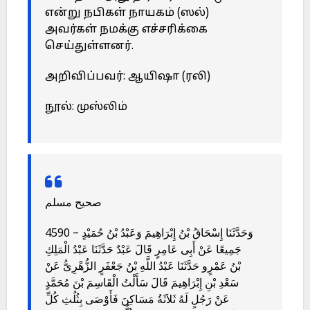
என்று நபிகள் நாயகம் (ஸல்)
அவர்கள் நமக்கு எச்சரிக்கை
செய்துள்ளனர்.
அறிவிப்பவர்: ஆயிஷா (ரலி)
நூல்: முஸ்லிம்
صحيح مسلم
4590 – وَحَدَّثَنَا إِسْحَاقُ بْنُ إِبْرَاهِيمَ وَعَبْدُ بْنُ حُمَيْدٍ
جَمِيعًا عَنْ أَبِى عَامِرٍ قَالَ عَبْدٌ حَدَّثَنَا عَبْدُ الْمَلِكِ
بْنُ عَمْرٍو حَدَّثَنَا عَبْدُ اللَّهِ بْنُ جَعْفَرٍ الزُّهْرِىُّ عَنْ
سَعْدِ بْنِ إِبْرَاهِيمَ قَالَ سَأَلْتُ الْقَاسِمَ بْنَ مُحَمَّدٍ
عَنْ رَجُلٍ لَهُ ثَلاَثَةُ مَسَاكِنَ فَأَوْصَى بِثُلُثِ كُلِّ