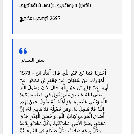
அறிவிப்பவர்: ஆயிஷா (ரலி)
நூல்: புகாரி 2697
سنن النسائي
1578 – أَخْبَرَنَا عُتْبَةُ بْنُ عَبْدِ اللَّهِ، قَالَ: أَنْبَأَنَا ابْنُ
الْمُبَارَكِ، عَنْ سُفْيَانَ، عَنْ جَعْفَرِ بْنِ مُحَمَّدٍ، عَنْ
أَبِيهِ، عَنْ جَابِرِ بْنِ عَبْدِ اللَّهِ، قَالَ: كَانَ رَسُولُ اللَّهِ
صَلَّى اللهُ عَلَيْهِ وَسَلَّمَ يَقُولُ فِي خُطْبَتِهِ: يَحْمَدُ
اللَّهَ وَيُثْنِي عَلَيْهِ بِمَا هُوَ أَهْلُهُ، ثُمَّ يَقُولُ: «مَنْ يَهْدِهِ
اللَّهُ فَلَا مُضِلَّ لَهُ، وَمَنْ يُضْلِلْهُ فَلَا هَادِيَ لَهُ، إِنَّ
أَصْدَقَ الْحَدِيثِ كِتَابُ اللَّهِ، وَأَحْسَنَ الْهَدْيِ هَدْيُ
مُحَمَّدٍ، وَشَرُّ الْأُمُورِ مُحْدَثَاتُهَا، وَكُلُّ مُحْدَثَةٍ بِدْعَةٌ
وَكُلُّ بِدْعَةٍ ضَلَالَةٌ، وَكُلُّ ضَلَالَةٍ فِي النَّارِ»، ثُمَّ