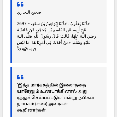
صحيح البخاري
2697 – حَدَّثَنَا يَعْقُوبُ، حَدَّثَنَا إِبْرَاهِيمُ بْنُ سَعْدٍ،
عَنْ أَبِيهِ، عَنِ القَاسِمِ بْنِ مُحَمَّدٍ، عَنْ عَائِشَةَ
رَضِيَ اللَّهُ عَنْهَا، قَالَتْ: قَالَ رَسُولُ اللَّهِ صَلَّى اللهُ
عَلَيْهِ وَسَلَّمَ: «مَنْ أَحْدَثَ فِي أَمْرِنَا هَذَا مَا لَيْسَ
فِيهِ، فَهُوَ رَدٌّ
‘இந்த மார்க்கத்தில் இல்லாததை
யாரேனும் உண்டாக்கினால் அது
ரத்துச் செய்யப்படும்’ என்று நபிகள்
நாயகம் (ஸல்) அவர்கள்
கூறினார்கள்.