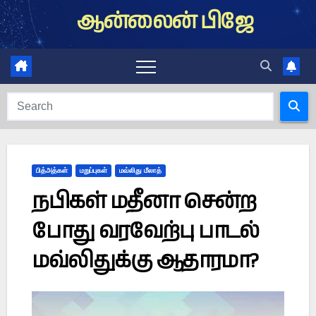
Skip
ஆன்லைன் பிஜே
to
content
பித்அத்கள்
மறுப்புகள்
மவ்லிது மீலாத்
நபிகள் மதீனா சென்ற
போது வரவேற்பு பாடல்
மவ்லிதுக்கு ஆதாரமா?