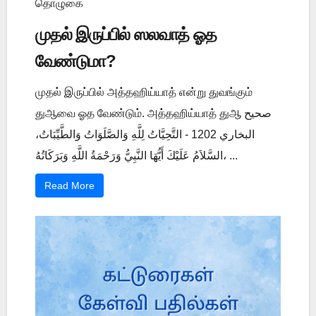
தொழுகை
முதல் இருப்பில் ஸலவாத் ஓத
வேண்டுமா?
முதல் இருப்பில் அத்தஹிய்யாத் என்று துவங்கும்
துஆவை ஓத வேண்டும். அத்தஹிய்யாத் துஆ صحيح
البخاري 1202 - التَّحِيَّاتُ لِلَّهِ وَالصَّلَوَاتُ وَالطَّيِّبَاتُ،
السَّلاَمُ عَلَيْكَ أَيُّهَا النَّبِيُّ وَرَحْمَةُ اللَّهِ وَبَرَكَاتُهُ، ...
Read More