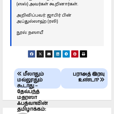
(ஸல்) அவர்கள் கூறினார்கள்.
அறிவிப்பவர்: ஜாபிர் பின்
அப்துல்லாஹ் (ரலி)
நூல்: நஸாயீ
Post
மீலாதும்
பராஅத் இரவு
navigation
மவ்லூதும்
உண்டா?
கூடாது –
தேவ்பந்த்
மதரஸா
ஃபத்வாவின்
தமிழாக்கம்: