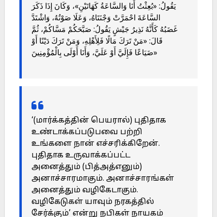
يَقُولُ: «بُعِثْتُ أَنَا وَالسَّاعَةُ كَهَاتَيْنِ»، وَكَانَ إِذَا ذَكَرَ
السَّاعَةَ احْمَرَّتْ وَجْنَتَاهُ، وَعَلَا صَوْتُهُ، وَاشْتَدَّ
غَضَبُهُ كَأَنَّهُ نَذِيرُ جَيْشٍ يَقُولُ: صَبَّحَكُمْ مَسَّاكُمْ، ثُمَّ
قَالَ: «مَنْ تَرَكَ مَالًا فَلِأَهْلِهِ، وَمَنْ تَرَكَ دَيْنًا أَوْ
ضَيَاعًا فَإِلَيَّ أَوْ عَلَيَّ، وَأَنَا أَوْلَى بِالْمُؤْمِنِينَ»
‘(மார்க்கத்தின் பெயரால்) புதிதாக
உண்டாக்கப்படுபவை பற்றி
உங்களை நான் எச்சரிக்கிறேன்.
புதிதாக உருவாக்கப்பட்ட
அனைத்தும் (பித்அத்எனும்)
அனாச்சாரமாகும். அனாச்சாரங்கள்
அனைத்தும் வழிகேடாகும்.
வழிகேடுகள் யாவும் நரகத்தில்
சேர்க்கும்’ என்று நபிகள் நாயகம்