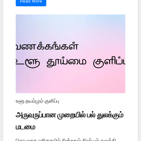
Read More
உளூ தயம்மும் குளிப்பு
அருவருப்பான முறையில் பல் துலக்கும்
மடமை
தொழுகை வரிசையில் நின்றதும் சிலர் பல் துலக்கி