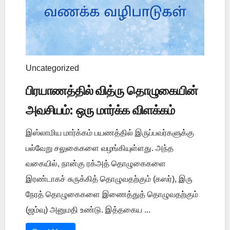
Uncategorized
பிரயாணத்தில் வித்ரு தொழுகையின்
அவசியம்: ஒரு மார்க்க விளக்கம்
இஸ்லாமிய மார்க்கம் பயணத்தில் இருப்பவர்களுக்கு
பல்வேறு சலுகைகளை வழங்கியுள்ளது. அந்த
வகையில், நான்கு ரக்அத் தொழுகைகளை
இரண்டாகச் சுருக்கித் தொழுவதற்கும் (கஸர்), இரு
நேரத் தொழுகைகளை இணைத்துத் தொழுவதற்கும்
(ஜம்வு) அனுமதி உண்டு. இத்தகைய ...