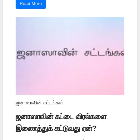
Read More
ஜனாஸாவின் சட்டங்கள்
ஜனாஸாவின் கட்டை விரல்களை
இணைத்துக் கட்டுவது ஏன்?