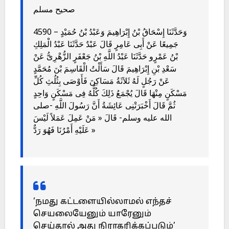
صحيح مسلم
4590 – وَحَدَّثَنَا إِسْحَاقُ بْنُ إِبْرَاهِيمَ وَعَبْدُ بْنُ حُمَيْدٍ
جَمِيعًا عَنْ أَبِى عَامِرٍ قَالَ عَبْدٌ حَدَّثَنَا عَبْدُ الْمَلِكِ
بْنُ عَمْرٍو حَدَّثَنَا عَبْدُ اللَّهِ بْنُ جَعْفَرٍ الزُّهْرِىُّ عَنْ
سَعْدِ بْنِ إِبْرَاهِيمَ قَالَ سَأَلْتُ الْقَاسِمَ بْنَ مُحَمَّدٍ
عَنْ رَجُلٍ لَهُ ثَلاَثَةُ مَسَاكِنَ فَأَوْصَى بِثُلُثِ كُلِّ
مَسْكَنٍ مِنْهَا قَالَ يُجْمَعُ ذَلِكَ كُلُّهُ فِى مَسْكَنٍ وَاحِدٍ
ثُمَّ قَالَ أَخْبَرَتْنِى عَائِشَةُ أَنَّ رَسُولَ اللَّهِ -صلى
الله عليه وسلم- قَالَ « مَنْ عَمِلَ عَمَلاً لَيْسَ
عَلَيْهِ أَمْرُنَا فَهُوَ رَدٌّ »
‘நமது கட்டளையில்லாமல் எந்தச்
செயலையேனும் யாரேனும்
செய்தால் அது நிராகரிக்கப்படும்’