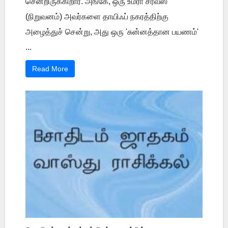
சென்றிருக்கிறார். அங்கே, ஒரு உம்ரா சர்வீஸ்
(நிறுவனம்) அவர்களை தாயிஃப் நகரத்திற்கு
அழைத்துச் சென்று, அது ஒரு 'சுன்னத்தான பயணம்'
...
Read More