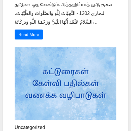
துஆவை ஓத வேண்டும். அத்தஹிய்யாத் துஆ صحيح
البخاري 1202 - التَّحِيَّاتُ لِلَّهِ وَالصَّلَوَاتُ وَالطَّيِّبَاتُ،
السَّلاَمُ عَلَيْكَ أَيُّهَا النَّبِيُّ وَرَحْمَةُ اللَّهِ وَبَرَكَاتُهُ، ...
Read More
Uncategorized