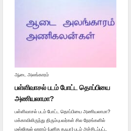
ஆடை அலங்காரம்
பள்ளிவாசல் படம் போட்ட தொப்பியை
அணியலாமா?
பள்ளிவாசல் படம் போட்ட தொப்பியை அணியலாமா?
மக்காவிலிருந்து திரும்புபவர்கள் சில நேரங்களில்
மஸ்ஜிதுல் ஹராம் (புனித கஃபா) படம் அச்சிடப்பட்ட