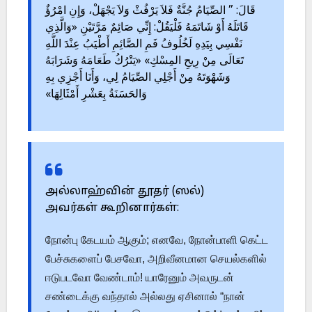
قَالَ: ” الصِّيَامُ جُنَّةٌ فَلاَ يَرْفُثْ وَلاَ يَجْهَلْ، وَإِنِ امْرُؤٌ
قَاتَلَهُ أَوْ شَاتَمَهُ فَلْيَقُلْ: إِنِّي صَائِمٌ مَرَّتَيْنِ «وَالَّذِي
نَفْسِي بِيَدِهِ لَخُلُوفُ فَمِ الصَّائِمِ أَطْيَبُ عِنْدَ اللَّهِ
تَعَالَى مِنْ رِيحِ المِسْكِ» «يَتْرُكُ طَعَامَهُ وَشَرَابَهُ
وَشَهْوَتَهُ مِنْ أَجْلِي الصِّيَامُ لِي، وَأَنَا أَجْزِي بِهِ
وَالحَسَنَةُ بِعَشْرِ أَمْثَالِهَا»
அல்லாஹ்வின் தூதர் (ஸல்)
அவர்கள் கூறினார்கள்:
நோன்பு கேடயம் ஆகும்; எனவே, நோன்பாளி கெட்ட
பேச்சுகளைப் பேசவோ, அறிவீனமான செயல்களில்
ஈடுபடவோ வேண்டாம்! யாரேனும் அவருடன்
சண்டைக்கு வந்தால் அல்லது ஏசினால் “நான்