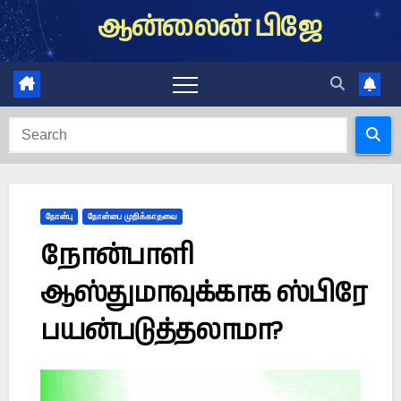
Skip
ஆன்லைன் பிஜே
to
content
நோன்பு
நோன்பை முறிக்காதவை
நோன்பாளி
ஆஸ்துமாவுக்காக ஸ்பிரே
பயன்படுத்தலாமா?