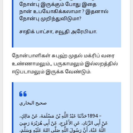
நோன்பு இருக்கும் போது இதை
நான் உபயோகிக்கலாமா ? இதனால்
நோன்பு முறிந்துவிடுமா?
சாதிக் பாட்சா, சவூதி அரேபியா.
நோன்பாளிகள் சுபுஹ் முதல் மக்ரிப் வரை
உண்ணாமலும்,, பருகாமலும் இல்லறத்தில்
ஈடுபடாமலும் இருக்க வேண்டும்.
صحيح البخاري
حَدَّثَنَا عَبْدُ اللَّهِ بْنُ مَسْلَمَةَ، عَنْ مَالِكٍ،
1894 –
عَنْ أَبِي الزِّنَادِ، عَنِ الأَعْرَجِ، عَنْ أَبِي هُرَيْرَةَ رَضِيَ
اللَّهُ عَنْهُ، أَنَّ رَسُولَ اللَّهِ صَلَّى اللهُ عَلَيْهِ وَسَلَّمَ،