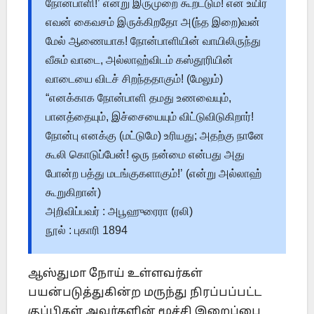
நோன்பாளி!’ என்று இருமுறை கூறட்டும்! என் உயிர்
எவன் கைவசம் இருக்கிறதோ அ(ந்த இறை)வன்
மேல் ஆணையாக! நோன்பாளியின் வாயிலிருந்து
வீசும் வாடை, அல்லாஹ்விடம் கஸ்தூரியின்
வாடையை விடச் சிறந்ததாகும்! (மேலும்)
“எனக்காக நோன்பாளி தமது உணவையும்,
பானத்தையும், இச்சையையும் விட்டுவிடுகிறார்!
நோன்பு எனக்கு (மட்டுமே) உரியது; அதற்கு நானே
கூலி கொடுப்பேன்! ஒரு நன்மை என்பது அது
போன்ற பத்து மடங்குகளாகும்!’ (என்று அல்லாஹ்
கூறுகிறான்)
அறிவிப்பவர் : அபூஹுரைரா (ரலி)
நூல் : புகாரி 1894
ஆஸ்துமா நோய் உள்ளவர்கள்
பயன்படுத்துகின்ற மருந்து நிரப்பப்பட்ட
குப்பிகள் அவர்களின் மூச்சி இறைப்பை