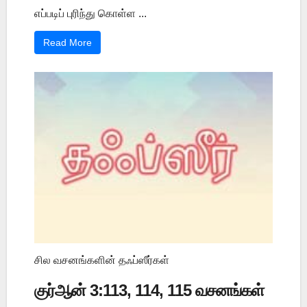
எப்படிப் புரிந்து கொள்ள ...
Read More
சில வசனங்களின் தஃப்ஸீர்கள்
குர்ஆன் 3:113, 114, 115 வசனங்கள்