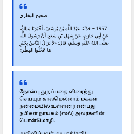
صحيح البخاري
1957 – حَدَّثَنَا عَبْدُ اللَّهِ بْنُ يُوسُفَ، أَخْبَرَنَا مَالِكٌ،
عَنْ أَبِي حَازِمٍ، عَنْ سَهْلِ بْنِ سَعْدٍ: أَنَّ رَسُولَ اللَّهِ
صَلَّى اللهُ عَلَيْهِ وَسَلَّمَ، قَالَ: «لاَ يَزَالُ النَّاسُ بِخَيْرٍ
مَا عَجَّلُوا الفِطْرَ»
நோன்பு துறப்பதை விரைந்து
செய்யும் காலமெல்லாம் மக்கள்
நன்மையில் உள்ளனர் என்பது
நபிகள் நாயகம் (ஸல்) அவர்களின்
பொன்மொழி.