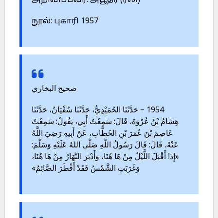
அறிவிப்பவர்: அபூதர் (ரலி)
நூல்: புகாரி 1957
صحيح البخاري
1954 – حَدَّثَنَا الحُمَيْدِيُّ، حَدَّثَنَا سُفْيَانُ، حَدَّثَنَا
هِشَامُ بْنُ عُرْوَةَ، قَالَ: سَمِعْتُ أَبِي، يَقُولُ: سَمِعْتُ
عَاصِمَ بْنَ عُمَرَ بْنِ الخَطَّابِ، عَنْ أَبِيهِ رَضِيَ اللَّهُ
عَنْهُ، قَالَ: قَالَ رَسُولُ اللَّهِ صَلَّى اللهُ عَلَيْهِ وَسَلَّمَ:
«إِذَا أَقْبَلَ اللَّيْلُ مِنْ هَا هُنَا، وَأَدْبَرَ النَّهَارُ مِنْ هَا هُنَا،
وَغَرَبَتِ الشَّمْسُ فَقَدْ أَفْطَرَ الصَّائِمُ»