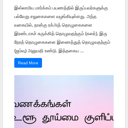
இஸ்லாமிய மார்க்கம் பயணத்தில் இருப்பவர்களுக்கு
பல்வேறு சலுகைகளை வழங்கியுள்ளது. அந்த
வகையில், நான்கு ரக்அத் தொழுகைகளை
இரண்டாகச் சுருக்கித் தொழுவதற்கும் (கஸர்), இரு
நேரத் தொழுகைகளை இணைத்துத் தொழுவதற்கும்
(ஜம்வு) அனுமதி உண்டு. இத்தகைய ...
Read More