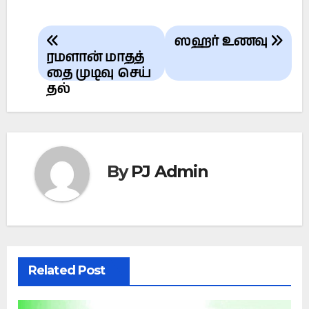
Post
ஸஹர் உணவு
navigation
ரமளான் மாதத்
தை முடிவு செய்
தல்
By
PJ Admin
Related Post