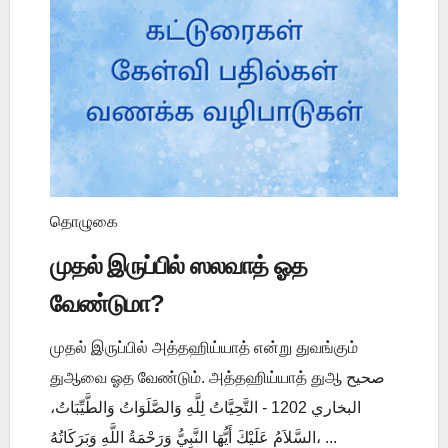
தொழுகை
முதல் இருப்பில் ஸலவாத் ஓத
வேண்டுமா?
முதல் இருப்பில் அத்தஹிய்யாத் என்று துவங்கும்
துஆவை ஓத வேண்டும். அத்தஹிய்யாத் துஆ صحيح
البخاري 1202 - التَّحِيَّاتُ لِلَّهِ وَالصَّلَوَاتُ وَالطَّيِّبَاتُ،
السَّلاَمُ عَلَيْكَ أَيُّهَا النَّبِيُّ وَرَحْمَةُ اللَّهِ وَبَرَكَاتُهُ، ...