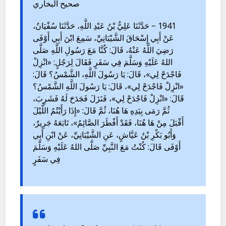
صحيح البخاري
1941 – حَدَّثَنَا عَلِيُّ بْنُ عَبْدِ اللَّهِ، حَدَّثَنَا سُفْيَانُ،
عَنْ أَبِي إِسْحَاقَ الشَّيْبَانِيِّ، سَمِعَ ابْنَ أَبِي أَوْفَى
رَضِيَ اللَّهُ عَنْهُ، قَالَ: كُنَّا مَعَ رَسُولِ اللَّهِ صَلَّى
اللهُ عَلَيْهِ وَسَلَّمَ فِي سَفَرٍ فَقَالَ لِرَجُلٍ: «انْزِلْ
فَاجْدَحْ لِي»، قَالَ: يَا رَسُولَ اللَّهِ، الشَّمْسُ؟ قَالَ:
«انْزِلْ فَاجْدَحْ لِي»، قَالَ: يَا رَسُولَ اللَّهِ الشَّمْسُ؟
قَالَ: «انْزِلْ فَاجْدَحْ لِي»، فَنَزَلَ فَجَدَحَ لَهُ فَشَرِبَ،
ثُمَّ رَمَى بِيَدِهِ هَا هُنَا، ثُمَّ قَالَ: «إِذَا رَأَيْتُمُ اللَّيْلَ
أَقْبَلَ مِنْ هَا هُنَا، فَقَدْ أَفْطَرَ الصَّائِمُ»، تَابَعَهُ جَرِيرٌ،
وَأَبُو بَكْرِ بْنُ عَيَّاشٍ، عَنِ الشَّيْبَانِيِّ، عَنْ ابْنِ أَبِي
أَوْفَى قَالَ: كُنْتُ مَعَ النَّبِيِّ صَلَّى اللهُ عَلَيْهِ وَسَلَّمَ
فِي سَفَرٍ