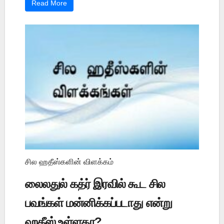
Read More
சில ஹதீஸ்களின் விளக்கம்
லைலதுல் கத்ர் இரவில் கூட சில
பவங்கள் மன்னிக்கப்படாது என்று
ஹதீஸ் உள்ளதா?