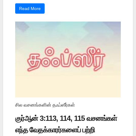
Read More
சில வசனங்களின் தஃப்ஸீர்கள்
குர்ஆன் 3:113, 114, 115 வசனங்கள்
எந்த வேதக்காரர்களைப் பற்றி