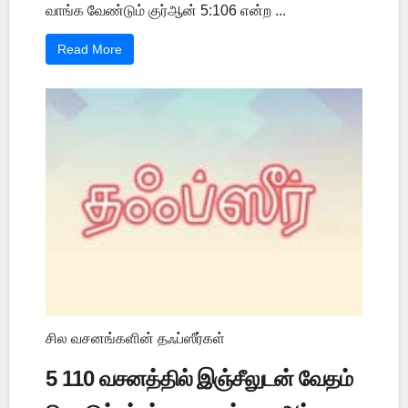
வாங்க வேண்டும் குர்ஆன் 5:106 என்ற ...
Read More
சில வசனங்களின் தஃப்ஸீர்கள்
5 110 வசனத்தில் இஞ்சீலுடன் வேதம்