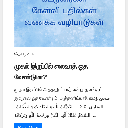
தொழுகை
முதல் இருப்பில் ஸலவாத் ஓத
வேண்டுமா?
முதல் இருப்பில் அத்தஹிய்யாத் என்று துவங்கும்
துஆவை ஓத வேண்டும். அத்தஹிய்யாத் துஆ صحيح
البخاري 1202 - التَّحِيَّاتُ لِلَّهِ وَالصَّلَوَاتُ وَالطَّيِّبَاتُ،
السَّلاَمُ عَلَيْكَ أَيُّهَا النَّبِيُّ وَرَحْمَةُ اللَّهِ وَبَرَكَاتُهُ، ...
Read More