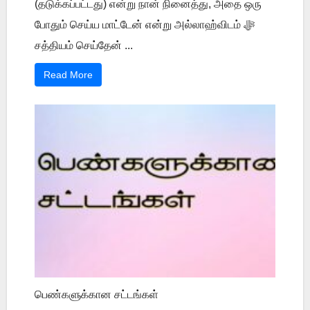
(தடுக்கப்பட்டது) என்று நான் நினைத்து, அதை ஒரு
போதும் செய்ய மாட்டேன் என்று அல்லாஹ்விடம் ﷻ
சத்தியம் செய்தேன் ...
Read More
பெண்களுக்கான சட்டங்கள்