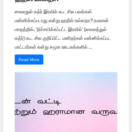
லைலதுல் கத்ர் இரவில் கூட சில பவங்கள்
மன்னிக்கப்படாது என்று ஹதீஸ் உள்ளதா? ரமலான்
மாதத்தில், 'நிச்சயிக்கப்பட்ட இரவில்' (லைலத்துல்
கத்ர்) கூட சில குறிப்பிட்ட மனிதர்கள் மன்னிக்கப்பட
மாட்டார்கள் என்று சமூக ஊடகங்களில் ...
Read More