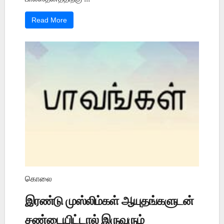
Read More
கொலை
இரண்டு முஸ்லிம்கள் ஆயுதங்களுடன்
சண்டையிட்டால் இருவரும்