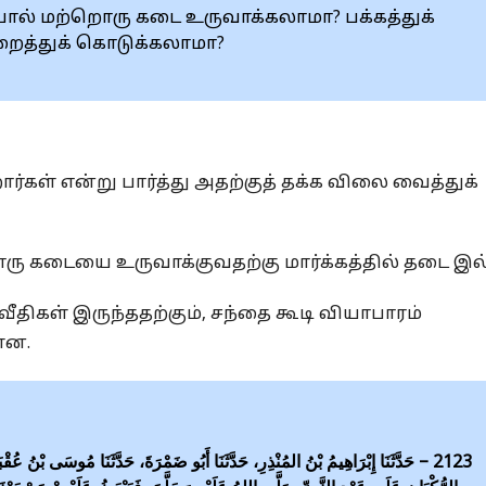
ோல் மற்றொரு கடை உருவாக்கலாமா? பக்கத்துக்
ைத்துக் கொடுக்கலாமா?
்கள் என்று பார்த்து அதற்குத் தக்க விலை வைத்துக்
ொரு கடையை உருவாக்குவதற்கு மார்க்கத்தில் தடை இ
ீதிகள் இருந்ததற்கும், சந்தை கூடி வியாபாரம்
ளன.
حَدَّثَنَا إِبْرَاهِيمُ بْنُ المُنْذِرِ، حَدَّثَنَا أَبُو ضَمْرَةَ، حَدَّثَنَا مُوسَى بْنُ عُقْبَةَ،