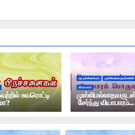
மத நல்லிணக்கம்
முஸ்லிமல்லாதவர்களின்
வியாபாரம்
ுவற்றில் சுவரொட்டி
முஸ்லிமல்லாதவருடன
மா?
சேர்ந்து வியாபாரம்
செய்யலாமா?