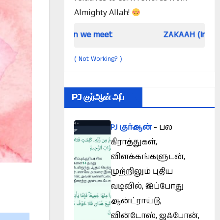
Almighty Allah!
hen we meet
ZAKAAH (In the light of Qur an 
Not Working?
(
)
PJ குர்ஆன் அப்
PJ குர்ஆன்
- பல
கிராத்துகள்,
விளக்கங்களுடன்,
முற்றிலும் புதிய
வடிவில், இப்போது
ஆன்ட்ராய்டு,
வின்டோஸ், ஜஃபோன்,