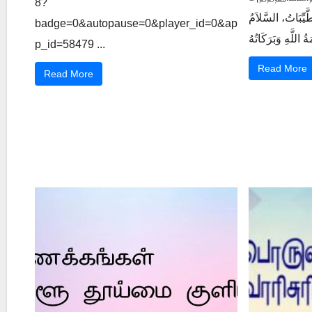
8?
َّيِّبَاتُ، السَّلاَمُ
badge=0&autopause=0&player_id=0&ap
p_id=58479 ...
Read More
Read More