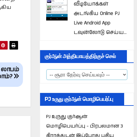
வீடியோக்கள்
ுகிய
அடங்கிய Online PJ
Live Android App
டவுன்லோடு செய்ய...
குர்ஆன் அத்தியாயத்திற்குச் செல்
 லாபம்
ாம்?
PJ உருது குர்ஆன் மொழிபெயர்ப்பு
PJ உருது குர்ஆன்
மொழிபெயர்ப்பு - பிரபலமான 3
கிராத்துடன் இப்போது புதிய