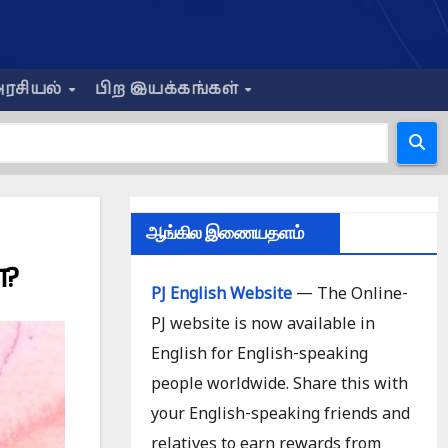
ரசியல்
பிற இயக்கங்கள்
ஆங்கில இணையதளம்
ா?
PJ English Website
— The Online-
PJ website is now available in
English for English-speaking
people worldwide. Share this with
your English-speaking friends and
relatives to earn rewards from