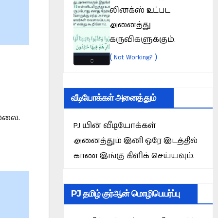
லினக்ஸ் உட்பட
அனைத்து
கருவிகளுக்கும்.
(
)
Not Working?
வீடியோக்கள் அனைத்தும்
ல்லை.
PJ யின் வீடியோக்கள்
அனைத்தும் இனி ஒரே இடத்தில்
காண இங்கு கிளிக் செய்யவும்.
PJ தமிழ் குர்ஆன் மொழிபெயர்ப்பு