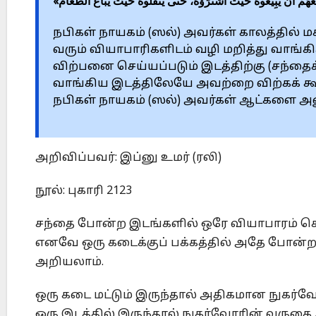
نَعُهُمْ أَنْ يَبِيعُوهُ حَيْثُ اشْتَرَوْهُ، حَتَّى يَنْقُلُوهُ حَيْثُ يُبَاعُ الطَّعَامُ
நபிகள் நாயகம் (ஸல்) அவர்கள் காலத்தில் 
வரும் வியாபாரிகளிடம் வழி மறித்து வாங்
விற்பனை செய்யப்படும் இடத்திற்கு (சந்தை
வாங்கிய இடத்திலேயே அவற்றை விற்கக் கூ
நபிகள் நாயகம் (ஸல்) அவர்கள் ஆட்களை அனு
அறிவிப்பவர்: இப்னு உமர் (ரலி)
நூல்: புகாரி 2123
சந்தை போன்ற இடங்களில் ஒரே வியாபாரம் செய்ய
எனவே ஒரு கடைக்குப் பக்கத்தில் அதே போன்
அறியலாம்.
ஒரு கடை மட்டும் இருந்தால் அதிகமான நுகர்
ஒரு இடத்தில் இருந்தால் நுகர்வோரின் வருகை 