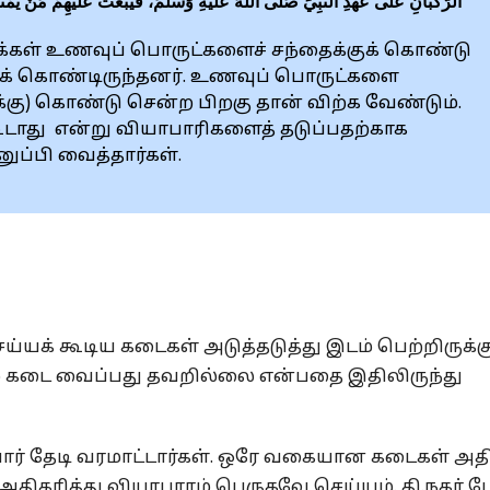
الرُّكْبَانِ عَلَى عَهْدِ النَّبِيِّ صَلَّى اللهُ عَلَيْهِ وَسَلَّمَ، فَيَبْعَثُ عَلَيْهِمْ مَنْ يَمْ»
மக்கள் உணவுப் பொருட்களைச் சந்தைக்குக் கொண்டு
கிக் கொண்டிருந்தனர். உணவுப் பொருட்களை
க்கு) கொண்டு சென்ற பிறகு தான் விற்க வேண்டும்.
டாது என்று வியாபாரிகளைத் தடுப்பதற்காக
ப்பி வைத்தார்கள்.
க் கூடிய கடைகள் அடுத்தடுத்து இடம் பெற்றிருக்கு
ற கடை வைப்பது தவறில்லை என்பதை இதிலிருந்து
வோர் தேடி வரமாட்டார்கள். ஒரே வகையான கடைகள் அ
அதிகரித்து வியாபாரம் பெருகவே செய்யும். தி.நகர்