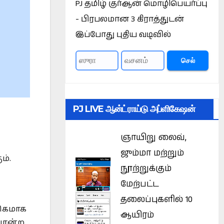
PJ தமிழ் குர்ஆன் மொழிபெயர்ப்பு
- பிரபலமான 3 கிராத்துடன்
இப்போது புதிய வடிவில்
செல்
PJ LIVE ஆன்ட்ராய்டு அப்ளிகேஷன்
ஞாயிறு லைவ்,
ஜும்மா மற்றும்
ம்.
நூற்றுக்கும்
மேற்பட்ட
தலைப்புகளில் 10
திகமாக
ஆயிரம்
 போன்ற