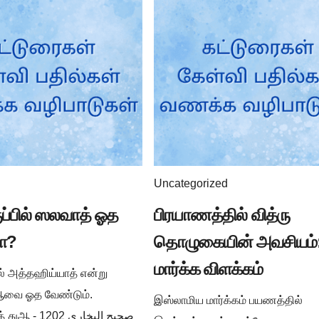
Uncategorized
ுப்பில் ஸலவாத் ஓத
பிரயாணத்தில் வித்ரு
ா?
தொழுகையின் அவசியம்:
மார்க்க விளக்கம்
ில் அத்தஹிய்யாத் என்று
ுஆவை ஓத வேண்டும்.
இஸ்லாமிய மார்க்கம் பயணத்தில்
صحيح البخار -