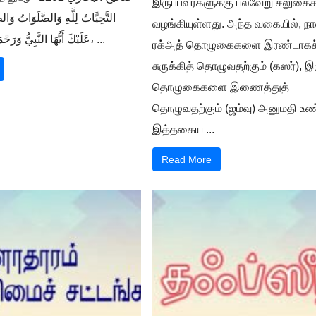
இருப்பவர்களுக்கு பல்வேறு சலுக
التَّحِيَّاتُ لِلَّهِ وَالصَّلَوَاتُ وَالط
வழங்கியுள்ளது. அந்த வகையில், நா
عَلَيْكَ أَيُّهَا النَّبِيُّ وَرَحْمَةُ اللَّهِ وَبَرَكَاتُهُ، ...
ரக்அத் தொழுகைகளை இரண்டாகச
சுருக்கித் தொழுவதற்கும் (கஸர்), இ
தொழுகைகளை இணைத்துத்
தொழுவதற்கும் (ஜம்வு) அனுமதி உண்
இத்தகைய ...
Read More