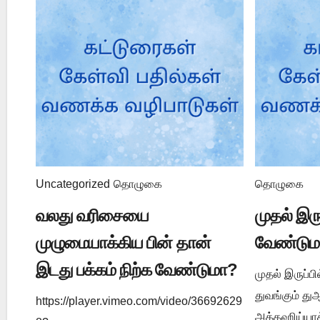
Uncategorized
தொழுகை
தொழுகை
வலது வரிசையை
முதல் இர
முழுமையாக்கிய பின் தான்
வேண்டும
இடது பக்கம் நிற்க வேண்டுமா?
முதல் இருப்ப
துவங்கும் த
https://player.vimeo.com/video/36692629
அத்தஹிய்யாத் துஆ ي 1202