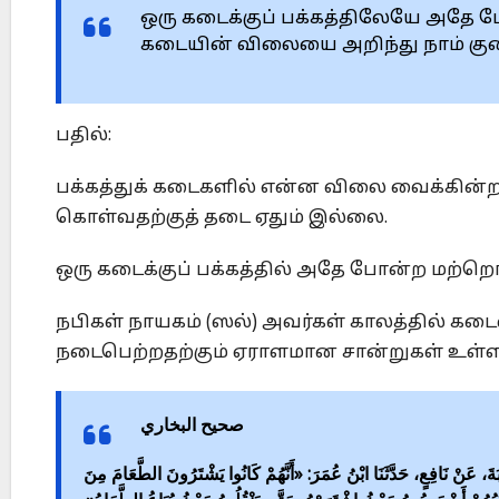
ஒரு கடைக்குப் பக்கத்திலேயே அதே ப
கடையின் விலையை அறிந்து நாம் குற
பதில்:
பக்கத்துக் கடைகளில் என்ன விலை வைக்கின்றார
கொள்வதற்குத் தடை ஏதும் இல்லை.
ஒரு கடைக்குப் பக்கத்தில் அதே போன்ற மற்ற
நபிகள் நாயகம் (ஸல்) அவர்கள் காலத்தில் கடைவ
நடைபெற்றதற்கும் ஏராளமான சான்றுகள் உள்
صحيح البخاري
2123 –  عَنْ نَافِعٍ، حَدَّثَنَا ابْنُ عُمَرَ: «أَنَّهُمْ كَانُوا يَشْتَرُونَ الطَّعَامَ مِنَ