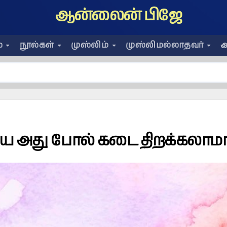
ஆன்லைன் பிஜே
ை
நூல்கள்
முஸ்லிம்
முஸ்லிமல்லாதவர்
அ
ேயே அது போல் கடை திறக்கலாம