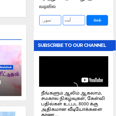
வடிவில்
செல்
SUBSCRIBE TO OUR CHANNEL
 கேள்விகள்
்