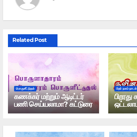
Related Post
பொருளீட்டுதல்
பிறர் நலம் நாடல்
கணக்கர் மற்றும் ஆடிட்டர்
பிறரது ச
பணி செய்யலாமா? கட்டுரை
ஒட்டலா