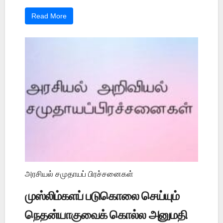
Read More
அரசியல் சமுதாயப் பிரச்சனைகள்
முஸ்லிம்களப் படுகொலை செய்யும்
நெதன்யாகுவைக் கொல்ல அனுமதி