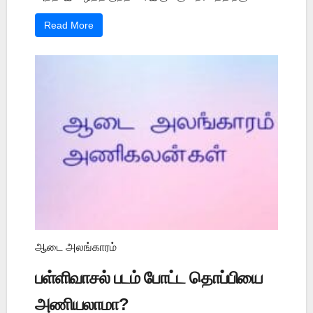
Read More
ஆடை அலங்காரம்
பள்ளிவாசல் படம் போட்ட தொப்பியை
அணியலாமா?