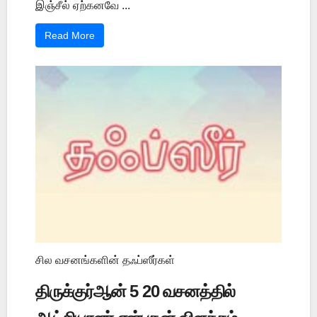
இஞ்சீல் ஏற்கனவே ...
Read More
சில வசனங்களின் தஃப்ஸீர்கள்
திருக்குர்ஆன் 5 20 வசனத்தில்