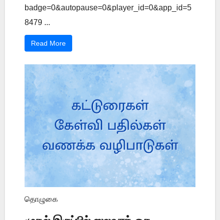
badge=0&autopause=0&player_id=0&app_id=5
8479 ...
Read More
தொழுகை