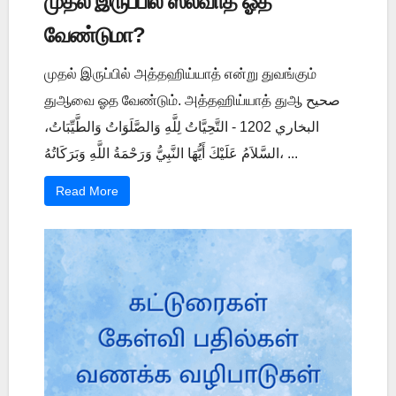
முதல் இருப்பில் ஸலவாத் ஓத
வேண்டுமா?
முதல் இருப்பில் அத்தஹிய்யாத் என்று துவங்கும்
துஆவை ஓத வேண்டும். அத்தஹிய்யாத் துஆ صحيح
البخاري 1202 - التَّحِيَّاتُ لِلَّهِ وَالصَّلَوَاتُ وَالطَّيِّبَاتُ،
السَّلاَمُ عَلَيْكَ أَيُّهَا النَّبِيُّ وَرَحْمَةُ اللَّهِ وَبَرَكَاتُهُ، ...
Read More