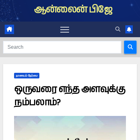
Skip
ஆன்லைன் பிஜே
to
content
நாணயம் நேர்மை
ஒருவரை எந்த அளவுக்கு
நம்பலாம்?