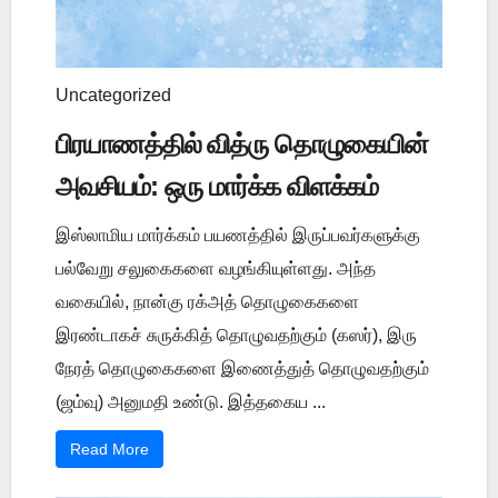
Uncategorized
பிரயாணத்தில் வித்ரு தொழுகையின்
அவசியம்: ஒரு மார்க்க விளக்கம்
இஸ்லாமிய மார்க்கம் பயணத்தில் இருப்பவர்களுக்கு
பல்வேறு சலுகைகளை வழங்கியுள்ளது. அந்த
வகையில், நான்கு ரக்அத் தொழுகைகளை
இரண்டாகச் சுருக்கித் தொழுவதற்கும் (கஸர்), இரு
நேரத் தொழுகைகளை இணைத்துத் தொழுவதற்கும்
(ஜம்வு) அனுமதி உண்டு. இத்தகைய ...
Read More