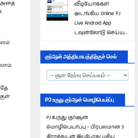
வீடியோக்கள்
ு அதை
க
அடங்கிய Online PJ
Live Android App
டவுன்லோடு செய்ய...
ூலம்
குர்ஆன் அத்தியாயத்திற்குச் செல்
லாம்
இதே
குள்
PJ உருது குர்ஆன் மொழிபெயர்ப்பு
PJ உருது குர்ஆன்
மொழிபெயர்ப்பு - பிரபலமான 3
கிராத்துடன் இப்போது புதிய