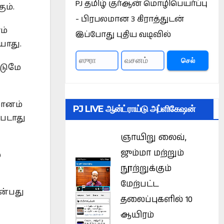
PJ தமிழ் குர்ஆன் மொழிபெயர்ப்பு
ும்.
- பிரபலமான 3 கிராத்துடன்
ம்
இப்போது புதிய வடிவில்
யாது.
செல்
்டுமே
மானம்
PJ LIVE ஆன்ட்ராய்டு அப்ளிகேஷன்
்படாது
ஞாயிறு லைவ்,
ஜும்மா மற்றும்
்
நூற்றுக்கும்
மேற்பட்ட
என்பது
தலைப்புகளில் 10
ஆயிரம்