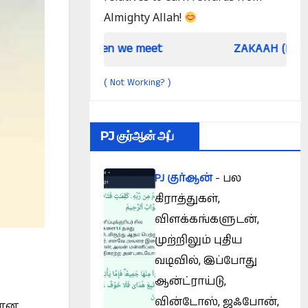
Almighty Allah!
When we meet
ZAKAAH (In the light of Qu
Not Working?
(
)
PJ குர்ஆன் அப்
PJ குர்ஆன்
- பல
கிராத்துகள்,
விளக்கங்களுடன்,
முற்றிலும் புதிய
வடிவில், இப்போது
ஆன்ட்ராய்டு,
வின்டோஸ், ஜஃபோன்,
மான