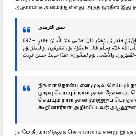
ஆதாரமாக அமைந்துள்ளது. அந்த ஹதீஸ் இது த
سنن الترمذي
697 – حَدَّثَنَا مُحَمَّدُ بْنُ إِسْمَاعِيلَ قَالَ: حَدَّثَنَا إِبْرَاهِيمُ بْنُ المُنْذِرِ قَالَ: حَدَّثَنَا إِسْحَاقُ بْنُ جَعْفَرِ بْنِ مُحَمَّدٍ قَالَ: حَدَّثَنِي عَبْدُ اللَّهِ بْنُ جَعْفَرٍ،
َلَّى اللَّهُ عَلَيْهِ وَسَلَّمَ قَالَ: «الصَّوْمُ يَوْمَ تَصُومُونَ، وَالفِطْرُ يَوْمَ
تُفْطِرُونَ، وَالأَضْحَى يَوْمَ تُضَحُّونَ»: «هَذَا حَدِيثٌ حَسَنٌ غَرِيبٌ»
நீங்கள் நோன்பு என முடிவு செய்யும் 
முடிவு செய்யும் நாள் தான் நோன்புப் 
செய்யும் நாள் தான் ஹஜ்ஜுப் பெருநா
கூறினார்கள். அறிவிப்பவர்: அபூஹுரைரா
நாமே தீர்மானித்துக் கொள்ளலாம் என்று இந்த 