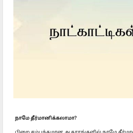
Did Jesus Resurrect on Sunday or Monday?
நாமே தீர்மானிக்கலாமா?
பிறை சம்பந்தமான ஆதாரங்களில் நாமே தீர்மா