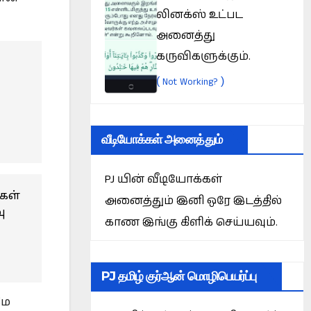
லினக்ஸ் உட்பட
அனைத்து
கருவிகளுக்கும்.
(
)
Not Working?
வீடியோக்கள் அனைத்தும்
PJ யின் வீடியோக்கள்
்கள்
அனைத்தும் இனி ஒரே இடத்தில்
ு
காண இங்கு கிளிக் செய்யவும்.
PJ தமிழ் குர்ஆன் மொழிபெயர்ப்பு
மே