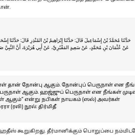
ான்.
عَنْ عُثْمَانَ بْنِ مُحَمَّدٍ، عَنْ سَعِيدٍ المَقْبُرِيِّ، عَنْ أَبِي هُرَيْرَةَ، أَنَّ النَّبِيَّ ص
நாள் தான் நோன்பு ஆகும். நோன்புப் பெருநாள் என நீங
பெருநாள் ஆகும். ஹஜ்ஜுப் பெருநாள் என நீங்கள் முடிவ
ள் ஆகும்” என்று நபிகள் நாயகம் (ஸல்) அவர்கள்
 (ரலி) நூல்: திர்மிதீ
ஹதீஸ் கூறுகிறது. தீர்மானிக்கும் பொறுப்பை நம்மிட