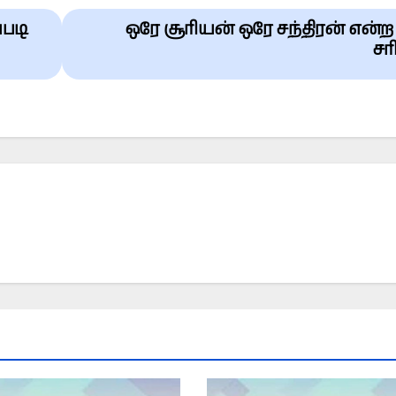
படி
ஒரே சூரியன் ஒரே சந்திரன் என்ற
சர