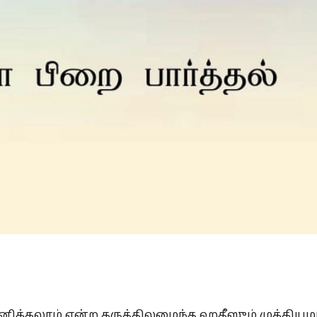
Is Prophet Muhammad superior to Jesus?
னிக்கலாம் என்ற கருத்திலமைந்த ஹதீஸும் முக்கிய