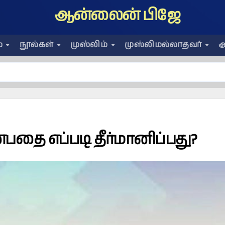
ஆன்லைன் பிஜே
ை
நூல்கள்
முஸ்லிம்
முஸ்லிமல்லாதவர்
அ
பதை எப்படி தீர்மானிப்பது?