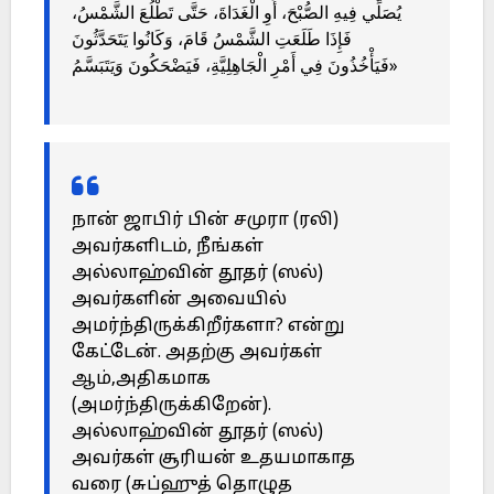
يُصَلِّي فِيهِ الصُّبْحَ، أَوِ الْغَدَاةَ، حَتَّى تَطْلُعَ الشَّمْسُ،
فَإِذَا طَلَعَتِ الشَّمْسُ قَامَ، وَكَانُوا يَتَحَدَّثُونَ
فَيَأْخُذُونَ فِي أَمْرِ الْجَاهِلِيَّةِ، فَيَضْحَكُونَ وَيَتَبَسَّمُ»
நான் ஜாபிர் பின் சமுரா (ரலி)
அவர்களிடம், நீங்கள்
அல்லாஹ்வின் தூதர் (ஸல்)
அவர்களின் அவையில்
அமர்ந்திருக்கிறீர்களா? என்று
கேட்டேன். அதற்கு அவர்கள்
ஆம்,அதிகமாக
(அமர்ந்திருக்கிறேன்).
அல்லாஹ்வின் தூதர் (ஸல்)
அவர்கள் சூரியன் உதயமாகாத
வரை (சுப்ஹுத் தொழுத