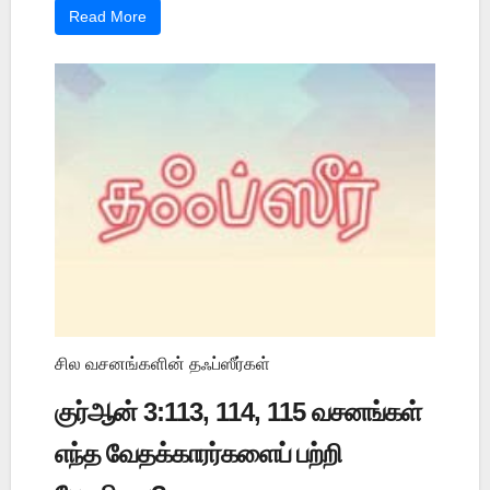
Read More
சில வசனங்களின் தஃப்ஸீர்கள்
குர்ஆன் 3:113, 114, 115 வசனங்கள்
எந்த வேதக்காரர்களைப் பற்றி