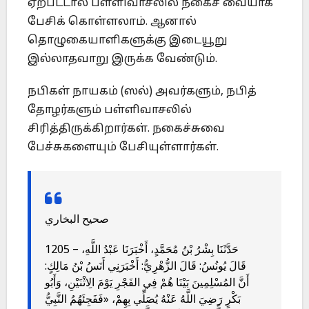
ஏற்பட்டால் பள்ளிவாசலில் நகைச் வையாக
பேசிக் கொள்ளலாம். ஆனால்
தொழுகையாளிகளுக்கு இடையூறு
இல்லாதவாறு இருக்க வேண்டும்.
நபிகள் நாயகம் (ஸல்) அவர்களும், நபித்
தோழர்களும் பள்ளிவாசலில்
சிரித்திருக்கிறார்கள். நகைச்சுவை
பேச்சுகளையும் பேசியுள்ளார்கள்.
صحيح البخاري
1205 – حَدَّثَنَا بِشْرُ بْنُ مُحَمَّدٍ، أَخْبَرَنَا عَبْدُ اللَّهِ،
قَالَ يُونُسُ: قَالَ الزُّهْرِيُّ: أَخْبَرَنِي أَنَسُ بْنُ مَالِكٍ:
أَنَّ المُسْلِمِينَ بَيْنَا هُمْ فِي الفَجْرِ يَوْمَ الِاثْنَيْنِ، وَأَبُو
بَكْرٍ رَضِيَ اللَّهُ عَنْهُ يُصَلِّي بِهِمْ، «فَفَجِئَهُمُ النَّبِيُّ