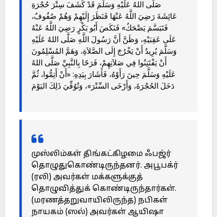
صَلَّى اللهُ عَلَيْهِ وَسَلَّمَ قَدْ كَشَفَ سِتْرَ حُجْرَةِ
عَائِشَةَ رَضِيَ اللَّهُ عَنْهَا فَنَظَرَ إِلَيْهِمْ وَهُمْ صُفُوفٌ،
فَتَبَسَّمَ يَضْحَكُ» فَنَكَصَ أَبُو بَكْرٍ رَضِيَ اللَّهُ عَنْهُ
عَلَى عَقِبَيْهِ، وَظَنَّ أَنَّ رَسُولَ اللَّهِ صَلَّى اللهُ عَلَيْهِ
وَسَلَّمَ يُرِيدُ أَنْ يَخْرُجَ إِلَى الصَّلاَةِ، وَهَمَّ المُسْلِمُونَ
أَنْ يَفْتَتِنُوا فِي صَلاَتِهِمْ، فَرَحًا بِالنَّبِيِّ صَلَّى اللهُ
عَلَيْهِ وَسَلَّمَ حِينَ رَأَوْهُ، فَأَشَارَ بِيَدِهِ: «أَنْ أَتِمُّوا، ثُمَّ
دَخَلَ الحُجْرَةَ، وَأَرْخَى السِّتْرَ»، وَتُوُفِّيَ ذَلِكَ اليَوْمَ
முஸ்லிம்கள் திங்கட்கிழமை ஃபஜ்ர்
தொழுதுகொண்டிருந்தனர். அபூபக்ர்
(ரலி) அவர்கள் மக்களுக்குத்
தொழுவித்துக் கொண்டிருந்தார்கள்.
(மரணத்தறுவாயிலிருந்த) நபிகள்
நாயகம் (ஸல்) அவர்கள் ஆயிஷா