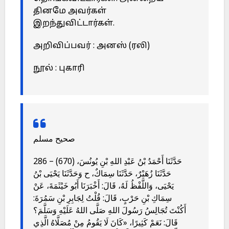
தினமே அவர்கள்
இறந்துவிட்டார்கள்.
அறிவிப்பவர் : அனஸ் (ரலி)
நூல் : புகாரி
صحيح مسلم
286 – (670) حَدَّثَنَا أَحْمَدُ بْنُ عَبْدِ اللهِ بْنِ يُونُسَ،
حَدَّثَنَا زُهَيْرٌ، حَدَّثَنَا سِمَاكٌ، ح وَحَدَّثَنَا يَحْيَى بْنُ
يَحْيَى، وَاللَّفْظُ لَهُ، قَالَ: أَخْبَرَنَا أَبُو خَيْثَمَةَ، عَنْ
سِمَاكِ بْنِ حَرْبٍ، قَالَ: قُلْتُ لِجَابِرِ بْنِ سَمُرَةَ:
أَكُنْتَ تُجَالِسُ رَسُولَ اللهِ صَلَّى اللهُ عَلَيْهِ وَسَلَّمَ؟
قَالَ: نَعَمْ كَثِيرًا، «كَانَ لَا يَقُومُ مِنْ مُصَلَّاهُ الَّذِي