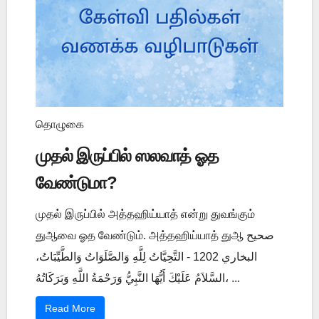
தொழுகை
முதல் இருப்பில் ஸலவாத் ஓத
வேண்டுமா?
முதல் இருப்பில் அத்தஹிய்யாத் என்று துவங்கும்
துஆவை ஓத வேண்டும். அத்தஹிய்யாத் துஆ صحيح
البخاري 1202 - التَّحِيَّاتُ لِلَّهِ وَالصَّلَوَاتُ وَالطَّيِّبَاتُ،
السَّلاَمُ عَلَيْكَ أَيُّهَا النَّبِيُّ وَرَحْمَةُ اللَّهِ وَبَرَكَاتُهُ، ...
Read More