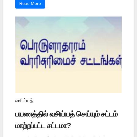
Read More
வசிய்யத்
பயணத்தில் வசிய்யத் செய்யும் சட்டம்
மாற்றப்பட்ட சட்டமா?