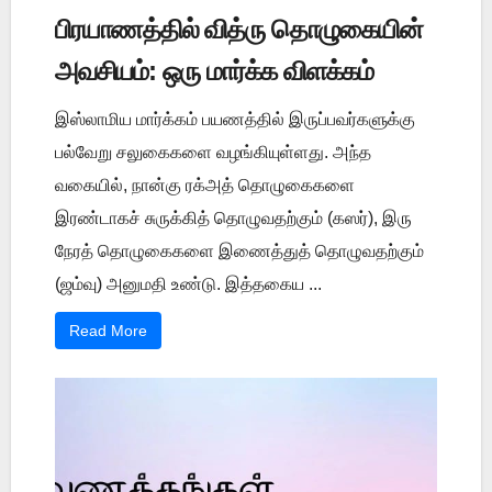
பிரயாணத்தில் வித்ரு தொழுகையின்
அவசியம்: ஒரு மார்க்க விளக்கம்
இஸ்லாமிய மார்க்கம் பயணத்தில் இருப்பவர்களுக்கு
பல்வேறு சலுகைகளை வழங்கியுள்ளது. அந்த
வகையில், நான்கு ரக்அத் தொழுகைகளை
இரண்டாகச் சுருக்கித் தொழுவதற்கும் (கஸர்), இரு
நேரத் தொழுகைகளை இணைத்துத் தொழுவதற்கும்
(ஜம்வு) அனுமதி உண்டு. இத்தகைய ...
Read More