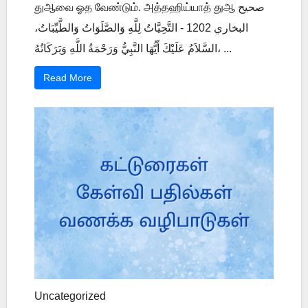
துஆவை ஓத வேண்டும். அத்தஹிய்யாத் துஆ صحيح
البخاري 1202 - التَّحِيَّاتُ لِلَّهِ وَالصَّلَوَاتُ وَالطَّيِّبَاتُ،
السَّلاَمُ عَلَيْكَ أَيُّهَا النَّبِيُّ وَرَحْمَةُ اللَّهِ وَبَرَكَاتُهُ، ...
Read More
Uncategorized