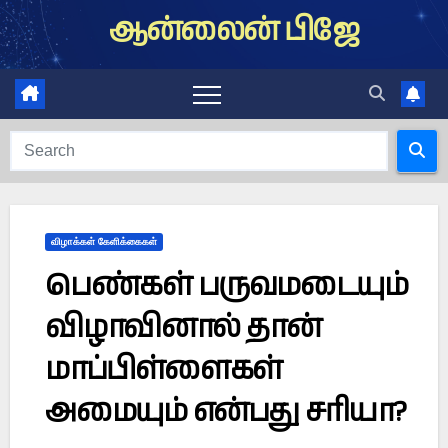
Skip
ஆன்லைன் பிஜே
to
content
விழாக்கள் கேளிக்கைகள்
பெண்கள் பருவமடையும்
விழாவினால் தான்
மாப்பிள்ளைகள்
அமையும் என்பது சரியா?