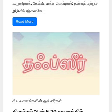
கூறுகிறான். கேள்வி என்னவென்றால்: தவ்ராத் மற்றும்
இஞ்சீல் ஏற்கனவே ...
Read More
சில வசனங்களின் தஃப்ஸீர்கள்
திருக்குர்ஆன் 5 20 வசனத்தில்