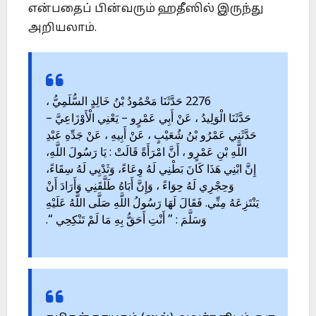
என்பதைப் பின்வரும் ஹதீஸில் இருந்து
அறியலாம்.
2276 حَدَّثَنَا مَحْمُودُ بْنُ خَالِدٍ السُّلَمِيُّ ،
حَدَّثَنَا الْوَلِيدُ ، عَنْ أَبِي عَمْرٍو – يَعْنِي الْأَوْزَاعِيَّ –
حَدَّثَنِي عَمْرُو بْنُ شُعَيْبٍ ، عَنْ أَبِيهِ ، عَنْ جَدِّهِ عَبْدِ
اللَّهِ بْنِ عَمْرٍو ، أَنَّ امْرَأَةً قَالَتْ : يَا رَسُولَ اللَّهِ،
إِنَّ ابْنِي هَذَا كَانَ بَطْنِي لَهُ وِعَاءً، وَثَدْيِي لَهُ سِقَاءً،
وَحِجْرِي لَهُ حِوَاءً ، وَإِنَّ أَبَاهُ طَلَّقَنِي وَأَرَادَ أَنْ
يَنْتَزِعَهُ مِنِّي. فَقَالَ لَهَا رَسُولُ اللَّهِ صَلَّى اللَّهُ عَلَيْهِ
وَسَلَّمَ : ” أَنْتِ أَحَقُّ بِهِ مَا لَمْ تَنْكِحِي “.