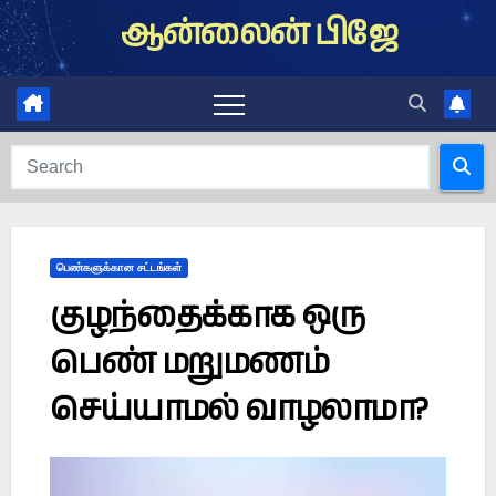
Skip
ஆன்லைன் பிஜே
to
content
பெண்களுக்கான சட்டங்கள்
குழந்தைக்காக ஒரு
பெண் மறுமணம்
செய்யாமல் வாழலாமா?