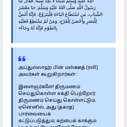
اللهُ عَلَيْهِ وَسَلَّمَ شَبَابًا لاَ نَجِدُ شَيْئًا، فَقَالَ لَنَا
رَسُولُ اللَّهِ صَلَّى اللهُ عَلَيْهِ وَسَلَّمَ: «يَا مَعْشَرَ
الشَّبَابِ، مَنِ اسْتَطَاعَ البَاءَةَ فَلْيَتَزَوَّجْ، فَإِنَّهُ أَغَضُّ
لِلْبَصَرِ وَأَحْصَنُ لِلْفَرْجِ، وَمَنْ لَمْ يَسْتَطِعْ فَعَلَيْهِ
بِالصَّوْمِ فَإِنَّهُ لَهُ وِجَاءٌ»
அப்துல்லாஹ் பின் மஸ்ஊத் (ரலி)
அவர்கள் கூறுகிறார்கள் :
இளைஞர்களே! திருமணம்
செய்துகொள்ள சக்தி பெற்றோர்
திருமணம் செய்து கொள்ளட்டும்.
ஏனெனில், அது (தகாத)
பார்வையைக்
கட்டுப்படுத்தும்; கற்பைக் காக்கும்.