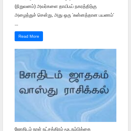
(நிறுவனம்) அவர்களை தாயிஃப் நகரத்திற்கு
அழைத்துச் சென்று, அது ஒரு 'சுன்னத்தான பயணம்'
...
Read More
ஜோதிடம் நாள் நட்சத்திரம் மூடநம்பிக்கை