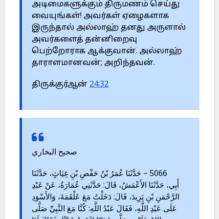
அடிமைகளுக்கும் திருமணம் செய்து
வையுங்கள்! அவர்கள் ஏழைகளாக
இருந்தால் அல்லாஹ் தனது அருளால்
அவர்களைத் தன்னிறைவு
பெற்றோராக ஆக்குவான். அல்லாஹ்
தாராளமானவன்; அறிந்தவன்.
திருக்குர்ஆன்
24:32
صحيح البخاري
5066 – حَدَّثَنَا عُمَرُ بْنُ حَفْصِ بْنِ غِيَاثٍ، حَدَّثَنَا
أَبِي، حَدَّثَنَا الأَعْمَشُ، قَالَ: حَدَّثَنِي عُمَارَةُ، عَنْ عَبْدِ
الرَّحْمَنِ بْنِ يَزِيدَ، قَالَ: دَخَلْتُ مَعَ عَلْقَمَةَ، وَالأَسْوَدِ
عَلَى عَبْدِ اللَّهِ، فَقَالَ عَبْدُ اللَّهِ: كُنَّا مَعَ النَّبِيِّ صَلَّى