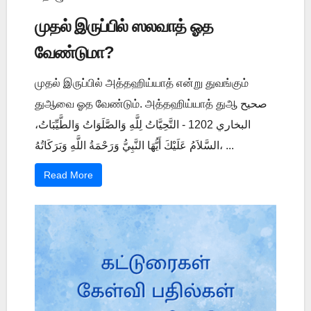
முதல் இருப்பில் ஸலவாத் ஓத
வேண்டுமா?
முதல் இருப்பில் அத்தஹிய்யாத் என்று துவங்கும்
துஆவை ஓத வேண்டும். அத்தஹிய்யாத் துஆ صحيح
البخاري 1202 - التَّحِيَّاتُ لِلَّهِ وَالصَّلَوَاتُ وَالطَّيِّبَاتُ،
السَّلاَمُ عَلَيْكَ أَيُّهَا النَّبِيُّ وَرَحْمَةُ اللَّهِ وَبَرَكَاتُهُ، ...
Read More