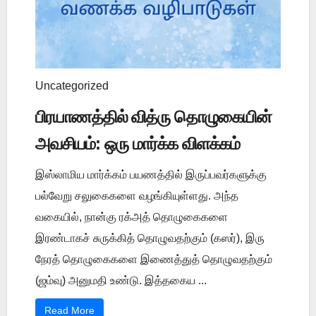
Uncategorized
பிரயாணத்தில் வித்ரு தொழுகையின்
அவசியம்: ஒரு மார்க்க விளக்கம்
இஸ்லாமிய மார்க்கம் பயணத்தில் இருப்பவர்களுக்கு
பல்வேறு சலுகைகளை வழங்கியுள்ளது. அந்த
வகையில், நான்கு ரக்அத் தொழுகைகளை
இரண்டாகச் சுருக்கித் தொழுவதற்கும் (கஸர்), இரு
நேரத் தொழுகைகளை இணைத்துத் தொழுவதற்கும்
(ஜம்வு) அனுமதி உண்டு. இத்தகைய ...
Read More