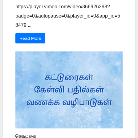
https://player.vimeo.com/video/366926298?
badge=0&autopause=0&player_id=0&app_id=5
8479 ...
Read More
தொழுகை