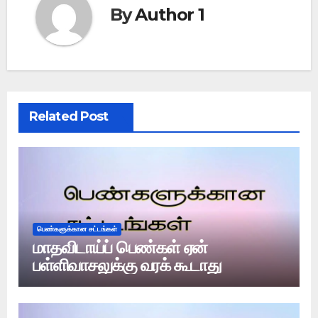
By
Author 1
Related Post
பெண்களுக்கான சட்டங்கள்
மாதவிடாய்ப் பெண்கள் ஏன்
பள்ளிவாசலுக்கு வரக் கூடாது