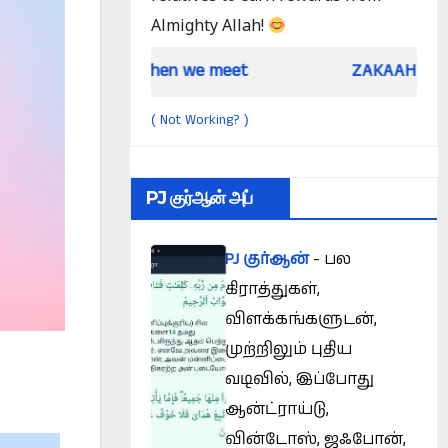
Almighty Allah!
When we meet
ZAKAAH (In the light of 
Not Working?
(
)
PJ குர்ஆன் அப்
PJ குர்ஆன்
- பல
கிராத்துகள்,
விளக்கங்களுடன்,
முற்றிலும் புதிய
வடிவில், இப்போது
ஆன்ட்ராய்டு,
வின்டோஸ், ஜஃபோன்,