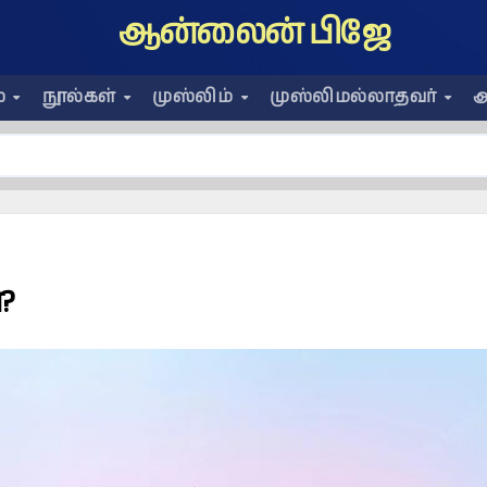
ஆன்லைன் பிஜே
ை
நூல்கள்
முஸ்லிம்
முஸ்லிமல்லாதவர்
அ
?