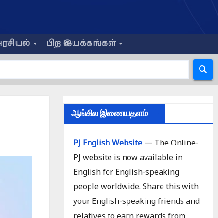
ரசியல்
பிற இயக்கங்கள்
ஆங்கில இணையதளம்
PJ English Website
— The Online-
PJ website is now available in
English for English-speaking
people worldwide. Share this with
your English-speaking friends and
relatives to earn rewards from