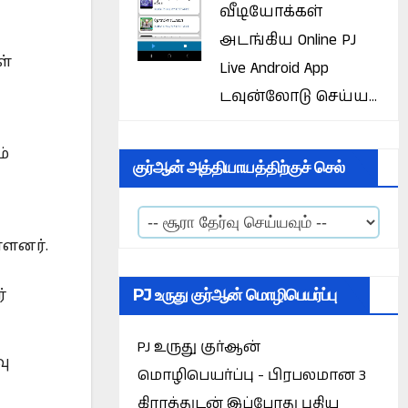
வீடியோக்கள்
அடங்கிய Online PJ
ள்
Live Android App
டவுன்லோடு செய்ய...
ம்
குர்ஆன் அத்தியாயத்திற்குச் செல்
்ளனர்.
PJ உருது குர்ஆன் மொழிபெயர்ப்பு
்
PJ உருது குர்ஆன்
வு
மொழிபெயர்ப்பு - பிரபலமான 3
கிராத்துடன் இப்போது புதிய