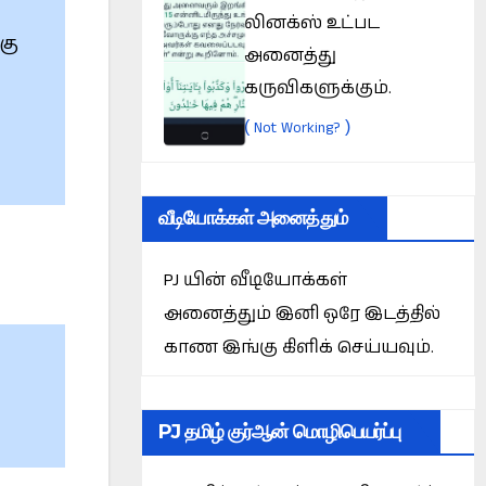
லினக்ஸ் உட்பட
கு
அனைத்து
கருவிகளுக்கும்.
(
)
Not Working?
வீடியோக்கள் அனைத்தும்
PJ யின் வீடியோக்கள்
அனைத்தும் இனி ஒரே இடத்தில்
காண இங்கு கிளிக் செய்யவும்.
PJ தமிழ் குர்ஆன் மொழிபெயர்ப்பு