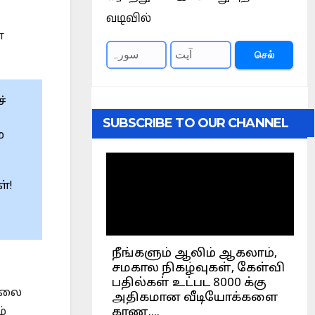
வடிவில்
்
செல்
்
SUBSCRIBE TO OUR CHANNEL
ே
்!
ல்லை
்