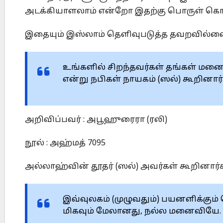
அடக்கியாளலாம் என்றோ இதற்கு பொருள் கொள
இதையும் இஸ்லாம் தெளிவுபடுத்த தவறவில்ல
உங்களில் சிறந்தவர்கள் தங்கள் மன
என்று நபிகள் நாயகம் (ஸல்) கூறினார்
அறிவிப்பவர் : அபூஹுரைரா (ரலி)
நூல் : அஹ்மத் 7095
அல்லாஹ்வின் தூதர் (ஸல்) அவர்கள் கூறினார்க
இவ்வுலகம் (முழுவதும்) பயனளிக்கும
மிகவும் மேலானது, நல்ல மனைவியே.