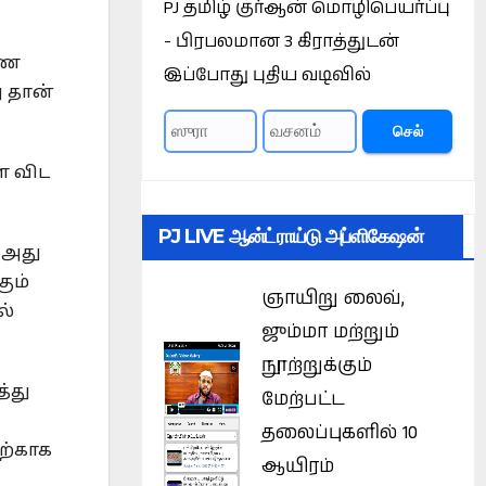
PJ தமிழ் குர்ஆன் மொழிபெயர்ப்பு
- பிரபலமான 3 கிராத்துடன்
ரண
இப்போது புதிய வடிவில்
ு தான்
செல்
ை விட
PJ LIVE ஆன்ட்ராய்டு அப்ளிகேஷன்
 அது
ும்
ஞாயிறு லைவ்,
ல்
ஜும்மா மற்றும்
நூற்றுக்கும்
்து
மேற்பட்ட
தலைப்புகளில் 10
தற்காக
ஆயிரம்