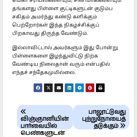
மெகா சீரியல்களையும், சினிமாக்களையும்
தங்களது பிள்ளை குட்டிகளுடன் குடும்ப
சகிதம் அமர்ந்து கண்டு களிக்கும்
பெற்றோர்கள் இந்த நிகழ்ச்சிக்குப்
பிறகாவது திருந்த வேண்டும்.
இல்லாவிட்டால் அவர்களும் இது போன்று
பிள்ளைகளை இழந்துவிட்டு நிற்க
வேண்டிய நிலைதான் வரும் என்பதில்
எந்தச் சந்தேகமுமில்லை.
Post
பாலூட்டுவது
navigation
விஞ்ஞானியின்
புற்றுநோயைத்
பார்வையில்
தடுக்கும்
பெண்களுடன்