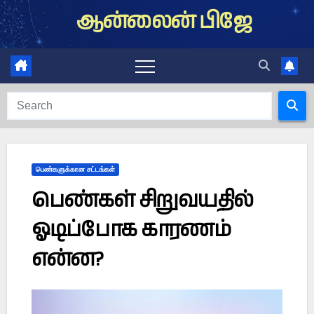
Skip
ஆன்லைன் பிஜே
to
content
பெண்களுக்கான சட்டங்கள்
பெண்கள் சிறுவயதில்
ஓடிப்போக காரணம்
என்ன?