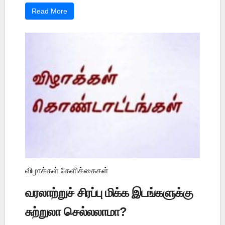
Read More
விழாக்கள் கேளிக்கைகள்
வரலாற்றுச் சிரப்பு மிக்க இடங்களுக்கு
சுற்றுலா செல்லலாமா?