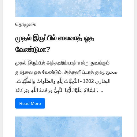
தொழுகை
முதல் இருப்பில் ஸலவாத் ஓத
வேண்டுமா?
முதல் இருப்பில் அத்தஹிய்யாத் என்று துவங்கும்
துஆவை ஓத வேண்டும். அத்தஹிய்யாத் துஆ صحيح
البخاري 1202 - التَّحِيَّاتُ لِلَّهِ وَالصَّلَوَاتُ وَالطَّيِّبَاتُ،
السَّلاَمُ عَلَيْكَ أَيُّهَا النَّبِيُّ وَرَحْمَةُ اللَّهِ وَبَرَكَاتُهُ، ...
Read More