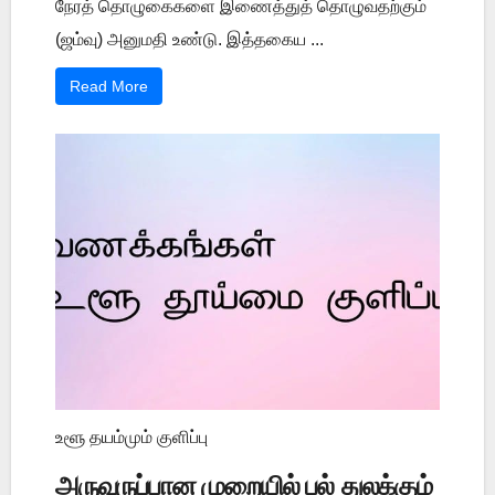
நேரத் தொழுகைகளை இணைத்துத் தொழுவதற்கும்
(ஜம்வு) அனுமதி உண்டு. இத்தகைய ...
Read More
உளூ தயம்மும் குளிப்பு
அருவருப்பான முறையில் பல் துலக்கும்