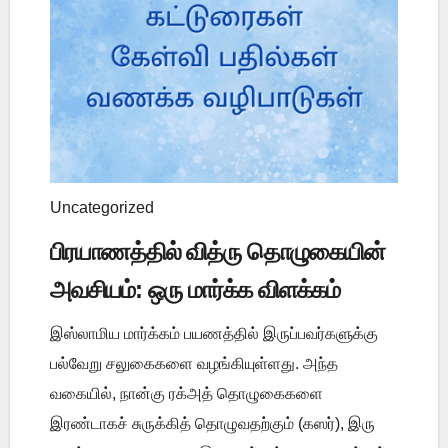
Uncategorized
பிரயாணத்தில் வித்ரு தொழுகையின்
அவசியம்: ஒரு மார்க்க விளக்கம்
இஸ்லாமிய மார்க்கம் பயணத்தில் இருப்பவர்களுக்கு
பல்வேறு சலுகைகளை வழங்கியுள்ளது. அந்த
வகையில், நான்கு ரக்அத் தொழுகைகளை
இரண்டாகச் சுருக்கித் தொழுவதற்கும் (கஸர்), இரு