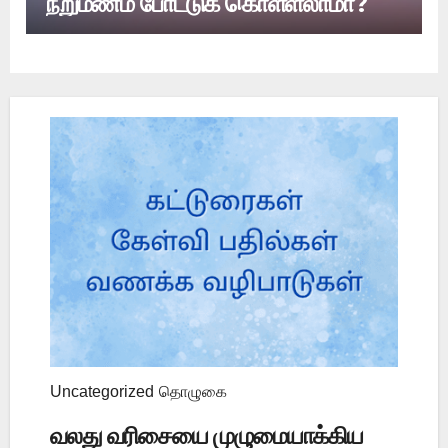
நறுமணம் போட்டுக் கொள்ளலாமா?
Uncategorized
தொழுகை
வலது வரிசையை முழுமையாக்கிய