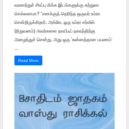
வரலாற்றுச் சிரப்பு மிக்க இடங்களுக்கு சுற்றுலா
செல்லலாமா? "எனக்குத் தெரிந்த ஒருவர் உம்ரா
சென்றிருக்கிறார். அங்கே, ஒரு உம்ரா சர்வீஸ்
(நிறுவனம்) அவர்களை தாயிஃப் நகரத்திற்கு
அழைத்துச் சென்று, அது ஒரு 'சுன்னத்தான பயணம்'
...
Read More