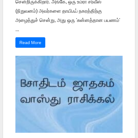
சென்றிருக்கிறார். அங்கே, ஒரு உம்ரா சர்வீஸ்
(நிறுவனம்) அவர்களை தாயிஃப் நகரத்திற்கு
அழைத்துச் சென்று, அது ஒரு 'சுன்னத்தான பயணம்'
...
Read More