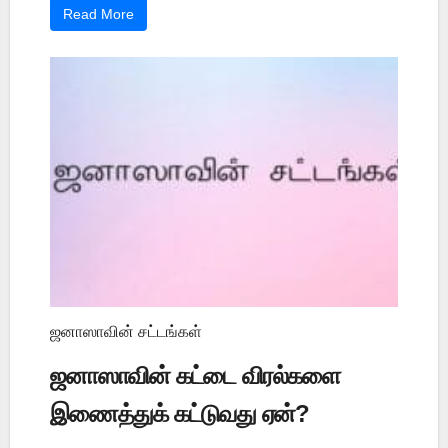
Read More
ஜனாஸாவின் சட்டங்கள்
ஜனாஸாவின் கட்டை விரல்களை
இணைத்துக் கட்டுவது ஏன்?