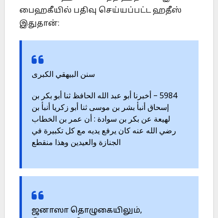
பைஹகீயில் பதிவு செய்யப்பட்ட ஹதீஸ்
இதுதான்:
سنن البيهقي الكبرى
5984 – أخبرنا أبو عبد الله الحافظ ثنا أبو بكر بن
إسحاق أنبأ بشر بن موسى ثنا أبو زكريا أنبأ بن
لهيعة عن بكر بن سوادة : أن عمر بن الخطاب
رضي الله عنه كان يرفع يديه مع كل تكبيرة في
الجنازة والعيدين وهذا منقطع
ஜனாஸா தொழுகையிலும்,