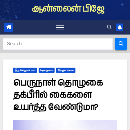
Skip
ஆன்லைன் பிஜே
to
content
இரு பெருநாட்கள்
தொழுகை
நிற்கும் நிலை
பெருநாள் தொழுகை
தக்பீரில் கைகளை
உயர்த்த வேண்டுமா?