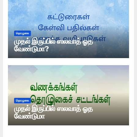
தொழுகை
முதல் இருப்பில் ஸலவாத் ஓத
வேண்டுமா?
தொழுகை
முதல் இருப்பில் ஸலவாத் ஓத
வேண்டுமா