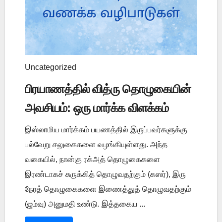
Uncategorized
பிரயாணத்தில் வித்ரு தொழுகையின்
அவசியம்: ஒரு மார்க்க விளக்கம்
இஸ்லாமிய மார்க்கம் பயணத்தில் இருப்பவர்களுக்கு
பல்வேறு சலுகைகளை வழங்கியுள்ளது. அந்த
வகையில், நான்கு ரக்அத் தொழுகைகளை
இரண்டாகச் சுருக்கித் தொழுவதற்கும் (கஸர்), இரு
நேரத் தொழுகைகளை இணைத்துத் தொழுவதற்கும்
(ஜம்வு) அனுமதி உண்டு. இத்தகைய ...