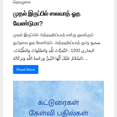
தொழுகை
முதல் இருப்பில் ஸலவாத் ஓத
வேண்டுமா?
முதல் இருப்பில் அத்தஹிய்யாத் என்று துவங்கும்
துஆவை ஓத வேண்டும். அத்தஹிய்யாத் துஆ صحيح
البخاري 1202 - التَّحِيَّاتُ لِلَّهِ وَالصَّلَوَاتُ وَالطَّيِّبَاتُ،
السَّلاَمُ عَلَيْكَ أَيُّهَا النَّبِيُّ وَرَحْمَةُ اللَّهِ وَبَرَكَاتُهُ، ...
Read More