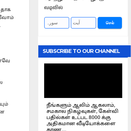
வடிவில்
பதாக
்வோம்
செல்
.
SUBSCRIBE TO OUR CHANNEL
எனவே
ல
ும்
தன