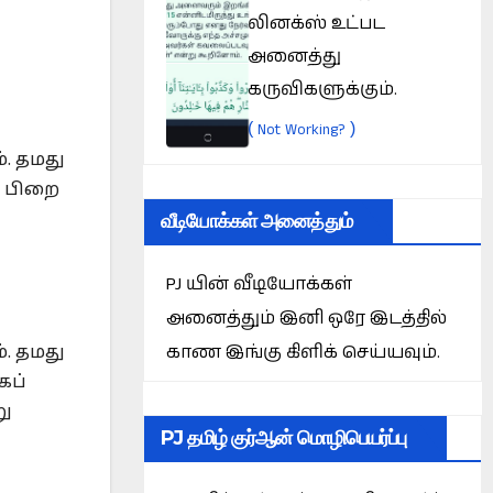
லினக்ஸ் உட்பட
அனைத்து
கருவிகளுக்கும்.
(
)
Not Working?
். தமது
் பிறை
வீடியோக்கள் அனைத்தும்
PJ யின் வீடியோக்கள்
அனைத்தும் இனி ஒரே இடத்தில்
காண இங்கு கிளிக் செய்யவும்.
். தமது
கப்
று
PJ தமிழ் குர்ஆன் மொழிபெயர்ப்பு