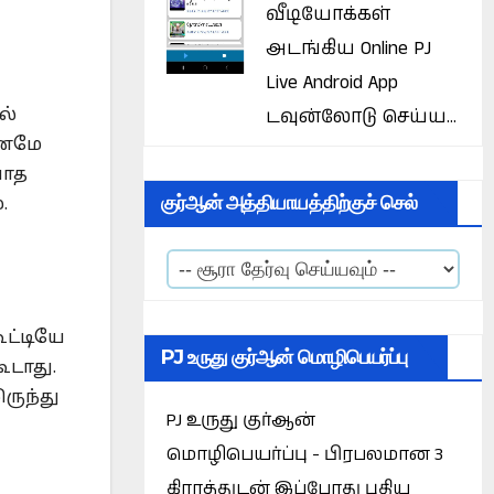
வீடியோக்கள்
அடங்கிய Online PJ
Live Android App
டவுன்லோடு செய்ய...
ல்
கணமே
யாத
குர்ஆன் அத்தியாயத்திற்குச் செல்
.
ட்டியே
PJ உருது குர்ஆன் மொழிபெயர்ப்பு
ூடாது.
ருந்து
PJ உருது குர்ஆன்
மொழிபெயர்ப்பு - பிரபலமான 3
கிராத்துடன் இப்போது புதிய