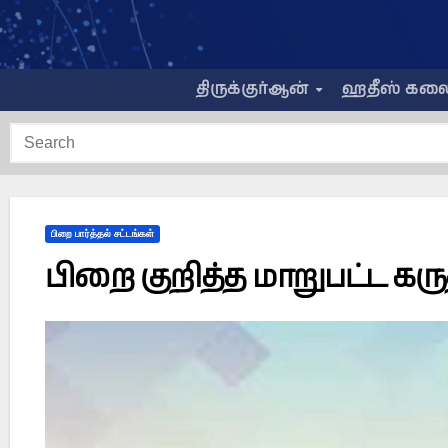
Skip
to
content
திருக்குர்ஆன்
ஹதீஸ் கல
பிறை பார்த்தல் சட்டங்கள்
பிறை குறித்த மாறுபட்ட கரு