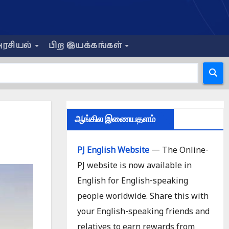
ரசியல்
பிற இயக்கங்கள்
ஆங்கில இணையதளம்
PJ English Website
— The Online-
PJ website is now available in
English for English-speaking
people worldwide. Share this with
your English-speaking friends and
relatives to earn rewards from