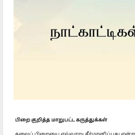
Did Jesus Resurrect on Sunday or Monday?
பிறை குறித்த மாறுபட்ட கருத்துக்கள்
தலைப் பிறையை எவ்வாறு தீர்மானிப்பது என்ற