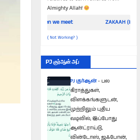
Almighty Allah!
When we meet
ZAKAAH (In the light of Qur
Not Working?
(
)
PJ குர்ஆன் அப்
PJ குர்ஆன்
- பல
கிராத்துகள்,
விளக்கங்களுடன்,
முற்றிலும் புதிய
வடிவில், இப்போது
ஆன்ட்ராய்டு,
வின்டோஸ், ஜஃபோன்,