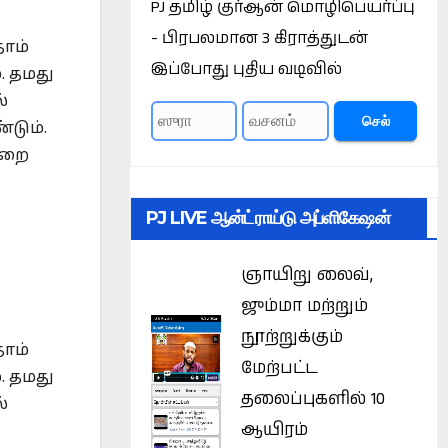
PJ தமிழ் குர்ஆன் மொழிபெயர்ப்பு
- பிரபலமான 3 கிராத்துடன்
தாம்
இப்போது புதிய வடிவில்
. தமது
்
செல்
டும்.
ிறை
PJ LIVE ஆன்ட்ராய்டு அப்ளிகேஷன்
ஞாயிறு லைவ்,
ஜும்மா மற்றும்
நூற்றுக்கும்
தாம்
மேற்பட்ட
. தமது
தலைப்புகளில் 10
்
ஆயிரம்