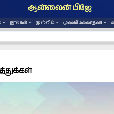
ஆன்லைன் பிஜே
ை
நூல்கள்
முஸ்லிம்
முஸ்லிமல்லாதவர்
அ
த்துக்கள்