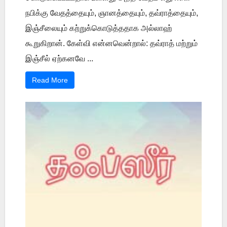
நபிக்கு வேதத்தையும், ஞானத்தையும், தவ்ராத்தையும்,
இஞ்சீலையும் கற்றுக்கொடுத்ததாக அல்லாஹ்
கூறுகிறான். கேள்வி என்னவென்றால்: தவ்ராத் மற்றும்
இஞ்சீல் ஏற்கனவே ...
Read More