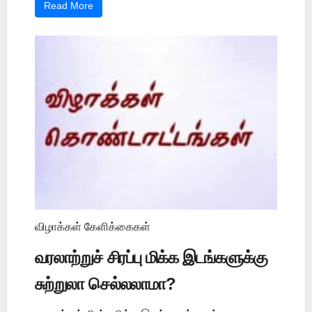
Read More
விழாக்கள் கேளிக்கைகள்
வரலாற்றுச் சிரப்பு மிக்க இடங்களுக்கு
சுற்றுலா செல்லலாமா?