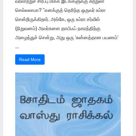
வரலாற்றுச் சிரப்பு மிக்க இடங்களுக்கு சுற்றுலா
செல்லலாமா? "எனக்குத் தெரிந்த ஒருவர் உம்ரா
சென்றிருக்கிறார். அங்கே, ஒரு உம்ரா சர்வீஸ்
(நிறுவனம்) அவர்களை தாயிஃப் நகரத்திற்கு
அழைத்துச் சென்று, அது ஒரு 'சுன்னத்தான பயணம்'
...
Read More