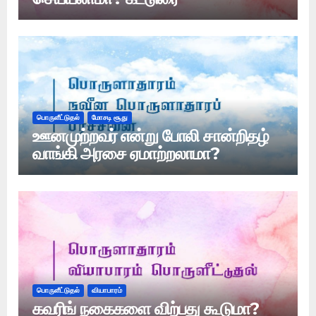
பொருளீட்டுதல்
மோசடி சூது
ஊனமுற்றவர் என்று போலி சான்றிதழ்
வாங்கி அரசை ஏமாற்றலாமா?
பொருளீட்டுதல்
வியாபாரம்
கவரிங் நகைகளை விற்பது கூடுமா?