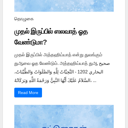
தொழுகை
முதல் இருப்பில் ஸலவாத் ஓத
வேண்டுமா?
முதல் இருப்பில் அத்தஹிய்யாத் என்று துவங்கும்
துஆவை ஓத வேண்டும். அத்தஹிய்யாத் துஆ صحيح
البخاري 1202 - التَّحِيَّاتُ لِلَّهِ وَالصَّلَوَاتُ وَالطَّيِّبَاتُ،
السَّلاَمُ عَلَيْكَ أَيُّهَا النَّبِيُّ وَرَحْمَةُ اللَّهِ وَبَرَكَاتُهُ، ...
Read More