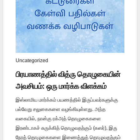
Uncategorized
பிரயாணத்தில் வித்ரு தொழுகையின்
அவசியம்: ஒரு மார்க்க விளக்கம்
இஸ்லாமிய மார்க்கம் பயணத்தில் இருப்பவர்களுக்கு
பல்வேறு சலுகைகளை வழங்கியுள்ளது. அந்த
வகையில், நான்கு ரக்அத் தொழுகைகளை
இரண்டாகச் சுருக்கித் தொழுவதற்கும் (கஸர்), இரு
நேரத் தொழுகைகளை இணைத்துத் தொழுவதற்கும்