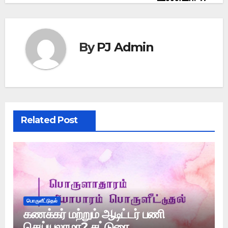
By
PJ Admin
Related Post
பொருளீட்டுதல்
கணக்கர் மற்றும் ஆடிட்டர் பணி
செய்யலாமா? கட்டுரை