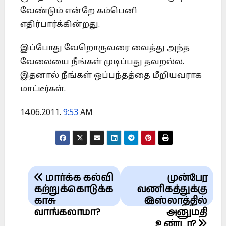
வேண்டும் என்றே கம்பெனி
எதிர்பார்க்கின்றது.
இப்போது வேறொருவரை வைத்து அந்த
வேலையை நீங்கள் முடிப்பது தவறல்ல.
இதனால் நீங்கள் ஒப்பந்தத்தை மீறியவராக
மாட்டீர்கள்.
14.06.2011.
9:53
AM
Post
மார்க்க கல்வி
முன்பேர
navigation
கற்றுக்கொடுக்க
வணிகத்துக்கு
காசு
இஸ்லாத்தில்
வாங்கலாமா?
அனுமதி
உண்டா?