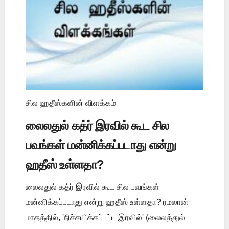
சில ஹதீஸ்களின் விளக்கம்
லைலதுல் கத்ர் இரவில் கூட சில
பவங்கள் மன்னிக்கப்படாது என்று
ஹதீஸ் உள்ளதா?
லைலதுல் கத்ர் இரவில் கூட சில பவங்கள்
மன்னிக்கப்படாது என்று ஹதீஸ் உள்ளதா? ரமலான்
மாதத்தில், 'நிச்சயிக்கப்பட்ட இரவில்' (லைலத்துல்