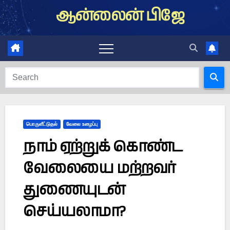
Skip
ஆன்லைன் பிஜே
to
content
பொருளீட்டுதல்
வேலை உழைப்பு
நாம் ஏற்றுக் கொண்ட
வேலையை மற்றவர்
துணையுடன்
செய்யலாமா?