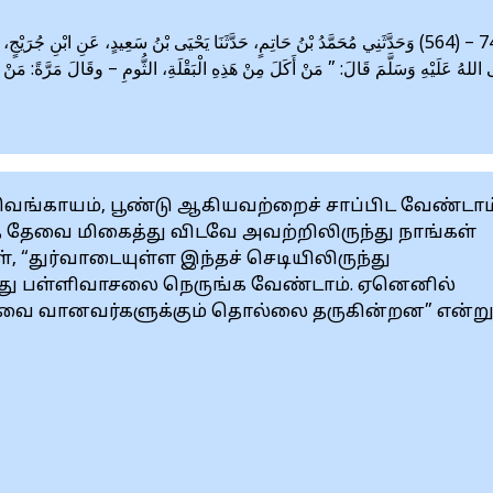
وَحَدَّثَنِي مُحَمَّدُ بْنُ حَاتِمٍ، حَدَّثَنَا يَحْيَى بْنُ سَعِيدٍ، عَنِ ابْنِ جُرَيْجٍ، قَالَ:
اللهُ عَلَيْهِ وَسَلَّمَ قَالَ: ” مَنْ أَكَلَ مِنْ هَذِهِ الْبَقْلَةِ، الثُّومِ – وقَالَ مَرَّةً: مَنْ أَكَ
வெங்காயம், பூண்டு ஆகியவற்றைச் சாப்பிட வேண்டாம
த் தேவை மிகைத்து விடவே அவற்றிலிருந்து நாங்கள்
், “துர்வாடையுள்ள இந்தச் செடியிலிருந்து
மது பள்ளிவாசலை நெருங்க வேண்டாம். ஏனெனில்
றவை வானவர்களுக்கும் தொல்லை தருகின்றன” என்ற