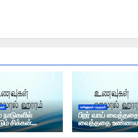
ுதல்
உண்ணுதல் பருகுதல்
் நாடுகளில்
பிறர் வாய் வைத்ததை,
டும் சிக்கன்
வைத்ததை உண்ணல
ா?