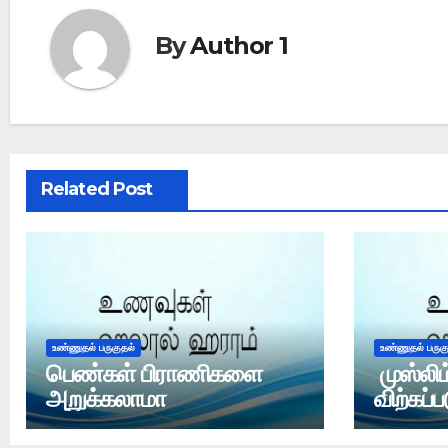
By
Author 1
Related Post
உண்ணுதல் பருகுதல்
உண்ணுதல் பருக
பெண்கள் பிராணிகளை
முஸ்லிம
அறுக்கலாமா
விற்கப்ப
ஹலால