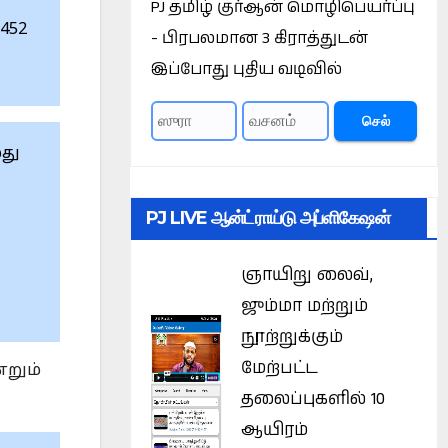
PJ தமிழ் குர்ஆன் மொழிபெயர்ப்பு
- பிரபலமான 3 கிராத்துடன்
இப்போது புதிய வடிவில்
செல்
லது
PJ LIVE ஆன்ட்ராய்டு அப்ளிகேஷன்
ஞாயிறு லைவ்,
ஜும்மா மற்றும்
நூற்றுக்கும்
மேற்பட்ட
்றும்
தலைப்புகளில் 10
ஆயிரம்