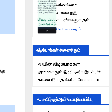
லினக்ஸ் உட்பட
அனைத்து
கருவிகளுக்கும்.
(
)
Not Working?
வீடியோக்கள் அனைத்தும்
PJ யின் வீடியோக்கள்
ந்த
அனைத்தும் இனி ஒரே இடத்தில்
காண இங்கு கிளிக் செய்யவும்.
PJ தமிழ் குர்ஆன் மொழிபெயர்ப்பு