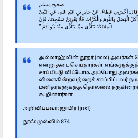
صحيح مسلم
74 – (564)  أَخْبَرَنِي عَطَاءٌ، عَنْ جَابِرِ بْنِ عَبْدِ اللهِ، عَنِ النَّبِيِّ
لَ الْبَصَلَ وَالثُّومَ وَالْكُرَّاثَ فَلَا يَقْرَبَنَّ مَسْجِدَنَا، فَإِنَّ
الْمَلَائِكَةَ تَتَأَذَّى مِمَّا يَتَأَذَّى مِنْهُ بَنُو آدَمَ “
அல்லாஹ்வின் தூதர் (ஸல்) அவர்கள் 
என்று தடை செய்தார்கள். எங்களுக்கு
சாப்பிட்டு விட்டோம். அப்போது அவர்கள
விளைகின்றவற்றைச் சாப்பிட்டவர் ந
மனிதர்களுக்குத் தொல்லை தருகின்
கூறினார்கள்.
அறிவிப்பவர்: ஜாபிர் (ரலி)
நூல்: முஸ்லிம் 874