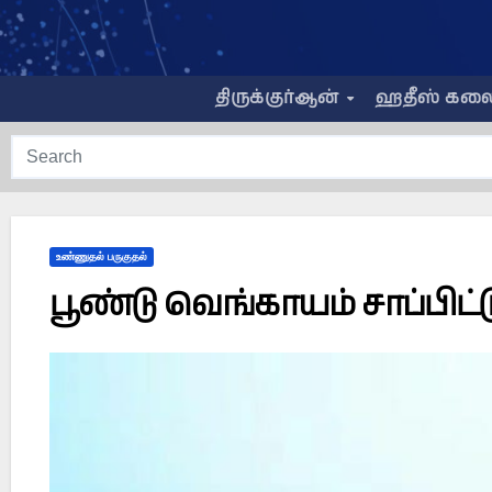
Skip
to
content
திருக்குர்ஆன்
ஹதீஸ் கல
உண்ணுதல் பருகுதல்
பூண்டு வெங்காயம் சாப்பிட்