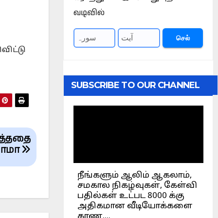
வடிவில்
செல்
விட்டு
SUBSCRIBE TO OUR CHANNEL
ைத்ததை
ாமா