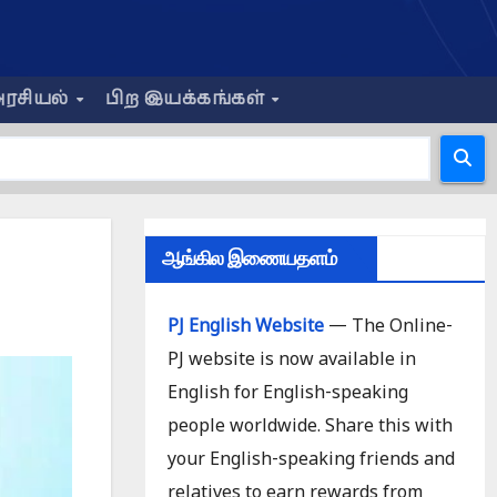
ரசியல்
பிற இயக்கங்கள்
ஆங்கில இணையதளம்
PJ English Website
— The Online-
PJ website is now available in
English for English-speaking
people worldwide. Share this with
your English-speaking friends and
relatives to earn rewards from