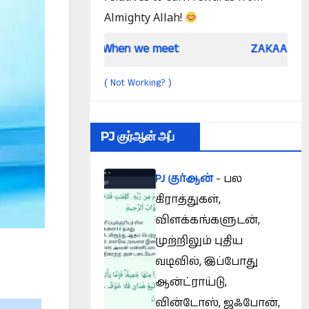
Almighty Allah!
When we meet
ZAKAAH (In the light of Q
Not Working?
(
)
PJ குர்ஆன் அப்
PJ குர்ஆன்
- பல
கிராத்துகள்,
விளக்கங்களுடன்,
முற்றிலும் புதிய
வடிவில், இப்போது
ஆன்ட்ராய்டு,
வின்டோஸ், ஜஃபோன்,