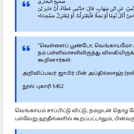
صحيح البخاري
5452 – ونُسُ، عَنِ ابْنِ شِهَابٍ، قَالَ: حَدَّثَنِي عَطَاءٌ، أَنَّ جَابِرَ بْنَ
َنْ أَكَلَ ثُومًا أَوْ بَصَلًا فَلْيَعْتَزِلْنَا، أَوْ لِيَعْتَزِلْ مَسْجِدَنَا
“வெள்ளைப் பூண்டோ, வெங்காயமோ சாப்ப
நம் பள்ளிவாசலிலிருந்து விலகியிருக்
கூறினார்கள்.
அறிவிப்பவர்: ஜாபிர் பின் அப்தில்லாஹ் (ரல
நூல்: புகாரி 5452
வெங்காயம் சாப்பிட்டு விட்டு, நம்முடன் தொழ 
பல்வேறு ஹதீஸ்களில் கூறப்பட்டாலும், பின்வ