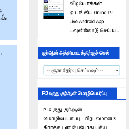
வீடியோக்கள்
அடங்கிய Online PJ
صَلَّى 
Live Android App
டவுன்லோடு செய்ய...
குர்ஆன் அத்தியாயத்திற்குச் செல்
்
ு
PJ உருது குர்ஆன் மொழிபெயர்ப்பு
PJ உருது குர்ஆன்
மொழிபெயர்ப்பு - பிரபலமான 3
கிராத்துடன் இப்போது புதிய