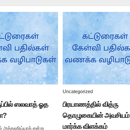
Uncategorized
ுப்பில் ஸலவாத் ஓத
பிரயாணத்தில் வித்ரு
ா?
தொழுகையின் அவசியம்:
மார்க்க விளக்கம்
ில் அத்தஹிய்யாத் என்று