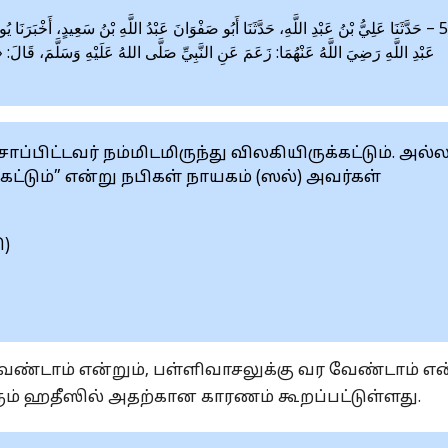
حَدَّثَنَا عَلِيُّ بْنُ عَبْدِ اللَّهِ، حَدَّثَنَا أَبُو صَفْوَانَ عَبْدُ اللَّهِ بْنُ سَعِيدٍ، أَخْبَرَنَا يُ
عَبْدِ اللَّهِ رَضِيَ اللَّهُ عَنْهُمَا: زَعَمَ عَنِ النَّبِيِّ صَلَّى اللهُ عَلَيْهِ وَسَلَّمَ، قَالَ: «م»
ிட்டவர் நம்மிடமிருந்து விலகியிருக்கட்டும். அல்
கட்டும்” என்று நபிகள் நாயகம் (ஸல்) அவர்கள்
ி)
வேண்டாம் என்றும், பள்ளிவாசலுக்கு வர வேண்டாம் என
ரும் ஹதீஸில் அதற்கான காரணம் கூறப்பட்டுள்ளது.