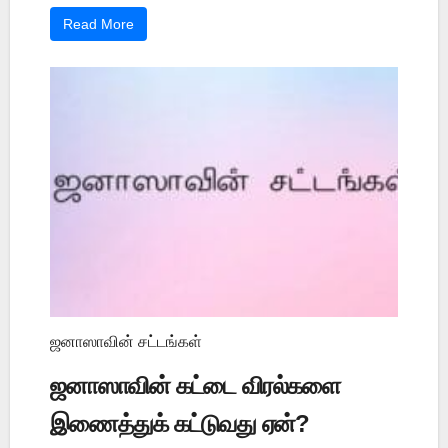
Read More
ஜனாஸாவின் சட்டங்கள்
ஜனாஸாவின் கட்டை விரல்களை
இணைத்துக் கட்டுவது ஏன்?