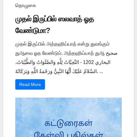
தொழுகை
முதல் இருப்பில் ஸலவாத் ஓத
வேண்டுமா?
முதல் இருப்பில் அத்தஹிய்யாத் என்று துவங்கும்
துஆவை ஓத வேண்டும். அத்தஹிய்யாத் துஆ صحيح
البخاري 1202 - التَّحِيَّاتُ لِلَّهِ وَالصَّلَوَاتُ وَالطَّيِّبَاتُ،
السَّلاَمُ عَلَيْكَ أَيُّهَا النَّبِيُّ وَرَحْمَةُ اللَّهِ وَبَرَكَاتُهُ، ...
Read More