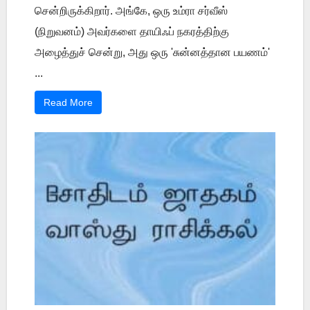
சென்றிருக்கிறார். அங்கே, ஒரு உம்ரா சர்வீஸ்
(நிறுவனம்) அவர்களை தாயிஃப் நகரத்திற்கு
அழைத்துச் சென்று, அது ஒரு 'சுன்னத்தான பயணம்'
...
Read More