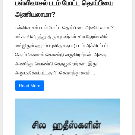
பள்ளிவாசல் படம் போட்ட தொப்பியை
அணியலாமா?
பள்ளிவாசல் படம் போட்ட தொப்பியை அணியலாமா?
மக்காவிலிருந்து திரும்புபவர்கள் சில நேரங்களில்
மஸ்ஜிதுல் ஹராம் (புனித கஃபா) படம் அச்சிடப்பட்ட
தொப்பிகளைக் கொண்டு வருகிறார்கள், அதை
அணிந்து கொண்டு தொழுகிறார்கள். இது
அனுமதிக்கப்பட்டதா? -கொளத்தூரைச் ...
Read More