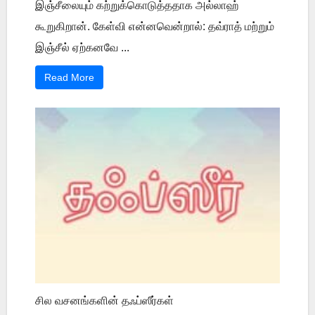
இஞ்சீலையும் கற்றுக்கொடுத்ததாக அல்லாஹ்
கூறுகிறான். கேள்வி என்னவென்றால்: தவ்ராத் மற்றும்
இஞ்சீல் ஏற்கனவே ...
Read More
சில வசனங்களின் தஃப்ஸீர்கள்