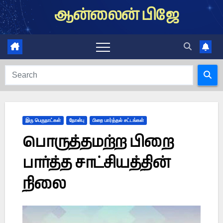
Skip
ஆன்லைன் பிஜே
to
content
இரு பெருநாட்கள்
நோன்பு
பிறை பார்த்தல் சட்டங்கள்
பொருத்தமற்ற பிறை
பார்த்த சாட்சியத்தின்
நிலை