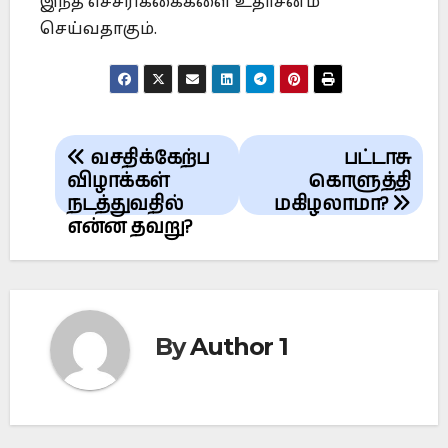
இந்த எச்சரிக்கைகளை உதாசீனம்
செய்வதாகும்.
Post
வசதிக்கேற்ப
பட்டாசு
navigation
விழாக்கள்
கொளுத்தி
நடத்துவதில்
மகிழலாமா?
என்ன தவறு?
By
Author 1