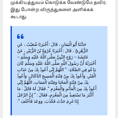
முக்கியத்துவம் கொடுக்க வேண்டுமே தவிர,
இது போன்ற விருந்துகளை அளிக்கக்
கூடாது.
حَدَّثَنَا أَبُو الْيَمَانِ ، قَالَ : أَخْبَرَنَا شُعَيْبٌ ، عَنِ
الزُّهْرِيِّ ، قَالَ : أَخْبَرَنَا عُرْوَةُ بْنُ الزُّبَيْرِ ، عَنْ
عَائِشَةَ – زَوْجِ النَّبِيِّ صَلَّى اللَّهُ عَلَيْهِ وَسَلَّمَ –
أَخْبَرَتْهُ أَنَّ رَسُولَ اللَّهِ صَلَّى اللَّهُ عَلَيْهِ وَسَلَّمَ كَانَ
يَدْعُو فِي الصَّلَاةِ : ” اللَّهُمَّ إِنِّي أَعُوذُ بِكَ مِنْ عَذَابِ
الْقَبْرِ، وَأَعُوذُ بِكَ مِنْ فِتْنَةِ الْمَسِيحِ الدَّجَّالِ، وَأَعُوذُ
بِكَ مِنْ فِتْنَةِ الْمَحْيَا وَفِتْنَةِ الْمَمَاتِ، اللَّهُمَّ إِنِّي
أَعُوذُ بِكَ مِنَ الْمَأْثَمِ وَالْمَغْرَمِ “. فَقَالَ لَهُ قَائِلٌ : مَا
أَكْثَرَ مَا تَسْتَعِيذُ مِنَ الْمَغْرَمِ، فَقَالَ : ” إِنَّ الرَّجُلَ
إِذَا غَرِمَ حَدَّثَ فَكَذَبَ، وَوَعَدَ فَأَخْلَفَ “.