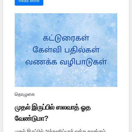
Read More
தொழுகை
முதல் இருப்பில் ஸலவாத் ஓத
வேண்டுமா?
முதல் இருப்பில் அத்தஹிய்யாத் என்று துவங்கும்