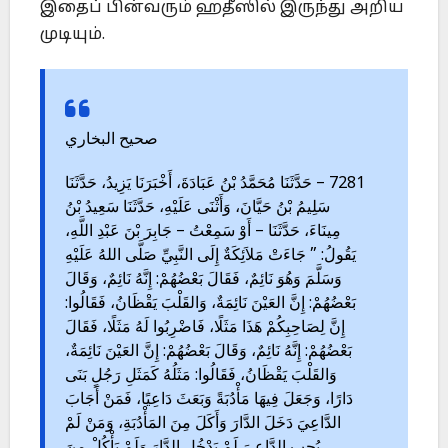
இதைப் பின்வரும் ஹதீஸில் இருந்து அறிய
முடியும்.
صحيح البخاري
7281 – حَدَّثَنَا مُحَمَّدُ بْنُ عَبَادَةَ، أَخْبَرَنَا يَزِيدُ، حَدَّثَنَا
سَلِيمُ بْنُ حَيَّانَ، وَأَثْنَى عَلَيْهِ، حَدَّثَنَا سَعِيدُ بْنُ
مِينَاءَ، حَدَّثَنَا – أَوْ سَمِعْتُ – جَابِرَ بْنَ عَبْدِ اللَّهِ،
يَقُولُ: ” جَاءَتْ مَلاَئِكَةٌ إِلَى النَّبِيِّ صَلَّى اللهُ عَلَيْهِ
وَسَلَّمَ وَهُوَ نَائِمٌ، فَقَالَ بَعْضُهُمْ: إِنَّهُ نَائِمٌ، وَقَالَ
بَعْضُهُمْ: إِنَّ العَيْنَ نَائِمَةٌ، وَالقَلْبَ يَقْظَانُ، فَقَالُوا:
إِنَّ لِصَاحِبِكُمْ هَذَا مَثَلًا، فَاضْرِبُوا لَهُ مَثَلًا، فَقَالَ
بَعْضُهُمْ: إِنَّهُ نَائِمٌ، وَقَالَ بَعْضُهُمْ: إِنَّ العَيْنَ نَائِمَةٌ،
وَالقَلْبَ يَقْظَانُ، فَقَالُوا: مَثَلُهُ كَمَثَلِ رَجُلٍ بَنَى
دَارًا، وَجَعَلَ فِيهَا مَأْدُبَةً وَبَعَثَ دَاعِيًا، فَمَنْ أَجَابَ
الدَّاعِيَ دَخَلَ الدَّارَ وَأَكَلَ مِنَ المَأْدُبَةِ، وَمَنْ لَمْ