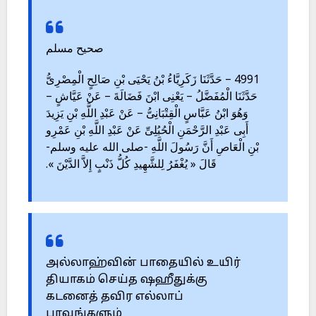
صحيح مسلم
4991 – حَدَّثَنَا زَكَرِيَّاءُ بْنُ يَحْيَى بْنِ صَالِحٍ الْمِصْرِىُّ
حَدَّثَنَا الْمُفَضَّلُ – يَعْنِى ابْنَ فَضَالَةَ – عَنْ عَيَّاشٍ –
وَهُوَ ابْنُ عَبَّاسٍ الْقِتْبَانِىُّ – عَنْ عَبْدِ اللَّهِ بْنِ يَزِيدَ
أَبِى عَبْدِ الرَّحْمَنِ الْحُبُلِىِّ عَنْ عَبْدِ اللَّهِ بْنِ عَمْرِو
بْنِ الْعَاصِ أَنَّ رَسُولَ اللَّهِ -صلى الله عليه وسلم-
قَالَ « يُغْفَرُ لِلشَّهِيدِ كُلُّ ذَنْبٍ إِلاَّ الدَّيْنَ ».
அல்லாஹ்வின் பாதையில் உயிர்
தியாகம் செய்த ஷஹீதுக்கு
கடனைத் தவிர எல்லாப்
பாவங்களும்