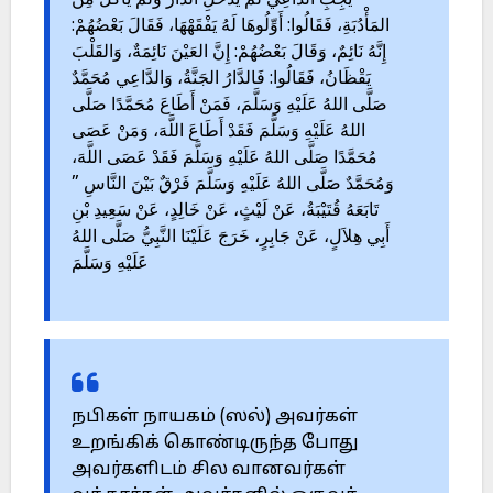
يُجِبِ الدَّاعِيَ لَمْ يَدْخُلِ الدَّارَ وَلَمْ يَأْكُلْ مِنَ
المَأْدُبَةِ، فَقَالُوا: أَوِّلُوهَا لَهُ يَفْقَهْهَا، فَقَالَ بَعْضُهُمْ:
إِنَّهُ نَائِمٌ، وَقَالَ بَعْضُهُمْ: إِنَّ العَيْنَ نَائِمَةٌ، وَالقَلْبَ
يَقْظَانُ، فَقَالُوا: فَالدَّارُ الجَنَّةُ، وَالدَّاعِي مُحَمَّدٌ
صَلَّى اللهُ عَلَيْهِ وَسَلَّمَ، فَمَنْ أَطَاعَ مُحَمَّدًا صَلَّى
اللهُ عَلَيْهِ وَسَلَّمَ فَقَدْ أَطَاعَ اللَّهَ، وَمَنْ عَصَى
مُحَمَّدًا صَلَّى اللهُ عَلَيْهِ وَسَلَّمَ فَقَدْ عَصَى اللَّهَ،
وَمُحَمَّدٌ صَلَّى اللهُ عَلَيْهِ وَسَلَّمَ فَرْقٌ بَيْنَ النَّاسِ ”
تَابَعَهُ قُتَيْبَةُ، عَنْ لَيْثٍ، عَنْ خَالِدٍ، عَنْ سَعِيدِ بْنِ
أَبِي هِلاَلٍ، عَنْ جَابِرٍ، خَرَجَ عَلَيْنَا النَّبِيُّ صَلَّى اللهُ
عَلَيْهِ وَسَلَّمَ
நபிகள் நாயகம் (ஸல்) அவர்கள்
உறங்கிக் கொண்டிருந்த போது
அவர்களிடம் சில வானவர்கள்