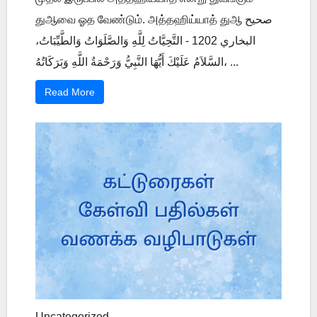
துஆவை ஓத வேண்டும். அத்தஹிய்யாத் துஆ صحيح
البخاري 1202 - التَّحِيَّاتُ لِلَّهِ وَالصَّلَوَاتُ وَالطَّيِّبَاتُ،
السَّلاَمُ عَلَيْكَ أَيُّهَا النَّبِيُّ وَرَحْمَةُ اللَّهِ وَبَرَكَاتُهُ، ...
Read More
Uncategorized