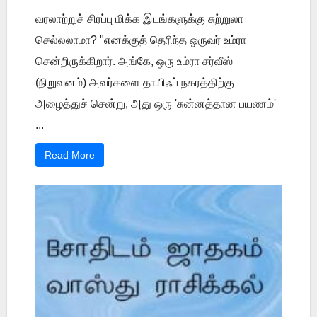
வரலாற்றுச் சிரப்பு மிக்க இடங்களுக்கு சுற்றுலா
செல்லலாமா? "எனக்குத் தெரிந்த ஒருவர் உம்ரா
சென்றிருக்கிறார். அங்கே, ஒரு உம்ரா சர்வீஸ்
(நிறுவனம்) அவர்களை தாயிஃப் நகரத்திற்கு
அழைத்துச் சென்று, அது ஒரு 'சுன்னத்தான பயணம்'
...
Read More