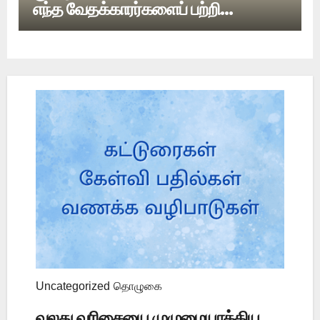
எந்த வேதக்காரர்களைப் பற்றி
பேசுகிறது?
Uncategorized
தொழுகை
வலது வரிசையை முழுமையாக்கிய