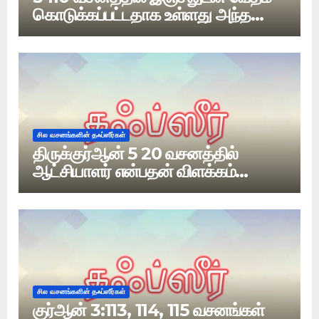
கொடுக்கப்பட்டதாக உள்ளது அந்த
வேதம் எது
சில வசனங்களின் தஃப்ஸீர்கள்
திருக்குர்ஆன் 5 20 வசனத்தில்
ஆட்சியாளர் என்பதன் விளக்கம்
என்ன?
சில வசனங்களின் தஃப்ஸீர்கள்
குர்ஆன் 3:113, 114, 115 வசனங்கள்