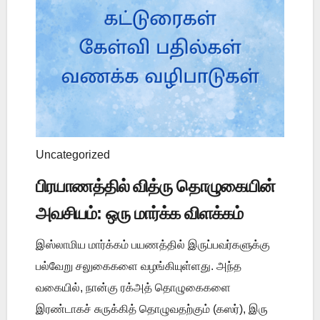
Uncategorized
பிரயாணத்தில் வித்ரு தொழுகையின்
அவசியம்: ஒரு மார்க்க விளக்கம்
இஸ்லாமிய மார்க்கம் பயணத்தில் இருப்பவர்களுக்கு
பல்வேறு சலுகைகளை வழங்கியுள்ளது. அந்த
வகையில், நான்கு ரக்அத் தொழுகைகளை
இரண்டாகச் சுருக்கித் தொழுவதற்கும் (கஸர்), இரு