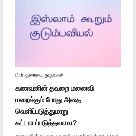
பிறர் குறையை துருவுதல்
கணவனின் தவறை மனைவி
மறைக்கும் போது அதை
வெளிப்படுத்துமாறு
கட்டாயப்படுத்தலாமா?