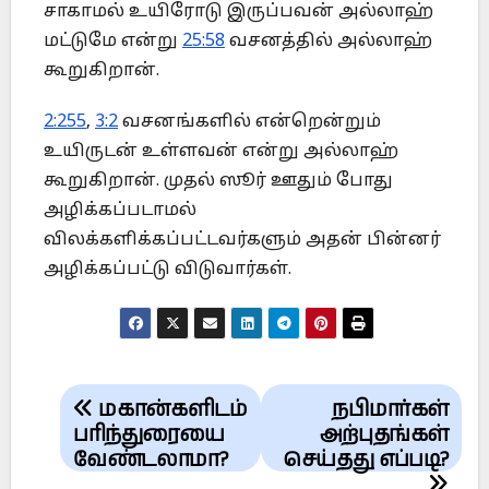
சாகாமல் உயிரோடு இருப்பவன் அல்லாஹ்
மட்டுமே என்று
25:58
வசனத்தில் அல்லாஹ்
கூறுகிறான்.
2:255
,
3:2
வசனங்களில் என்றென்றும்
உயிருடன் உள்ளவன் என்று அல்லாஹ்
கூறுகிறான். முதல் ஸூர் ஊதும் போது
அழிக்கப்படாமல்
விலக்களிக்கப்பட்டவர்களும் அதன் பின்னர்
அழிக்கப்பட்டு விடுவார்கள்.
Post
மகான்களிடம்
நபிமார்கள்
navigation
பரிந்துரையை
அற்புதங்கள்
வேண்டலாமா?
செய்தது எப்படி?