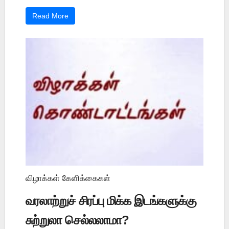
Read More
விழாக்கள் கேளிக்கைகள்
வரலாற்றுச் சிரப்பு மிக்க இடங்களுக்கு
சுற்றுலா செல்லலாமா?