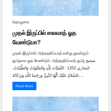
தொழுகை
முதல் இருப்பில் ஸலவாத் ஓத
வேண்டுமா?
முதல் இருப்பில் அத்தஹிய்யாத் என்று துவங்கும்
துஆவை ஓத வேண்டும். அத்தஹிய்யாத் துஆ صحيح
البخاري 1202 - التَّحِيَّاتُ لِلَّهِ وَالصَّلَوَاتُ وَالطَّيِّبَاتُ،
السَّلاَمُ عَلَيْكَ أَيُّهَا النَّبِيُّ وَرَحْمَةُ اللَّهِ وَبَرَكَاتُهُ، ...
Read More