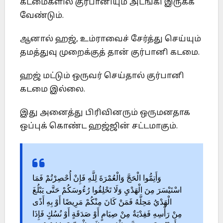
கடமைகளில் குர்பானியும் ‎அடங்கி இருக்க
வேண்டும்.
ஆனால் ஹஜ், உம்ராவைச் சேர்த்து ‎செய்யும்
தமத்துவு முறைக்குத் தான் குர்பானி கடமை.
ஹஜ் மட்டும் ‎ஒருவர் செய்தால் குர்பானி
கடமை இல்லை. ‎
இது அனைத்து பிரிவினரும் ஒருமனதாக
ஒப்புக் கொண்ட ஹஜ்ஜின் ‎சட்டமாகும்.‎
‎‎وَأَتِمُّوا الْحَجَّ وَالْعُمْرَةَ لِلَّهِ فَإِنْ أُحْصِرْتُمْ فَمَا
اسْتَيْسَرَ مِنَ الْهَدْيِ وَلَا تَحْلِقُوا رُءُوسَكُمْ حَتَّى يَبْلُغَ
الْهَدْيُ مَحِلَّهُ فَمَنْ كَانَ مِنْكُمْ ‏مَرِيضًا أَوْ بِهِ أَذًى
مِنْ رَأْسِهِ فَفِدْيَةٌ مِنْ صِيَامٍ أَوْ صَدَقَةٍ أَوْ نُسُكٍ فَإِذَا