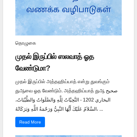
தொழுகை
முதல் இருப்பில் ஸலவாத் ஓத
வேண்டுமா?
முதல் இருப்பில் அத்தஹிய்யாத் என்று துவங்கும்
துஆவை ஓத வேண்டும். அத்தஹிய்யாத் துஆ صحيح
البخاري 1202 - التَّحِيَّاتُ لِلَّهِ وَالصَّلَوَاتُ وَالطَّيِّبَاتُ،
السَّلاَمُ عَلَيْكَ أَيُّهَا النَّبِيُّ وَرَحْمَةُ اللَّهِ وَبَرَكَاتُهُ، ...
Read More