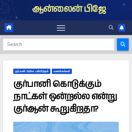
Skip
ஆன்லைன் பிஜே
to
content
குர்பானி அகீகா பலியிடுதல்
வணக்கங்கள்
குர்பானி கொடுக்கும்
நாட்கள் ஒன்றல்ல என்று
குர்ஆன் கூறுகிறதா?