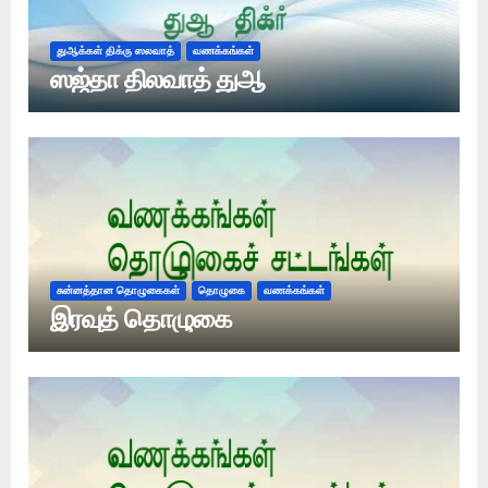
துஆக்கள் திக்ரு ஸலவாத்
வணக்கங்கள்
ஸஜ்தா திலவாத் துஆ
சுன்னத்தான தொழுகைகள்
தொழுகை
வணக்கங்கள்
இரவுத் தொழுகை