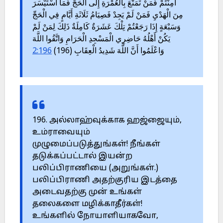
أَمِنْتُمْ فَمَنْ تَمَتَّعَ بِالْعُمْرَةِ إِلَى الْحَجِّ فَمَا اسْتَيْسَرَ
مِنَ الْهَدْيِ ‏فَمَنْ لَمْ يَجِدْ فَصِيَامُ ثَلَاثَةِ أَيَّامٍ فِي الْحَجِّ
وَسَبْعَةٍ إِذَا رَجَعْتُمْ تِلْكَ عَشَرَةٌ كَامِلَةٌ ذَلِكَ لِمَنْ لَمْ
يَكُنْ أَهْلُهُ حَاضِرِي الْمَسْجِدِ الْحَرَامِ وَاتَّقُوا ‏اللَّهَ
2:196
وَاعْلَمُوا أَنَّ اللَّهَ شَدِيدُ الْعِقَابِ (196)
‎196. அல்லாஹ்வுக்காக ஹஜ்ஜையும்,
உம்ராவையும்
‎முழுமைப்படுத்துங்கள்! நீங்கள்
தடுக்கப்பட்டால் இயன்ற
பலிப்பிராணியை ‎‎(அறுங்கள்.)
பலிப்பிராணி அதற்குரிய இடத்தை
அடைவதற்கு முன் உங்கள்
‎தலைகளை மழிக்காதீர்கள்!
உங்களில் நோயாளியாகவோ,