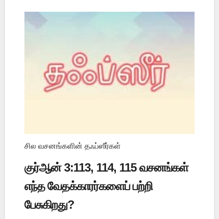
சில வசனங்களின் தஃப்ஸீர்கள்
குர்ஆன் 3:113, 114, 115 வசனங்கள்
எந்த வேதக்காரர்களைப் பற்றி
பேசுகிறது?