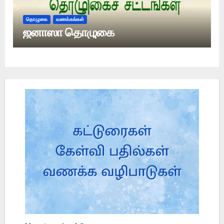
தொழுகை
வணக்கங்கள்
ஜனாஸா தொழுகை