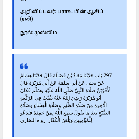
அறிவிப்பவர்: பராஉ பின் ஆசிப்
(ரலி)
நூல்: முஸ்லிம்
797 بَاب حَدَّثَنَا مُعَاذُ بْنُ فَضَالَةَ قَالَ حَدَّثَنَا هِشَامٌ
عَنْ يَحْيَى عَنْ أَبِي سَلَمَةَ عَنْ أَبِي هُرَيْرَةَ قَالَ
لَأُقَرِّبَنَّ صَلَاةَ النَّبِيِّ صَلَّى اللَّهُ عَلَيْهِ وَسَلَّمَ فَكَانَ
أَبُو هُرَيْرَةَ رَضِيَ اللَّهُ عَنْهُ يَقْنُتُ فِي الرَّكْعَةِ
الْآخِرَةِ مِنْ صَلَاةِ الظُّهْرِ وَصَلَاةِ الْعِشَاءِ وَصَلَاةِ
الصُّبْحِ بَعْدَ مَا يَقُولُ سَمِعَ اللَّهُ لِمَنْ حَمِدَهُ فَيَدْعُو
لِلْمُؤْمِنِينَ وَيَلْعَنُ الْكُفَّارَ رواه البخاري