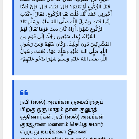
قَبْلَ الرُّكُوعِ أَوْ بَعْدَهُ؟ قَالَ: قَبْلَهُ، قَالَ: فَإِنَّ فُلاَنًا
أَخْبَرَنِي عَنْكَ أَنَّكَ قُلْتَ بَعْدَ الرُّكُوعِ، فَقَالَ: «كَذَبَ
إِنَّمَا قَنَتَ رَسُولُ اللَّهِ صَلَّى اللهُ عَلَيْهِ وَسَلَّمَ بَعْدَ
الرُّكُوعِ شَهْرًا، أُرَاهُ كَانَ بَعَثَ قَوْمًا يُقَالُ لَهُمْ
القُرَّاءُ، زُهَاءَ سَبْعِينَ رَجُلًا، إِلَى قَوْمٍ مِنَ
المُشْرِكِينَ دُونَ أُولَئِكَ، وَكَانَ بَيْنَهُمْ وَبَيْنَ رَسُولِ
اللَّهِ صَلَّى اللهُ عَلَيْهِ وَسَلَّمَ عَهْدٌ، فَقَنَتَ رَسُولُ
اللَّهِ صَلَّى اللهُ عَلَيْهِ وَسَلَّمَ شَهْرًا يَدْعُو عَلَيْهِمْ»
நபி (ஸல்) அவர்கள் ருகூவிற்குப்
பிறகு ஒரு மாதம் தான் குனூத்
ஓதினார்கள். நபி (ஸல்) அவர்கள்
குர்ஆனை மனனம் செய்த சுமார்
எழுபது நபர்களை இணை