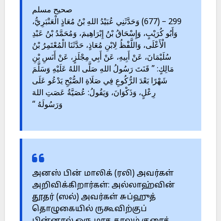
صحيح مسلم
299 – (677) وَحَدَّثَنِي عُبَيْدُ اللهِ بْنُ مُعَاذٍ الْعَنْبَرِيُّ،
وَأَبُو كُرَيْبٍ، وَإِسْحَاقُ بْنُ إِبْرَاهِيمَ، وَمُحَمَّدُ بْنُ عَبْدِ
الْأَعْلَى، وَاللَّفْظُ لِابْنِ مُعَاذٍ، حَدَّثَنَا الْمُعْتَمِرُ بْنُ
سُلَيْمَانَ، عَنْ أَبِيهِ، عَنْ أَبِي مِجْلَزٍ، عَنْ أَنَسِ بْنِ
مَالِكٍ: ” قَنَتَ رَسُولُ اللهِ صَلَّى اللهُ عَلَيْهِ وَسَلَّمَ
شَهْرًا بَعْدَ الرُّكُوعِ فِي صَلَاةِ الصُّبْحِ يَدْعُو عَلَى
رِعْلٍ، وَذَكْوَانَ، وَيَقُولُ: عُصَيَّةُ عَصَتِ اللهَ
وَرَسُولَهُ “
அனஸ் பின் மாலிக் (ரலி) அவர்கள்
அறிவிக்கிறார்கள்: அல்லாஹ்வின்
தூதர் (ஸல்) அவர்கள் சுப்ஹுத்
தொழுகையில் ருகூவிற்குப்