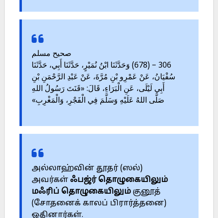
صحيح مسلم
306 – (678) وَحَدَّثَنَا ابْنُ نُمَيْرٍ، حَدَّثَنَا أَبِي، حَدَّثَنَا
سُفْيَانُ، عَنْ عَمْرِو بْنِ مُرَّةَ، عَنْ عَبْدِ الرَّحْمَنِ بْنِ
أَبِي لَيْلَى، عَنِ الْبَرَاءِ، قَالَ: «قَنَتَ رَسُولُ اللهِ
صَلَّى اللهُ عَلَيْهِ وَسَلَّمَ فِي الْفَجْرِ، وَالْمَغْرِبِ»
அல்லாஹ்வின் தூதர் (ஸல்)
அவர்கள்
ஃபஜ்ர் தொழுகையிலும்
மஃரிப் தொழுகையிலும்
குனூத்
(சோதனைக் காலப் பிரார்த்தனை)
ஓதினார்கள்.