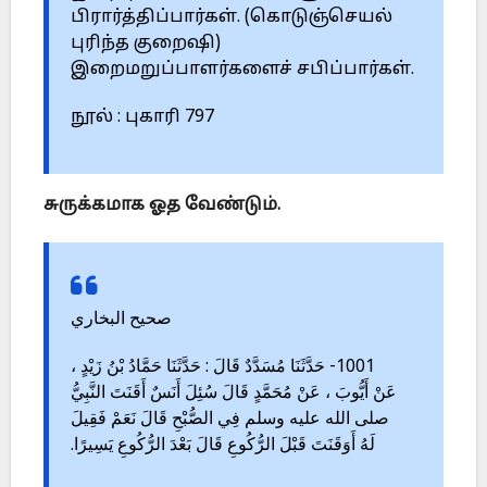
பிரார்த்திப்பார்கள். (கொடுஞ்செயல்
புரிந்த குறைஷி)
இறைமறுப்பாளர்களைச் சபிப்பார்கள்.
நூல் : புகாரி 797
சுருக்கமாக ஓத வேண்டும்.
صحيح البخاري
1001- حَدَّثَنَا مُسَدَّدٌ قَالَ : حَدَّثَنَا حَمَّادُ بْنُ زَيْدٍ ،
عَنْ أَيُّوبَ ، عَنْ مُحَمَّدٍ قَالَ سُئِلَ أَنَسٌ أَقَنَتَ النَّبِيُّ
صلى الله عليه وسلم فِي الصُّبْحِ قَالَ نَعَمْ فَقِيلَ
لَهُ أَوَقَنَتَ قَبْلَ الرُّكُوعِ قَالَ بَعْدَ الرُّكُوعِ يَسِيرًا.