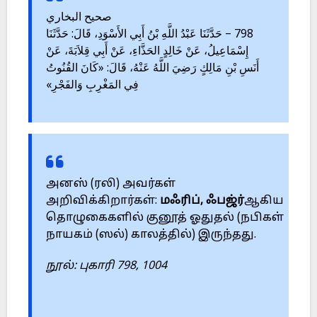
صحيح البخاري
798 – حَدَّثَنَا عَبْدُ اللَّهِ بْنُ أَبِي الأَسْوَدِ، قَالَ: حَدَّثَنَا
إِسْمَاعِيلُ، عَنْ خَالِدٍ الحَذَّاءِ، عَنْ أَبِي قِلاَبَةَ، عَنْ
أَنَسِ بْنِ مَالِكٍ رَضِيَ اللَّهُ عَنْهُ، قَالَ: «كَانَ القُنُوتُ
فِي المَغْرِبِ وَالفَجْرِ»
அனஸ் (ரலி) அவர்கள்
அறிவிக்கிறார்கள்:
மஃரிப்
,
ஃபஜ்ர்
ஆகிய
தொழுகைகளில் குனூத் ஓதுதல் (நபிகள்
நாயகம் (ஸல்) காலத்தில்) இருந்தது.
நூல்: புகாரி
798, 1004