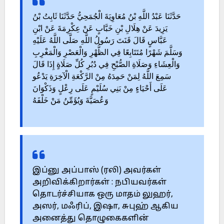
حَدَّثَنَا عَبْدُ اللَّهِ بْنُ مُعَاوِيَةَ الْجُمَحِيُّ حَدَّثَنَا ثَابِتُ بْنُ
يَزِيدَ عَنْ هِلَالِ بْنِ خَبَّابٍ عَنْ عِكْرِمَةَ عَنْ ابْنِ
عَبَّاسٍ قَالَ قَنَتَ رَسُولُ اللَّهِ صَلَّى اللَّهُ عَلَيْهِ
وَسَلَّمَ شَهْرًا مُتَتَابِعًا فِي الظُّهْرِ وَالْعَصْرِ وَالْمَغْرِبِ
وَالْعِشَاءِ وَصَلَاةِ الصُّبْحِ فِي دُبُرِ كُلِّ صَلَاةٍ إِذَا قَالَ
سَمِعَ اللَّهُ لِمَنْ حَمِدَهُ مِنْ الرَّكْعَةِ الْآخِرَةِ يَدْعُو
عَلَى أَحْيَاءٍ مِنْ بَنِي سُلَيْمٍ عَلَى رِعْلٍ وَذَكْوَانَ
وَعُصَيَّةَ وَيُؤَمِّنُ مَنْ خَلْفَهُ
இப்னு அப்பாஸ் (ரலி) அவர்கள்
அறிவிக்கிறார்கள் : நபியவர்கள்
தொடர்ச்சியாக ஒரு மாதம் லுஹர்,
அஸர், மஃரிப், இஷா, சுபுஹ் ஆகிய
அனைத்து தொழுகைகளின்