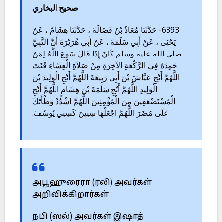
صحيح البخاري
6393- حَدَّثَنَا مُعَاذُ بْنُ فَضَالَةَ ، حَدَّثَنَا هِشَامٌ ، عَنْ
يَحْيَى ، عَنْ أَبِي سَلَمَةَ ، عَنْ أَبِي هُرَيْرَةَ أَنَّ النَّبِيَّ
صلى الله عليه وسلم كَانَ إِذَا قَالَ سَمِعَ اللَّهُ لِمَنْ
حَمِدَهُ فِي الرَّكْعَةِ الآخِرَةِ مِنْ صَلاَةِ الْعِشَاءِ قَنَتَ
اللَّهُمَّ أَنْجِ عَيَّاشَ بْنَ أَبِي رَبِيعَةَ اللَّهُمَّ أَنْجِ الْوَلِيدَ بْنَ
الْوَلِيدِ اللَّهُمَّ أَنْجِ سَلَمَةَ بْنَ هِشَامٍ اللَّهُمَّ أَنْجِ
الْمُسْتَضْعَفِينَ مِنَ الْمُؤْمِنِينَ اللَّهُمَّ اشْدُدْ وَطْأَتَكَ
عَلَى مُضَرَ اللَّهُمَّ اجْعَلْهَا سِنِينَ كَسِنِي يُوسُفَ.
அபூஹுரைரா (ரலி) அவர்கள்
அறிவிக்கிறார்கள் :
நபி (ஸல்) அவர்கள் இஷாத்