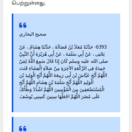
பெற்றுள்ளது.
صحيح البخاري
6393- حَدَّثَنَا مُعَاذُ بْنُ فَضَالَةَ ، حَدَّثَنَا هِشَامٌ ، عَنْ
يَحْيَى ، عَنْ أَبِي سَلَمَةَ ، عَنْ أَبِي هُرَيْرَةَ أَنَّ النَّبِيَّ
صلى الله عليه وسلم كَانَ إِذَا قَالَ سَمِعَ اللَّهُ لِمَنْ
حَمِدَهُ فِي الرَّكْعَةِ الآخِرَةِ مِنْ صَلاَةِ الْعِشَاءِ قَنَتَ
اللَّهُمَّ أَنْجِ عَيَّاشَ بْنَ أَبِي رَبِيعَةَ اللَّهُمَّ أَنْجِ الْوَلِيدَ بْنَ
الْوَلِيدِ اللَّهُمَّ أَنْجِ سَلَمَةَ بْنَ هِشَامٍ اللَّهُمَّ أَنْجِ
الْمُسْتَضْعَفِينَ مِنَ الْمُؤْمِنِينَ اللَّهُمَّ اشْدُدْ وَطْأَتَكَ
عَلَى مُضَرَ اللَّهُمَّ اجْعَلْهَا سِنِينَ كَسِنِي يُوسُفَ.