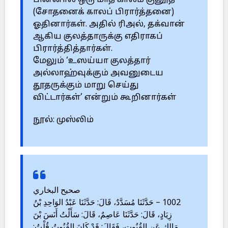
பின்னால் ஒரு மாத காலம் குனூத்
(சோதனைக் காலப் பிரார்த்தனை)
ஓதினார்கள். அதில் ரிஅல், தக்வான்
ஆகிய குலத்தாருக்கு எதிராகப்
பிரார்த்தித்தார்கள்.
மேலும் ‘உஸய்யா குலத்தார்
அல்லாஹ்வுக்கும் அவனுடைய
தூதருக்கும் மாறு செய்து
விட்டார்கள்’ என்றும் கூறினார்கள்
நூல்: முஸ்லிம்
صحيح البخاري
1002 – حَدَّثَنَا مُسَدَّدٌ، قَالَ: حَدَّثَنَا عَبْدُ الوَاحِدِ بْنُ
زِيَادٍ، قَالَ: حَدَّثَنَا عَاصِمٌ، قَالَ: سَأَلْتُ أَنَسَ بْنَ
مَالِكٍ عَنِ القُنُوتِ، فَقَالَ: قَدْ كَانَ القُنُوتُ قُلْتُ: