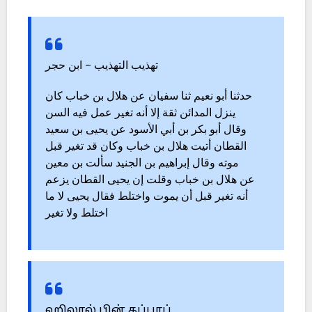
تهذيب التهذيب – ابن حجر
حدثنا أبو نعيم ثنا سفيان عن هلال بن خباب كان
ينزل المدائن ثقة إلا أنه تغير عمل فيه السن
وقال أبو بكر بن أبي الأسود عن يحيى بن سعيد
القطان أتيت هلال بن خباب وكان قد تغير قبل
موته وقال إبراهيم بن الجنيد سألت بن معين
عن هلال بن خباب وقلت إن يحيى القطان يزعم
أنه تغير قبل أن يموت واختلط فقال يحيى لا ما
اختلط ولا تغير
ஹிலால் பின் கப்பாப்