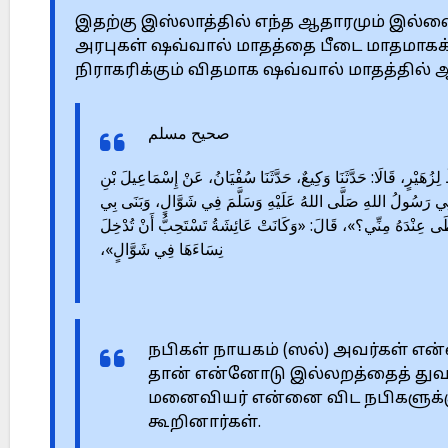
இதற்கு இஸ்லாத்தில் எந்த ஆதாரமும் இல்லை
அரபுகள் ஷவ்வால் மாதத்தை பீடை மாதமாகக் 
நிராகரிக்கும் விதமாக ஷவ்வால் மாதத்தில்
صحيح مسلم
73 – (1423) َيْرٍ، قَالَا: حَدَّثَنَا وَكِيعٌ، حَدَّثَنَا سُفْيَانُ، عَنْ إِسْمَاعِيلَ بْنِ
جَنِي رَسُولُ اللهِ صَلَّى اللهُ عَلَيْهِ وَسَلَّمَ فِي شَوَّالٍ، وَبَنَى بِي
َى عِنْدَهُ مِنِّي؟»، قَالَ: «وَكَانَتْ عَائِشَةُ تَسْتَحِبُّ أَنْ تُدْخِلَ
نِسَاءَهَا فِي شَوَّالٍ»،
நபிகள் நாயகம் (ஸல்) அவர்கள் எ
தான் என்னோடு இல்லறத்தைத் துவக்
மனைவியர் என்னை விட நபிகளுக்கு
கூறினார்கள்.