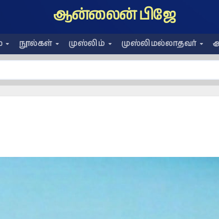
ஆன்லைன் பிஜே
ை
நூல்கள்
முஸ்லிம்
முஸ்லிமல்லாதவர்
அ