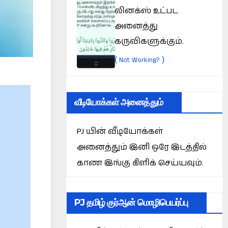
லினக்ஸ் உட்பட
அனைத்து
கருவிகளுக்கும்.
(
)
Not Working?
வீடியோக்கள் அனைத்தும்
PJ யின் வீடியோக்கள்
அனைத்தும் இனி ஒரே இடத்தில்
காண இங்கு கிளிக் செய்யவும்.
PJ தமிழ் குர்ஆன் மொழிபெயர்ப்பு