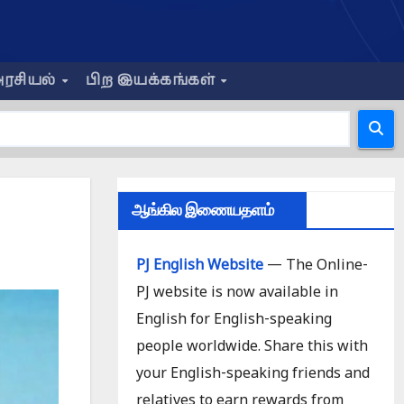
ரசியல்
பிற இயக்கங்கள்
ஆங்கில இணையதளம்
PJ English Website
— The Online-
PJ website is now available in
English for English-speaking
people worldwide. Share this with
your English-speaking friends and
relatives to earn rewards from