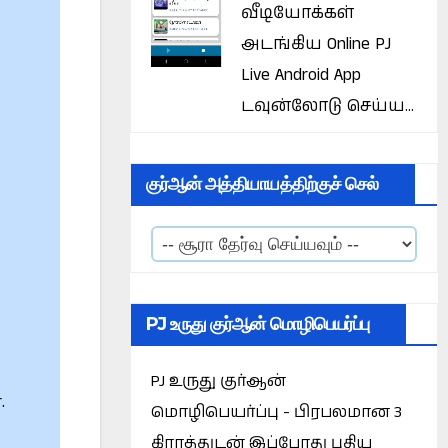
வீடியோக்கள்
அடங்கிய Online PJ
Live Android App
டவுன்லோடு செய்ய...
குர்ஆன் அத்தியாயத்திற்குச் செல்
PJ உருது குர்ஆன் மொழிபெயர்ப்பு
PJ உருது குர்ஆன்
.
மொழிபெயர்ப்பு - பிரபலமான 3
கிராத்துடன் இப்போது புதிய