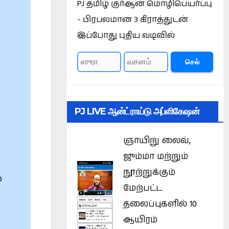
PJ தமிழ் குர்ஆன் மொழிபெயர்ப்பு
- பிரபலமான 3 கிராத்துடன்
இப்போது புதிய வடிவில்
செல்
PJ LIVE ஆன்ட்ராய்டு அப்ளிகேஷன்
ஞாயிறு லைவ்,
ஜும்மா மற்றும்
நூற்றுக்கும்
்
மேற்பட்ட
தலைப்புகளில் 10
ஆயிரம்