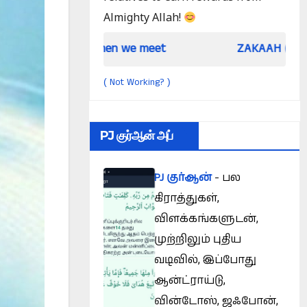
Almighty Allah!
When we meet
ZAKAAH (In the light of Qu
Not Working?
(
)
PJ குர்ஆன் அப்
PJ குர்ஆன்
- பல
கிராத்துகள்,
விளக்கங்களுடன்,
முற்றிலும் புதிய
வடிவில், இப்போது
ஆன்ட்ராய்டு,
வின்டோஸ், ஜஃபோன்,