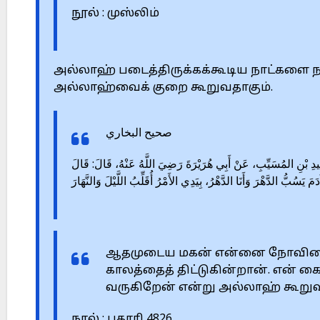
நூல் : முஸ்லிம்
அல்லாஹ் படைத்திருக்கக்கூடிய நாட்களை நல
அல்லாஹ்வைக் குறை கூறுவதாகும்.
صحيح البخاري
4826 – ِ بْنِ المُسَيِّبِ، عَنْ أَبِي هُرَيْرَةَ رَضِيَ اللَّهُ عَنْهُ، قَالَ: قَالَ
يَسُبُّ الدَّهْرَ وَأَنَا الدَّهْرُ، بِيَدِي الأَمْرُ أُقَلِّبُ اللَّيْلَ وَالنَّهَارَ
ஆதமுடைய மகன் என்னை நோவினை 
காலத்தைத் திட்டுகின்றான். என் க
வருகிறேன் என்று அல்லாஹ் கூறுவத
நூல் : புகாரி 4826