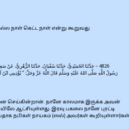
்ல நாள் கெட்ட நாள் என்று கூறுவது
حَدَّثَنَا الحُمَيْدِيُّ، حَدَّثَنَا سُفْيَانُ، حَدَّثَنَا الزُّهْرِيُّ، عَنْ سَعِيد
رَسُولُ اللَّهِ صَلَّى اللهُ عَلَيْهِ وَسَلَّمَ قَالَ اللَّهُ عَزَّ وَجَلَّ: ” يُؤْذِينِي ابْنُ آدَمَ 
செய்கின்றான். நானே காலமாக இருக்க அவன்
ையிலே ஆட்சியுள்ளது. இரவு பகலை நானே புரட்டி
ாக நபிகள் நாயகம் (ஸல்) அவர்கள் கூறியுள்ளார்கள்