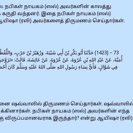
. நபிகள் நாயகம் (ஸல்) அவர்களின் காலத்து
கருதி வந்தனர். இதை நபிகள் நாயகம் (ஸல்)
 ஆயிஷா (ரலி) அவர்களைத் திருமணம் செய்தார்கள்.
حَدَّثَنَا أَبُو بَكْرِ بْنُ أَبِي شَيْبَةَ، وَزُهَيْرُ بْنُ حَرْبٍ، وَاللَّفْظُ لِزُه
أُمَيَّةَ، عَنْ عَبْدِ اللهِ بْنِ عُرْوَةَ، عَنْ عُرْوَةَ، عَنْ عَائِشَةَ، قَالَتْ: «تَزَوَّ
فِي شَوَّالٍ، فَأَيُّ نِسَاءِ رَسُولِ اللهِ صَلَّى اللهُ عَلَيْهِ وَسَلَّمَ كَانَ أَحْظ
ன்னை ஷவ்வாலில் திருமணம் செய்தார்கள். ஷவ்வாலில
கினார்கள். நபிகள் நாயகம் (ஸல்) அவர்களின் எந்த
 விருப்பமானவராக இருந்தார்? என்று ஆயிஷா (ரலி)