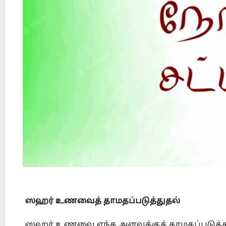
Did Jesus Resurrect on Sunday or Monday?
ஸஹர்
உணவைத்
தாமதப்படுத்துதல்
ஸஹர் உணவை எந்த அளவுக்குத் தாமதப்படுத்தல