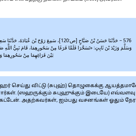
حَدَّثَنَا حَسَنُ بْنُ صَبَّاحٍ [ص:120]، سَمِعَ رَوْحَ بْنَ عُبَ
وَسَلَّمَ وَزَيْدَ بْنَ ثَابِتٍ: «تَسَحَّرَا فَلَمَّا فَرَغَا مِنْ سَحُورِهِمَا، قَامَ نَبِيُّ اللَّهِ ص
بَيْنَ فَرَاغِهِمَا مِنْ سَحُورِهِمَا و»
ஹர் செய்து விட்டு (சுபுஹ்) தொழுகைக்கு ஆயத்தமா
னார்கள். (ஸஹருக்கும் சுபுஹுக்கும் இடையே) எவ்வளவு
கேட்டேன். அதற்கவர்கள், ஐம்பது வசனங்கள் ஓதும் நேர