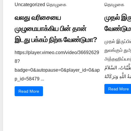
Uncategorized
தொழுகை
தொழுகை
வலது வரிசையை
முதல் இர
முழுமையாக்கிய பின் தான்
வேண்டும
இடது பக்கம் நிற்க வேண்டுமா?
முதல் இருப்ப
துவங்கும் த
https://player.vimeo.com/video/36692629
அத்தஹிய்யாத் துஆ ي 1202
8?
َّيِّبَاتُ، السَّلاَمُ
badge=0&autopause=0&player_id=0&ap
p_id=58479 ...
Read More
Read More