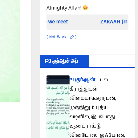
Almighty Allah!
When we meet
ZAKAAH (In the light of Qur an
Not Working?
(
)
PJ குர்ஆன் அப்
PJ குர்ஆன்
- பல
கிராத்துகள்,
விளக்கங்களுடன்,
முற்றிலும் புதிய
வடிவில், இப்போது
ஆன்ட்ராய்டு,
வின்டோஸ், ஜஃபோன்,