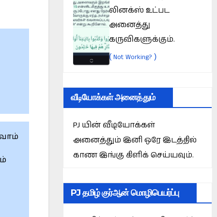
லினக்ஸ் உட்பட
அனைத்து
கருவிகளுக்கும்.
(
)
Not Working?
வீடியோக்கள் அனைத்தும்
PJ யின் வீடியோக்கள்
வோம்
அனைத்தும் இனி ஒரே இடத்தில்
காண இங்கு கிளிக் செய்யவும்.
ம்
PJ தமிழ் குர்ஆன் மொழிபெயர்ப்பு