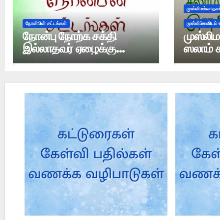
முஸ்லிமல்லாதவர
நோன்பின் சட்டங்கள்
முஸ்லிம்களிடம்
நோன்பு நோற்க சக்தி
முஸ்லிம
இல்லாதவர் ஏழைக்கு
ஸலாம் 
உனவளித்தல் எனும் பரிகாரம்
செய்ய வேண்டுமா?