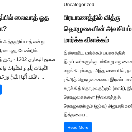
Uncategorized
ுப்பில் ஸலவாத் ஓத
பிரயாணத்தில் வித்ரு
ா?
தொழுகையின் அவசியம்:
மார்க்க விளக்கம்
ில் அத்தஹிய்யாத் என்று
ுஆவை ஓத வேண்டும்.
இஸ்லாமிய மார்க்கம் பயணத்தில்
صحيح البخار -
இருப்பவர்களுக்கு பல்வேறு சலுக
التَّحِيَّاتُ لِلَّهِ وَالصَّلَوَاتُ وَالط
வழங்கியுள்ளது. அந்த வகையில், நா
عَلَيْكَ أَيُّهَا النَّبِيُّ وَرَحْمَةُ اللَّهِ وَبَرَكَاتُهُ، ...
ரக்அத் தொழுகைகளை இரண்டாகச
சுருக்கித் தொழுவதற்கும் (கஸர்), இ
தொழுகைகளை இணைத்துத்
தொழுவதற்கும் (ஜம்வு) அனுமதி உண்
இத்தகைய ...
Read More