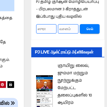
PJ தமிழ் குர்ஆன் மொழிபெயர்ப்பு
- பிரபலமான 3 கிராத்துடன்
இப்போது புதிய வடிவில்
்கத்தை
செல்
வதே
PJ LIVE ஆன்ட்ராய்டு அப்ளிகேஷன்
கும்.
ஞாயிறு லைவ்,
ம்
ஜும்மா மற்றும்
நூற்றுக்கும்
மேற்பட்ட
தலைப்புகளில் 10
ஆயிரம்
வில்