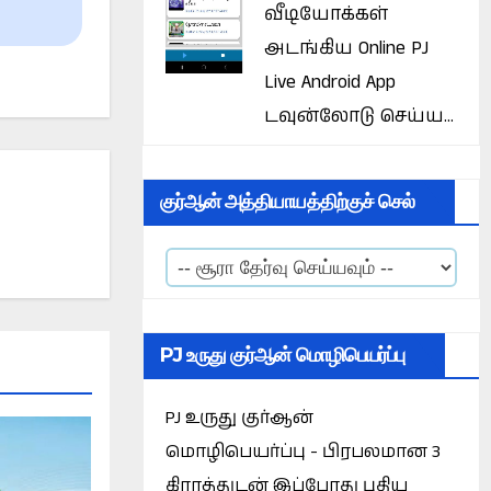
வீடியோக்கள்
அடங்கிய Online PJ
Live Android App
டவுன்லோடு செய்ய...
குர்ஆன் அத்தியாயத்திற்குச் செல்
PJ உருது குர்ஆன் மொழிபெயர்ப்பு
PJ உருது குர்ஆன்
மொழிபெயர்ப்பு - பிரபலமான 3
கிராத்துடன் இப்போது புதிய