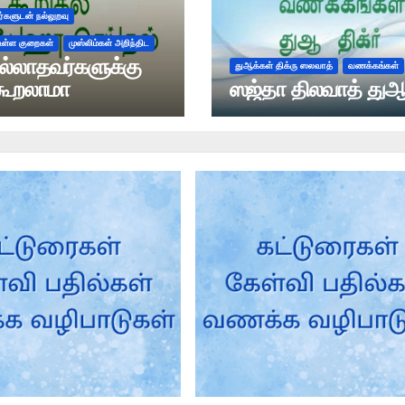
்களுடன் நல்லுறவு
 உள்ள குறைகள்
முஸ்லிம்கள் அறிந்திட
ல்லாதவர்களுக்கு
துஆக்கள் திக்ரு ஸலவாத்
வணக்கங்கள்
கூறலாமா
ஸஜ்தா திலவாத் து