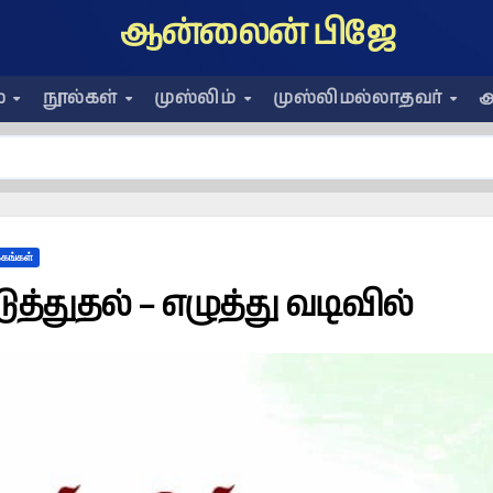
ஆன்லைன் பிஜே
ை
நூல்கள்
முஸ்லிம்
முஸ்லிமல்லாதவர்
அ
கங்கள்
துதல் – எழுத்து வடிவில்