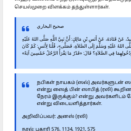
செயல்முறை விளக்கம் தந்துள்ளார்கள்.
صحيح البخاري
576 – ادَةَ، حَدَّثَنَا سَعِيدٌ، عَنْ قَتَادَةَ، عَنْ أَنَسِ بْنِ مَالِكٍ: أَنَّ نَبِيَّ اللَّهِ صَلَّى اللهُ عَلَيْهِ
َلَّى اللهُ عَلَيْهِ وَسَلَّمَ إِلَى الصَّلاَةِ، فَصَلَّى»، قُلْنَا لِأَنَسٍ: كَمْ كَانَ
َدُخُولِهِمَا فِي الصَّلاَةِ؟ قَالَ: «قَدْرُ مَا يَقْرَأُ الرَّجُلُ خَمْسِينَ آيَةً
நபிகள் நாயகம் (ஸல்) அவர்களுடன் ஸ
என்று ஸைத் பின் ஸாபித் (ரலி) கூறி
நேரம் இருக்கும்? என்று அவர்களிடம் 
என்று விடையளித்தார்கள்.
அறிவிப்பவர்: அனஸ் (ரலி)
நூல்: புகாரி 576, 1134, 1921, 575