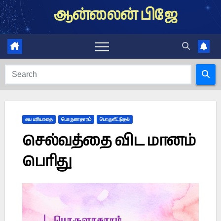
Skip
ஆன்லைன் பிஜே
to
content
சுய மரியாதை
பொருளாதாரம்
பொருளீட்டுதல்
செல்வத்தை விட மானம்
பெரிது