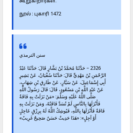
கூறுகிறார்கள்.
நூல் : புகாரி 1472
سنن الترمذي
2326 – حَدَّثَنَا مُحَمَّدُ بْنُ بَشَّارٍ قَالَ: حَدَّثَنَا عَبْدُ
الرَّحْمَنِ بْنُ مَهْدِيٍّ قَالَ: حَدَّثَنَا سُفْيَانُ، عَنْ بَشِيرٍ
أَبِي إِسْمَاعِيلَ، عَنْ سَيَّارٍ، عَنْ طَارِقِ بْنِ شِهَابٍ،
عَنْ عَبْدِ اللَّهِ بْنِ مَسْعُودٍ، قَالَ: قَالَ رَسُولُ اللَّهِ
صَلَّى اللَّهُ عَلَيْهِ وَسَلَّمَ: «مَنْ نَزَلَتْ بِهِ فَاقَةٌ
فَأَنْزَلَهَا بِالنَّاسِ لَمْ تُسَدَّ فَاقَتُهُ، وَمَنْ نَزَلَتْ بِهِ
فَاقَةٌ فَأَنْزَلَهَا بِاللَّهِ، فَيُوشِكُ اللَّهُ لَهُ بِرِزْقٍ عَاجِلٍ
أَوْ آجِلٍ»: «هَذَا حَدِيثٌ حَسَنٌ صَحِيحٌ غَرِيبٌ»