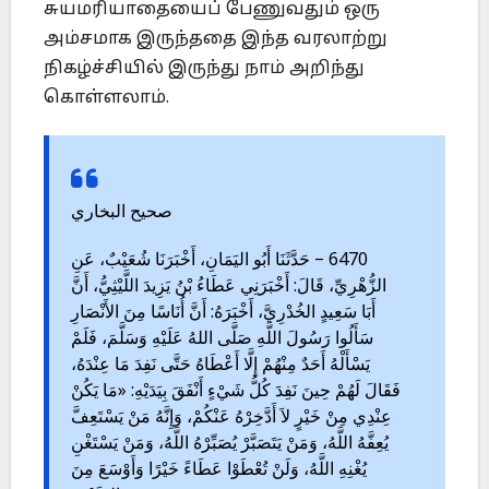
சுயமரியாதையைப் பேணுவதும் ஒரு
அம்சமாக இருந்ததை இந்த வரலாற்று
நிகழ்ச்சியில் இருந்து நாம் அறிந்து
கொள்ளலாம்.
صحيح البخاري
6470 – حَدَّثَنَا أَبُو اليَمَانِ، أَخْبَرَنَا شُعَيْبٌ، عَنِ
الزُّهْرِيِّ، قَالَ: أَخْبَرَنِي عَطَاءُ بْنُ يَزِيدَ اللَّيْثِيُّ، أَنَّ
أَبَا سَعِيدٍ الخُدْرِيَّ، أَخْبَرَهُ: أَنَّ أُنَاسًا مِنَ الأَنْصَارِ
سَأَلُوا رَسُولَ اللَّهِ صَلَّى اللهُ عَلَيْهِ وَسَلَّمَ، فَلَمْ
يَسْأَلْهُ أَحَدٌ مِنْهُمْ إِلَّا أَعْطَاهُ حَتَّى نَفِدَ مَا عِنْدَهُ،
فَقَالَ لَهُمْ حِينَ نَفِدَ كُلُّ شَيْءٍ أَنْفَقَ بِيَدَيْهِ: «مَا يَكُنْ
عِنْدِي مِنْ خَيْرٍ لاَ أَدَّخِرْهُ عَنْكُمْ، وَإِنَّهُ مَنْ يَسْتَعِفَّ
يُعِفَّهُ اللَّهُ، وَمَنْ يَتَصَبَّرْ يُصَبِّرْهُ اللَّهُ، وَمَنْ يَسْتَغْنِ
يُغْنِهِ اللَّهُ، وَلَنْ تُعْطَوْا عَطَاءً خَيْرًا وَأَوْسَعَ مِنَ