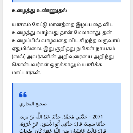
உழைத்து உண்ணுதல்
யாசகம் கேட்டு மானத்தை இழப்பதை விட
உழைத்து வாழ்வது தான் மேலானது. தன்
உழைப்பில் வாழ்வதை விட சிறந்த வருவாய்
ஏதுமில்லை. இது குறித்து நபிகள் நாயகம்
(ஸல்) அவர்களின் அறிவுரையை அறிந்து
கொள்பவர்கள் ஒருக்காலும் யாசிக்க
மாட்டார்கள்.
صحيح البخاري
2071 – حَدَّثَنِي مُحَمَّدٌ، حَدَّثَنَا عَبْدُ اللَّهِ بْنُ يَزِيدَ،
حَدَّثَنَا سَعِيدٌ، قَالَ: حَدَّثَنِي أَبُو الأَسْوَدِ، عَنْ عُرْوَةَ،
قَالَ: قَالَتْ عَائِشَةُ رَضِيَ اللَّهُ عَنْهَا: كَانَ أَصْحَابُ