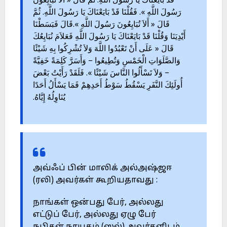
قَدْ بَايَعْنَاكَ يَا رَسُولَ اللَّهِ. ثُمَّ قَالَ « أَلاَ تُبَايِعُونَ
رَسُولَ اللَّهِ ». فَقُلْنَا قَدْ بَايَعْنَاكَ يَا رَسُولَ اللَّهِ. ثُمَّ
قَالَ « أَلاَ تُبَايِعُونَ رَسُولَ اللَّهِ ».قَالَ فَبَسَطْنَا
أَيْدِيَنَا وَقُلْنَا قَدْ بَايَعْنَاكَ يَا رَسُولَ اللَّهِ فَعَلاَمَ نُبَايِعُكَ
قَالَ « عَلَى أَنْ تَعْبُدُوا اللَّهَ وَلاَ تُشْرِكُوا بِهِ شَيْئًا
وَالصَّلَوَاتِ الْخَمْسِ وَتُطِيعُوا – وَأَسَرَّ كَلِمَةً خَفِيَّةً
– وَلاَ تَسْأَلُوا النَّاسَ شَيْئًا ». فَلَقَدْ رَأَيْتُ بَعْضَ
أُولَئِكَ النَّفَرِ يَسْقُطُ سَوْطُ أَحَدِهِمْ فَمَا يَسْأَلُ أَحَدًا
يُنَاوِلُهُ إِيَّاهُ.
அவ்ஃப் பின் மாலிக் அல்அஷ்ஜஈ
(ரலி) அவர்கள் கூறியதாவது :
நாங்கள் ஒன்பது பேர், அல்லது
எட்டுப் பேர், அல்லது ஏழு பேர்