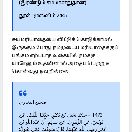
(இரண்டும் சமமானதுதான்)
நூல் : முஸ்லிம் 2446
சுயமரியாதையை விட்டுக் கொடுக்காமல்
இருக்கும் போது நம்முடைய மரியாதைக்குப்
பங்கம் ஏற்படாத வகையில் நமக்கு
யாரேனும் உதவினால் அதைப் பெற்றுக்
கொள்வது தவறில்லை.
صحيح البخاري
1473 – حَدَّثَنَا يَحْيَى بْنُ بُكَيْرٍ، حَدَّثَنَا اللَّيْثُ، عَنْ
يُونُسَ، عَنِ الزُّهْرِيِّ، عَنْ سَالِمٍ: أَنَّ عَبْدَ اللَّهِ بْنَ
عُمَرَ رَضِيَ اللَّهُ عَنْهُمَا، قَالَ: سَمِعْتُ عُمَرَ، يَقُولُ: