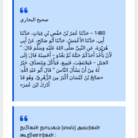
صحيح البخاري
1480 – حَدَّثَنَا عُمَرُ بْنُ حَفْصِ بْنِ غِيَاثٍ، حَدَّثَنَا
أَبِي، حَدَّثَنَا الأَعْمَشُ، حَدَّثَنَا أَبُو صَالِحٍ، عَنْ أَبِي
هُرَيْرَةَ، عَنِ النَّبِيِّ صَلَّى اللهُ عَلَيْهِ وَسَلَّمَ قَالَ: ”
لَأَنْ يَأْخُذَ أَحَدُكُمْ حَبْلَهُ ثُمَّ يَغْدُوَ – أَحْسِبُهُ قَالَ: إِلَى
الجَبَلِ – فَيَحْتَطِبَ، فَيَبِيعَ، فَيَأْكُلَ وَيَتَصَدَّقَ، خَيْرٌ
لَهُ مِنْ أَنْ يَسْأَلَ النَّاسَ ” قَالَ أَبُو عَبْدِ اللَّهِ:
«صَالِحُ بْنُ كَيْسَانَ أَكْبَرُ مِنَ الزُّهْرِيِّ، وَهُوَ قَدْ
أَدْرَكَ ابْنَ عُمَرَ»
நபிகள் நாயகம் (ஸல்) அவர்கள்
கூறினார்கள் :