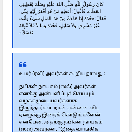
كَانَ رَسُولُ اللَّهِ صَلَّى اللهُ عَلَيْهِ وَسَلَّمَ يُعْطِينِي
العَطَاءَ، فَأَقُولُ: أَعْطِهِ مَنْ هُوَ أَفْقَرُ إِلَيْهِ مِنِّي،
فَقَالَ: «خُذْهُ إِذَا جَاءَكَ مِنْ هَذَا المَالِ شَيْءٌ وَأَنْتَ
غَيْرُ مُشْرِفٍ وَلاَ سَائِلٍ، فَخُذْهُ وَمَا لاَ فَلاَ تُتْبِعْهُ
نَفْسَكَ»
உமர் (ரலி) அவர்கள் கூறியதாவது :
நபிகள் நாயகம் (ஸல்) அவர்கள்
எனக்கு அன்பளிப்புச் செய்யும்
வழக்கமுடையவர்களாக
இருந்தார்கள். நான் என்னை விட
ஏழைக்கு இதைக் கொடுங்களேன்
என்பேன். அதற்கு நபிகள் நாயகம்
(ஸல்) அவர்கள், “இதை வாங்கிக்