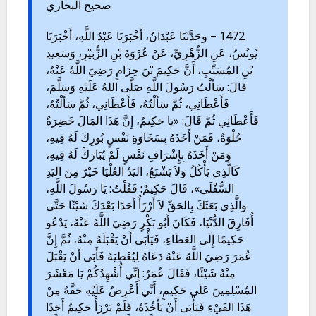
صحيح البخاري
1472 – وحَدَّثَنَا عَبْدَانُ، أَخْبَرَنَا عَبْدُ اللَّهِ، أَخْبَرَنَا
يُونُسُ، عَنِ الزُّهْرِيِّ، عَنْ عُرْوَةَ بْنِ الزُّبَيْرِ، وَسَعِيدِ
بْنِ المُسَيِّبِ، أَنَّ حَكِيمَ بْنَ حِزَامٍ رَضِيَ اللَّهُ عَنْهُ،
قَالَ: سَأَلْتُ رَسُولَ اللَّهِ صَلَّى اللهُ عَلَيْهِ وَسَلَّمَ،
فَأَعْطَانِي، ثُمَّ سَأَلْتُهُ، فَأَعْطَانِي، ثُمَّ سَأَلْتُهُ،
فَأَعْطَانِي ثُمَّ قَالَ: «يَا حَكِيمُ، إِنَّ هَذَا المَالَ خَضِرَةٌ
حُلْوَةٌ، فَمَنْ أَخَذَهُ بِسَخَاوَةِ نَفْسٍ بُورِكَ لَهُ فِيهِ،
وَمَنْ أَخَذَهُ بِإِشْرَافِ نَفْسٍ لَمْ يُبَارَكْ لَهُ فِيهِ،
كَالَّذِي يَأْكُلُ وَلاَ يَشْبَعُ، اليَدُ العُلْيَا خَيْرٌ مِنَ اليَدِ
السُّفْلَى»، قَالَ حَكِيمٌ: فَقُلْتُ: يَا رَسُولَ اللَّهِ،
وَالَّذِي بَعَثَكَ بِالحَقِّ لاَ أَرْزَأُ أَحَدًا بَعْدَكَ شَيْئًا حَتَّى
أُفَارِقَ الدُّنْيَا، فَكَانَ أَبُو بَكْرٍ رَضِيَ اللَّهُ عَنْهُ، يَدْعُو
حَكِيمًا إِلَى العَطَاءِ، فَيَأْبَى أَنْ يَقْبَلَهُ مِنْهُ، ثُمَّ إِنَّ
عُمَرَ رَضِيَ اللَّهُ عَنْهُ دَعَاهُ لِيُعْطِيَهُ فَأَبَى أَنْ يَقْبَلَ
مِنْهُ شَيْئًا، فَقَالَ عُمَرُ: إِنِّي أُشْهِدُكُمْ يَا مَعْشَرَ
المُسْلِمِينَ عَلَى حَكِيمٍ، أَنِّي أَعْرِضُ عَلَيْهِ حَقَّهُ مِنْ
هَذَا الفَيْءِ فَيَأْبَى أَنْ يَأْخُذَهُ، فَلَمْ يَرْزَأْ حَكِيمٌ أَحَدًا