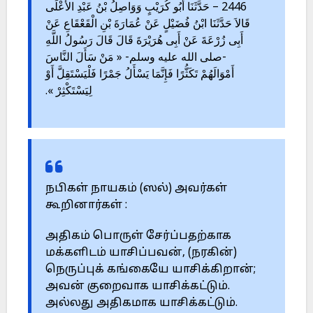
2446 – حَدَّثَنَا أَبُو كُرَيْبٍ وَوَاصِلُ بْنُ عَبْدِ الأَعْلَى
قَالاَ حَدَّثَنَا ابْنُ فُضَيْلٍ عَنْ عُمَارَةَ بْنِ الْقَعْقَاعِ عَنْ
أَبِى زُرْعَةَ عَنْ أَبِى هُرَيْرَةَ قَالَ قَالَ رَسُولُ اللَّهِ
-صلى الله عليه وسلم- « مَنْ سَأَلَ النَّاسَ
أَمْوَالَهُمْ تَكَثُّرًا فَإِنَّمَا يَسْأَلُ جَمْرًا فَلْيَسْتَقِلَّ أَوْ
لِيَسْتَكْثِرْ ».
நபிகள் நாயகம் (ஸல்) அவர்கள்
கூறினார்கள் :
அதிகம் பொருள் சேர்ப்பதற்காக
மக்களிடம் யாசிப்பவன், (நரகின்)
நெருப்புக் கங்கையே யாசிக்கிறான்;
அவன் குறைவாக யாசிக்கட்டும்.
அல்லது அதிகமாக யாசிக்கட்டும்.