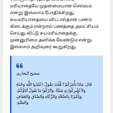
மரியாதையே முதன்மையான செல்வம்
என்று இஸ்லாம் போதிக்கிறது.
சுயமரியாதையை விட்டால்தான் பணம்
கிடைக்கும் என்றால் பணத்தை அலட்சியம்
செய்து விட்டு சுயமரியாதைக்கு
முன்னுரிமை அளிக்க வேண்டும் என்று
இஸ்லாம் அறிவுரை கூறுகிறது.
صحيح البخاري
قَالَ: مَاذَا يَأْمُرُكُمْ؟ قُلْتُ: يَقُولُ: اعْبُدُوا اللَّهَ وَحْدَهُ
وَلاَ تُشْرِكُوا بِهِ شَيْئًا، وَاتْرُكُوا مَا يَقُولُ آبَاؤُكُمْ،
وَيَأْمُرُنَا بِالصَّلاَةِ وَالزَّكَاةِ وَالصِّدْقِ وَالعَفَافِ
وَالصِّلَةِ.