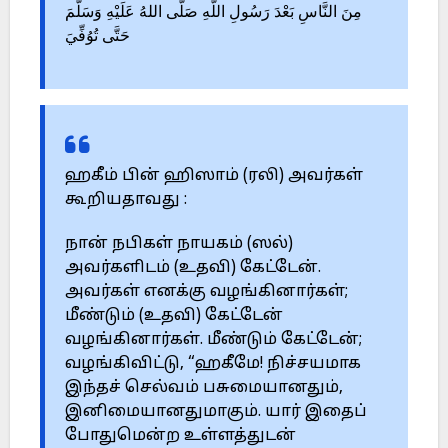
مِنَ النَّاسِ بَعْدَ رَسُولِ اللَّهِ صَلَّى اللهُ عَلَيْهِ وَسَلَّمَ
حَتَّى تُوُفِّيَ
ஹகீம் பின் ஹிஸாம் (ரலி) அவர்கள்
கூறியதாவது :
நான் நபிகள் நாயகம் (ஸல்)
அவர்களிடம் (உதவி) கேட்டேன்.
அவர்கள் எனக்கு வழங்கினார்கள்;
மீண்டும் (உதவி) கேட்டேன்
வழங்கினார்கள். மீண்டும் கேட்டேன்;
வழங்கிவிட்டு, “ஹகீமே! நிச்சயமாக
இந்தச் செல்வம் பசுமையானதும்,
இனிமையானதுமாகும். யார் இதைப்
போதுமென்ற உள்ளத்துடன்