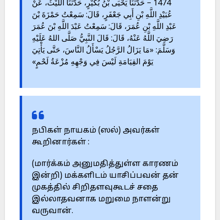
1474 – حَدَّثَنَا يَحْيَى بْنُ بُكَيْرٍ، حَدَّثَنَا اللَّيْثُ، عَنْ
عُبَيْدِ اللَّهِ بْنِ أَبِي جَعْفَرٍ، قَالَ: سَمِعْتُ حَمْزَةَ بْنَ
عَبْدِ اللَّهِ بْنِ عُمَرَ، قَالَ: سَمِعْتُ عَبْدَ اللَّهِ بْنَ عُمَرَ
رَضِيَ اللَّهُ عَنْهُ، قَالَ: قَالَ النَّبِيُّ صَلَّى اللهُ عَلَيْهِ
وَسَلَّمَ: «مَا يَزَالُ الرَّجُلُ يَسْأَلُ النَّاسَ، حَتَّى يَأْتِيَ
يَوْمَ القِيَامَةِ لَيْسَ فِي وَجْهِهِ مُزْعَةُ لَحْمٍ»
நபிகள் நாயகம் (ஸல்) அவர்கள்
கூறினார்கள் :
(மார்க்கம் அனுமதித்துள்ள காரணம்
இன்றி) மக்களிடம் யாசிப்பவன் தன்
முகத்தில் சிறிதளவுகூடச் சதை
இல்லாதவனாக மறுமை நாளன்று
வருவான்.