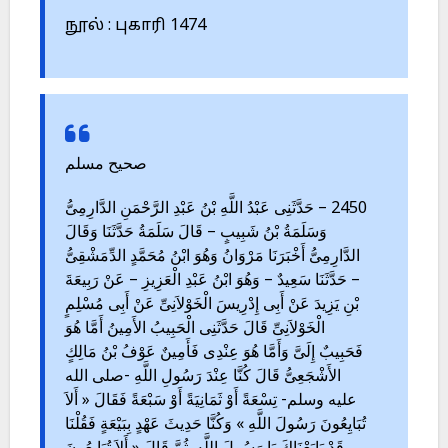
நூல் : புகாரி 1474
صحيح مسلم
2450 – حَدَّثَنِى عَبْدُ اللَّهِ بْنُ عَبْدِ الرَّحْمَنِ الدَّارِمِىُّ
وَسَلَمَةُ بْنُ شَبِيبٍ – قَالَ سَلَمَةُ حَدَّثَنَا وَقَالَ
الدَّارِمِىُّ أَخْبَرَنَا مَرْوَانُ وَهُوَ ابْنُ مُحَمَّدٍ الدِّمَشْقِىُّ
– حَدَّثَنَا سَعِيدٌ – وَهُوَ ابْنُ عَبْدِ الْعَزِيزِ – عَنْ رَبِيعَةَ
بْنِ يَزِيدَ عَنْ أَبِى إِدْرِيسَ الْخَوْلاَنِىِّ عَنْ أَبِى مُسْلِمٍ
الْخَوْلاَنِىِّ قَالَ حَدَّثَنِى الْحَبِيبُ الأَمِينُ أَمَّا هُوَ
فَحَبِيبٌ إِلَىَّ وَأَمَّا هُوَ عِنْدِى فَأَمِينٌ عَوْفُ بْنُ مَالِكٍ
الأَشْجَعِىُّ قَالَ كُنَّا عِنْدَ رَسُولِ اللَّهِ -صلى الله
عليه وسلم- تِسْعَةً أَوْ ثَمَانِيَةً أَوْ سَبْعَةً فَقَالَ « أَلاَ
تُبَايِعُونَ رَسُولَ اللَّهِ » وَكُنَّا حَدِيثَ عَهْدٍ بِبَيْعَةٍ فَقُلْنَا