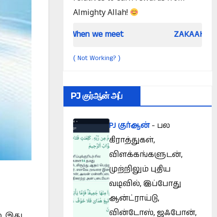
Almighty Allah!
When we meet
ZAKAAH (In the light of Qu
Not Working?
(
)
PJ குர்ஆன் அப்
PJ குர்ஆன்
- பல
கிராத்துகள்,
விளக்கங்களுடன்,
முற்றிலும் புதிய
வடிவில், இப்போது
ஆன்ட்ராய்டு,
வின்டோஸ், ஜஃபோன்,
. இது