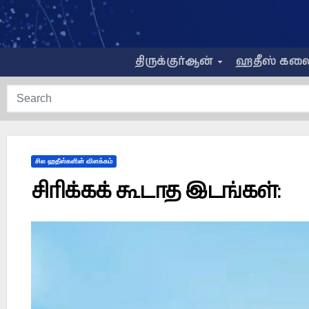
Skip
to
content
திருக்குர்ஆன்
ஹதீஸ் கல
சில ஹதீஸ்களின் விளக்கம்
சிரிக்கக் கூடாத இடங்கள்: