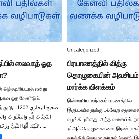
Uncategorized
ுப்பில் ஸலவாத் ஓத
பிரயாணத்தில் வித்ரு
ா?
தொழுகையின் அவசியம்:
மார்க்க விளக்கம்
ில் அத்தஹிய்யாத் என்று
ுஆவை ஓத வேண்டும்.
இஸ்லாமிய மார்க்கம் பயணத்தில்
صحيح البخار -
இருப்பவர்களுக்கு பல்வேறு சலுக
التَّحِيَّاتُ لِلَّهِ وَالصَّلَوَاتُ وَالط
வழங்கியுள்ளது. அந்த வகையில், நா
عَلَيْكَ أَيُّهَا النَّبِيُّ وَرَحْمَةُ اللَّهِ وَبَرَكَاتُهُ، ...
ரக்அத் தொழுகைகளை இரண்டாகச
சுருக்கித் தொழுவதற்கும் (கஸர்), இ