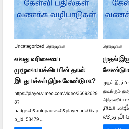
Uncategorized
தொழுகை
தொழுகை
வலது வரிசையை
முதல் இர
முழுமையாக்கிய பின் தான்
வேண்டும
இடது பக்கம் நிற்க வேண்டுமா?
முதல் இருப்ப
துவங்கும் த
https://player.vimeo.com/video/36692629
அத்தஹிய்யாத் துஆ ي 1202
8?
َّيِّبَاتُ، السَّلاَمُ
badge=0&autopause=0&player_id=0&ap
p_id=58479 ...