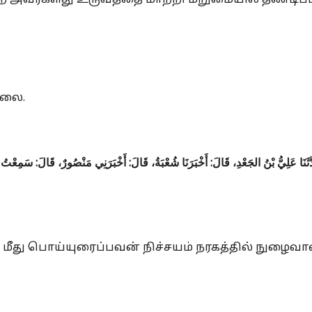
் அவர்களது உருவத்தை மாற்றி மறுமையில் தண்டிப்ப
்லை.
َثَنَا عَلِيُّ بْنُ الجَعْدِ، قَالَ: أَخْبَرَنَا شُعْبَةُ، قَالَ: أَخْبَرَنِي مَنْصُورٌ، قَالَ: سَمِعْت
 மீது பொய்யுரைப்பவன் நிச்சயம் நரகத்தில் நுழைவான