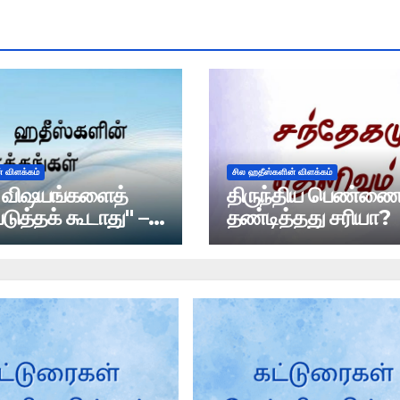
் விளக்கம்
சில ஹதீஸ்களின் விளக்கம்
ு விஷயங்களைத்
திருந்திய பெண்ணை
டுத்தக் கூடாது" –
தண்டித்தது சரியா?
ன ஆய்வு