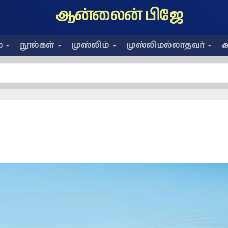
ஆன்லைன் பிஜே
ை
நூல்கள்
முஸ்லிம்
முஸ்லிமல்லாதவர்
அ