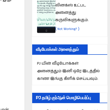
லினக்ஸ் உட்பட
அனைத்து
கருவிகளுக்கும்.
(
)
Not Working?
வீடியோக்கள் அனைத்தும்
PJ யின் வீடியோக்கள்
அனைத்தும் இனி ஒரே இடத்தில்
காண இங்கு கிளிக் செய்யவும்.
PJ தமிழ் குர்ஆன் மொழிபெயர்ப்பு