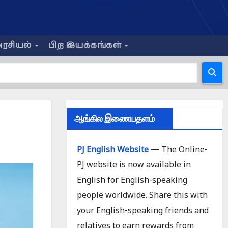
ரசியல்
பிற இயக்கங்கள்
ஆங்கில இணையதளம்
PJ English Website
— The Online-
PJ website is now available in
English for English-speaking
people worldwide. Share this with
your English-speaking friends and
relatives to earn rewards from