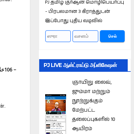
ான்.
PJ தமிழ் குர்ஆன் மொழிபெயர்ப்பு
- பிரபலமான 3 கிராத்துடன்
இப்போது புதிய வடிவில்
செல்
PJ LIVE ஆன்ட்ராய்டு அப்ளிகேஷன்
حَدّ
106 –
ஞாயிறு லைவ்,
ஜும்மா மற்றும்
நூற்றுக்கும்
்.
மேற்பட்ட
தலைப்புகளில் 10
ஆயிரம்