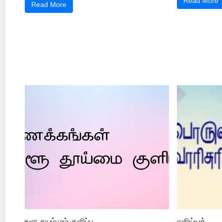
Read More
Read More
உளூ தயம்மும் குளிப்பு
வசிய்யத்