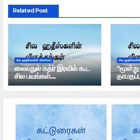
Related Post
சில ஹதீஸ்களின் விளக்கம்
சில ஹதீஸ்களின
லைலதுல் கத்ர் இரவில் கூட
"மூன்ற
சில பவங்கள்
தாமதப்ப
மன்னிக்கப்படாது என்று
விரிவா
ஹதீஸ் உள்ளதா?