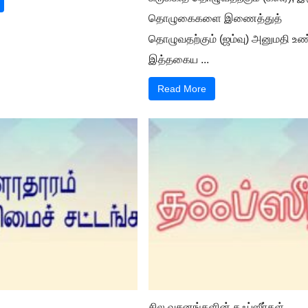
தொழுகைகளை இணைத்துத்
தொழுவதற்கும் (ஜம்வு) அனுமதி உண்
இத்தகைய ...
Read More
சில வசனங்களின் தஃப்ஸீர்கள்