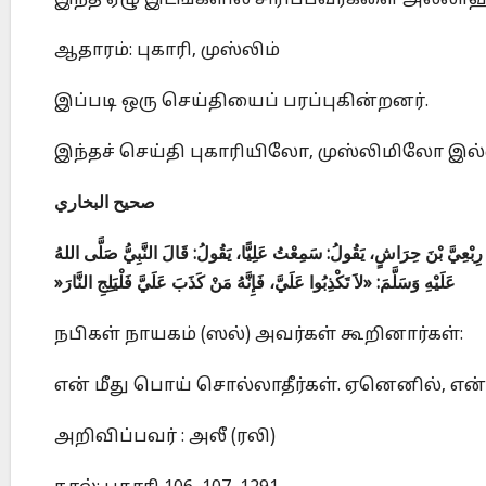
இந்த ஏழு இடங்களில் சிரிப்பவர்களை அல்லாஹ
ஆதாரம்: புகாரி, முஸ்லிம்
இப்படி ஒரு செய்தியைப் பரப்புகின்றனர்.
இந்தச் செய்தி புகாரியிலோ, முஸ்லிமிலோ இல
صحيح البخاري
ُ رِبْعِيَّ بْنَ حِرَاشٍ، يَقُولُ: سَمِعْتُ عَلِيًّا، يَقُولُ: قَالَ النَّبِيُّ صَلَّى اللهُ
»
عَلَيْهِ وَسَلَّمَ: «لاَ تَكْذِبُوا عَلَيَّ، فَإِنَّهُ مَنْ كَذَبَ عَلَيَّ فَلْيَلِجِ النَّارَ
நபிகள் நாயகம் (ஸல்) அவர்கள் கூறினார்கள்:
என் மீது பொய் சொல்லாதீர்கள். ஏனெனில், என்
அறிவிப்பவர் : அலீ (ரலி)