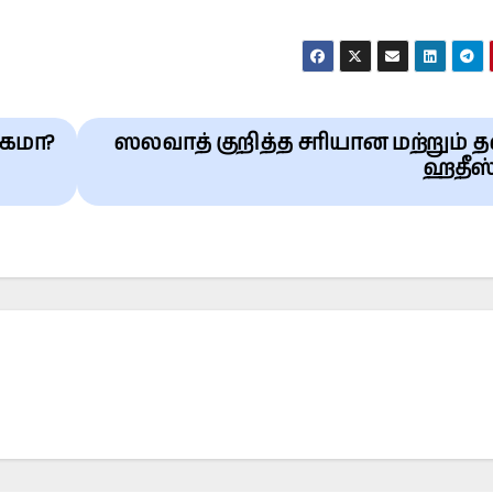
்கமா?
ஸலவாத் குறித்த சரியான மற்றும்
ஹதீஸ