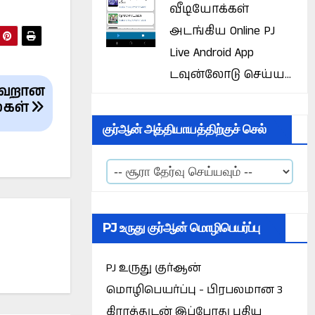
வீடியோக்கள்
அடங்கிய Online PJ
Live Android App
டவுன்லோடு செய்ய...
 தவறான
்கள்
குர்ஆன் அத்தியாயத்திற்குச் செல்
PJ உருது குர்ஆன் மொழிபெயர்ப்பு
PJ உருது குர்ஆன்
மொழிபெயர்ப்பு - பிரபலமான 3
கிராத்துடன் இப்போது புதிய