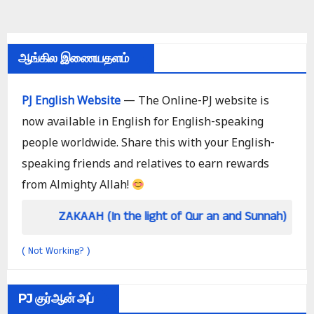
ஆங்கில இணையதளம்
PJ English Website
— The Online-PJ website is
now available in English for English-speaking
people worldwide. Share this with your English-
speaking friends and relatives to earn rewards
from Almighty Allah!
ZAKAAH (In the light of Qur an and Sunnah)
How
Not Working?
(
)
PJ குர்ஆன் அப்