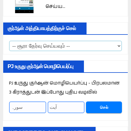
செய்ய...
குர்ஆன் அத்தியாயத்திற்குச் செல்
PJ உருது குர்ஆன் மொழிபெயர்ப்பு
PJ உருது குர்ஆன் மொழிபெயர்ப்பு - பிரபலமான
3 கிராத்துடன் இப்போது புதிய வடிவில்
செல்