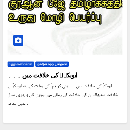
உருது விளக்கங்கள்
குர்ஆன் உருது முன்னுரை
ابوبکرؓ کی خلافت میں ۔ ۔ ۔
ابوبکرؓ کی خلافت میں ۔ ۔ ۔ بنی کر یم ؐ کی وفات کے بعدابوبکرؓ نے
خلافت سنبھالا۔ ان کی خلافت کے زمانے میں ہجری کی بارہویں سال
میں یمامہ…