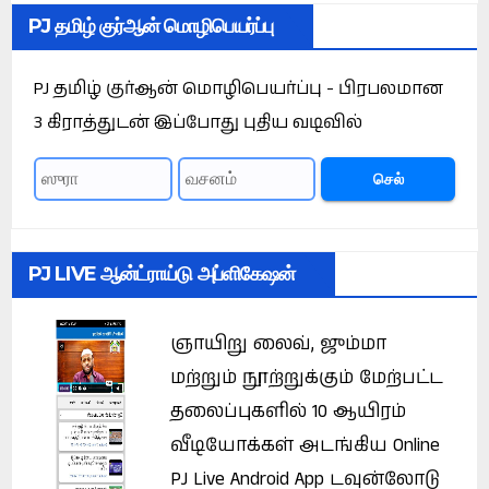
PJ தமிழ் குர்ஆன் மொழிபெயர்ப்பு
PJ தமிழ் குர்ஆன் மொழிபெயர்ப்பு - பிரபலமான
3 கிராத்துடன் இப்போது புதிய வடிவில்
செல்
PJ LIVE ஆன்ட்ராய்டு அப்ளிகேஷன்
ஞாயிறு லைவ், ஜும்மா
மற்றும் நூற்றுக்கும் மேற்பட்ட
தலைப்புகளில் 10 ஆயிரம்
வீடியோக்கள் அடங்கிய Online
PJ Live Android App டவுன்லோடு