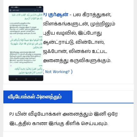
PJ குர்ஆன்
- பல கிராத்துகள்,
விளக்கங்களுடன், முற்றிலும்
புதிய வடிவில், இப்போது
ஆன்ட்ராய்டு, வின்டோஸ்,
ஜஃபோன், லினக்ஸ் உட்பட
அனைத்து கருவிகளுக்கும்.
(
)
Not Working?
வீடியோக்கள் அனைத்தும்
PJ யின் வீடியோக்கள் அனைத்தும் இனி ஒரே
இடத்தில் காண இங்கு கிளிக் செய்யவும்.