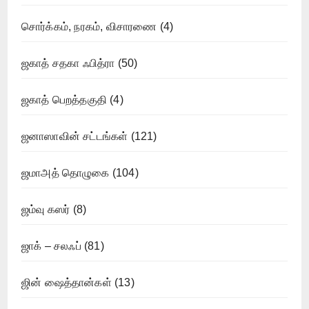
சொர்க்கம், நரகம், விசாரணை
(4)
ஜகாத் சதகா ஃபித்ரா
(50)
ஜகாத் பெறத்தகுதி
(4)
ஜனாஸாவின் சட்டங்கள்
(121)
ஜமாஅத் தொழுகை
(104)
ஜம்வு கஸர்
(8)
ஜாக் – சலஃப்
(81)
ஜின் ஷைத்தான்கள்
(13)