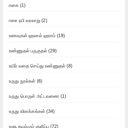
ஈகை
(1)
ஈஸா நபி வரலாறு
(2)
உணவுகள் ஹலால் ஹராம்
(19)
உண்ணுதல் பருகுதல்
(29)
உயிர் வதை செய்து உண்ணுதல்
(8)
உருது நூல்கள்
(6)
உருது பொருள் அட்டவணை
(1)
உருது விளக்கங்கள்
(34)
உளூ தயம்மும் குளிப்பு
(72)