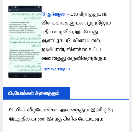
PJ குர்ஆன்
- பல கிராத்துகள்,
விளக்கங்களுடன், முற்றிலும்
புதிய வடிவில், இப்போது
ஆன்ட்ராய்டு, வின்டோஸ்,
ஜஃபோன், லினக்ஸ் உட்பட
அனைத்து கருவிகளுக்கும்.
(
)
Not Working?
வீடியோக்கள் அனைத்தும்
PJ யின் வீடியோக்கள் அனைத்தும் இனி ஒரே
இடத்தில் காண இங்கு கிளிக் செய்யவும்.