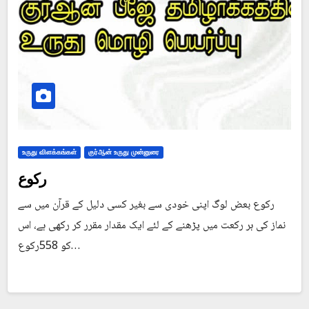
உருது விளக்கங்கள்
குர்ஆன் உருது முன்னுரை
رکوع
رکوع بعض لوگ اپنی خودی سے بغیر کسی دلیل کے قرآن میں سے
نماز کی ہر رکعت میں پڑھنے کے لئے ایک مقدار مقرر کر رکھی ہے، اس
کو 558رکوع…