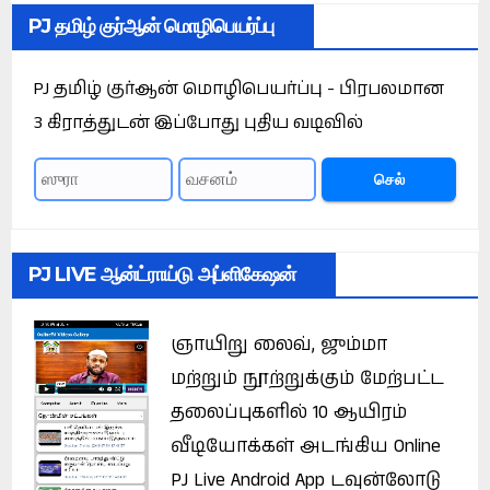
PJ தமிழ் குர்ஆன் மொழிபெயர்ப்பு
PJ தமிழ் குர்ஆன் மொழிபெயர்ப்பு - பிரபலமான
3 கிராத்துடன் இப்போது புதிய வடிவில்
செல்
PJ LIVE ஆன்ட்ராய்டு அப்ளிகேஷன்
ஞாயிறு லைவ், ஜும்மா
மற்றும் நூற்றுக்கும் மேற்பட்ட
தலைப்புகளில் 10 ஆயிரம்
வீடியோக்கள் அடங்கிய Online
PJ Live Android App டவுன்லோடு