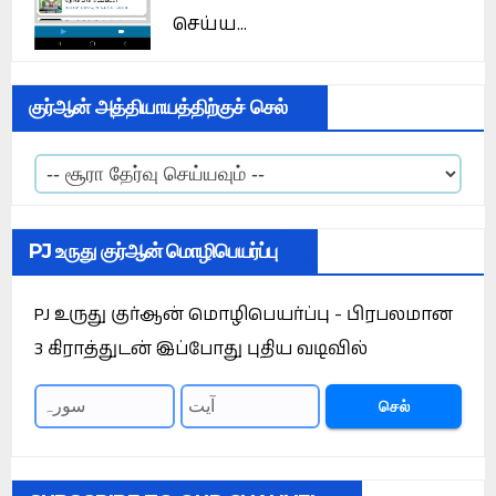
செய்ய...
குர்ஆன் அத்தியாயத்திற்குச் செல்
PJ உருது குர்ஆன் மொழிபெயர்ப்பு
PJ உருது குர்ஆன் மொழிபெயர்ப்பு - பிரபலமான
3 கிராத்துடன் இப்போது புதிய வடிவில்
செல்