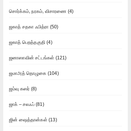
சொர்க்கம், நரகம், விசாரணை
(4)
ஜகாத் சதகா ஃபித்ரா
(50)
ஜகாத் பெறத்தகுதி
(4)
ஜனாஸாவின் சட்டங்கள்
(121)
ஜமாஅத் தொழுகை
(104)
ஜம்வு கஸர்
(8)
ஜாக் – சலஃப்
(81)
ஜின் ஷைத்தான்கள்
(13)