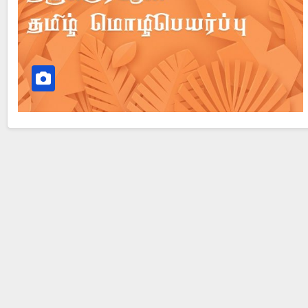
Did Jesus Resurrect on Sunday or Monday?