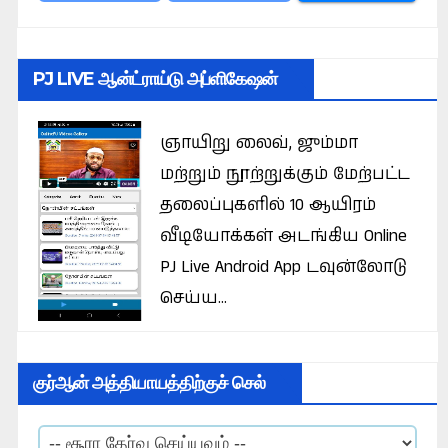
PJ LIVE ஆன்ட்ராய்டு அப்ளிகேஷன்
ஞாயிறு லைவ், ஜும்மா
மற்றும் நூற்றுக்கும் மேற்பட்ட
தலைப்புகளில் 10 ஆயிரம்
வீடியோக்கள் அடங்கிய Online
PJ Live Android App டவுன்லோடு
செய்ய...
குர்ஆன் அத்தியாயத்திற்குச் செல்