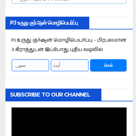
PJ உருது குர்ஆன் மொழிபெயர்ப்பு
PJ உருது குர்ஆன் மொழிபெயர்ப்பு - பிரபலமான
3 கிராத்துடன் இப்போது புதிய வடிவில்
செல்
SUBSCRIBE TO OUR CHANNEL