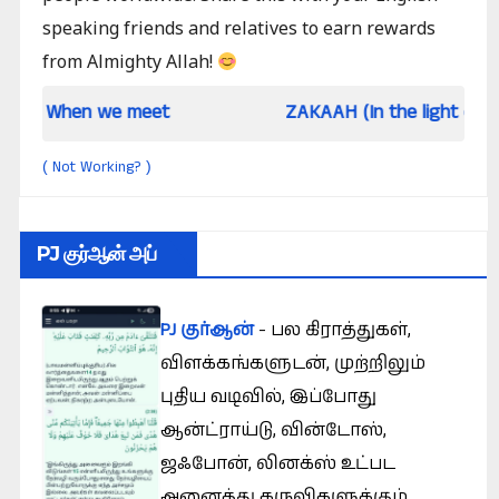
speaking friends and relatives to earn rewards
from Almighty Allah!
 we meet
ZAKAAH (In the light of Qur an and 
Not Working?
(
)
PJ குர்ஆன் அப்
PJ குர்ஆன்
- பல கிராத்துகள்,
விளக்கங்களுடன், முற்றிலும்
புதிய வடிவில், இப்போது
ஆன்ட்ராய்டு, வின்டோஸ்,
ஜஃபோன், லினக்ஸ் உட்பட
அனைத்து கருவிகளுக்கும்.