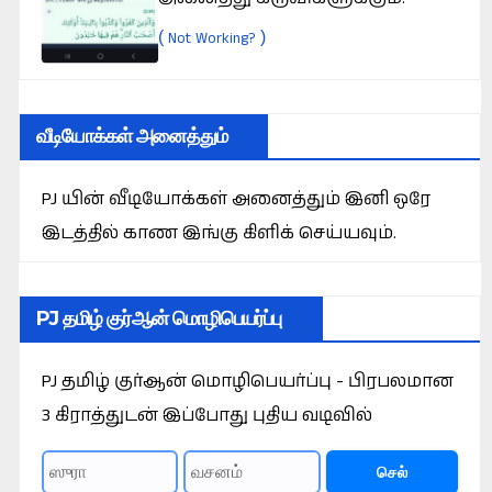
(
)
Not Working?
வீடியோக்கள் அனைத்தும்
PJ யின் வீடியோக்கள் அனைத்தும் இனி ஒரே
இடத்தில் காண இங்கு கிளிக் செய்யவும்.
PJ தமிழ் குர்ஆன் மொழிபெயர்ப்பு
PJ தமிழ் குர்ஆன் மொழிபெயர்ப்பு - பிரபலமான
3 கிராத்துடன் இப்போது புதிய வடிவில்
செல்